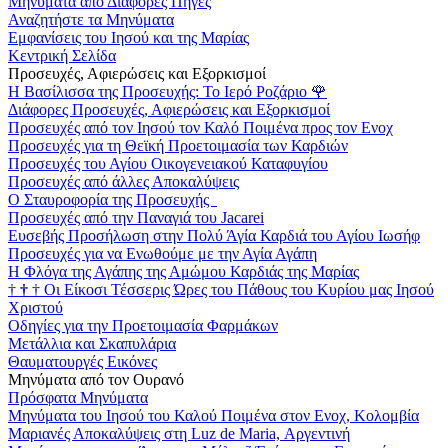
Μηνύματα από Διάφορες Πηγές
Αναζητήστε τα Μηνύματα
Εμφανίσεις του Ιησού και της Μαρίας
Κεντρική Σελίδα
Προσευχές, Αφιερώσεις και Εξορκισμοί
Η Βασίλισσα της Προσευχής: Το Ιερό Ροζάριο
🌹
Διάφορες Προσευχές, Αφιερώσεις και Εξορκισμοί
Προσευχές από τον Ιησού τον Καλό Ποιμένα προς τον Ενοχ
Προσευχές για τη Θεϊκή Προετοιμασία των Καρδιών
Προσευχές του Αγίου Οικογενειακού Καταφυγίου
Προσευχές από άλλες Αποκαλύψεις
Ο Σταυροφορία της Προσευχής
Προσευχές από την Παναγιά του Jacarei
Ευσεβής Προσήλωση στην Πολύ Άγία Καρδιά του Αγίου Ιωσήφ
Προσευχές για να Ενωθούμε με την Αγία Αγάπη
Η Φλόγα της Αγάπης της Αμώμου Καρδιάς της Μαρίας
†
†
†
Οι Είκοσι Τέσσερις Ώρες του Πάθους του Κυρίου μας Ιησού
Χριστού
Οδηγίες για την Προετοιμασία Φαρμάκων
Μετάλλια και Σκαπυλάρια
Θαυματουργές Εικόνες
Μηνύματα από τον Ουρανό
Πρόσφατα Μηνύματα
Μηνύματα του Ιησού του Καλού Ποιμένα στον Ενοχ, Κολομβία
Μαριανές Αποκαλύψεις στη Luz de Maria, Αργεντινή