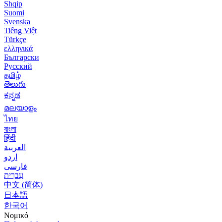
Shqip
Suomi
Svenska
Tiếng Việt
Türkçe
ελληνικά
Български
Русский
தமிழ்
తెలుగు
ಕನ್ನಡ
മലയാളം
ไทย
বাংলা
हिंदी
العربية
اردو
فارسی
עִברִית
中文 (简体)
日本語
한국어
Νομικό