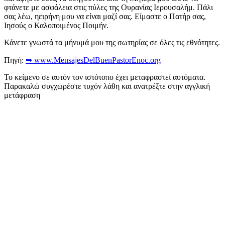
φτάνετε με ασφάλεια στις πύλες της Ουρανίας Ιερουσαλήμ. Πάλι
σας λέω, ηειρήνη μου να είναι μαζί σας. Είμαστε ο Πατήρ σας,
Ιησούς ο Καλοποιμένος Ποιμήν.
Κάνετε γνωστά τα μήνυμά μου της σωτηρίας σε όλες τις εθνότητες.
Πηγή:
➥ www.MensajesDelBuenPastorEnoc.org
Το κείμενο σε αυτόν τον ιστότοπο έχει μεταφραστεί αυτόματα.
Παρακαλώ συγχωρέστε τυχόν λάθη και ανατρέξτε στην αγγλική
μετάφραση