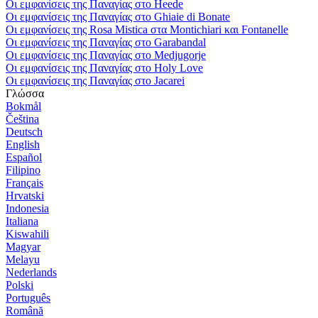
Οι εμφανίσεις της Παναγίας στο Heede
Οι εμφανίσεις της Παναγίας στο Ghiaie di Bonate
Οι εμφανίσεις της Rosa Mistica στα Montichiari και Fontanelle
Οι εμφανίσεις της Παναγίας στο Garabandal
Οι εμφανίσεις της Παναγίας στο Medjugorje
Οι εμφανίσεις της Παναγίας στο Holy Love
Οι εμφανίσεις της Παναγίας στο Jacarei
Γλώσσα
Bokmål
Čeština
Deutsch
English
Español
Filipino
Français
Hrvatski
Indonesia
Italiana
Kiswahili
Magyar
Melayu
Nederlands
Polski
Português
Română