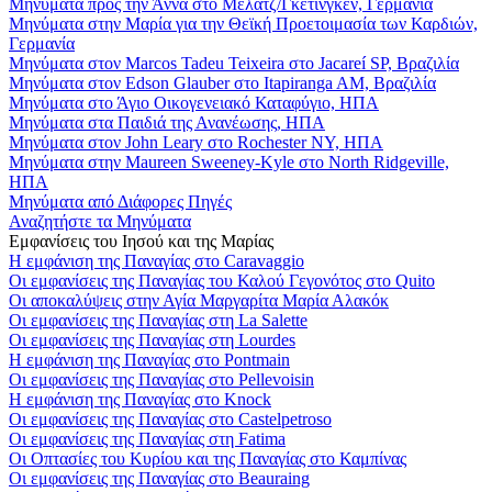
Μηνύματα προς την Άννα στο Μέλατζ/Γκέτινγκεν, Γερμανία
Μηνύματα στην Μαρία για την Θεϊκή Προετοιμασία των Καρδιών,
Γερμανία
Μηνύματα στον Marcos Tadeu Teixeira στο Jacareí SP, Βραζιλία
Μηνύματα στον Edson Glauber στο Itapiranga AM, Βραζιλία
Μηνύματα στο Άγιο Οικογενειακό Καταφύγιο, ΗΠΑ
Μηνύματα στα Παιδιά της Ανανέωσης, ΗΠΑ
Μηνύματα στον John Leary στο Rochester NY, ΗΠΑ
Μηνύματα στην Maureen Sweeney-Kyle στο North Ridgeville,
ΗΠΑ
Μηνύματα από Διάφορες Πηγές
Αναζητήστε τα Μηνύματα
Εμφανίσεις του Ιησού και της Μαρίας
Η εμφάνιση της Παναγίας στο Caravaggio
Οι εμφανίσεις της Παναγίας του Καλού Γεγονότος στο Quito
Οι αποκαλύψεις στην Αγία Μαργαρίτα Μαρία Αλακόκ
Οι εμφανίσεις της Παναγίας στη La Salette
Οι εμφανίσεις της Παναγίας στη Lourdes
Η εμφάνιση της Παναγίας στο Pontmain
Οι εμφανίσεις της Παναγίας στο Pellevoisin
Η εμφάνιση της Παναγίας στο Knock
Οι εμφανίσεις της Παναγίας στο Castelpetroso
Οι εμφανίσεις της Παναγίας στη Fatima
Οι Οπτασίες του Κυρίου και της Παναγίας στο Καμπίνας
Οι εμφανίσεις της Παναγίας στο Beauraing