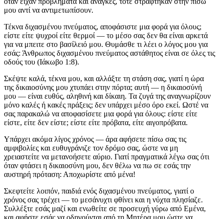
όταν είχαν προβλήματα και ανάγκες, τότε στράφτηκαν στην πίσω
μου αντί να αντιμετωπίσουν.
Τέκνα διχασμένου πνεύματος, αποφάσιστε μια φορά για όλους;
είστε είτε ψυχροί είτε θερμοί — το μέσο σας δεν θα είναι αρκετά
για να μπειτε στο βασίλειό μου. Θυμάσθε τι λέει ο λόγος μου για
εσάς: Άνθρωπος διχασμένου πνεύματος αστάθητος είναι σε όλες τις
οδούς του (Ιάκωβο 1:8).
Σκέψτε καλά, τέκνα μου, και αλλάξτε τη στάση σας, γιατί η ώρα
της δικαιοσύνης μου χτυπάει στην πόρτα; αυτή — η δικαιοσύνή
μου — είναι ευθύς, αληθινή και δίκαιη. Τα ζυγά της αναγνωρίζουν
μόνο καλές ή κακές πράξεις; δεν υπάρχει μέσο όρο εκεί. Ωστέ να
σας παρακαλώ να αποφασίσετε μια φορά για όλους: είστε είτε
είστε, είτε δεν είστε; είστε είτε πρόβατα, είτε αιγοπρόβατα.
Υπάρχει ακόμα λίγος χρόνος — άρα αφήσετε πίσω σας τις
αμφιβολίες και ευθυγράνιζε τον δρόμο σας, ώστε να μη
χρειαστείτε να μετανοήσετε αύριο. Γιατί πραγματικά λέγω σας ότι
όταν φτάσει η δικαιοσύνη μου, δεν θέλω να πω σε εσάς την
αυστηρή πρόταση: Αποχωρίστε από μένα!
Σκεφτείτε λοιπόν, παιδιά ενός διχασμένου πνεύματος, γιατί ο
χρόνος σας τρέχει — το μεσάνυχτι φθίνει και η νύχτα πλησίαζε.
Συλλέξτε εσάς μαζί και ενωθείτε σε προσευχή γύρω από Εμένα,
και αφήστε εσάς να οδηγούνται από τη Μητέρα μου ώστε να