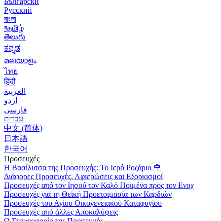
Български
Русский
বাংলা
বதமிழ்
తెలుగు
ಕನ್ನಡ
മലയാളം
ไทย
हिंदी
العربية
اردو
فارسی
עִברִית
中文 (简体)
日本語
한국어
Προσευχές
Η Βασίλισσα της Προσευχής: Το Ιερό Ροζάριο
🌹
Διάφορες Προσευχές, Αφιερώσεις και Εξορκισμοί
Προσευχές από τον Ιησού τον Καλό Ποιμένα προς τον Ενοχ
Προσευχές για τη Θεϊκή Προετοιμασία των Καρδιών
Προσευχές του Αγίου Οικογενειακού Καταφυγίου
Προσευχές από άλλες Αποκαλύψεις
Ο Σταυροφορία της Προσευχής