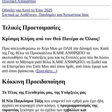
Πολιτική Απορρήτου
Οδηγίες για Αυτό το Έτος 2025
Σχετικά με Ασθένειες, Πανδημίες και Άγνωστους Ιούς
Τελικές Προετοιμασίες
Κρίσιμη Κλήση από τον Θεό Πατέρα σε Όλους!
Πριν απελευθερώσω το Χέρι Μου με ΟΛΗ την Δύναμή του, Κατά
της Γης, θέλω να Προσκαλέσω ΚΑΘΕ ΑΝΘΡΩΠΟ να
ακολουθήσει τις Υποδείξεις μου και τις Εντολές μου που θα δώσω
σε αυτό το Μήνυμα γιατί θέλω ΚΑΘΕ ΑΝΘΡΩΠΟ, να Σωθεί και
να Επιστρέψει στο Σπίτι Μου από όπου ήρθε, από όπου έφυγε και
από όπου βρίσκεται.
(
Συνεχίστε...
)
Κόκκινη Προειδοποίηση
Το Τέλος της Ελευθερίας μας, της Υπάρξεώς μας
Η Νέα Παγκόσμια Τάξη
που υπηρετεί τον εχθρό μου έχει ήδη
αρχίσει να κυριαρχεί στον κόσμο, η
προγραμματισμός της
τυραννίας
ξεκίνησε με το σχέδιο των
εμβολίων και