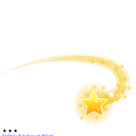
★
★
★