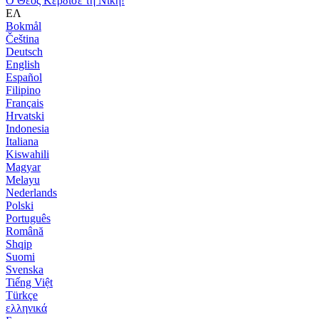
Ο Θεός Κέρδισε τη Νίκη!
ΕΛ
Bokmål
Čeština
Deutsch
English
Español
Filipino
Français
Hrvatski
Indonesia
Italiana
Kiswahili
Magyar
Melayu
Nederlands
Polski
Português
Română
Shqip
Suomi
Svenska
Tiếng Việt
Türkçe
ελληνικά