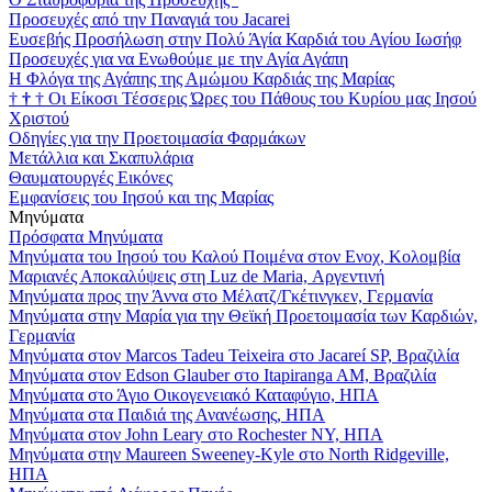
Προσευχές από την Παναγιά του Jacarei
Ευσεβής Προσήλωση στην Πολύ Άγία Καρδιά του Αγίου Ιωσήφ
Προσευχές για να Ενωθούμε με την Αγία Αγάπη
Η Φλόγα της Αγάπης της Αμώμου Καρδιάς της Μαρίας
†
†
†
Οι Είκοσι Τέσσερις Ώρες του Πάθους του Κυρίου μας Ιησού
Χριστού
Οδηγίες για την Προετοιμασία Φαρμάκων
Μετάλλια και Σκαπυλάρια
Θαυματουργές Εικόνες
Εμφανίσεις του Ιησού και της Μαρίας
Μηνύματα
Πρόσφατα Μηνύματα
Μηνύματα του Ιησού του Καλού Ποιμένα στον Ενοχ, Κολομβία
Μαριανές Αποκαλύψεις στη Luz de Maria, Αργεντινή
Μηνύματα προς την Άννα στο Μέλατζ/Γκέτινγκεν, Γερμανία
Μηνύματα στην Μαρία για την Θεϊκή Προετοιμασία των Καρδιών,
Γερμανία
Μηνύματα στον Marcos Tadeu Teixeira στο Jacareí SP, Βραζιλία
Μηνύματα στον Edson Glauber στο Itapiranga AM, Βραζιλία
Μηνύματα στο Άγιο Οικογενειακό Καταφύγιο, ΗΠΑ
Μηνύματα στα Παιδιά της Ανανέωσης, ΗΠΑ
Μηνύματα στον John Leary στο Rochester NY, ΗΠΑ
Μηνύματα στην Maureen Sweeney-Kyle στο North Ridgeville,
ΗΠΑ