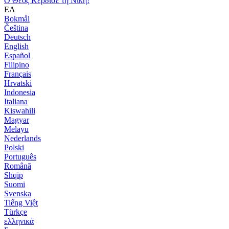
Ο Θεός Κέρδισε τη Νίκη!
ΕΛ
Bokmål
Čeština
Deutsch
English
Español
Filipino
Français
Hrvatski
Indonesia
Italiana
Kiswahili
Magyar
Melayu
Nederlands
Polski
Português
Română
Shqip
Suomi
Svenska
Tiếng Việt
Türkçe
ελληνικά