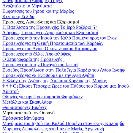
Μηνύματα από Διάφορες Πηγές
Αναζητήστε τα Μηνύματα
Εμφανίσεις του Ιησού και της Μαρίας
Κεντρική Σελίδα
Προσευχές, Αφιερώσεις και Εξορκισμοί
Η Βασίλισσα της Προσευχής: Το Ιερό Ροζάριο
🌹
Διάφορες Προσευχές, Αφιερώσεις και Εξορκισμοί
Προσευχές από τον Ιησού τον Καλό Ποιμένα προς τον Ενοχ
Προσευχές για τη Θεϊκή Προετοιμασία των Καρδιών
Προσευχές του Αγίου Οικογενειακού Καταφυγίου
Προσευχές από άλλες Αποκαλύψεις
Ο Σταυροφορία της Προσευχής
Προσευχές από την Παναγιά του Jacarei
Ευσεβής Προσήλωση στην Πολύ Άγία Καρδιά του Αγίου Ιωσήφ
Προσευχές για να Ενωθούμε με την Αγία Αγάπη
Η Φλόγα της Αγάπης της Αμώμου Καρδιάς της Μαρίας
†
†
†
Οι Είκοσι Τέσσερις Ώρες του Πάθους του Κυρίου μας Ιησού
Χριστού
Οδηγίες για την Προετοιμασία Φαρμάκων
Μετάλλια και Σκαπυλάρια
Θαυματουργές Εικόνες
Μηνύματα από τον Ουρανό
Πρόσφατα Μηνύματα
Μηνύματα του Ιησού του Καλού Ποιμένα στον Ενοχ, Κολομβία
Μαριανές Αποκαλύψεις στη Luz de Maria, Αργεντινή