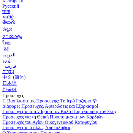
Български
Русский
বাংলা
বதமிழ்
తెలుగు
ಕನ್ನಡ
മലയാളം
ไทย
हिंदी
العربية
اردو
فارسی
עִברִית
中文 (简体)
日本語
한국어
Προσευχές
Η Βασίλισσα της Προσευχής: Το Ιερό Ροζάριο
🌹
Διάφορες Προσευχές, Αφιερώσεις και Εξορκισμοί
Προσευχές από τον Ιησού τον Καλό Ποιμένα προς τον Ενοχ
Προσευχές για τη Θεϊκή Προετοιμασία των Καρδιών
Προσευχές του Αγίου Οικογενειακού Καταφυγίου
Προσευχές από άλλες Αποκαλύψεις
Ο Σταυροφορία της Προσευχής