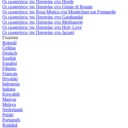
Οι εμφανίσεις της Παναγίας στο Heede
Οι εμφανίσεις της Παναγίας στο Ghiaie di Bonate
Οι εμφανίσεις της Rosa Mistica στα Montichiari και Fontanelle
Οι εμφανίσεις της Παναγίας στο Garabandal
Οι εμφανίσεις της Παναγίας στο Medjugorje
Οι εμφανίσεις της Παναγίας στο Holy Love
Οι εμφανίσεις της Παναγίας στο Jacarei
Γλώσσα
Bokmål
Čeština
Deutsch
English
Español
Filipino
Français
Hrvatski
Indonesia
Italiana
Kiswahili
Magyar
Melayu
Nederlands
Polski
Português
Română