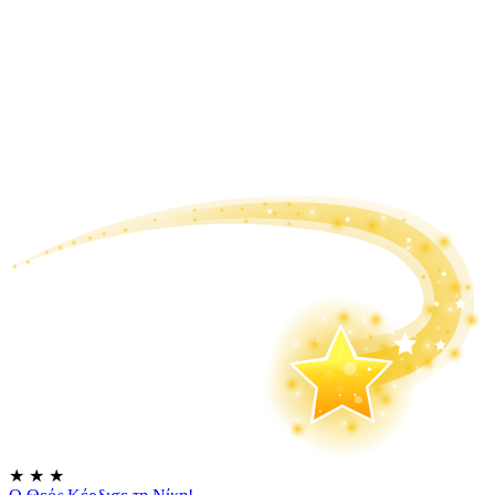
★
★
★