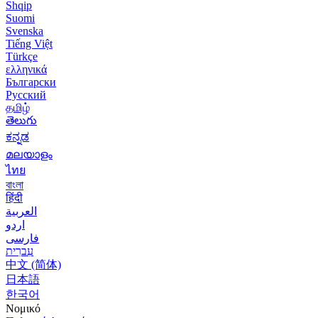
Shqip
Suomi
Svenska
Tiếng Việt
Türkçe
ελληνικά
Български
Русский
தமிழ்
తెలుగు
ಕನ್ನಡ
മലയാളം
ไทย
বাংলা
हिंदी
العربية
اردو
فارسی
עִברִית
中文 (简体)
日本語
한국어
Νομικό