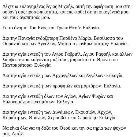
Δέχτε ω ευλογημένος Άγιος Μιχαήλ, αυτή την αφιέρωση μου στη
ουρανή σας προσωπικότητα, και επεκταθεί σε τη οικογένειά μου
και τους αγαπητούς μου.
Σε το όνομα: Του Ενός και Τριών Θεού· Ευλογία.
Δια την Παναγία ενδοξότερη Παρθένο Μαρία, Βασίλισσα του
Ουρανού και των Αγγέλων, Μήτηρ της ανθρωπότητας· Ευλογία.
Δια την αγία εντεύξη του Αγίου Γαβριήλ, Αγίου Ραφαήλ και άλλων
λάμψεων που καίγονται μαζί σου, μπροστά στο Θρόνο του
Παντοκράτορα· Ευλογία.
Δια την αγία εντεύξη των Αρχαγγέλων και Αγγέλων· Ευλογία.
Δια την αγία εντεύξη των προφητών και μαρτύρων· Ευλογία.
Δια την αγία εντεύξη όλων των Αγίων, Αγίων Ψυχών και
Ευλογημένων Πνευμάτων· Ευλογία.
Δια την αγία εντεύξη των Δυνάμεων, Εκουσιών, Αρχών,
Κυριότητων, Θρόνων, Χερουβείμ και Σεραφείμ· Ευλογία.
Να είναι όλα για τη δόξα του Θεού και την σωτηρία των ψυχών
μας. Αμήν.