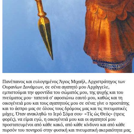
Πανέπαινος και ευλογημένος Άγιος Μιχαήλ, Αρχιστράτηγος των
Ουρανίων Δυνάμεων, σε σένα αγαπητό μου Αρχάγγελε,
εμπιστούμαι την φροντίδα του σώματός μου, της ψυχής και του
πνεύματος μου· ταπεινά σ' αφοσιώνω εαυτό μου, καθώς και τη
οικογένειά μου και τους αγαπητούς μου σε σένα; γίνε ο προστάτης
και το άσπρο μας σε όλους τους δρόμους μας και τις πνευματικές
μάχες. Όταν ανακληθώ το Ιερό Σόμα σου· «Τίς ώς Θεός» (τρεις
φορές), να είμαι εγώ, η οικογένειά μου και οι αγαπητοί μου
προστατευμένοι από κάθε κακό, από κάθε κίνδυνο και από κάθε
πυρσόν του πονηρού στην φυσική και πνευματική ακεραιότητα μας.