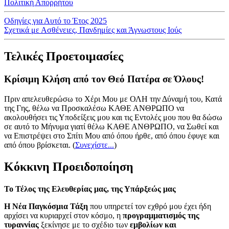
Πολιτική Απορρήτου
Οδηγίες για Αυτό το Έτος 2025
Σχετικά με Ασθένειες, Πανδημίες και Άγνωστους Ιούς
Τελικές Προετοιμασίες
Κρίσιμη Κλήση από τον Θεό Πατέρα σε Όλους!
Πριν απελευθερώσω το Χέρι Μου με ΟΛΗ την Δύναμή του, Κατά
της Γης, θέλω να Προσκαλέσω ΚΑΘΕ ΑΝΘΡΩΠΟ να
ακολουθήσει τις Υποδείξεις μου και τις Εντολές μου που θα δώσω
σε αυτό το Μήνυμα γιατί θέλω ΚΑΘΕ ΑΝΘΡΩΠΟ, να Σωθεί και
να Επιστρέψει στο Σπίτι Μου από όπου ήρθε, από όπου έφυγε και
από όπου βρίσκεται.
(
Συνεχίστε...
)
Κόκκινη Προειδοποίηση
Το Τέλος της Ελευθερίας μας, της Υπάρξεώς μας
Η Νέα Παγκόσμια Τάξη
που υπηρετεί τον εχθρό μου έχει ήδη
αρχίσει να κυριαρχεί στον κόσμο, η
προγραμματισμός της
τυραννίας
ξεκίνησε με το σχέδιο των
εμβολίων και