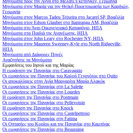
Μηνύματα προς την Άννα στο Μέλατζ/Γκέτινγκεν, Γερμανία
Μηνύματα στην Μαρία για την Θεϊκή Προετοιμασία των Καρδιών,
Γερμανία
Μηνύματα στον Marcos Tadeu Teixeira στο Jacareí SP, Βραζιλία
Μηνύματα στον Edson Glauber στο Itapiranga AM, Βραζιλία
Μηνύματα στο Άγιο Οικογενειακό Καταφύγιο, ΗΠΑ
Μηνύματα στα Παιδιά της Ανανέωσης, ΗΠΑ
Μηνύματα στον John Leary στο Rochester NY, ΗΠΑ
Μηνύματα στην Maureen Sweeney-Kyle στο North Ridgeville,
ΗΠΑ
Μηνύματα από Διάφορες Πηγές
Αναζητήστε τα Μηνύματα
Εμφανίσεις του Ιησού και της Μαρίας
Η εμφάνιση της Παναγίας στο Caravaggio
Οι εμφανίσεις της Παναγίας του Καλού Γεγονότος στο Quito
Οι αποκαλύψεις στην Αγία Μαργαρίτα Μαρία Αλακόκ
Οι εμφανίσεις της Παναγίας στη La Salette
Οι εμφανίσεις της Παναγίας στη Lourdes
Η εμφάνιση της Παναγίας στο Pontmain
Οι εμφανίσεις της Παναγίας στο Pellevoisin
Η εμφάνιση της Παναγίας στο Knock
Οι εμφανίσεις της Παναγίας στο Castelpetroso
Οι εμφανίσεις της Παναγίας στη Fatima
Οι Οπτασίες του Κυρίου και της Παναγίας στο Καμπίνας
Οι εμφανίσεις της Παναγίας στο Beauraing