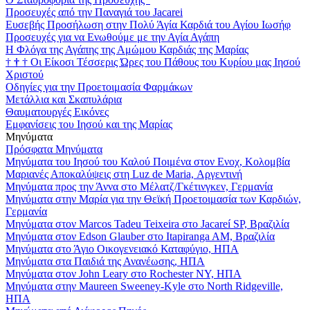
Προσευχές από την Παναγιά του Jacarei
Ευσεβής Προσήλωση στην Πολύ Άγία Καρδιά του Αγίου Ιωσήφ
Προσευχές για να Ενωθούμε με την Αγία Αγάπη
Η Φλόγα της Αγάπης της Αμώμου Καρδιάς της Μαρίας
†
†
†
Οι Είκοσι Τέσσερις Ώρες του Πάθους του Κυρίου μας Ιησού
Χριστού
Οδηγίες για την Προετοιμασία Φαρμάκων
Μετάλλια και Σκαπυλάρια
Θαυματουργές Εικόνες
Εμφανίσεις του Ιησού και της Μαρίας
Μηνύματα
Πρόσφατα Μηνύματα
Μηνύματα του Ιησού του Καλού Ποιμένα στον Ενοχ, Κολομβία
Μαριανές Αποκαλύψεις στη Luz de Maria, Αργεντινή
Μηνύματα προς την Άννα στο Μέλατζ/Γκέτινγκεν, Γερμανία
Μηνύματα στην Μαρία για την Θεϊκή Προετοιμασία των Καρδιών,
Γερμανία
Μηνύματα στον Marcos Tadeu Teixeira στο Jacareí SP, Βραζιλία
Μηνύματα στον Edson Glauber στο Itapiranga AM, Βραζιλία
Μηνύματα στο Άγιο Οικογενειακό Καταφύγιο, ΗΠΑ
Μηνύματα στα Παιδιά της Ανανέωσης, ΗΠΑ
Μηνύματα στον John Leary στο Rochester NY, ΗΠΑ
Μηνύματα στην Maureen Sweeney-Kyle στο North Ridgeville,
ΗΠΑ