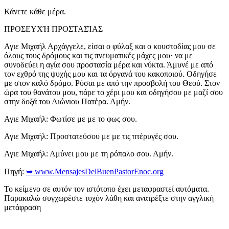
Κάνετε κάθε μέρα.
ΠΡΟΣΕΥΧΉ ΠΡΟΣΤΑΣΊΑΣ
Αγιε Μιχαήλ Αρχάγγελε, είσαι ο φύλαξ και ο κουστοδίας μου σε
όλους τους δρόμους και τις πνευματικές μάχες μου· να με
συνοδεύει η αγία σου προστασία μέρα και νύκτα. Άμυνέ με από
τον εχθρό της ψυχής μου και τα όργανά του κακοποιού. Οδηγήσε
με στον καλό δρόμο. Ρύσαι με από την προσβολή του Θεού. Στον
ώρα του θανάτου μου, πάρε το χέρι μου και οδηγήσου με μαζί σου
στην δοξά του Αιώνιου Πατέρα. Αμήν.
Αγιε Μιχαήλ: Φωτίσε με με το φως σου.
Αγιε Μιχαήλ: Προστατεύσου με με τις πτέρυγές σου.
Αγιε Μιχαήλ: Αμύνει μου με τη ρόπαλο σου. Αμήν.
Πηγή:
➥ www.MensajesDelBuenPastorEnoc.org
Το κείμενο σε αυτόν τον ιστότοπο έχει μεταφραστεί αυτόματα.
Παρακαλώ συγχωρέστε τυχόν λάθη και ανατρέξτε στην αγγλική
μετάφραση