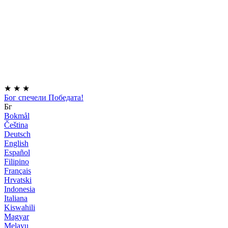
★
★
★
Бог спечели Победата!
Бг
Bokmål
Čeština
Deutsch
English
Español
Filipino
Français
Hrvatski
Indonesia
Italiana
Kiswahili
Magyar
Melayu