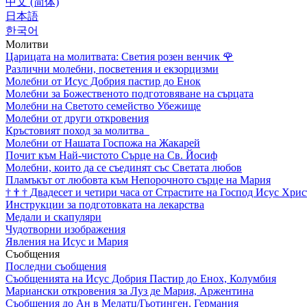
中文 (简体)
日本語
한국어
Молитви
Царицата на молитвата: Светия розен венчик
🌹
Различни молебни, посветения и екзорцизми
Молебни от Исус Добрия пастир до Енок
Молебни за Божественото подготовяване на сърцата
Молебни на Светото семейство Убежище
Молебни от други откровения
Кръстовият поход за молитва
Молебни от Нашата Госпожа на Жакарей
Почит към Най-чистото Сърце на Св. Йосиф
Молебни, които да се съединят със Светата любов
Пламъкът от любовта към Непорочното сърце на Мария
†
†
†
Двадесет и четири часа от Страстите на Господ Исус Хрис
Инструкции за подготовката на лекарства
Медали и скапуляри
Чудотворни изображения
Явления на Исус и Мария
Съобщения
Последни съобщения
Съобщенията на Исус Добрия Пастир до Енох, Колумбия
Мариански откровения за Луз де Мария, Аржентина
Съобщения до Ан в Мелатц/Гьотинген, Германия