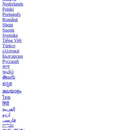
Nederlands
Polski
Português
Română
Shqip
Suomi
Svenska
Tiếng Việt
Türkçe
ελληνικά
Български
Русский
বাংলা
বதமிழ்
తెలుగు
ಕನ್ನಡ
മലയാളം
ไทย
हिंदी
العربية
اردو
فارسی
עִברִית