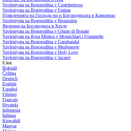
Yavleniyata na Bogoroditsa v Castelpetroso
Yavleniyata na Bogoroditsa v Fatima
Появленията на Господа ни и Богородицата в Кампинас
Yavleniyata na Bogoroditsa v Beauraing
Явления на Богородица в Хееде
Yavleniyata na Bogoroditsa v Ghiaie di Bonate
Yavleniyata na Rosa Mistica v Montichiari i Fontanelle
Yavleniyata na Bogoroditsa v Garabandal
Yavleniyata na Bogoroditsa v Medjugorje
Yavleniyata na Bogoroditsa v Holy Love
Yavleniyata na Bogoroditsa v Jacarei
Език
Bokmål
Čeština
Deutsch
English
Español
Filipino
Français
Hrvatski
Indonesia
Italiana
Kiswahili
Magyar