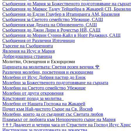
Съобщения до Мария за Божественото подготовяване на сърцат
Съобщения до Маркос Тадеу Тейшейра в Жакарей СП, Бразили
Съобщения до Едсон Глаубер в Итапиранга АМ, Бразилия
Съобщения за Светото семейство Убежище, САЩ
Съобщения към Децата на Обновението, САЩ
Съобщения до Джон Лири в Рочестър НЙ, САЩ
Съобщения до Морин Суини-Кайл в Норт Риджвил, САЩ
Съобщения от Различни Източници
Търсене на Съобщенията
Явления на Исус и Мария
Добредошлица страница
Молитви, Освещения и Екзорцизми
Царицата на молитвата: Светия розен венчик
🌹
Различни молебни, посветения и екзорцизми
Молебни от Исус Добрия пастир до Енок
Молебни за Божественото подготовяване на сърцата
Молебни на Светото семейство Убежище
Молебни от други откровения
Кръстовият поход за молитва
Молебни от Нашата Госпожа на Жакарей
Почит към Най-чистото Сърце на Св. Йосиф
Молебни, които да се съединят със Светата любов
Пламъкът от любовта към Непорочното сърце на Мария
†
†
†
Двадесет и четири часа от Страстите на Господ Исус Хрис
Инструкции за подготовката на лекарства