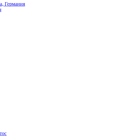
а, Германия
я
тос