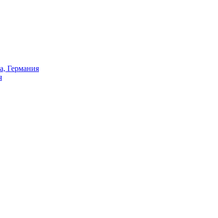
а, Германия
я