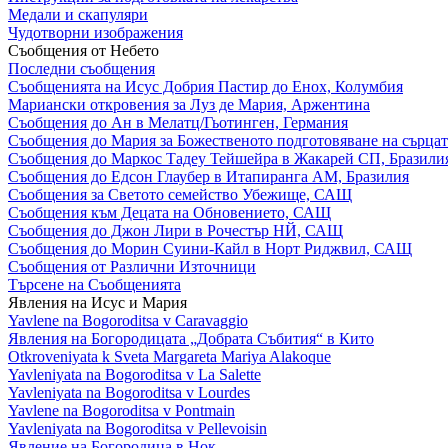
Медали и скапуляри
Чудотворни изображения
Съобщения от Небето
Последни съобщения
Съобщенията на Исус Добрия Пастир до Енох, Колумбия
Мариански откровения за Луз де Мария, Аржентина
Съобщения до Ан в Мелатц/Гьотинген, Германия
Съобщения до Мария за Божественото подготовяване на сърцат
Съобщения до Маркос Тадеу Тейшейра в Жакарей СП, Бразили
Съобщения до Едсон Глаубер в Итапиранга АМ, Бразилия
Съобщения за Светото семейство Убежище, САЩ
Съобщения към Децата на Обновението, САЩ
Съобщения до Джон Лири в Рочестър НЙ, САЩ
Съобщения до Морин Суини-Кайл в Норт Риджвил, САЩ
Съобщения от Различни Източници
Търсене на Съобщенията
Явления на Исус и Мария
Yavlene na Bogoroditsa v Caravaggio
Явления на Богородицата „Добрата Събития“ в Кито
Otkroveniyata k Sveta Margareta Mariya Alakoque
Yavleniyata na Bogoroditsa v La Salette
Yavleniyata na Bogoroditsa v Lourdes
Yavlene na Bogoroditsa v Pontmain
Yavleniyata na Bogoroditsa v Pellevoisin
Явление на Богородица в Нок