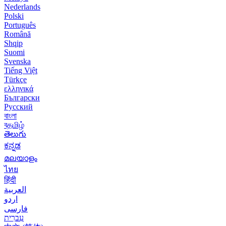
Nederlands
Polski
Português
Română
Shqip
Suomi
Svenska
Tiếng Việt
Türkçe
ελληνικά
Български
Русский
বাংলা
বதமிழ்
తెలుగు
ಕನ್ನಡ
മലയാളം
ไทย
हिंदी
العربية
اردو
فارسی
עִברִית