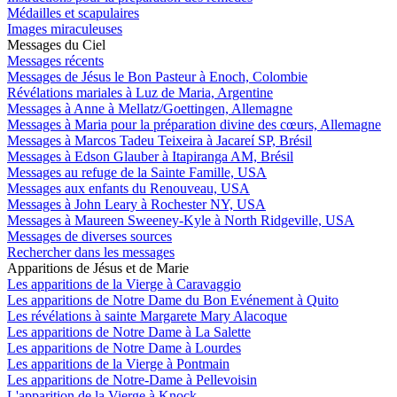
Médailles et scapulaires
Images miraculeuses
Messages du Ciel
Messages récents
Messages de Jésus le Bon Pasteur à Enoch, Colombie
Révélations mariales à Luz de Maria, Argentine
Messages à Anne à Mellatz/Goettingen, Allemagne
Messages à Maria pour la préparation divine des cœurs, Allemagne
Messages à Marcos Tadeu Teixeira à Jacareí SP, Brésil
Messages à Edson Glauber à Itapiranga AM, Brésil
Messages au refuge de la Sainte Famille, USA
Messages aux enfants du Renouveau, USA
Messages à John Leary à Rochester NY, USA
Messages à Maureen Sweeney-Kyle à North Ridgeville, USA
Messages de diverses sources
Rechercher dans les messages
Apparitions de Jésus et de Marie
Les apparitions de la Vierge à Caravaggio
Les apparitions de Notre Dame du Bon Evénement à Quito
Les révélations à sainte Margarete Mary Alacoque
Les apparitions de Notre Dame à La Salette
Les apparitions de Notre Dame à Lourdes
Les apparitions de la Vierge à Pontmain
Les apparitions de Notre-Dame à Pellevoisin
L'apparition de la Vierge à Knock