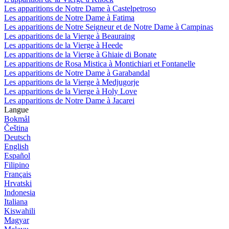
Les apparitions de Notre Dame à Castelpetroso
Les apparitions de Notre Dame à Fatima
Les apparitions de Notre Seigneur et de Notre Dame à Campinas
Les apparitions de la Vierge à Beauraing
Les apparitions de la Vierge à Heede
Les apparitions de la Vierge à Ghiaie di Bonate
Les apparitions de Rosa Mistica à Montichiari et Fontanelle
Les apparitions de Notre Dame à Garabandal
Les apparitions de la Vierge à Medjugorje
Les apparitions de la Vierge à Holy Love
Les apparitions de Notre Dame à Jacarei
Langue
Bokmål
Čeština
Deutsch
English
Español
Filipino
Français
Hrvatski
Indonesia
Italiana
Kiswahili
Magyar