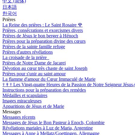
中文 (简体)
日本語
한국어
Prières
La Reine des prières : Le Saint Rosaire
🌹
Prières, consécrations et exorcismes divers
Prières de Jésus le bon berger à Hénoch
Prières pour la préparation divine des cœurs
Prières de la sainte famille refuge
Prières d'autres révélations
La croisade de la prière
Prières de Notre Dame de Jacarei
Dévotion au cœur très chaste de saint Joseph
Prières pour s'unir au saint amour
La flamme d'amour du Cœur Immaculé de Marie
†
†
†
Les Vingt-quatre Heures de la Passion de Notre Seigneur Jésus-
Instructions pour la préparation des remèdes
Médailles et scapulaires
Images miraculeuses
Apparitions de Jésus et de Marie
Messages
Messages récents
Messages de Jésus le Bon Pasteur à Enoch, Colombie
Révélations mariales à Luz de Maria, Argentine
Messages à Anne à Mellatz/Goettingen, Allemagne