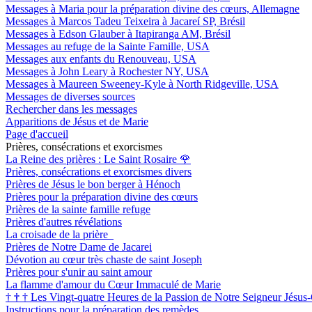
Messages à Maria pour la préparation divine des cœurs, Allemagne
Messages à Marcos Tadeu Teixeira à Jacareí SP, Brésil
Messages à Edson Glauber à Itapiranga AM, Brésil
Messages au refuge de la Sainte Famille, USA
Messages aux enfants du Renouveau, USA
Messages à John Leary à Rochester NY, USA
Messages à Maureen Sweeney-Kyle à North Ridgeville, USA
Messages de diverses sources
Rechercher dans les messages
Apparitions de Jésus et de Marie
Page d'accueil
Prières, consécrations et exorcismes
La Reine des prières : Le Saint Rosaire
🌹
Prières, consécrations et exorcismes divers
Prières de Jésus le bon berger à Hénoch
Prières pour la préparation divine des cœurs
Prières de la sainte famille refuge
Prières d'autres révélations
La croisade de la prière
Prières de Notre Dame de Jacarei
Dévotion au cœur très chaste de saint Joseph
Prières pour s'unir au saint amour
La flamme d'amour du Cœur Immaculé de Marie
†
†
†
Les Vingt-quatre Heures de la Passion de Notre Seigneur Jésus-
Instructions pour la préparation des remèdes