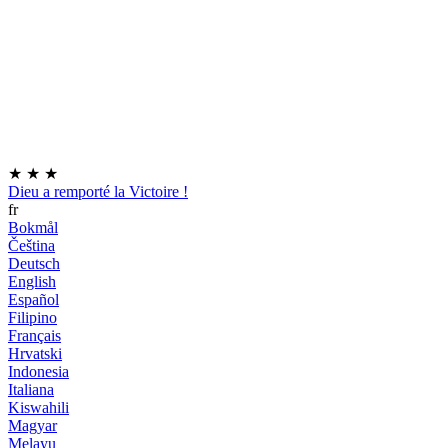
★
★
★
Dieu a remporté la Victoire !
fr
Bokmål
Čeština
Deutsch
English
Español
Filipino
Français
Hrvatski
Indonesia
Italiana
Kiswahili
Magyar
Melayu