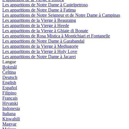
Les apparitions de Notre Dame à Castelpetroso
Les apparitions de Notre Dame à Fatima
Les apparitions de Notre Seigneur et de Notre Dame à Campinas
Les apparitions de la Vierge à Beauraing
Les apparitions de la Vierge à Heede
Les apparitions de la Vierge à Ghiaie di Bonate
Les apparitions de Rosa Mistica à Montichiari et Fontanelle
Les apparitions de Notre Dame à Garabandal
Les apparitions de la Vierge à Medjugorje
Les apparitions de la Vierge à Holy Love
Les apparitions de Notre Dame à Jacarei
Langue
Bokmål
Čeština
Deutsch
English
Español
Filipino
Français
Hrvatski
Indonesia
Italiana
Kiswahili
Magyar