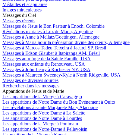
Médailles et scapulaires
Images miraculeuses
Messages du Ciel
Messages récents
Messages de Jésus le Bon Pasteur à Enoch, Colombie
Révélations mariales à Luz de Maria, Argentine
Messages à Anne à Mellatz/Goettingen, Allemagne
Messages à Maria pour la préparation divine des cœurs, Allemagne
Messages à Marcos Tadeu Teixeira à Jacareí SP, Brésil
Messages à Edson Glauber à Itapiranga AM, Brésil
Messages au refuge de la Sainte Famille, USA
Messages aux enfants du Renouveau, USA
Messages à John Leary à Rochester NY, USA
Messages à Maureen Sweeney-Kyle à North Ridgeville, USA
Messages de diverses sources
Rechercher dans les messages
Apparitions de Jésus et de Marie
Les apparitions de la Vierge à Caravaggio
Les apparitions de Notre Dame du Bon Evénement à Quito
Les révélations à sainte Margarete Mary Alacoque
Les apparitions de Notre Dame à La Salette
Les apparitions de Notre Dame à Lourdes
Les apparitions de la Vierge à Pontmain
Les apparitions de Notre-Dame à Pellevoisin
L'apparition de la Vierge à Knock