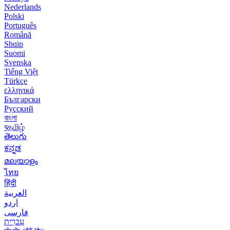
Nederlands
Polski
Português
Română
Shqip
Suomi
Svenska
Tiếng Việt
Türkçe
ελληνικά
Български
Русский
বাংলা
বதமிழ்
తెలుగు
ಕನ್ನಡ
മലയാളം
ไทย
हिंदी
العربية
اردو
فارسی
עִברִית