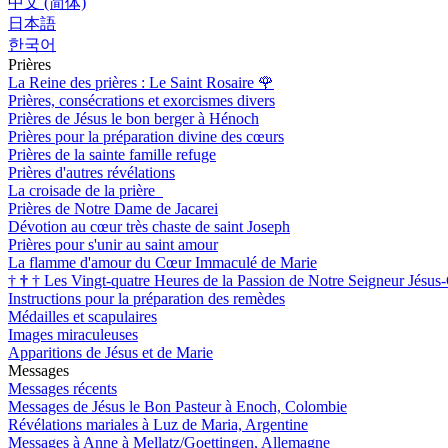
中文 (简体)
日本語
한국어
Prières
La Reine des prières : Le Saint Rosaire
🌹
Prières, consécrations et exorcismes divers
Prières de Jésus le bon berger à Hénoch
Prières pour la préparation divine des cœurs
Prières de la sainte famille refuge
Prières d'autres révélations
La croisade de la prière
Prières de Notre Dame de Jacarei
Dévotion au cœur très chaste de saint Joseph
Prières pour s'unir au saint amour
La flamme d'amour du Cœur Immaculé de Marie
†
†
†
Les Vingt-quatre Heures de la Passion de Notre Seigneur Jésus-
Instructions pour la préparation des remèdes
Médailles et scapulaires
Images miraculeuses
Apparitions de Jésus et de Marie
Messages
Messages récents
Messages de Jésus le Bon Pasteur à Enoch, Colombie
Révélations mariales à Luz de Maria, Argentine
Messages à Anne à Mellatz/Goettingen, Allemagne