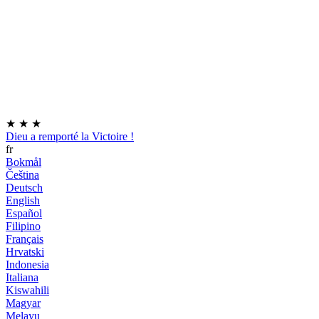
★
★
★
Dieu a remporté la Victoire !
fr
Bokmål
Čeština
Deutsch
English
Español
Filipino
Français
Hrvatski
Indonesia
Italiana
Kiswahili
Magyar
Melayu