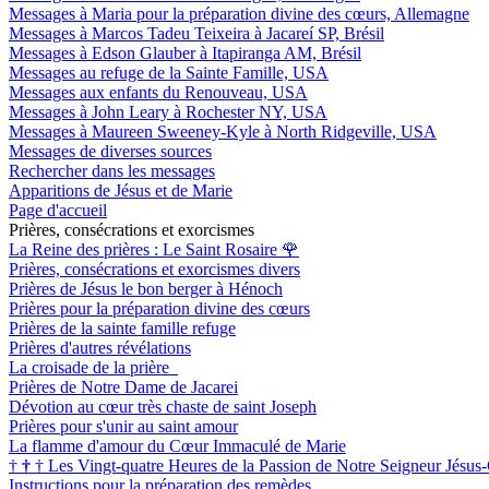
Messages à Maria pour la préparation divine des cœurs, Allemagne
Messages à Marcos Tadeu Teixeira à Jacareí SP, Brésil
Messages à Edson Glauber à Itapiranga AM, Brésil
Messages au refuge de la Sainte Famille, USA
Messages aux enfants du Renouveau, USA
Messages à John Leary à Rochester NY, USA
Messages à Maureen Sweeney-Kyle à North Ridgeville, USA
Messages de diverses sources
Rechercher dans les messages
Apparitions de Jésus et de Marie
Page d'accueil
Prières, consécrations et exorcismes
La Reine des prières : Le Saint Rosaire
🌹
Prières, consécrations et exorcismes divers
Prières de Jésus le bon berger à Hénoch
Prières pour la préparation divine des cœurs
Prières de la sainte famille refuge
Prières d'autres révélations
La croisade de la prière
Prières de Notre Dame de Jacarei
Dévotion au cœur très chaste de saint Joseph
Prières pour s'unir au saint amour
La flamme d'amour du Cœur Immaculé de Marie
†
†
†
Les Vingt-quatre Heures de la Passion de Notre Seigneur Jésus-
Instructions pour la préparation des remèdes