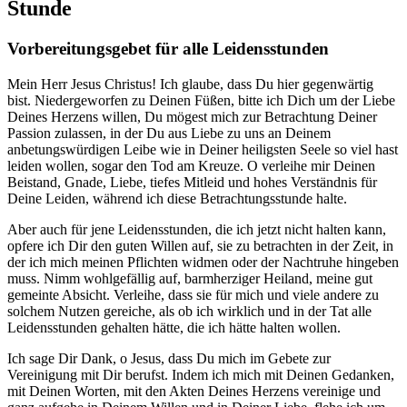
Stunde
Vorbereitungsgebet für alle Leidensstunden
Mein Herr Jesus Christus! Ich glaube, dass Du hier gegenwärtig
bist. Niedergeworfen zu Deinen Füßen, bitte ich Dich um der Liebe
Deines Herzens willen, Du mögest mich zur Betrachtung Deiner
Passion zulassen, in der Du aus Liebe zu uns an Deinem
anbetungswürdigen Leibe wie in Deiner heiligsten Seele so viel hast
leiden wollen, sogar den Tod am Kreuze. O verleihe mir Deinen
Beistand, Gnade, Liebe, tiefes Mitleid und hohes Verständnis für
Deine Leiden, während ich diese Betrachtungsstunde halte.
Aber auch für jene Leidensstunden, die ich jetzt nicht halten kann,
opfere ich Dir den guten Willen auf, sie zu betrachten in der Zeit, in
der ich mich meinen Pflichten widmen oder der Nachtruhe hingeben
muss. Nimm wohlgefällig auf, barmherziger Heiland, meine gut
gemeinte Absicht. Verleihe, dass sie für mich und viele andere zu
solchem Nutzen gereiche, als ob ich wirklich und in der Tat alle
Leidensstunden gehalten hätte, die ich hätte halten wollen.
Ich sage Dir Dank, o Jesus, dass Du mich im Gebete zur
Vereinigung mit Dir berufst. Indem ich mich mit Deinen Gedanken,
mit Deinen Worten, mit den Akten Deines Herzens vereinige und