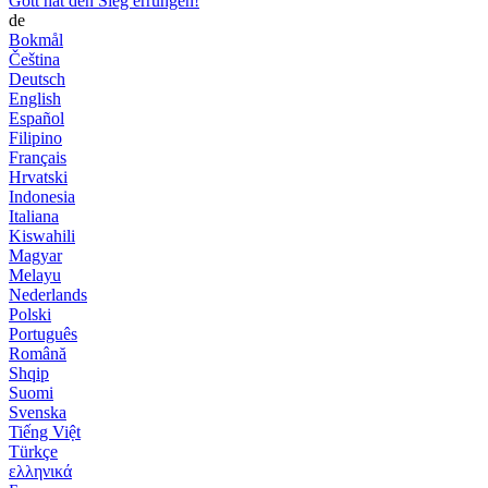
Gott hat den Sieg errungen!
de
Bokmål
Čeština
Deutsch
English
Español
Filipino
Français
Hrvatski
Indonesia
Italiana
Kiswahili
Magyar
Melayu
Nederlands
Polski
Português
Română
Shqip
Suomi
Svenska
Tiếng Việt
Türkçe
ελληνικά