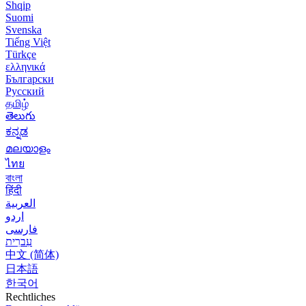
Shqip
Suomi
Svenska
Tiếng Việt
Türkçe
ελληνικά
Български
Русский
தமிழ்
తెలుగు
ಕನ್ನಡ
മലയാളം
ไทย
বাংলা
हिंदी
العربية
اردو
فارسی
עִברִית
中文 (简体)
日本語
한국어
Rechtliches