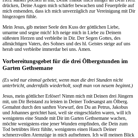
drücken, Deine Augen mich schärfer bewachen und Feuerpfeile auf
mich entsenden, dass ich mich unverzüglich zur Vereinigung mit Dir
hingezogen fühle.
Mein Jesus, gib meiner Seele den Kuss der göttlichen Liebe,
umarme und segne mich! Ich neige mich in Liebe zu Deinem
süßesten Herzen und verbleibe in Dir. Der Segen Gottes, des
allmächtigen Vaters, des Sohnes und des hl. Geistes steige auf uns
herab und verbleibe immerdar bei uns. Amen.
Vorbereitungsgebet für die drei Ölbergstunden im
Garten Gethsemane
(Es wird nur einmal gebetet, wenn man die drei Stunden nicht
unterbricht, andernfalls wiederholt, sooft man von neuem beginnt.)
Jesus, mein göttlicher Erlöser! Nimm mich mit Deinen drei Jüngern
mit, um Dir Beistand zu leisten in Deiner Todesangst am Ölberg.
Gemahnt durch den sanften Vorwurf, den Du an Petrus, Jakobus
und Johannes gerichtet hast, weil sie eingeschlafen waren, will ich
wenigstens eine Stunde mit Dir im Garten Gethsemane wachen,
möchte wenigstens eine jener Wunden empfinden, die Dein zum
Tod betrübtes Herz fühlte, wenigstens einen Hauch Deiner
schmerzvollen Atemzüge in mich aufnehmen. Ich will meinen Blick