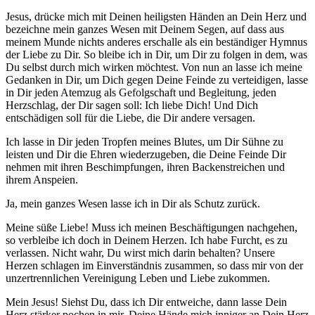
Jesus, drücke mich mit Deinen heiligsten Händen an Dein Herz und
bezeichne mein ganzes Wesen mit Deinem Segen, auf dass aus
meinem Munde nichts anderes erschalle als ein beständiger Hymnus
der Liebe zu Dir. So bleibe ich in Dir, um Dir zu folgen in dem, was
Du selbst durch mich wirken möchtest. Von nun an lasse ich meine
Gedanken in Dir, um Dich gegen Deine Feinde zu verteidigen, lasse
in Dir jeden Atemzug als Gefolgschaft und Begleitung, jeden
Herzschlag, der Dir sagen soll: Ich liebe Dich! Und Dich
entschädigen soll für die Liebe, die Dir andere versagen.
Ich lasse in Dir jeden Tropfen meines Blutes, um Dir Sühne zu
leisten und Dir die Ehren wiederzugeben, die Deine Feinde Dir
nehmen mit ihren Beschimpfungen, ihren Backenstreichen und
ihrem Anspeien.
Ja, mein ganzes Wesen lasse ich in Dir als Schutz zurück.
Meine süße Liebe! Muss ich meinen Beschäftigungen nachgehen,
so verbleibe ich doch in Deinem Herzen. Ich habe Furcht, es zu
verlassen. Nicht wahr, Du wirst mich darin behalten? Unsere
Herzen schlagen im Einverständnis zusammen, so dass mir von der
unzertrennlichen Vereinigung Leben und Liebe zukommen.
Mein Jesus! Siehst Du, dass ich Dir entweiche, dann lasse Dein
Herz stärker pochen in mir, Deine Hände mich inniger an Dein Herz