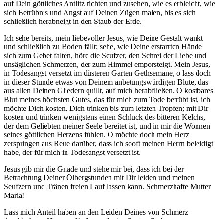
auf Dein göttliches Antlitz richten und zusehen, wie es erbleicht, wie
sich Betrübnis und Angst auf Deinen Zügen malen, bis es sich
schließlich herabneigt in den Staub der Erde.
Ich sehe bereits, mein liebevoller Jesus, wie Deine Gestalt wankt
und schließlich zu Boden fällt; sehe, wie Deine erstarrten Hände
sich zum Gebet falten, höre die Seufzer, den Schrei der Liebe und
unsäglichen Schmerzen, der zum Himmel emporsteigt. Mein Jesus,
in Todesangst versetzt im düsteren Garten Gethsemane, o lass doch
in dieser Stunde etwas von Deinem anbetungswürdigen Blute, das
aus allen Deinen Gliedern quillt, auf mich herabfließen. O kostbares
Blut meines höchsten Gutes, das für mich zum Tode betrübt ist, ich
möchte Dich kosten, Dich trinken bis zum letzten Tropfen; mit Dir
kosten und trinken wenigstens einen Schluck des bitteren Kelchs,
der dem Geliebten meiner Seele bereitet ist, und in mir die Wonnen
seines göttlichen Herzens fühlen. O möchte doch mein Herz
zerspringen aus Reue darüber, dass ich sooft meinen Herrn beleidigt
habe, der für mich in Todesangst versetzt ist.
Jesus gib mir die Gnade und stehe mir bei, dass ich bei der
Betrachtung Deiner Ölbergstunden mit Dir leiden und meinen
Seufzern und Tränen freien Lauf lassen kann. Schmerzhafte Mutter
Maria!
Lass mich Anteil haben an den Leiden Deines von Schmerz