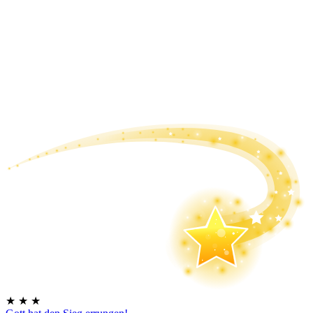
★
★
★