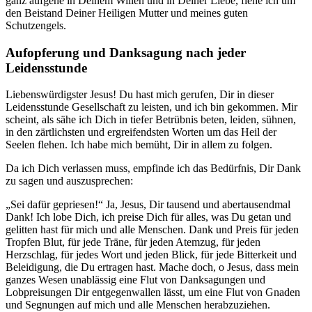
ganz aufgehe in Deinem Willen und in Deiner Liebe, flehe ich um
den Beistand Deiner Heiligen Mutter und meines guten
Schutzengels.
Aufopferung und Danksagung nach jeder
Leidensstunde
Liebenswürdigster Jesus! Du hast mich gerufen, Dir in dieser
Leidensstunde Gesellschaft zu leisten, und ich bin gekommen. Mir
scheint, als sähe ich Dich in tiefer Betrübnis beten, leiden, sühnen,
in den zärtlichsten und ergreifendsten Worten um das Heil der
Seelen flehen. Ich habe mich bemüht, Dir in allem zu folgen.
Da ich Dich verlassen muss, empfinde ich das Bedürfnis, Dir Dank
zu sagen und auszusprechen:
„Sei dafür gepriesen!“ Ja, Jesus, Dir tausend und abertausendmal
Dank! Ich lobe Dich, ich preise Dich für alles, was Du getan und
gelitten hast für mich und alle Menschen. Dank und Preis für jeden
Tropfen Blut, für jede Träne, für jeden Atemzug, für jeden
Herzschlag, für jedes Wort und jeden Blick, für jede Bitterkeit und
Beleidigung, die Du ertragen hast. Mache doch, o Jesus, dass mein
ganzes Wesen unablässig eine Flut von Danksagungen und
Lobpreisungen Dir entgegenwallen lässt, um eine Flut von Gnaden
und Segnungen auf mich und alle Menschen herabzuziehen.