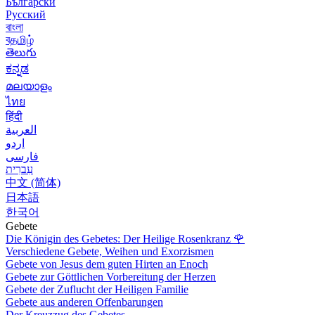
Български
Русский
বাংলা
বதமிழ்
తెలుగు
ಕನ್ನಡ
മലയാളം
ไทย
हिंदी
العربية
اردو
فارسی
עִברִית
中文 (简体)
日本語
한국어
Gebete
Die Königin des Gebetes: Der Heilige Rosenkranz
🌹
Verschiedene Gebete, Weihen und Exorzismen
Gebete von Jesus dem guten Hirten an Enoch
Gebete zur Göttlichen Vorbereitung der Herzen
Gebete der Zuflucht der Heiligen Familie
Gebete aus anderen Offenbarungen
Der Kreuzzug des Gebetes