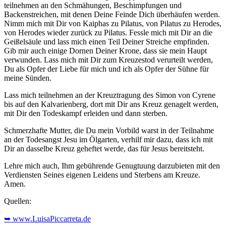
teilnehmen an den Schmähungen, Beschimpfungen und
Backenstreichen, mit denen Deine Feinde Dich überhäufen werden.
Nimm mich mit Dir von Kaiphas zu Pilatus, von Pilatus zu Herodes,
von Herodes wieder zurück zu Pilatus. Fessle mich mit Dir an die
Geißelsäule und lass mich einen Teil Deiner Streiche empfinden.
Gib mir auch einige Dornen Deiner Krone, dass sie mein Haupt
verwunden. Lass mich mit Dir zum Kreuzestod verurteilt werden,
Du als Opfer der Liebe für mich und ich als Opfer der Sühne für
meine Sünden.
Lass mich teilnehmen an der Kreuztragung des Simon von Cyrene
bis auf den Kalvarienberg, dort mit Dir ans Kreuz genagelt werden,
mit Dir den Todeskampf erleiden und dann sterben.
Schmerzhafte Mutter, die Du mein Vorbild warst in der Teilnahme
an der Todesangst Jesu im Ölgarten, verhilf mir dazu, dass ich mit
Dir an dasselbe Kreuz geheftet werde, das für Jesus bereitsteht.
Lehre mich auch, Ihm gebührende Genugtuung darzubieten mit den
Verdiensten Seines eigenen Leidens und Sterbens am Kreuze.
Amen.
Quellen:
➥ www.LuisaPiccarreta.de