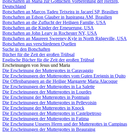
Botschaften an Maria zur Göttlichen Vorbereitung der Herzen,
Deutschland
Botschaften an Marcos Tadeu Teixeira in Jacareí SP, Brasilien
Botschaften an Edson Glauber in Itapiranga AM, Brasilien
Botschaften an die Zuflucht der Heiligen Familie, USA
Botschaften an die Kinder der Erneuerung, USA
Botschaften an John Leary in Rochester NY, USA
Botschaften an Maureen Sweeney-Kyle in North Ridgeville, USA
Botschaften aus verschiedenen Quellen
Suche in den Botschaften
Bücher für die Zeit der großen Trübsal
Englische Bücher für die Zeit der großen Trübsal
Erscheinungen von Jesus und Maria
Die Erscheinung der Muttergottes in Caravaggio
Die Erscheinungen der Muttergottes vom Guten Ereignis in Quito
Die Offenbarungen an die Heilige Margarete Maria Alacoque
Die Erscheinungen der Muttergottes in La Salette
Die Erscheinungen der Muttergottes in Lourdes
Die Erscheinung der Muttergottes in Pontmain
Die Erscheinungen der Muttergottes in Pellevoisin
Die Erscheinung der Muttergottes in Knock
Die Erscheinungen der Muttergottes in Castelpetroso
Die Erscheinungen der Muttergottes in Fatima
Die Erscheinung Unseres Herrn und der Muttergottes in Campinas
Die Erscheinungen der Muttergottes in Beauraing