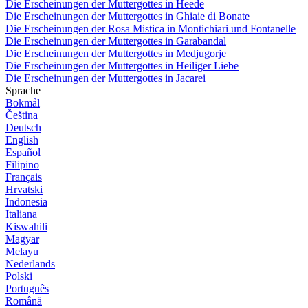
Die Erscheinungen der Muttergottes in Heede
Die Erscheinungen der Muttergottes in Ghiaie di Bonate
Die Erscheinungen der Rosa Mistica in Montichiari und Fontanelle
Die Erscheinungen der Muttergottes in Garabandal
Die Erscheinungen der Muttergottes in Medjugorje
Die Erscheinungen der Muttergottes in Heiliger Liebe
Die Erscheinungen der Muttergottes in Jacarei
Sprache
Bokmål
Čeština
Deutsch
English
Español
Filipino
Français
Hrvatski
Indonesia
Italiana
Kiswahili
Magyar
Melayu
Nederlands
Polski
Português
Română