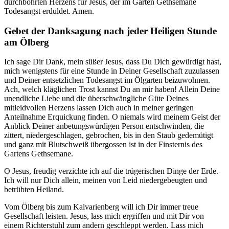
durchbohrten Herzens für Jesus, der im Garten Gethsemane
Todesangst erduldet. Amen.
Gebet der Danksagung nach jeder Heiligen Stunde
am Ölberg
Ich sage Dir Dank, mein süßer Jesus, dass Du Dich gewürdigt hast,
mich wenigstens für eine Stunde in Deiner Gesellschaft zuzulassen
und Deiner entsetzlichen Todesangst im Ölgarten beizuwohnen.
Ach, welch kläglichen Trost kannst Du an mir haben! Allein Deine
unendliche Liebe und die überschwängliche Güte Deines
mitleidvollen Herzens lassen Dich auch in meiner geringen
Anteilnahme Erquickung finden. O niemals wird meinem Geist der
Anblick Deiner anbetungswürdigen Person entschwinden, die
zittert, niedergeschlagen, gebrochen, bis in den Staub gedemütigt
und ganz mit Blutschweiß übergossen ist in der Finsternis des
Gartens Gethsemane.
O Jesus, freudig verzichte ich auf die trügerischen Dinge der Erde.
Ich will nur Dich allein, meinen von Leid niedergebeugten und
betrübten Heiland.
Vom Ölberg bis zum Kalvarienberg will ich Dir immer treue
Gesellschaft leisten. Jesus, lass mich ergriffen und mit Dir von
einem Richterstuhl zum andern geschleppt werden. Lass mich