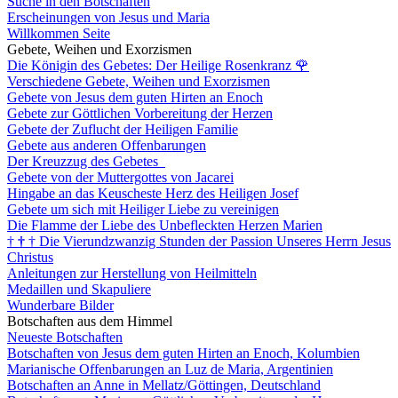
Suche in den Botschaften
Erscheinungen von Jesus und Maria
Willkommen Seite
Gebete, Weihen und Exorzismen
Die Königin des Gebetes: Der Heilige Rosenkranz
🌹
Verschiedene Gebete, Weihen und Exorzismen
Gebete von Jesus dem guten Hirten an Enoch
Gebete zur Göttlichen Vorbereitung der Herzen
Gebete der Zuflucht der Heiligen Familie
Gebete aus anderen Offenbarungen
Der Kreuzzug des Gebetes
Gebete von der Muttergottes von Jacarei
Hingabe an das Keuscheste Herz des Heiligen Josef
Gebete um sich mit Heiliger Liebe zu vereinigen
Die Flamme der Liebe des Unbefleckten Herzen Marien
†
†
†
Die Vierundzwanzig Stunden der Passion Unseres Herrn Jesus
Christus
Anleitungen zur Herstellung von Heilmitteln
Medaillen und Skapuliere
Wunderbare Bilder
Botschaften aus dem Himmel
Neueste Botschaften
Botschaften von Jesus dem guten Hirten an Enoch, Kolumbien
Marianische Offenbarungen an Luz de Maria, Argentinien
Botschaften an Anne in Mellatz/Göttingen, Deutschland