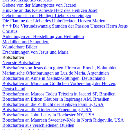
Gebete von der Muttergottes von Jacarei
Hingabe an das Keuscheste Herz des Heiligen Josef
Gebete um sich mit Heiliger Liebe zu vereinigen
Die Flamme der Liebe des Unbefleckten Herzen Marien
†
†
†
Die Vierundzwanzig Stunden der Passion Unseres Herrn Jesus
Christus
Anleitungen zur Herstellung von Heilmitteln
Medaillen und Skapuliere
Wunderbare Bilder
Erscheinungen von Jesus und Maria
Botschaften
Neueste Botschaften
Botschaften von Jesus dem guten Hirten an Enoch, Kolumbien
Marianische Offenbarungen an Luz de Maria, Argentinien
Botschaften an Anne in Mellatz/Göttingen, Deutschland
Botschaften an Maria zur Göttlichen Vorbereitung der Herzen,
Deutschland
Botschaften an Marcos Tadeu Teixeira in Jacareí SP, Brasilien
Botschaften an Edson Glauber in Itapiranga AM, Brasilien
Botschaften an die Zuflucht der Heiligen Familie, USA
Botschaften an die Kinder der Erneuerung, USA
Botschaften an John Leary in Rochester NY, USA
Botschaften an Maureen Sweeney-Kyle in North Ridgeville, USA
Botschaften aus verschiedenen Quellen