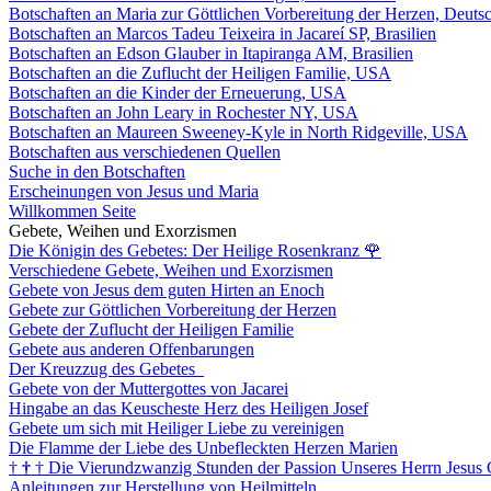
Botschaften an Maria zur Göttlichen Vorbereitung der Herzen, Deuts
Botschaften an Marcos Tadeu Teixeira in Jacareí SP, Brasilien
Botschaften an Edson Glauber in Itapiranga AM, Brasilien
Botschaften an die Zuflucht der Heiligen Familie, USA
Botschaften an die Kinder der Erneuerung, USA
Botschaften an John Leary in Rochester NY, USA
Botschaften an Maureen Sweeney-Kyle in North Ridgeville, USA
Botschaften aus verschiedenen Quellen
Suche in den Botschaften
Erscheinungen von Jesus und Maria
Willkommen Seite
Gebete, Weihen und Exorzismen
Die Königin des Gebetes: Der Heilige Rosenkranz
🌹
Verschiedene Gebete, Weihen und Exorzismen
Gebete von Jesus dem guten Hirten an Enoch
Gebete zur Göttlichen Vorbereitung der Herzen
Gebete der Zuflucht der Heiligen Familie
Gebete aus anderen Offenbarungen
Der Kreuzzug des Gebetes
Gebete von der Muttergottes von Jacarei
Hingabe an das Keuscheste Herz des Heiligen Josef
Gebete um sich mit Heiliger Liebe zu vereinigen
Die Flamme der Liebe des Unbefleckten Herzen Marien
†
†
†
Die Vierundzwanzig Stunden der Passion Unseres Herrn Jesus 
Anleitungen zur Herstellung von Heilmitteln