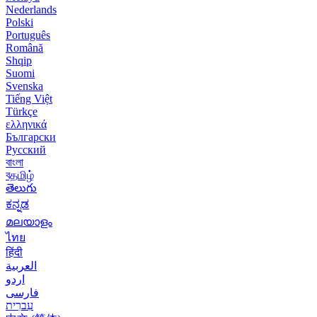
Nederlands
Polski
Português
Română
Shqip
Suomi
Svenska
Tiếng Việt
Türkçe
ελληνικά
Български
Русский
বাংলা
বதமிழ்
తెలుగు
ಕನ್ನಡ
മലയാളം
ไทย
हिंदी
العربية
اردو
فارسی
עִברִית