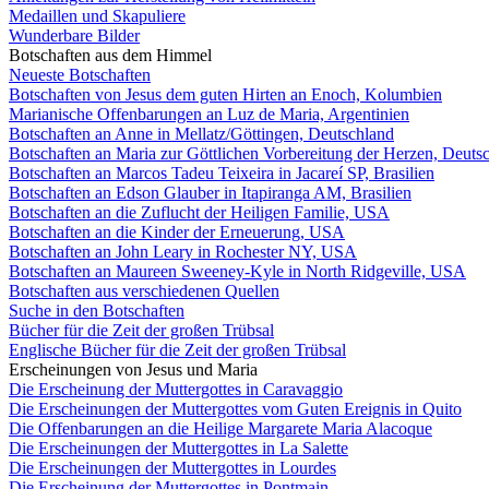
Medaillen und Skapuliere
Wunderbare Bilder
Botschaften aus dem Himmel
Neueste Botschaften
Botschaften von Jesus dem guten Hirten an Enoch, Kolumbien
Marianische Offenbarungen an Luz de Maria, Argentinien
Botschaften an Anne in Mellatz/Göttingen, Deutschland
Botschaften an Maria zur Göttlichen Vorbereitung der Herzen, Deuts
Botschaften an Marcos Tadeu Teixeira in Jacareí SP, Brasilien
Botschaften an Edson Glauber in Itapiranga AM, Brasilien
Botschaften an die Zuflucht der Heiligen Familie, USA
Botschaften an die Kinder der Erneuerung, USA
Botschaften an John Leary in Rochester NY, USA
Botschaften an Maureen Sweeney-Kyle in North Ridgeville, USA
Botschaften aus verschiedenen Quellen
Suche in den Botschaften
Bücher für die Zeit der großen Trübsal
Englische Bücher für die Zeit der großen Trübsal
Erscheinungen von Jesus und Maria
Die Erscheinung der Muttergottes in Caravaggio
Die Erscheinungen der Muttergottes vom Guten Ereignis in Quito
Die Offenbarungen an die Heilige Margarete Maria Alacoque
Die Erscheinungen der Muttergottes in La Salette
Die Erscheinungen der Muttergottes in Lourdes
Die Erscheinung der Muttergottes in Pontmain