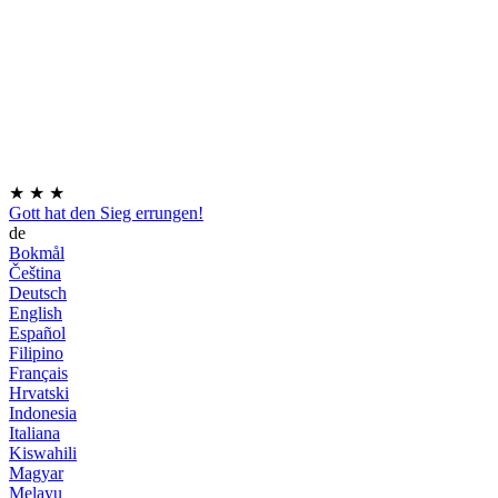
★
★
★
Gott hat den Sieg errungen!
de
Bokmål
Čeština
Deutsch
English
Español
Filipino
Français
Hrvatski
Indonesia
Italiana
Kiswahili
Magyar
Melayu