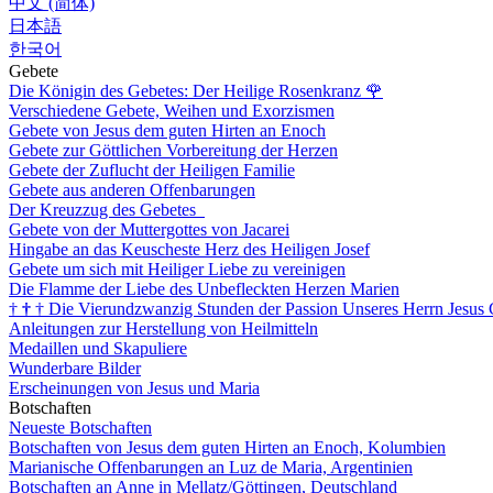
中文 (简体)
日本語
한국어
Gebete
Die Königin des Gebetes: Der Heilige Rosenkranz
🌹
Verschiedene Gebete, Weihen und Exorzismen
Gebete von Jesus dem guten Hirten an Enoch
Gebete zur Göttlichen Vorbereitung der Herzen
Gebete der Zuflucht der Heiligen Familie
Gebete aus anderen Offenbarungen
Der Kreuzzug des Gebetes
Gebete von der Muttergottes von Jacarei
Hingabe an das Keuscheste Herz des Heiligen Josef
Gebete um sich mit Heiliger Liebe zu vereinigen
Die Flamme der Liebe des Unbefleckten Herzen Marien
†
†
†
Die Vierundzwanzig Stunden der Passion Unseres Herrn Jesus 
Anleitungen zur Herstellung von Heilmitteln
Medaillen und Skapuliere
Wunderbare Bilder
Erscheinungen von Jesus und Maria
Botschaften
Neueste Botschaften
Botschaften von Jesus dem guten Hirten an Enoch, Kolumbien
Marianische Offenbarungen an Luz de Maria, Argentinien
Botschaften an Anne in Mellatz/Göttingen, Deutschland