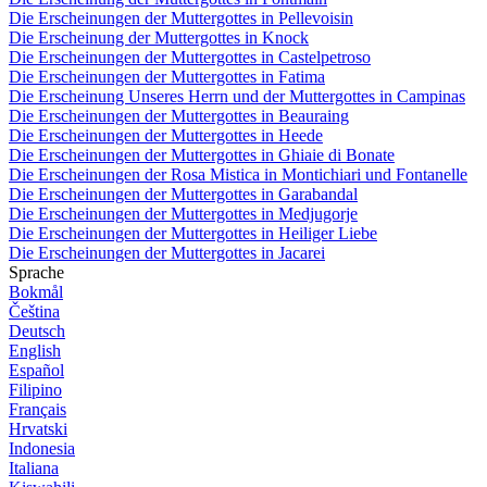
Die Erscheinungen der Muttergottes in Pellevoisin
Die Erscheinung der Muttergottes in Knock
Die Erscheinungen der Muttergottes in Castelpetroso
Die Erscheinungen der Muttergottes in Fatima
Die Erscheinung Unseres Herrn und der Muttergottes in Campinas
Die Erscheinungen der Muttergottes in Beauraing
Die Erscheinungen der Muttergottes in Heede
Die Erscheinungen der Muttergottes in Ghiaie di Bonate
Die Erscheinungen der Rosa Mistica in Montichiari und Fontanelle
Die Erscheinungen der Muttergottes in Garabandal
Die Erscheinungen der Muttergottes in Medjugorje
Die Erscheinungen der Muttergottes in Heiliger Liebe
Die Erscheinungen der Muttergottes in Jacarei
Sprache
Bokmål
Čeština
Deutsch
English
Español
Filipino
Français
Hrvatski
Indonesia
Italiana