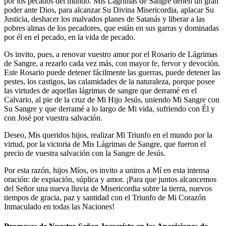
por los pecados del mundo. Mis Lágrimas de Sangre tienen un gran
poder ante Dios, para alcanzar Su Divina Misericordia, aplacar Su
Justicia, deshacer los malvados planes de Satanás y liberar a las
pobres almas de los pecadores, que están en sus garras y dominadas
por él en el pecado, en la vida de pecado.
Os invito, pues, a renovar vuestro amor por el Rosario de Lágrimas
de Sangre, a rezarlo cada vez más, con mayor fe, fervor y devoción.
Este Rosario puede detener fácilmente las guerras, puede detener las
pestes, los castigos, las calamidades de la naturaleza, porque posee
las virtudes de aquellas lágrimas de sangre que derramé en el
Calvario, al pie de la cruz de Mi Hijo Jesús, uniendo Mi Sangre con
Su Sangre y que derramé a lo largo de Mi vida, sufriendo con Él y
con José por vuestra salvación.
Deseo, Mis queridos hijos, realizar Mi Triunfo en el mundo por la
virtud, por la victoria de Mis Lágrimas de Sangre, que fueron el
precio de vuestra salvación con la Sangre de Jesús.
Por esta razón, hijos Míos, os invito a uniros a Mí en esta intensa
oración: de expiación, súplica y amor. ¡Para que juntos alcancemos
del Señor una nueva lluvia de Misericordia sobre la tierra, nuevos
tiempos de gracia, paz y santidad con el Triunfo de Mi Corazón
Inmaculado en todas las Naciones!