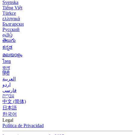
Svenska
Tiếng Việt
Türkçe
ελληνικά
Български
Русский
தமிழ்
తెలుగు
ಕನ್ನಡ
മലയാളം
ไทย
বাংলা
हिंदी
العربية
اردو
فارسی
עִברִית
中文 (简体)
日本語
한국어
Legal
Política de Privacidad