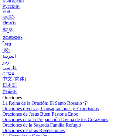
Български
Русский
বাংলা
বதமிழ்
తెలుగు
ಕನ್ನಡ
മലയാളം
ไทย
हिंदी
العربية
اردو
فارسی
עִברִית
中文 (简体)
日本語
한국어
Oraciones
La Reina de la Oración: El Santo Rosario
🌹
Oraciones diversas, Consagraciones y Exorcismos
Oraciones de Jesús Buen Pastor a Enoc
Oraciones para la Preparación Divina de los Corazones
Oraciones de la Sagrada Familia Refugio
Oraciones de otras Revelaciones
La Cruzada de Oración