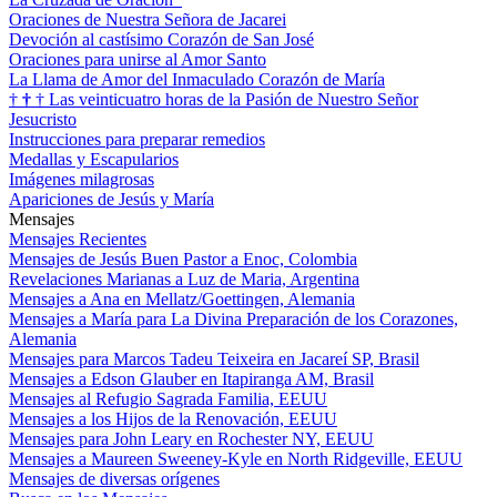
Oraciones de Nuestra Señora de Jacarei
Devoción al castísimo Corazón de San José
Oraciones para unirse al Amor Santo
La Llama de Amor del Inmaculado Corazón de María
†
†
†
Las veinticuatro horas de la Pasión de Nuestro Señor
Jesucristo
Instrucciones para preparar remedios
Medallas y Escapularios
Imágenes milagrosas
Apariciones de Jesús y María
Mensajes
Mensajes Recientes
Mensajes de Jesús Buen Pastor a Enoc, Colombia
Revelaciones Marianas a Luz de Maria, Argentina
Mensajes a Ana en Mellatz/Goettingen, Alemania
Mensajes a María para La Divina Preparación de los Corazones,
Alemania
Mensajes para Marcos Tadeu Teixeira en Jacareí SP, Brasil
Mensajes a Edson Glauber en Itapiranga AM, Brasil
Mensajes al Refugio Sagrada Familia, EEUU
Mensajes a los Hijos de la Renovación, EEUU
Mensajes para John Leary en Rochester NY, EEUU
Mensajes a Maureen Sweeney-Kyle en North Ridgeville, EEUU
Mensajes de diversas orígenes