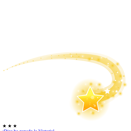
★
★
★