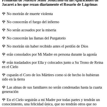
Promesas de Nuestro Señor Jesucristo en las Apariciones de
Jacareí a los que rezan diariamente el Rosario de Lágrimas
🌹
No morirán de muerte violenta
🌹
No conocerán el fuego del infierno
🌹
No serán acosados por la miseria
🌹
No conocerán las llamas del Purgatorio
🌹
No morirán sin haber recibido antes el perdón de Dios
🌹
erán consolados por Mi Madre en persona durante la agonía
🌹
erán trasladados por Ella y colocados junto a Su Trono de Reina
en el Cielo
🌹
cuparán el Coro de los Mártires como si de hecho lo hubieran
sido en la tierra
🌹
Las almas de sus familiares no serán condenadas hasta la cuarta
generación
🌹
En el Cielo seguirán a mi Madre por todas partes y tendrán un
conocimiento, una felicidad única, que no tendrán otros que no