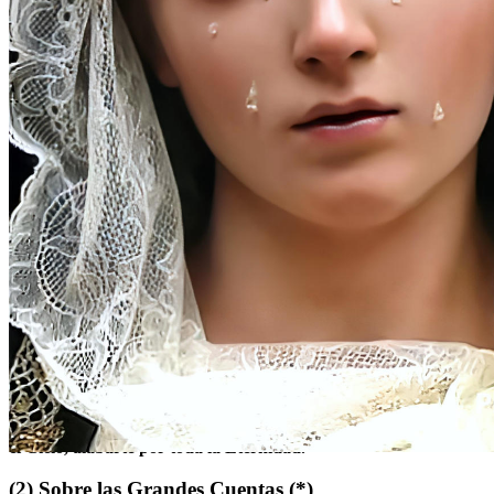
(1)
Al principio
Aquí estamos a Tus pies, oh dulcísimo Jesús Crucificado, para
ofrecerte las lágrimas de quien, con tanto amor, Te acompañó
en el doloroso camino del Calvario. Haz, oh buen Maestro, que
sepamos aprovechar la lección que nos enseñan, para que en la
Tierra, cumpliendo Tu Santísima Voluntad, podamos un día, en
el Cielo, alabarte por toda la Eternidad.
(2)
Sobre las Grandes Cuentas
(*)