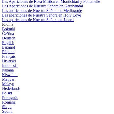
Las Apariciones de Rosa Mistica en Montichiari y Fontanelle
Las Apariciones de Nuestra Señora en Garabandal
Las apariciones de Nuestra Señora en Medjugorje
Las apariciones de Nuestra Señora en Holy Love
Las apariciones de Nuestra Señora en Jacarei
Idioma
Bokmål
Čeština
Deutsch
English
Español
Filipino
Français
Hrvatski
Indonesia
Italiana
Kiswahili
Magyar
Melayu
Nederlands
Polski
Português
Română
Shqip
Suomi