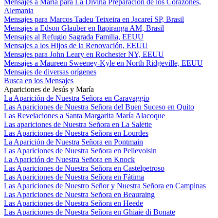
Mensajes a María para La Divina Preparación de los Corazones,
Alemania
Mensajes para Marcos Tadeu Teixeira en Jacareí SP, Brasil
Mensajes a Edson Glauber en Itapiranga AM, Brasil
Mensajes al Refugio Sagrada Familia, EEUU
Mensajes a los Hijos de la Renovación, EEUU
Mensajes para John Leary en Rochester NY, EEUU
Mensajes a Maureen Sweeney-Kyle en North Ridgeville, EEUU
Mensajes de diversas orígenes
Busca en los Mensajes
Apariciones de Jesús y María
La Aparición de Nuestra Señora en Caravaggio
Las Apariciones de Nuestra Señora del Buen Suceso en Quito
Las Revelaciones a Santa Margarita María Alacoque
Las apariciones de Nuestra Señora en La Salette
Las Apariciones de Nuestra Señora en Lourdes
La Aparición de Nuestra Señora en Pontmain
Las Apariciones de Nuestra Señora en Pellevoisin
La Aparición de Nuestra Señora en Knock
Las Apariciones de Nuestra Señora en Castelpetroso
Las Apariciones de Nuestra Señora en Fátima
Las Apariciones de Nuestro Señor y Nuestra Señora en Campinas
Las Apariciones de Nuestra Señora en Beauraing
Las Apariciones de Nuestra Señora en Heede
Las Apariciones de Nuestra Señora en Ghiaie di Bonate