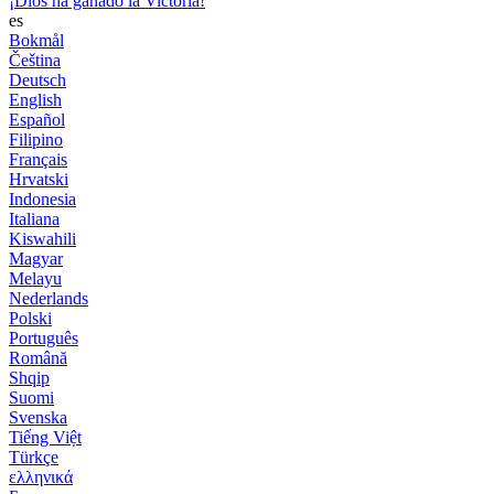
¡Dios ha ganado la Victoria!
es
Bokmål
Čeština
Deutsch
English
Español
Filipino
Français
Hrvatski
Indonesia
Italiana
Kiswahili
Magyar
Melayu
Nederlands
Polski
Português
Română
Shqip
Suomi
Svenska
Tiếng Việt
Türkçe
ελληνικά