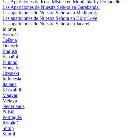
Las Apariciones de Rosa Mistica en Montichiari y Fontanelle
Las Apariciones de Nuestra Señora en Garabandal
Las apariciones de Nuestra Señora en Medjugorje
Las apariciones de Nuestra Señora en Holy Love
Las apariciones de Nuestra Señora en Jacarei
Idioma
Bokmål
Čeština
Deutsch
English
Español
Filipino
Français
Hrvatski
Indonesia
Italiana
Kiswahili
Magyar
Melayu
Nederlands
Polski
Português
Română
Shqip
Suomi