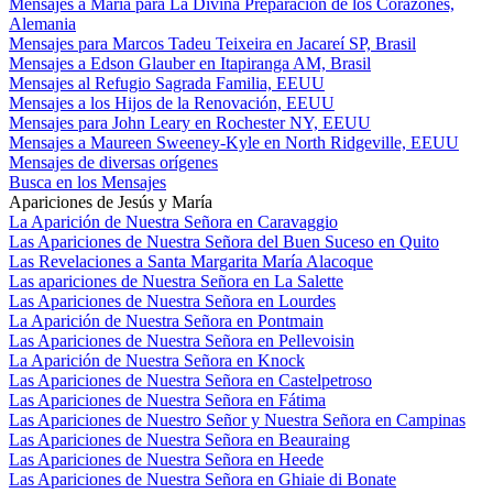
Mensajes a María para La Divina Preparación de los Corazones,
Alemania
Mensajes para Marcos Tadeu Teixeira en Jacareí SP, Brasil
Mensajes a Edson Glauber en Itapiranga AM, Brasil
Mensajes al Refugio Sagrada Familia, EEUU
Mensajes a los Hijos de la Renovación, EEUU
Mensajes para John Leary en Rochester NY, EEUU
Mensajes a Maureen Sweeney-Kyle en North Ridgeville, EEUU
Mensajes de diversas orígenes
Busca en los Mensajes
Apariciones de Jesús y María
La Aparición de Nuestra Señora en Caravaggio
Las Apariciones de Nuestra Señora del Buen Suceso en Quito
Las Revelaciones a Santa Margarita María Alacoque
Las apariciones de Nuestra Señora en La Salette
Las Apariciones de Nuestra Señora en Lourdes
La Aparición de Nuestra Señora en Pontmain
Las Apariciones de Nuestra Señora en Pellevoisin
La Aparición de Nuestra Señora en Knock
Las Apariciones de Nuestra Señora en Castelpetroso
Las Apariciones de Nuestra Señora en Fátima
Las Apariciones de Nuestro Señor y Nuestra Señora en Campinas
Las Apariciones de Nuestra Señora en Beauraing
Las Apariciones de Nuestra Señora en Heede
Las Apariciones de Nuestra Señora en Ghiaie di Bonate