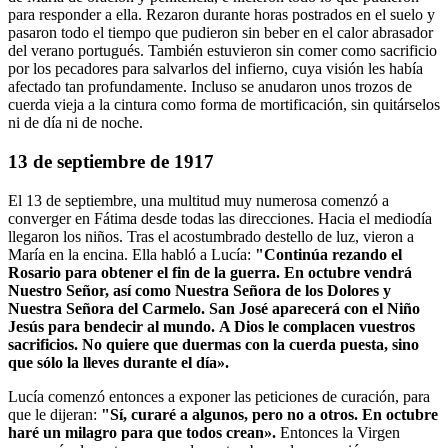
para responder a ella. Rezaron durante horas postrados en el suelo y
pasaron todo el tiempo que pudieron sin beber en el calor abrasador
del verano portugués. También estuvieron sin comer como sacrificio
por los pecadores para salvarlos del infierno, cuya visión les había
afectado tan profundamente. Incluso se anudaron unos trozos de
cuerda vieja a la cintura como forma de mortificación, sin quitárselos
ni de día ni de noche.
13 de septiembre de 1917
El 13 de septiembre, una multitud muy numerosa comenzó a
converger en Fátima desde todas las direcciones. Hacia el mediodía
llegaron los niños. Tras el acostumbrado destello de luz, vieron a
María en la encina. Ella habló a Lucía:
"Continúa rezando el
Rosario para obtener el fin de la guerra.
En octubre vendrá
Nuestro Señor, así como Nuestra Señora de los Dolores y
Nuestra Señora del Carmelo.
San José aparecerá con el Niño
Jesús para bendecir al mundo.
A Dios le complacen vuestros
sacrificios.
No quiere que duermas con la cuerda puesta, sino
que sólo la lleves durante el día».
Lucía comenzó entonces a exponer las peticiones de curación, para
que le dijeran:
"Sí, curaré a algunos, pero no a otros.
En octubre
haré un milagro para que todos crean».
Entonces la Virgen