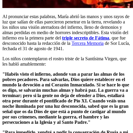
Al pronunciar estas palabras, María abrió las manos y unos rayos de
luz que salían de ellas parecieron penetrar en la tierra, revelando a
los niños una visión aterradora del infierno, lleno de demonios y
almas perdidas en medio de horrores indescriptibles. Esta visión del
infierno era la primera parte del
triple secreto de Fátima
, que fue
desconocido hasta la redacción de la
Tercera Memoria
de Sor Lucía,
fechada el 31 de agosto de 1941.
Los niños contemplaron el rostro triste de la Santísima Virgen, que
les habló amablemente:
"Habéis visto el infierno, adonde van a parar las almas de los
pobres pecadores.
Para salvarlas, Dios quiere establecer en el
mundo la devoción a mi Corazón Inmaculado.
Si se hace lo que
os digo, se salvarán muchas almas y habrá paz.
La guerra va a
terminar; pero si la gente no deja de ofender a Dios, estallará
otra peor durante el pontificado de Pío XI.
Cuando veáis una
noche iluminada por una luz desconocida, sabed que es la gran
señal que os da Dios de que está a punto de castigar al mundo
por sus crímenes, mediante la guerra, el hambre y las
persecuciones a la Iglesia y al Santo Padre."
"Para impedirlo, vendré a pedir la consagración de Rusia a mi