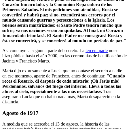
Corazón Inmaculado, y la Comunión Reparadora de los
Primeros Sábados.
Si mis peticiones son atendidas, Rusia se
convertirá y habrá paz; si no, extenderá sus errores por el
mundo causando guerras y persecuciones a la Iglesia.
Los
buenos serán martirizados; el Santo Padre tendrá mucho que
sufrir; varias naciones serán aniquiladas.
Al final, mi Corazón
Inmaculado triunfará.
El Santo Padre me consagrará Rusia y
ésta se convertirá, y se concederá al mundo un período de paz."
Así concluye la segunda parte del secreto. La
tercera parte
no se
hizo pública hasta el año 2000, en las ceremonias de beatificación de
Jacinta y Francisco Marto.
María dijo expresamente a Lucía que no contase el secreto a nadie
en ese momento, aparte de Francisco, antes de continuar:
"Cuando
reces el Rosario, di después de cada misterio:
¡Oh Jesús mío!
Perdónanos, sálvanos del fuego del infierno.
Lleva a todas las
almas al cielo, especialmente a las más necesitadas».
Tras
asegurar a Lucía que no había nada más, María desapareció en la
distancia.
Agosto de 1917
A medida que se acercaba el 13 de agosto, la historia de las