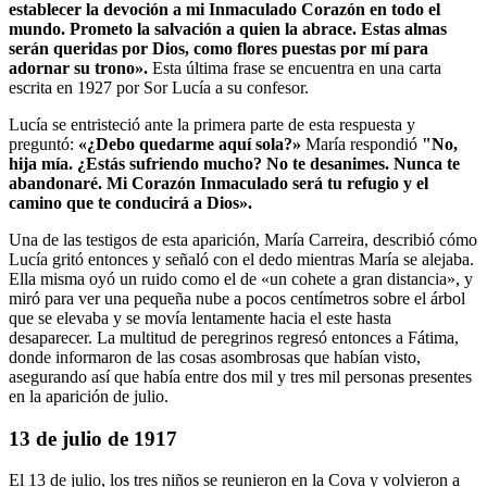
establecer la devoción a mi Inmaculado Corazón en todo el
mundo.
Prometo la salvación a quien la abrace.
Estas almas
serán queridas por Dios, como flores puestas por mí para
adornar su trono».
Esta última frase se encuentra en una carta
escrita en 1927 por Sor Lucía a su confesor.
Lucía se entristeció ante la primera parte de esta respuesta y
preguntó:
«¿Debo quedarme aquí sola?»
María respondió
"No,
hija mía.
¿Estás sufriendo mucho?
No te desanimes.
Nunca te
abandonaré.
Mi Corazón Inmaculado será tu refugio y el
camino que te conducirá a Dios».
Una de las testigos de esta aparición, María Carreira, describió cómo
Lucía gritó entonces y señaló con el dedo mientras María se alejaba.
Ella misma oyó un ruido como el de «un cohete a gran distancia», y
miró para ver una pequeña nube a pocos centímetros sobre el árbol
que se elevaba y se movía lentamente hacia el este hasta
desaparecer. La multitud de peregrinos regresó entonces a Fátima,
donde informaron de las cosas asombrosas que habían visto,
asegurando así que había entre dos mil y tres mil personas presentes
en la aparición de julio.
13 de julio de 1917
El 13 de julio, los tres niños se reunieron en la Cova y volvieron a