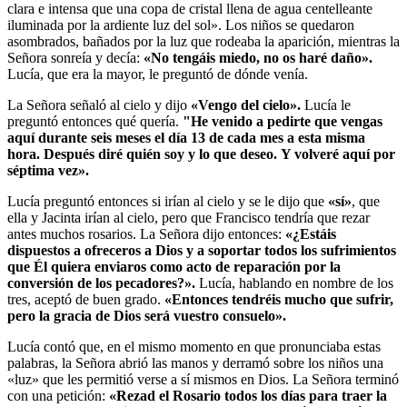
clara e intensa que una copa de cristal llena de agua centelleante
iluminada por la ardiente luz del sol». Los niños se quedaron
asombrados, bañados por la luz que rodeaba la aparición, mientras la
Señora sonreía y decía:
«No tengáis miedo, no os haré daño».
Lucía, que era la mayor, le preguntó de dónde venía.
La Señora señaló al cielo y dijo
«Vengo del cielo».
Lucía le
preguntó entonces qué quería.
"He venido a pedirte que vengas
aquí durante seis meses el día 13 de cada mes a esta misma
hora.
Después diré quién soy y lo que deseo.
Y volveré aquí por
séptima vez».
Lucía preguntó entonces si irían al cielo y se le dijo que
«sí»
, que
ella y Jacinta irían al cielo, pero que Francisco tendría que rezar
antes muchos rosarios. La Señora dijo entonces:
«¿Estáis
dispuestos a ofreceros a Dios y a soportar todos los sufrimientos
que Él quiera enviaros como acto de reparación por la
conversión de los pecadores?».
Lucía, hablando en nombre de los
tres, aceptó de buen grado.
«Entonces tendréis mucho que sufrir,
pero la gracia de Dios será vuestro consuelo».
Lucía contó que, en el mismo momento en que pronunciaba estas
palabras, la Señora abrió las manos y derramó sobre los niños una
«luz» que les permitió verse a sí mismos en Dios. La Señora terminó
con una petición:
«Rezad el Rosario todos los días para traer la