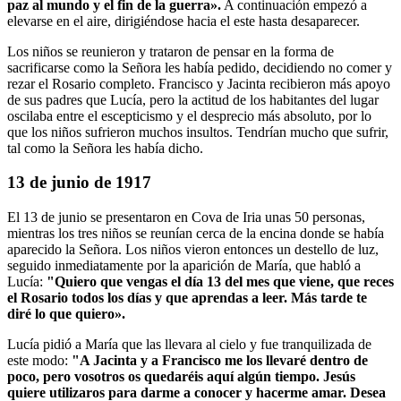
paz al mundo y el fin de la guerra».
A continuación empezó a
elevarse en el aire, dirigiéndose hacia el este hasta desaparecer.
Los niños se reunieron y trataron de pensar en la forma de
sacrificarse como la Señora les había pedido, decidiendo no comer y
rezar el Rosario completo. Francisco y Jacinta recibieron más apoyo
de sus padres que Lucía, pero la actitud de los habitantes del lugar
oscilaba entre el escepticismo y el desprecio más absoluto, por lo
que los niños sufrieron muchos insultos. Tendrían mucho que sufrir,
tal como la Señora les había dicho.
13 de junio de 1917
El 13 de junio se presentaron en Cova de Iria unas 50 personas,
mientras los tres niños se reunían cerca de la encina donde se había
aparecido la Señora. Los niños vieron entonces un destello de luz,
seguido inmediatamente por la aparición de María, que habló a
Lucía:
"Quiero que vengas el día 13 del mes que viene, que reces
el Rosario todos los días y que aprendas a leer.
Más tarde te
diré lo que quiero».
Lucía pidió a María que las llevara al cielo y fue tranquilizada de
este modo:
"A Jacinta y a Francisco me los llevaré dentro de
poco, pero vosotros os quedaréis aquí algún tiempo.
Jesús
quiere utilizaros para darme a conocer y hacerme amar.
Desea