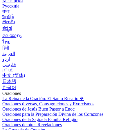
Български
Русский
বাংলা
বதமிழ்
తెలుగు
ಕನ್ನಡ
മലയാളം
ไทย
हिंदी
العربية
اردو
فارسی
עִברִית
中文 (简体)
日本語
한국어
Oraciones
La Reina de la Oración: El Santo Rosario
🌹
Oraciones diversas, Consagraciones y Exorcismos
Oraciones de Jesús Buen Pastor a Enoc
Oraciones para la Preparación Divina de los Corazones
Oraciones de la Sagrada Familia Refugio
Oraciones de otras Revelaciones
La Cruzada de Oración