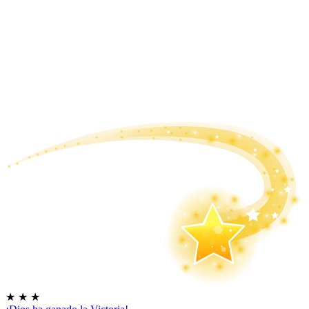
★
★
★