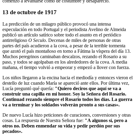
comenzó a levantarse como de costumbre y desapareció.
13 de octubre de 1917
La predicción de un milagro público provocó una intensa
especulación en todo Portugal y el periodista Avelino de Almeida
publicó un artículo satírico sobre todo el asunto en el periódico
antirreligioso
O Seculo
. Decenas de miles de personas de otras
partes del país acudieron a la cova, a pesar de la terrible tormenta
que azotó el país montañoso en torno a Fátima la víspera del día 13.
Muchos peregrinos caminaban descalzos, rezando el Rosario a su
paso, y todos se agolpaban en los alrededores de la cova. A media
mañana, el tiempo volvió a empeorar y empezó a llover con fuerza.
Los niños llegaron a la encina hacia el mediodía y entonces vieron el
destello de luz cuando María se apareció ante ellos. Por última vez,
Lucía preguntó qué quería:
"Quiero deciros que aquí se va a
construir una capilla en mi honor.
Soy la Señora del Rosario.
Continuad rezando siempre el Rosario todos los días.
La guerra
va a terminar y los soldados volverán pronto a sus casas».
De nuevo Lucía hizo peticiones de curaciones, conversiones y otras
cosas. La respuesta de Nuestra Señora fue:
"A algunos sí, pero a
otros no.
Deben enmendar su vida y pedir perdón por sus
pecados».