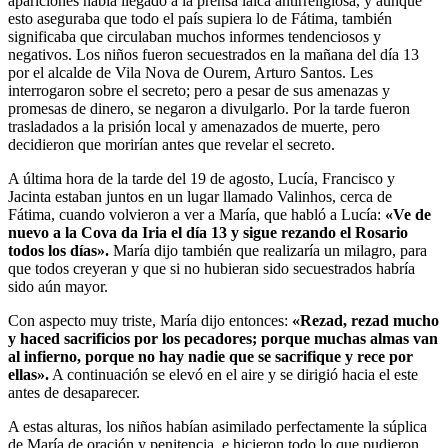
apariciones había llegado a la prensa laica antirreligiosa, y aunque
esto aseguraba que todo el país supiera lo de Fátima, también
significaba que circulaban muchos informes tendenciosos y
negativos. Los niños fueron secuestrados en la mañana del día 13
por el alcalde de Vila Nova de Ourem, Arturo Santos. Les
interrogaron sobre el secreto; pero a pesar de sus amenazas y
promesas de dinero, se negaron a divulgarlo. Por la tarde fueron
trasladados a la prisión local y amenazados de muerte, pero
decidieron que morirían antes que revelar el secreto.
A última hora de la tarde del 19 de agosto, Lucía, Francisco y
Jacinta estaban juntos en un lugar llamado Valinhos, cerca de
Fátima, cuando volvieron a ver a María, que habló a Lucía:
«Ve de
nuevo a la Cova da Iria el día 13 y sigue rezando el Rosario
todos los días».
María dijo también que realizaría un milagro, para
que todos creyeran y que si no hubieran sido secuestrados habría
sido aún mayor.
Con aspecto muy triste, María dijo entonces:
«Rezad, rezad mucho
y haced sacrificios por los pecadores; porque muchas almas van
al infierno, porque no hay nadie que se sacrifique y rece por
ellas».
A continuación se elevó en el aire y se dirigió hacia el este
antes de desaparecer.
A estas alturas, los niños habían asimilado perfectamente la súplica
de María de oración y penitencia, e hicieron todo lo que pudieron