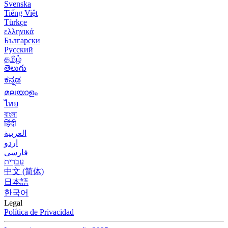
Svenska
Tiếng Việt
Türkçe
ελληνικά
Български
Русский
தமிழ்
తెలుగు
ಕನ್ನಡ
മലയാളം
ไทย
বাংলা
हिंदी
العربية
اردو
فارسی
עִברִית
中文 (简体)
日本語
한국어
Legal
Política de Privacidad