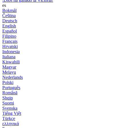
¡Dios ha ganado la Victoria!
es
Bokmål
Čeština
Deutsch
English
Español
Filipino
Français
Hrvatski
Indonesia
Italiana
Kiswahili
Magyar
Melayu
Nederlands
Polski
Português
Română
Shqip
Suomi
Svenska
Tiếng Việt
Türkçe
ελληνικά