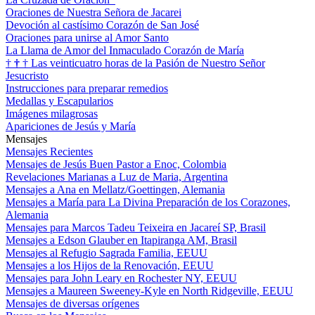
Oraciones de Nuestra Señora de Jacarei
Devoción al castísimo Corazón de San José
Oraciones para unirse al Amor Santo
La Llama de Amor del Inmaculado Corazón de María
†
†
†
Las veinticuatro horas de la Pasión de Nuestro Señor
Jesucristo
Instrucciones para preparar remedios
Medallas y Escapularios
Imágenes milagrosas
Apariciones de Jesús y María
Mensajes
Mensajes Recientes
Mensajes de Jesús Buen Pastor a Enoc, Colombia
Revelaciones Marianas a Luz de Maria, Argentina
Mensajes a Ana en Mellatz/Goettingen, Alemania
Mensajes a María para La Divina Preparación de los Corazones,
Alemania
Mensajes para Marcos Tadeu Teixeira en Jacareí SP, Brasil
Mensajes a Edson Glauber en Itapiranga AM, Brasil
Mensajes al Refugio Sagrada Familia, EEUU
Mensajes a los Hijos de la Renovación, EEUU
Mensajes para John Leary en Rochester NY, EEUU
Mensajes a Maureen Sweeney-Kyle en North Ridgeville, EEUU
Mensajes de diversas orígenes