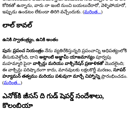
కోరికతో ఉన్నాను, వారు నా ఇంటి నుంచి బయలుదేరారో, వెళ్ళిపోయారో,
ఇప్పుడు ఉండటం లేకుండా తిరిగి వచ్చేందుకు.
(
మరింత...
)
లాల్ కావల్
ఉనికి స్వాతంత్ర్యం, ఉనికి అంతం
పున: ప్రపంచ నియంత్రం
నేను వ్యతిరేకిస్తున్నది ప్రపంచాన్ని ఆధిపత్యంలోకి
తీసుకువెళ్తోంది, దాని
అట్లాంటి అజ్జామీ యాజమాన్యం
పూర్వపు
మహమ్మారి పైనా
వాక్సిన్లు మరియు వాక్సినేషన్ ప్రణాళికతో
మొదలైంది;
ఈ వాక్సిన్లు పరిష్కారంగా కాదు, మానవులకు లక్షలకొద్దీ మరణం,
సూపర్
హ్యూమన్ తత్వము మరియు పశువుగా మార్చే చిహ్నాన్ని
ప్రారంభించడం.
(
మరింత...
)
ఎనోక్‌కి జీసస్ ది గుడ్ షెపర్డ్ సందేశాలు,
కొలంబియా