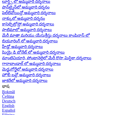
లూర్డ్స్ లో అమ్మవారి దర్శనాలు
పాన్‌ట్మైన్‌లో అమ్మవారి దర్శనం
పెల్‌లేవోయిన్లో అమ్మవారి దర్శనాలు
నాక్కులో అమ్మవారి దర్శనం
కాసెల్పెట్రోస్లో అమ్మవారి దర్శనాలు
ఫాటిమాలో అమ్మవారి దర్శనాలు
మేరీ మాతా మరియు యేసుక్రీస్తు దర్శనాలు కాంపినాస్ లో
బియూరింగ్ లో అమ్మవారి దర్శనాలు
హీడ్లో అమ్మవారి దర్శనాలు
ఘియై డి బోనేట్ లో అమ్మవారి దర్శనాలు
మాంటిచియారి, ఫోంటానెల్లెలో మేరీ రొసా మిస్టికా దర్శనాలు
గారాబాండాల్ లో అమ్మవారి దర్శనాలు
మెడ్జుగోర్జేలో అమ్మవారి దర్శనాలు
హొలీ లవ్లో అమ్మవారి దర్శనాలు
జాకరేలో అమ్మవారి దర్శనాలు
భాష
Bokmål
Čeština
Deutsch
English
Español
Filipino