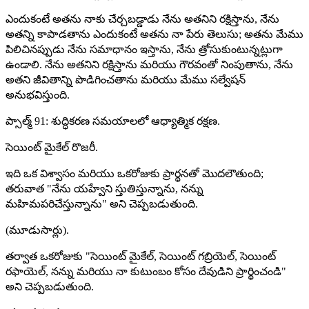
ఎందుకంటే అతను నాకు చేర్చబడ్డాడు నేను అతనిని రక్షిస్తాను, నేను
అతన్ని కాపాడతాను ఎందుకంటే అతను నా పేరు తెలుసు; అతను మేము
పిలిచినప్పుడు నేను సమాధానం ఇస్తాను, నేను త్రోసుకుంటున్నట్లుగా
ఉండాలి. నేను అతనిని రక్షిస్తాను మరియు గౌరవంతో నింపుతాను, నేను
అతని జీవితాన్ని పొడిగించతాను మరియు మేము సల్వేషన్
అనుభవిస్తుంది.
ప్సాల్మ్ 91: శుద్ధికరణ సమయాలలో ఆధ్యాత్మిక రక్షణ.
సెయింట్ మైకేల్ రొజరీ.
ఇది ఒక విశ్వాసం మరియు ఒకరోజుకు ప్రార్థనతో మొదలౌతుంది;
తరువాత "నేను యహ్వేని స్తుతిస్తున్నాను, నన్ను
మహిమపరిచేస్తున్నాను" అని చెప్పబడుతుంది.
(మూడుసార్లు).
తర్వాత ఒకరోజుకు "సెయింట్ మైకేల్, సెయింట్ గబ్రియెల్, సెయింట్
రఫాయెల్, నన్ను మరియు నా కుటుంబం కోసం దేవుడిని ప్రార్థించండి"
అని చెప్పబడుతుంది.