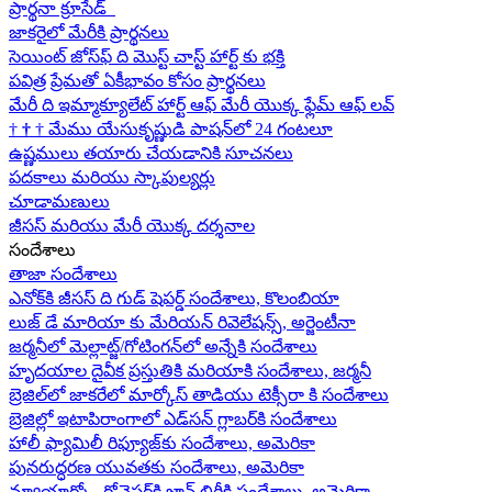
ప్రార్థనా క్రూసేడ్
జాకరైలో మేరీకి ప్రార్థనలు
సెయింట్ జోస్‌ఫ్ ది మొస్ట్ చాస్ట్ హార్ట్ కు భక్తి
పవిత్ర ప్రేమతో ఏకీభావం కోసం ప్రార్థనలు
మేరీ ది ఇమ్మాక్యూలేట్ హార్ట్ ఆఫ్ మేరీ యొక్క ఫ్లేమ్ ఆఫ్ లవ్
†
†
†
మేము యేసుకృష్ణుడి పాషన్‌లో 24 గంటలూ
ఉష్ణములు తయారు చేయడానికి సూచనలు
పదకాలు మరియు స్కాపుల్యర్లు
చూడామణులు
జీసస్ మరియు మేరీ యొక్క దర్శనాల
సందేశాలు
తాజా సందేశాలు
ఎనోక్‌కి జీసస్ ది గుడ్ షెపర్డ్ సందేశాలు, కొలంబియా
లుజ్ డే మారియా కు మేరియన్ రివెలేషన్స్, అర్జెంటీనా
జర్మనీలో మెల్లాట్జ్/గోటింగన్‌లో అన్నేకి సందేశాలు
హృదయాల దైవీక ప్రస్తుతికి మరియాకి సందేశాలు, జర్మనీ
బ్రెజిల్‌లో జాకరేలో మార్కోస్ తాడియు టెక్సీరా కి సందేశాలు
బ్రెజిల్లో ఇటాపిరాంగాలో ఎడ్‌సన్ గ్లాబర్‌కి సందేశాలు
హాలీ ఫ్యామిలీ రిఫ్యూజ్‌కు సందేశాలు, అమెరికా
పునరుద్ధరణ యువతకు సందేశాలు, అమెరికా
న్యూయార్క్లో రోచెస్టర్‌కి జాన్ లిరీకి సందేశాలు, అమెరికా