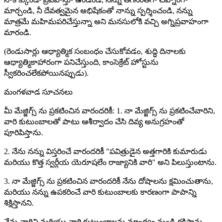
మార్చండి, నీ దేవత్వమైన అభిషేకంతో నాన్ను స్పర్శించండి, నన్ను
మాత్రమే మహిమపరిచేస్తున్నా అని మనసులోకి వచ్చి అగ్నిప్రవాహంగా
మారండి.
(రెండుసార్లు ఆధ్యాత్మిక సంబంధం చేసుకోవడం, శుద్ధి దినాలకు
ఆధ్యాత్మికాహారంగా పనిచేస్తుంది, కాంసెక్రేట్ హోస్టును
స్వీకరించలేకపోయినప్పుడు).
మంగళవాడ సూచనలు
మీ మేజ్జిగ్స్ ను ప్రకటించిన వారందరికీ: 1. నా మేజ్జిగ్స్ ను ప్రకటించేవారిని,
వారి కుటుంబాలతో పాటు ఆశీర్వాదం చేసి దివ్య అనుగ్రహంతో
పూరిపిస్తాను.
2. నేను నన్ను విస్తరించే వారందరికీ "పవిత్రుడైన అత్తగారికి కుమారుడు
మరియు కొత్త స్వర్గీయ యెరూషలేం రాజ్యానికి వారి" అని పిలుస్తుంటాను.
3. నా మేజ్జిగ్స్ ను ప్రకటించిన వారందరికీ నేను దోషాలను క్షమించుతాను,
మరియు నన్ను ఉపకరించే వారి కుటుంబాలకు కారణంగా పాపాన్ని
శిక్షిస్తానని.
నేను వారిని మరియు వారి కుటుంబాలను మాంద్యం నుండి రక్షిస్తాను.