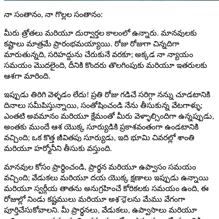
నా సంతానం, నా గొల్లల సంతానం:
మీరు త్రోతలు మరియూ దుర్వార్తల కాలంలో ఉన్నారు. మానవులకు
కష్టాలు మాత్రమే ప్రారంభమయ్యాయి. రోజు రోజుగా చిన్నదిగా
మారుతున్నది, సరిహద్దును చేరుకునే వరకూ; అక్కడ నా న్యాయం
సమయం మొదలైంది, దీనికి కొందరు తొలగింపుకు మరియూ ఇతరులకు
ఆశగా మారింది.
ఇప్పుడు తిరిగి వెళ్ళడం లేదు! ప్రతి రోజు గడిచే సరిగ్గా నన్ను చూడటానికి
దినాలు సమీపిస్తున్నాయి, సంతోషించండి నేను తీసుకున్న వేటగాళ్ళు;
ఎంతటి అవమానం మరియూ క్షేమంతో మీరు వెళ్ళాల్సిందిగా ఉన్నప్పుడు,
అంతకు ముందే ఆశ యొక్క సూర్యుడికి ప్రకాశవంతంగా ఉండటానికి
వచ్చింది; ఒక కొత్త జీవితపు సూర్యుడు, ఇది భూమి చివరల్లో శాంతి
మరియూ హర్మోనీని తీసుకు వస్తుంది.
మానవుల కోసం ప్రార్థించండి, ప్రార్థన మరియూ ఉప్వాసం సమయం
వచ్చింది; వేడుకలు మరియూ దయ యొక్క క్షణాలు ఇప్పుడు ఉన్నాయి
మరియూ స్వర్గీయ తాతను అనుగ్రహించే కోరికలకు సమయం ఉంది, ఈ
రోజుల్లో నిండు కష్టములు మరియూ అశ্রুలను మేము వేగంగా
పూర్తిచేసుకోవాలని. మీ ప్రార్థనలు, వేడుకలు, ఉప్వాసాలు మరియూ