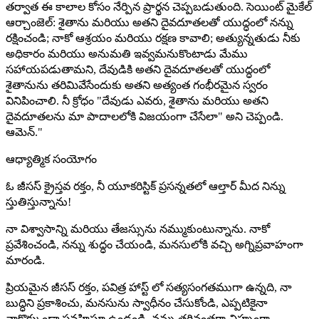
తర్వాత ఈ కాలాల కోసం నేర్పిన ప్రార్థన చెప్పబడుతుంది. సెయింట్ మైకేల్
ఆర్చాంజెల్: శైతాను మరియు అతని దైవదూతలతో యుద్ధంలో నన్ను
రక్షించండి; నాకో ఆశ్రయం మరియు రక్షణ కావాలి; అత్యున్నతుడు నీకు
అధికారం మరియు అనుమతి ఇవ్వమనుకొంటాడు మేము
సహాయపడుతామని, దేవుడికి అతని దైవదూతలతో యుద్ధంలో
శైతానును తరిమివేసేందుకు అతని అత్యంత గంభీరమైన స్వరం
వినిపించాలి. నీ క్రోధం "దేవుడు ఎవరు, శైతాను మరియు అతని
దైవదూతలను మా పాదాలలోకి విజయంగా చేసేలా" అని చెప్పండి.
ఆమెన్."
ఆధ్యాత్మిక సంయోగం
ఓ జీసస్ క్రైస్తవ రక్తం, నీ యూకరిస్టిక్ ప్రసన్నతలో ఆల్తార్ మీద నిన్ను
స్తుతిస్తున్నాను!
నా విశ్వాసాన్ని మరియు తేజస్సును నమ్ముకుంటున్నాను. నాకో
ప్రవేశించండి, నన్ను శుద్ధం చేయండి, మనసులోకి వచ్చి అగ్నిప్రవాహంగా
మారండి.
ప్రియమైన జీసస్ రక్తం, పవిత్ర హాస్ట్ లో సత్యసంగతముగా ఉన్నది, నా
బుద్ధిని ప్రకాశించు, మనసును స్వాధీనం చేసుకోండి, ఎప్పటికైనా
నాకొక్కుండా ప్రవహిస్తూ ఉండండి, నన్ను తగినంతగా చిహ్నంగా