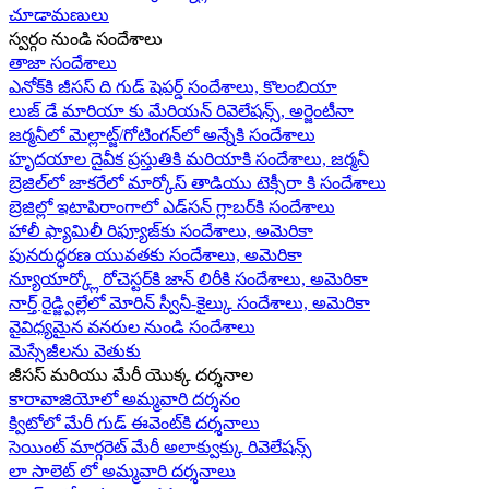
చూడామణులు
స్వర్గం నుండి సందేశాలు
తాజా సందేశాలు
ఎనోక్‌కి జీసస్ ది గుడ్ షెపర్డ్ సందేశాలు, కొలంబియా
లుజ్ డే మారియా కు మేరియన్ రివెలేషన్స్, అర్జెంటీనా
జర్మనీలో మెల్లాట్జ్/గోటింగన్‌లో అన్నేకి సందేశాలు
హృదయాల దైవీక ప్రస్తుతికి మరియాకి సందేశాలు, జర్మనీ
బ్రెజిల్‌లో జాకరేలో మార్కోస్ తాడియు టెక్సీరా కి సందేశాలు
బ్రెజిల్లో ఇటాపిరాంగాలో ఎడ్‌సన్ గ్లాబర్‌కి సందేశాలు
హాలీ ఫ్యామిలీ రిఫ్యూజ్‌కు సందేశాలు, అమెరికా
పునరుద్ధరణ యువతకు సందేశాలు, అమెరికా
న్యూయార్క్లో రోచెస్టర్‌కి జాన్ లిరీకి సందేశాలు, అమెరికా
నార్త్ రైడ్జ్విల్లేలో మోరిన్ స్వీనీ-కైల్కు సందేశాలు, అమెరికా
వైవిధ్యమైన వనరుల నుండి సందేశాలు
మెస్సేజీలను వెతుకు
జీసస్ మరియు మేరీ యొక్క దర్శనాల
కారావాజియోలో అమ్మవారి దర్శనం
క్విటోలో మేరీ గుడ్ ఈవెంట్‌కి దర్శనాలు
సెయింట్ మార్గరెట్ మేరీ అలాక్వుక్కు రివెలేషన్స్
లా సాలెట్ లో అమ్మవారి దర్శనాలు