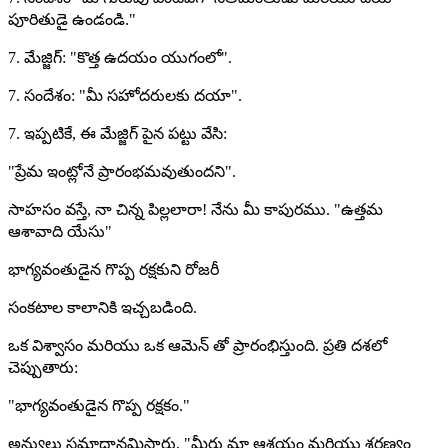
పూరితుడై ఉండండి."
7. మేజ్జిగ్: "కొత్త ఉదయం యుగంలో".
7. సందేశం: "మీ సహోదరులకు దయా".
7. ఇప్పటికే, ఈ మేజ్జిగ్ పైన పట్టు వేసి:
"ప్రేమ ఇంట్లోనే ప్రారంభమవుతుందని".
సాహసం వస్తే, నా చిన్న పిల్లలారా! నేను మీ కాపురము. "ఉత్తమ
ఆశావాది యేసు"
భాగ్యవంతుడైన గొప్ప రక్షకుని రోజరీ
సంకటాల కాలానికి ఇచ్చబడింది.
ఒక విశ్వాసం మరియు ఒక ఆమెన్ తో ప్రారంభిస్తుంది. ప్రతి దశలో
చెప్పుతారు:
"భాగ్యవంతుడైన గొప్ప రక్షకం."
అన్యులు సమాధానమిస్తారు, "మీరు మా ఆశ్రయం మరియు శరణ్యం