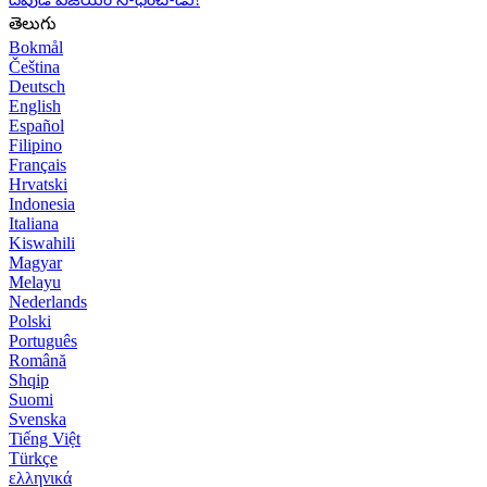
తెలుగు
Bokmål
Čeština
Deutsch
English
Español
Filipino
Français
Hrvatski
Indonesia
Italiana
Kiswahili
Magyar
Melayu
Nederlands
Polski
Português
Română
Shqip
Suomi
Svenska
Tiếng Việt
Türkçe
ελληνικά