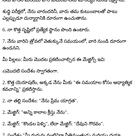
శుద్ధి పరీక్షలో, నేను వారందరినీ, వారు తమ కుటుంబాలతో పాటు
ఎల్లప్పుడూ దుర్మార్గానికి దూరంగా ఉంచుతాను.
6. నా కొత్త సృష్టిలో ప్రత్యేక స్థానం పొంది ఉంటారు.
7. నేను వారిని త్రోవలో వెతుక్కునే సమయంలో, వారి నుండి దూరంగా
ఉండనని.
మీ పిల్లలు: మీరు మొదట ప్రకటించాల్సిన ఈ మేజ్జిగ్స్ ఇవి:
a)మొదటి సందేశం స్వాగతంగా.
2. కొత్త యెరూషలేం, అక్కడ నేను మీకు "ఈ సమయాల కోసం ఆధ్యాత్మిక
కవచాన్ని" ప్రకటిస్తాను.
2. నా తల్లి సందేశం: "నేను ప్రేమ యాగ్రత".
2. మేజ్జిగ్: "అన్ని కాలాల క్రీస్తు నేను".
2. మేజ్జిగ్: "కొండల పెళ్ళి", లేదా మేజ్జిగ్: "దేవుని గౌరవం".
7. సందేశం "మీ గురువు వంటివిగా నీతిమంతుడు మరియు దయా