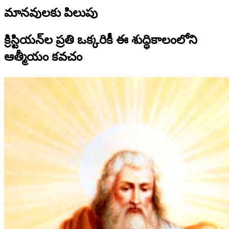
మానవులకు పిలుపు
క్రిస్టియన్‌ల ప్రతి ఒక్కరికీ ఈ శుద్ధికాలంలోని
ఆత్మీయం కవచం