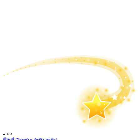
★
★
★
దేవుడే విజయం సాధించాడు!