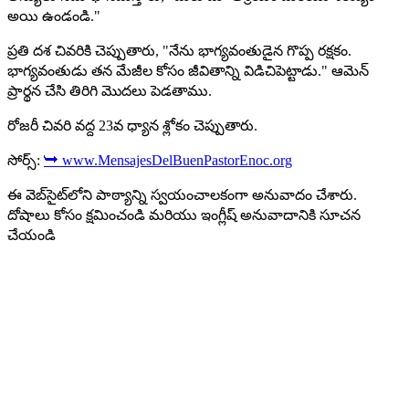
అయి ఉండండి."
ప్రతి దశ చివరికి చెప్పుతారు, "నేను భాగ్యవంతుడైన గొప్ప రక్షకం.
భాగ్యవంతుడు తన మేజీల కోసం జీవితాన్ని విడిచిపెట్టాడు." ఆమెన్
ప్రార్థన చేసి తిరిగి మొదలు పెడతాము.
రోజరీ చివరి వద్ద 23వ ధ్యాన శ్లోకం చెప్పుతారు.
సోర్స్:
➥ www.MensajesDelBuenPastorEnoc.org
ఈ వెబ్‌సైట్‌లోని పాఠ్యాన్ని స్వయంచాలకంగా అనువాదం చేశారు.
దోషాలు కోసం క్షమించండి మరియు ఇంగ్లీష్ అనువాదానికి సూచన
చేయండి