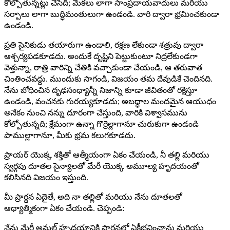
కోల్పోతున్నట్లు చేసేది; మేకలు లాగా సాంప్రదాయవాదులు మరియు
సర్పాలు లాగా బుద్ధిమంతులుగా ఉండండి. వారి ద్వారా భ్రమించకుండా
ఉండండి.
ప్రతి సైనికుడు తయారుగా ఉండాలి, రక్షణ లేకుండా శత్రువు ద్వారా
ఆశ్చర్యపడకూడదు. అందుకే దృష్టిని పెట్టుకుంటూ నిద్రలేకుండగా
వెళ్తున్నా, రాత్రి వారిన్ని చేతికి వచ్చాకుండా చేయండి, ఆ తరువాత
చింతించవద్దు. ముందుకు సాగండి, విజయం తమ దేవుడికే చెందినది.
నేను బోధించిన దృఢసంధ్యాన్నీ నిజాన్ని కూడా జీవితంతో రక్షిస్తూ
ఉండండి, వంచనకు గురయ్యకూడదు; అబద్ధాల మందమైన ఆయుధం
అనేకం నుంచి నన్ను దూరంగా చేస్తుంది, వారికి విశ్వాసమును
కోల్పోతున్నది; క్షేమంగా ఉన్నా గొర్రెల్లాగానూ చురుకుగా ఉండండి
పాముల్లాగానూ, మీకు భ్రమ కలుగకూడదు.
ప్రాయర్ యొక్క శక్తితో ఆత్మీయంగా ఏకం చేయండి, నీ తల్లి మరియు
స్వర్గపు దూతల సైన్యాలతో మేరీ యొక్క అమూల్య హృదయంతో
కలిసినది విజయం ఇస్తుంది.
మీ ప్రార్థన ఏదైతే, అది నా తల్లితో మరియు నేను దూతలతో
ఆధ్యాత్మికంగా ఏకం చేయండి. చెప్పండి:
నేను మేరీ అమల్ హృదయానికి ప్రార్థనలో ఏకీభవించాను మరియు