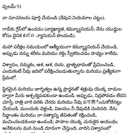
ప్సలమ్ 91
నా సూచనలను పూర్తి చేయండి (దేవుని నియమాల చట్టం).
గాడ్‌కు గ్రేస్‌లో ఉండడం (వ్యాఖ్యాత, కమ్మ్యూనియన్; నేను యుద్ధుల
కోసం దైనిక కമ്മ్యూనియన్ పొందండి).
మహా పరీక్షల సమయంలో ఆత్మీయంగా కమ్మ్యూనియన్ చేయండి,
అప్పుడు నన్ను శరీరం మరియు రక్తం స్వీకరించడం సాధ్యం కాలేదు.
విశ్వాసం, నమ్మకం, ఆశ, ఆశ, దయ, భ్రాతృభావంతో ప్రేమించండి,
ఎందుకంటే నీవు ఇదిలో పరీక్షించబడుతున్నాను మరియు ప్రత్యేకంగా
ప్రేమలో.
స్థిరమైన మరియు జాగృత్వం ఉన్న ప్రార్థనతో శత్రువు యొక్క దాడుల
ద్వారా మీరు ఆశ్చర్యపడకుండా ఉండండి. అప్పుడు, నిద్రపోవడం లేదని
చూస్తే, రాత్రి వారి వరకు చేరదు మరియు నీవు పछ喪ించుకోలేనట్లు
చేయండి. ముందుకు వెళ్లండి, విజయం నీ దేవుడికి చెందినది. నేను
సిద్ధాంతం మరియు నా సత్యాన్ని జీవితంతో రక్షించండి,
వంచించబడకుండా ఉండండి; పాపాల యొక్క చురుకైన ఆయుధం
అనేకులను మన నుండి దూరంగా చేస్తుంది, వారిని విశ్వాసంలో