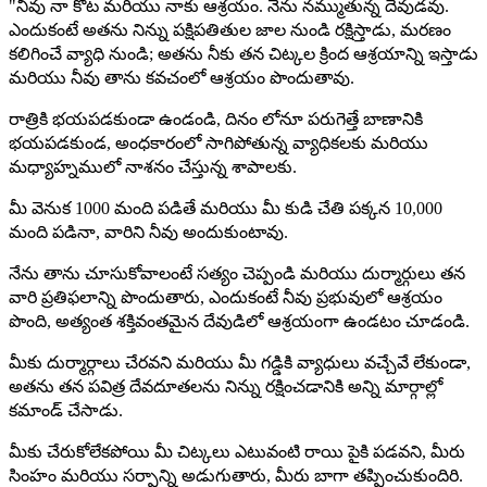
"నీవు నా కోట మరియు నాకు ఆశ్రయం. నేను నమ్ముతున్న దేవుడవు.
ఎందుకంటే అతను నిన్ను పక్షిపతితుల జాల నుండి రక్షిస్తాడు, మరణం
కలిగించే వ్యాధి నుండి; అతను నీకు తన చిట్కల క్రింద ఆశ్రయాన్ని ఇస్తాడు
మరియు నీవు తాను కవచంలో ఆశ్రయం పొందుతావు.
రాత్రికి భయపడకుండా ఉండండి, దినం లోనూ పరుగెత్తే బాణానికి
భయపడకుండ, అంధకారంలో సాగిపోతున్న వ్యాధికలకు మరియు
మధ్యాహ్నములో నాశనం చేస్తున్న శాపాలకు.
మీ వెనుక 1000 మంది పడితే మరియు మీ కుడి చేతి పక్కన 10,000
మంది పడినా, వారిని నీవు అందుకుంటావు.
నేను తాను చూసుకోవాలంటే సత్యం చెప్పండి మరియు దుర్మార్గులు తన
వారి ప్రతిఫలాన్ని పొందుతారు, ఎందుకంటే నీవు ప్రభువులో ఆశ్రయం
పొంది, అత్యంత శక్తివంతమైన దేవుడిలో ఆశ్రయంగా ఉండటం చూడండి.
మీకు దుర్మార్గాలు చేరవని మరియు మీ గడ్డికి వ్యాధులు వచ్చేవే లేకుండా,
అతను తన పవిత్ర దేవదూతలను నిన్ను రక్షించడానికి అన్ని మార్గాల్లో
కమాండ్ చేసాడు.
మీకు చేరుకోలేకపోయి మీ చిట్కలు ఎటువంటి రాయి పైకి పడవని, మీరు
సింహం మరియు సర్పాన్ని అడుగుతారు, మీరు బాగా తప్పించుకుందిరి.