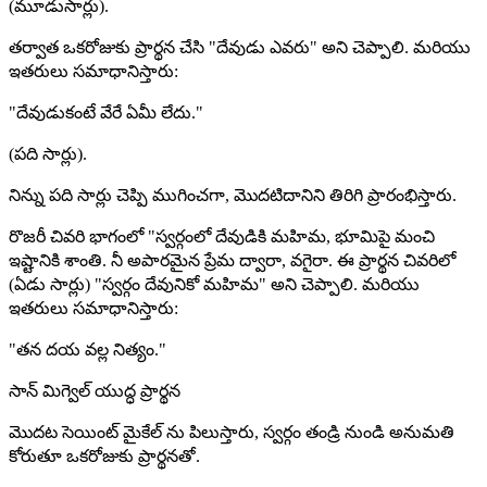
(మూడుసార్లు).
తర్వాత ఒకరోజుకు ప్రార్థన చేసి "దేవుడు ఎవరు" అని చెప్పాలి. మరియు
ఇతరులు సమాధానిస్తారు:
"దేవుడుకంటే వేరే ఏమీ లేదు."
(పది సార్లు).
నిన్ను పది సార్లు చెప్పి ముగించగా, మొదటిదానిని తిరిగి ప్రారంభిస్తారు.
రొజరీ చివరి భాగంలో "స్వర్గంలో దేవుడికి మహిమ, భూమిపై మంచి
ఇష్టానికి శాంతి. నీ అపారమైన ప్రేమ ద్వారా, వగైరా. ఈ ప్రార్థన చివరిలో
(ఏడు సార్లు) "స్వర్గం దేవునికో మహిమ" అని చెప్పాలి. మరియు
ఇతరులు సమాధానిస్తారు:
"తన దయ వల్ల నిత్యం."
సాన్ మిగ్వెల్ యుద్ధ ప్రార్థన
మొదట సెయింట్ మైకేల్ ను పిలుస్తారు, స్వర్గం తండ్రి నుండి అనుమతి
కోరుతూ ఒకరోజుకు ప్రార్థనతో.