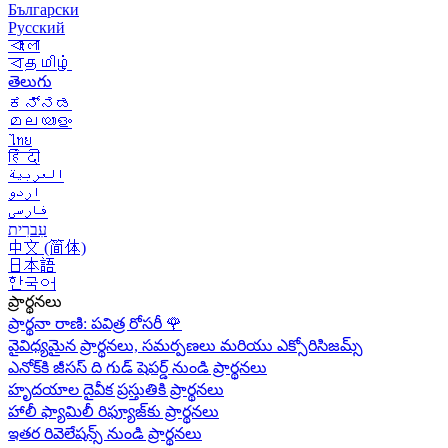
Български
Русский
বাংলা
বதமிழ்
తెలుగు
ಕನ್ನಡ
മലയാളം
ไทย
हिंदी
العربية
اردو
فارسی
עִברִית
中文 (简体)
日本語
한국어
ప్రార్థనలు
ప్రార్థనా రాణి: పవిత్ర రోసరీ
🌹
వైవిధ్యమైన ప్రార్థనలు, సమర్పణలు మరియు ఎక్సోరిసిజమ్స్
ఎనోక్‌కి జీసస్ ది గుడ్ షెపర్డ్ నుండి ప్రార్థనలు
హృదయాల దైవీక ప్రస్తుతికి ప్రార్థనలు
హాలీ ఫ్యామిలీ రిఫ్యూజ్‌కు ప్రార్థనలు
ఇతర రివెలేషన్స్ నుండి ప్రార్థనలు