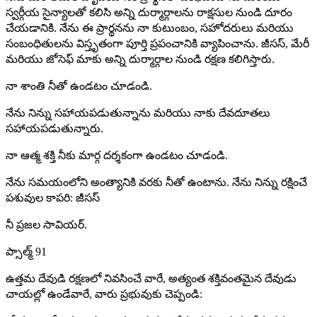
స్వర్గీయ సైన్యాలతో కలిసి అన్ని దుర్మార్గాలను రాక్షసుల నుండి దూరం
చేయడానికి. నేను ఈ ప్రార్థనను నా కుటుంబం, సహోదరులు మరియు
సంబంధితులను విస్తృతంగా పూర్తి ప్రపంచానికి వ్యాపించాను. జీసస్, మేరీ
మరియు జోసెఫ్ మాకు అన్ని దుర్మార్గాల నుండి రక్షణ కలిగిస్తారు.
నా శాంతి నీతో ఉండటం చూడండి.
నేను నిన్ను సహాయపడుతున్నాను మరియు నాకు దేవదూతలు
సహాయపడుతున్నారు.
నా ఆత్మ శక్తి నీకు మార్గ దర్శకంగా ఉండటం చూడండి.
నేను సమయంలోని అంత్యానికి వరకు నీతో ఉంటాను. నేను నిన్ను రక్షించే
పశువుల కాపరి: జీసస్
నీ ప్రజల సావియర్.
ప్సాల్మ్ 91
ఉత్తమ దేవుడి రక్షణలో నివసించే వారే, అత్యంత శక్తివంతమైన దేవుడు
చాయల్లో ఉండేవారే, వారు ప్రభువుకు చెప్పండి: