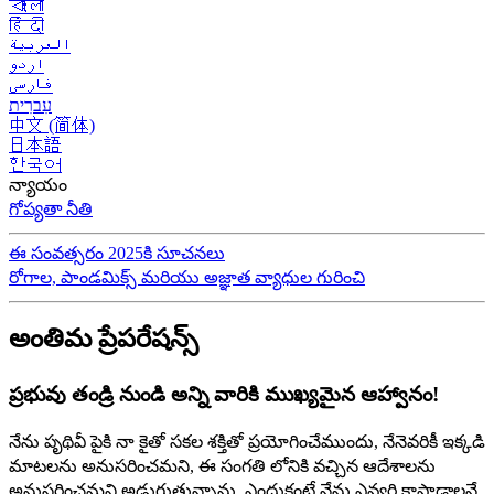
বাংলা
हिंदी
العربية
اردو
فارسی
עִברִית
中文 (简体)
日本語
한국어
న్యాయం
గోప్యతా నీతి
ఈ సంవత్సరం 2025కి సూచనలు
రోగాల, పాండమిక్స్ మరియు అజ్ఞాత వ్యాధుల గురించి
అంతిమ ప్రేపరేషన్స్
ప్రభువు తండ్రి నుండి అన్ని వారికి ముఖ్యమైన ఆహ్వానం!
నేను పృథివీ పైకి నా కైతో సకల శక్తితో ప్రయోగించేముందు, నేనెవరికీ ఇక్కడి
మాటలను అనుసరించమని, ఈ సంగతి లోనికి వచ్చిన ఆదేశాలను
అనుసరించమని అడుగుతున్నాను. ఎందుకంటే నేను ఎవ్వరి కాపాడాలనే