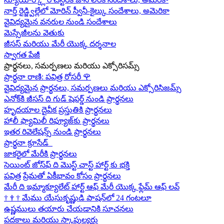
నార్త్ రైడ్జ్విల్లేలో మోరిన్ స్వీనీ-కైల్కు సందేశాలు, అమెరికా
వైవిధ్యమైన వనరుల నుండి సందేశాలు
మెస్సేజీలను వెతుకు
జీసస్ మరియు మేరీ యొక్క దర్శనాల
స్వాగత పేజీ
ప్రార్థనలు, సమర్పణలు మరియు ఎక్సోరిసమ్స్
ప్రార్థనా రాణి: పవిత్ర రోసరీ
🌹
వైవిధ్యమైన ప్రార్థనలు, సమర్పణలు మరియు ఎక్సోరిసిజమ్స్
ఎనోక్‌కి జీసస్ ది గుడ్ షెపర్డ్ నుండి ప్రార్థనలు
హృదయాల దైవీక ప్రస్తుతికి ప్రార్థనలు
హాలీ ఫ్యామిలీ రిఫ్యూజ్‌కు ప్రార్థనలు
ఇతర రివెలేషన్స్ నుండి ప్రార్థనలు
ప్రార్థనా క్రూసేడ్
జాకరైలో మేరీకి ప్రార్థనలు
సెయింట్ జోస్‌ఫ్ ది మొస్ట్ చాస్ట్ హార్ట్ కు భక్తి
పవిత్ర ప్రేమతో ఏకీభావం కోసం ప్రార్థనలు
మేరీ ది ఇమ్మాక్యూలేట్ హార్ట్ ఆఫ్ మేరీ యొక్క ఫ్లేమ్ ఆఫ్ లవ్
†
†
†
మేము యేసుకృష్ణుడి పాషన్‌లో 24 గంటలూ
ఉష్ణములు తయారు చేయడానికి సూచనలు
పదకాలు మరియు స్కాపుల్యర్లు