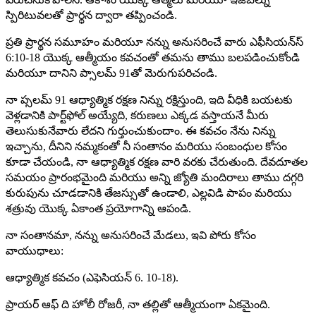
స్పిరిటువలతో ప్రార్థన ద్వారా తప్పించండి.
ప్రతి ప్రార్థన సమూహం మరియూ నన్ను అనుసరించే వారు ఎఫీసియన్‌స్
6:10-18 యొక్క ఆత్మీయం కవచంతో తమను తాము బలపడించుకోండి
మరియూ దానిని ప్సాలమ్ 91తో మెరుగుపరిచండి.
నా ప్సలమ్ 91 ఆధ్యాత్మిక రక్షణ నిన్ను రక్షిస్తుంది, ఇది వీధికి బయటకు
వెళ్లడానికి పార్ట్‌ఫోల్ అయ్యేది, కరుణలు ఎక్కడ వస్తాయనే మీరు
తెలుసుకునేవారు లేదని గుర్తుంచుకుందాం. ఈ కవచం నేను నిన్ను
ఇచ్చాను, దీనిని నమ్మకంతో నీ సంతానం మరియు సంబంధుల కోసం
కూడా చేయండి, నా ఆధ్యాత్మిక రక్షణ వారి వరకు చేరుతుంది. దేవదూతల
సమయం ప్రారంభమైంది మరియు అన్ని జ్యోతి మందిరాలు తాము దగ్గరి
కురుపును చూడడానికి తేజస్సుతో ఉండాలి, ఎల్లవిడి పాపం మరియు
శత్రువు యొక్క ఏకాంత ప్రయోగాన్ని ఆపండి.
నా సంతానమా, నన్ను అనుసరించే మేడలు, ఇవి పోరు కోసం
వాయుధాలు:
ఆధ్యాత్మిక కవచం (ఎఫెసియన్ 6. 10-18).
ప్రాయర్ ఆఫ్ ది హోలీ రోజరీ, నా తల్లితో ఆత్మీయంగా ఏకమైంది.