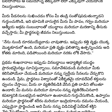
బలిదానాలు ఆ సమయాన్ని తక్కువగా లేదా ఎక్కువుగా చేయడానికి
నిలుస్తుంటాయి.
మీరు పీడనలను సుఖించడం కోసం మీ తండ్రి సంతోషపడుతున్నాడని
గుర్తుంచుకొండి, ఇది భూమికి వాసులైన మీరు మీ పాపం, గర్వం మరియూ
ఆత్మీయ అక్రమ సంబంధాలతో యుద్ధాలు మరియూ మరణాన్ని తీసుకు
వచ్చేస్తారు; మీ ప్రార్థనలపై జీవనం నిలుస్తుంటుంది.
"నేను నుండి దూరమయ్యేవాడు చావుతాడు. ఇప్పుడు కత్తి వృక్షం యొక్క
మొట్టకూరులో ఉంది, మరియూ ప్రతి వృక్షం ఫలితాన్ని ఉత్పన్నించదు అది
కోతకు మారింది, పడిపోయింది మరియూ నరకం లోకి వేసారు."
ప్రథమ శంఖనాదాలు ఇప్పుడు వినబడ్డాయి ఆధ్యాత్మిక యుద్ధం
ప్రారంభమైనట్లు సూచిస్తున్నాయి, సమావేశపడండి మరియూ మీకు
కలిసిపోయేలా చేయండి మరియూ నన్ను స్వర్గీయ సేనలను చేర్చుకొని
ఉండండి. ప్రేమ, ప్రార్థనలు విశ్వాసంతో ఏకీకృతమై యావదేవిల్ శక్తులను
ధ్వంసం చేస్తాయి; మీరు నా వ్యతిరేకుడికి వేసిన ప్రతి దాడిని తోలుతూ
ఉండాలి; మీ మనసు మరియూ మాంసం నన్ను వ్యతిరేకించినవారి
కపట్యానికి సులభమైన ఆహారంగా ఉంటాయని గుర్తుచేసుకొండి, ఉప్వాసం
మరియూ ప్రార్థనలతో శరీరం మరియూ ఇంద్రియాలను దమనం చేయండి,
ఎప్పుడైనా ప్రార్థించండి అది మీను నన్ను విడిచిపెట్టే ఏదేవిల్ శక్తిని
వేరుచేసుకోవాలని. ఆకాశం యొక్క ఆత్మలు మరియూ ఇజెబెల్ను