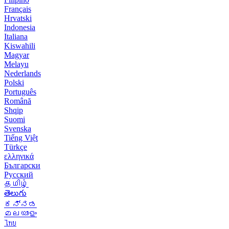
Français
Hrvatski
Indonesia
Italiana
Kiswahili
Magyar
Melayu
Nederlands
Polski
Português
Română
Shqip
Suomi
Svenska
Tiếng Việt
Türkçe
ελληνικά
Български
Русский
தமிழ்
తెలుగు
ಕನ್ನಡ
മലയാളം
ไทย