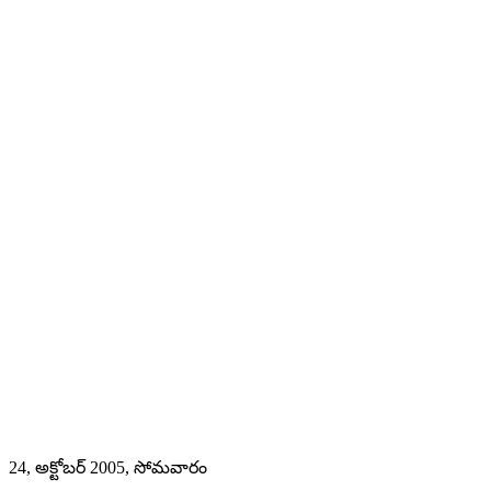
24, అక్టోబర్ 2005, సోమవారం