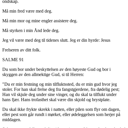
ondskap.
Må min fred være med deg.
Må min mor og mine engler assistere deg.
Må styrken i min Ånd lede deg.
Jeg vil være med deg til tidenes slutt. Jeg er din hyrde: Jesus
Frelseren av ditt folk.
SALME 91
Du som bor under beskyttelsen av den høyeste Gud og bor i
skyggen av den allmektige Gud, si til Herren:
"Du er min festning og min tilfluktssted, du er min gud hvor jeg
stoler. For han skal frelse deg fra fangstgjerdene, fra dødelig pest;
Han vil skjule deg under sine vinger, og du skal ta tilflukt under
hans fjær. Hans trofasthet skal være din skjold og brystplate.
Du skal ikke frykte skrekk i natten, eller pilen som flyr om dagen,
eller pest som går rundt i mørket, eller ødeleggelsen som herjer på
middagen.