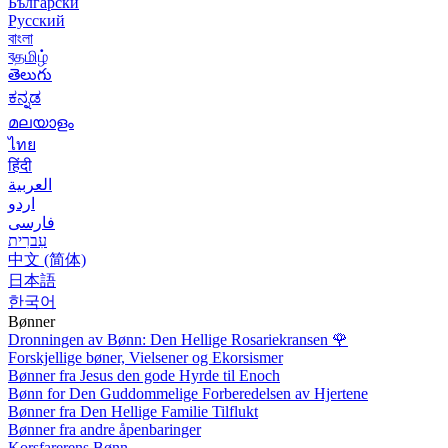
Български
Русский
বাংলা
বதமிழ்
తెలుగు
ಕನ್ನಡ
മലയാളം
ไทย
हिंदी
العربية
اردو
فارسی
עִברִית
中文 (简体)
日本語
한국어
Bønner
Dronningen av Bønn: Den Hellige Rosariekransen
🌹
Forskjellige bøner, Vielsener og Ekorsismer
Bønner fra Jesus den gode Hyrde til Enoch
Bønn for Den Guddommelige Forberedelsen av Hjertene
Bønner fra Den Hellige Familie Tilflukt
Bønner fra andre åpenbaringer
Korsfarerens Bønn