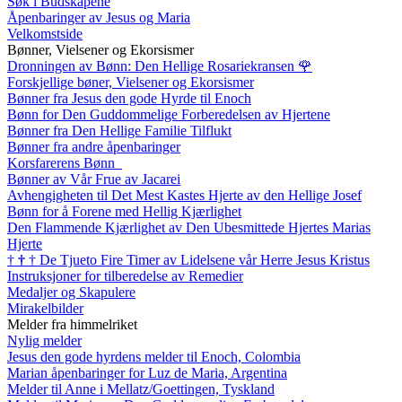
Søk i Budskapene
Åpenbaringer av Jesus og Maria
Velkomstside
Bønner, Vielsener og Ekorsismer
Dronningen av Bønn: Den Hellige Rosariekransen
🌹
Forskjellige bøner, Vielsener og Ekorsismer
Bønner fra Jesus den gode Hyrde til Enoch
Bønn for Den Guddommelige Forberedelsen av Hjertene
Bønner fra Den Hellige Familie Tilflukt
Bønner fra andre åpenbaringer
Korsfarerens Bønn
Bønner av Vår Frue av Jacarei
Avhengigheten til Det Mest Kastes Hjerte av den Hellige Josef
Bønn for å Forene med Hellig Kjærlighet
Den Flammende Kjærlighet av Den Ubesmittede Hjertes Marias
Hjerte
†
†
†
De Tjueto Fire Timer av Lidelsene vår Herre Jesus Kristus
Instruksjoner for tilberedelse av Remedier
Medaljer og Skapulere
Mirakelbilder
Melder fra himmelriket
Nylig melder
Jesus den gode hyrdens melder til Enoch, Colombia
Marian åpenbaringer for Luz de Maria, Argentina
Melder til Anne i Mellatz/Goettingen, Tyskland