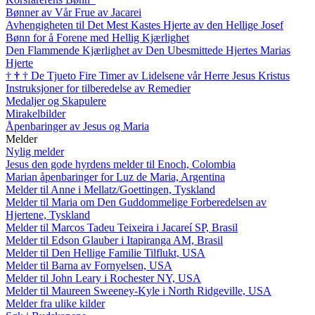
Bønner av Vår Frue av Jacarei
Avhengigheten til Det Mest Kastes Hjerte av den Hellige Josef
Bønn for å Forene med Hellig Kjærlighet
Den Flammende Kjærlighet av Den Ubesmittede Hjertes Marias
Hjerte
†
†
†
De Tjueto Fire Timer av Lidelsene vår Herre Jesus Kristus
Instruksjoner for tilberedelse av Remedier
Medaljer og Skapulere
Mirakelbilder
Åpenbaringer av Jesus og Maria
Melder
Nylig melder
Jesus den gode hyrdens melder til Enoch, Colombia
Marian åpenbaringer for Luz de Maria, Argentina
Melder til Anne i Mellatz/Goettingen, Tyskland
Melder til Maria om Den Guddommelige Forberedelsen av
Hjertene, Tyskland
Melder til Marcos Tadeu Teixeira i Jacareí SP, Brasil
Melder til Edson Glauber i Itapiranga AM, Brasil
Melder til Den Hellige Familie Tilflukt, USA
Melder til Barna av Fornyelsen, USA
Melder til John Leary i Rochester NY, USA
Melder til Maureen Sweeney-Kyle i North Ridgeville, USA
Melder fra ulike kilder