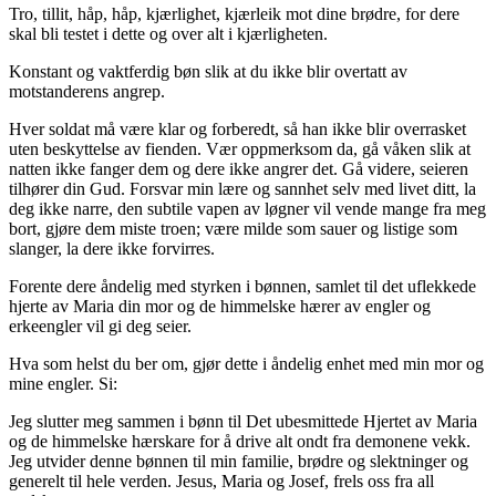
Tro, tillit, håp, håp, kjærlighet, kjærleik mot dine brødre, for dere
skal bli testet i dette og over alt i kjærligheten.
Konstant og vaktferdig bøn slik at du ikke blir overtatt av
motstanderens angrep.
Hver soldat må være klar og forberedt, så han ikke blir overrasket
uten beskyttelse av fienden. Vær oppmerksom da, gå våken slik at
natten ikke fanger dem og dere ikke angrer det. Gå videre, seieren
tilhører din Gud. Forsvar min lære og sannhet selv med livet ditt, la
deg ikke narre, den subtile vapen av løgner vil vende mange fra meg
bort, gjøre dem miste troen; være milde som sauer og listige som
slanger, la dere ikke forvirres.
Forente dere åndelig med styrken i bønnen, samlet til det uflekkede
hjerte av Maria din mor og de himmelske hærer av engler og
erkeengler vil gi deg seier.
Hva som helst du ber om, gjør dette i åndelig enhet med min mor og
mine engler. Si:
Jeg slutter meg sammen i bønn til Det ubesmittede Hjertet av Maria
og de himmelske hærskare for å drive alt ondt fra demonene vekk.
Jeg utvider denne bønnen til min familie, brødre og slektninger og
generelt til hele verden. Jesus, Maria og Josef, frels oss fra all