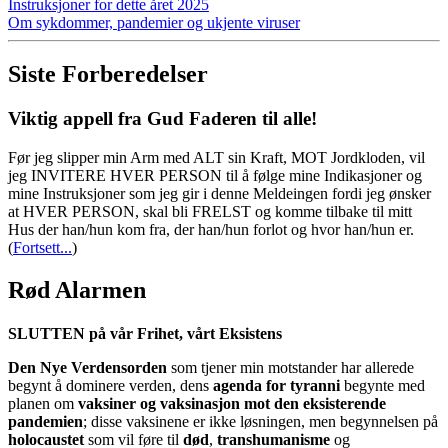
Instruksjoner for dette året 2025
Om sykdommer, pandemier og ukjente viruser
Siste Forberedelser
Viktig appell fra Gud Faderen til alle!
Før jeg slipper min Arm med ALT sin Kraft, MOT Jordkloden, vil
jeg INVITERE HVER PERSON til å følge mine Indikasjoner og
mine Instruksjoner som jeg gir i denne Meldeingen fordi jeg ønsker
at HVER PERSON, skal bli FRELST og komme tilbake til mitt
Hus der han/hun kom fra, der han/hun forlot og hvor han/hun er.
(
Fortsett...
)
Rød Alarmen
SLUTTEN på vår Frihet, vårt Eksistens
Den Nye Verdensorden
som tjener min motstander har allerede
begynt å dominere verden, dens
agenda for tyranni
begynte med
planen om
vaksiner og vaksinasjon mot den eksisterende
pandemien
; disse vaksinene er ikke løsningen, men begynnelsen på
holocaustet
som vil føre til
død
,
transhumanisme
og