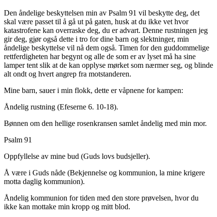
Den åndelige beskyttelsen min av Psalm 91 vil beskytte deg, det
skal være passet til å gå ut på gaten, husk at du ikke vet hvor
katastrofene kan overraske deg, du er advart. Denne rustningen jeg
gir deg, gjør også dette i tro for dine barn og slektninger, min
åndelige beskyttelse vil nå dem også. Timen for den guddommelige
rettferdigheten har begynt og alle de som er av lyset må ha sine
lamper tent slik at de kan opplyse mørket som nærmer seg, og blinde
alt ondt og hvert angrep fra motstanderen.
Mine barn, sauer i min flokk, dette er våpnene for kampen:
Åndelig rustning (Efeserne 6. 10-18).
Bønnen om den hellige rosenkransen samlet åndelig med min mor.
Psalm 91
Oppfyllelse av mine bud (Guds lovs budsjeller).
Å være i Guds nåde (Bekjennelse og kommunion, la mine krigere
motta daglig kommunion).
Åndelig kommunion for tiden med den store prøvelsen, hvor du
ikke kan mottake min kropp og mitt blod.