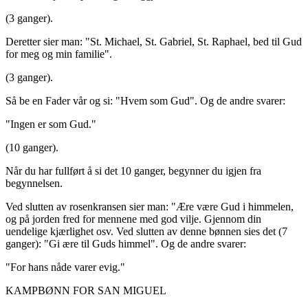
(3 ganger).
Deretter sier man: "St. Michael, St. Gabriel, St. Raphael, bed til Gud
for meg og min familie".
(3 ganger).
Så be en Fader vår og si: "Hvem som Gud". Og de andre svarer:
"Ingen er som Gud."
(10 ganger).
Når du har fullført å si det 10 ganger, begynner du igjen fra
begynnelsen.
Ved slutten av rosenkransen sier man: "Ære være Gud i himmelen,
og på jorden fred for mennene med god vilje. Gjennom din
uendelige kjærlighet osv. Ved slutten av denne bønnen sies det (7
ganger): "Gi ære til Guds himmel". Og de andre svarer:
"For hans nåde varer evig."
KAMPBØNN FOR SAN MIGUEL