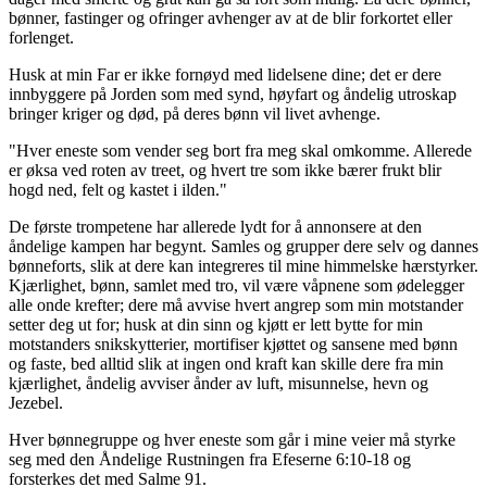
bønner, fastinger og ofringer avhenger av at de blir forkortet eller
forlenget.
Husk at min Far er ikke fornøyd med lidelsene dine; det er dere
innbyggere på Jorden som med synd, høyfart og åndelig utroskap
bringer kriger og død, på deres bønn vil livet avhenge.
"Hver eneste som vender seg bort fra meg skal omkomme. Allerede
er øksa ved roten av treet, og hvert tre som ikke bærer frukt blir
hogd ned, felt og kastet i ilden."
De første trompetene har allerede lydt for å annonsere at den
åndelige kampen har begynt. Samles og grupper dere selv og dannes
bønneforts, slik at dere kan integreres til mine himmelske hærstyrker.
Kjærlighet, bønn, samlet med tro, vil være våpnene som ødelegger
alle onde krefter; dere må avvise hvert angrep som min motstander
setter deg ut for; husk at din sinn og kjøtt er lett bytte for min
motstanders snikskytterier, mortifiser kjøttet og sansene med bønn
og faste, bed alltid slik at ingen ond kraft kan skille dere fra min
kjærlighet, åndelig avviser ånder av luft, misunnelse, hevn og
Jezebel.
Hver bønnegruppe og hver eneste som går i mine veier må styrke
seg med den Åndelige Rustningen fra Efeserne 6:10-18 og
forsterkes det med Salme 91.