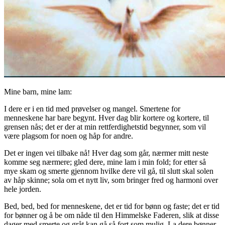
Mine barn, mine lam:
I dere er i en tid med prøvelser og mangel. Smertene for
menneskene har bare begynt. Hver dag blir kortere og kortere, til
grensen nås; det er der at min rettferdighetstid begynner, som vil
være plagsom for noen og håp for andre.
Det er ingen vei tilbake nå! Hver dag som går, nærmer mitt neste
komme seg nærmere; gled dere, mine lam i min fold; for etter så
mye skam og smerte gjennom hvilke dere vil gå, til slutt skal solen
av håp skinne; sola om et nytt liv, som bringer fred og harmoni over
hele jorden.
Bed, bed, bed for menneskene, det er tid for bønn og faste; det er tid
for bønner og å be om nåde til den Himmelske Faderen, slik at disse
dager med smerte og gråt kan gå så fort som mulig. La dere bønner,