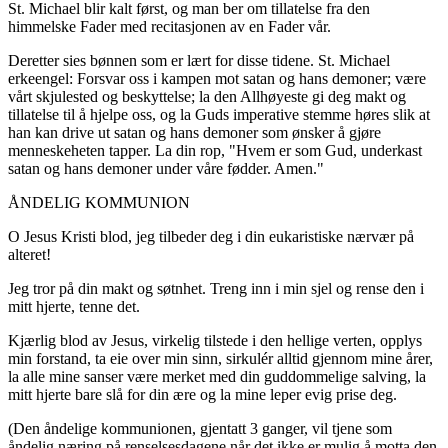
St. Michael blir kalt først, og man ber om tillatelse fra den
himmelske Fader med recitasjonen av en Fader vår.
Deretter sies bønnen som er lært for disse tidene. St. Michael
erkeengel: Forsvar oss i kampen mot satan og hans demoner; være
vårt skjulested og beskyttelse; la den Allhøyeste gi deg makt og
tillatelse til å hjelpe oss, og la Guds imperative stemme høres slik at
han kan drive ut satan og hans demoner som ønsker å gjøre
menneskeheten tapper. La din rop, "Hvem er som Gud, underkast
satan og hans demoner under våre fødder. Amen."
ÅNDELIG KOMMUNION
O Jesus Kristi blod, jeg tilbeder deg i din eukaristiske nærvær på
alteret!
Jeg tror på din makt og søtnhet. Treng inn i min sjel og rense den i
mitt hjerte, tenne det.
Kjærlig blod av Jesus, virkelig tilstede i den hellige verten, opplys
min forstand, ta eie over min sinn, sirkulér alltid gjennom mine årer,
la alle mine sanser være merket med din guddommelige salving, la
mitt hjerte bare slå for din ære og la mine leper evig prise deg.
(Den åndelige kommunionen, gjentatt 3 ganger, vil tjene som
åndelig næring på renselsesdagene når det ikke er mulig å motta den