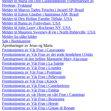
Melder til Maria om Den Guddommelige Forberedelsen av
Hjertene, Tyskland
Melder til Marcos Tadeu Teixeira i Jacareí SP, Brasil
Melder til Edson Glauber i Itapiranga AM, Brasil
Melder til Den Hellige Familie Tilflukt, USA
Melder til Barna av Fornyelsen, USA
Melder til John Leary i Rochester NY, USA
Melder til Maureen Sweeney-Kyle i North Ridgeville, USA
Melder fra ulike kilder
Søk i Budskapene
Åpenbaringer av Jesus og Maria
Fremtoningen av Vår Frue i Caravaggio
Fremtoningene av Vår Frue av det gode hendelsen i Quito
Åpenbaringer til den hellige Margarete Mary Alacoque
Fremtoningene av Vår Frue i La Salette
Fremtoningene av Vår Frue i Lourdes
Fremtoningen av Vår Frue i Pontmain
Fremtoningene av Vår Frue i Pellevoisin
Fremtoningen av Vår Frue i Knock
Fremtoningene av Vår Frue i Castelpetroso
Fremtoningene av Vår Frue i Fatima
Fremtoningene av vår Herre og vårt Frue i Campinas
Fremtoningene av Vår Frue i Beauraing
Fremtoningene av Vår Frue i Heede
Fremtoningene av Vår Frue i Ghiaie di Bonate