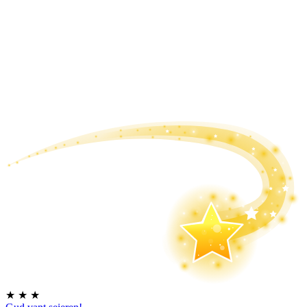
★
★
★