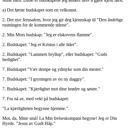
Mine barn: Disse er budskapene jeg ønsker dere å gjøre kjent først:
a) Det første budskapet som en velkomst.
2. Det nye Jerusalem, hvor jeg gir deg kjennskap til "Den åndelige
rustningen for de kommende tidene".
2. Min Mors budskap: "Jeg er elskovens flamme".
2. Budskapet: "Jeg er Kristus i alle tider".
2. Budskapet: "Lammets bryllup", eller budskapet: "Guds
herlighet".
7. Budskapet "Vær dempe og ydmyke som din mester."
7. Budskapet: "I gryningen av en ny daggry".
7. Budskapet: "Kjærlighet mot dine brødre og søstre."
7. Fra nå av, med vekt på budskapet:
"La kjærligheten begynne hjemme.".
Mot, da, Mine små! La Min frelseskompani begyne! Jeg er Din
Hyrde. "Jesus av Godt Håp."