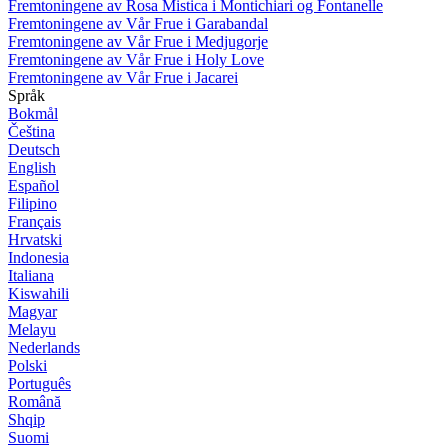
Fremtoningene av Rosa Mistica i Montichiari og Fontanelle
Fremtoningene av Vår Frue i Garabandal
Fremtoningene av Vår Frue i Medjugorje
Fremtoningene av Vår Frue i Holy Love
Fremtoningene av Vår Frue i Jacarei
Språk
Bokmål
Čeština
Deutsch
English
Español
Filipino
Français
Hrvatski
Indonesia
Italiana
Kiswahili
Magyar
Melayu
Nederlands
Polski
Português
Română
Shqip
Suomi