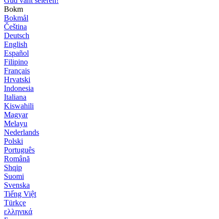
Gud vant seieren!
Bokm
Bokmål
Čeština
Deutsch
English
Español
Filipino
Français
Hrvatski
Indonesia
Italiana
Kiswahili
Magyar
Melayu
Nederlands
Polski
Português
Română
Shqip
Suomi
Svenska
Tiếng Việt
Türkçe
ελληνικά