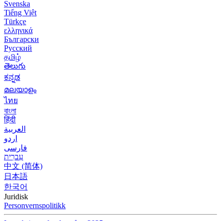
Svenska
Tiếng Việt
Türkçe
ελληνικά
Български
Русский
தமிழ்
తెలుగు
ಕನ್ನಡ
മലയാളം
ไทย
বাংলা
हिंदी
العربية
اردو
فارسی
עִברִית
中文 (简体)
日本語
한국어
Juridisk
Personvernspolitikk