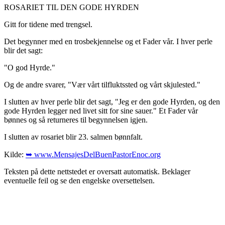
ROSARIET TIL DEN GODE HYRDEN
Gitt for tidene med trengsel.
Det begynner med en trosbekjennelse og et Fader vår. I hver perle
blir det sagt:
"O god Hyrde."
Og de andre svarer, "Vær vårt tilfluktssted og vårt skjulested."
I slutten av hver perle blir det sagt, "Jeg er den gode Hyrden, og den
gode Hyrden legger ned livet sitt for sine sauer." Et Fader vår
bønnes og så returneres til begynnelsen igjen.
I slutten av rosariet blir 23. salmen bønnfalt.
Kilde:
➥ www.MensajesDelBuenPastorEnoc.org
Teksten på dette nettstedet er oversatt automatisk. Beklager
eventuelle feil og se den engelske oversettelsen.