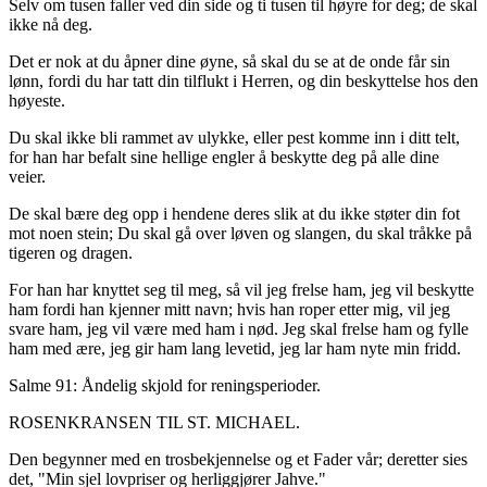
Selv om tusen faller ved din side og ti tusen til høyre for deg; de skal
ikke nå deg.
Det er nok at du åpner dine øyne, så skal du se at de onde får sin
lønn, fordi du har tatt din tilflukt i Herren, og din beskyttelse hos den
høyeste.
Du skal ikke bli rammet av ulykke, eller pest komme inn i ditt telt,
for han har befalt sine hellige engler å beskytte deg på alle dine
veier.
De skal bære deg opp i hendene deres slik at du ikke støter din fot
mot noen stein; Du skal gå over løven og slangen, du skal tråkke på
tigeren og dragen.
For han har knyttet seg til meg, så vil jeg frelse ham, jeg vil beskytte
ham fordi han kjenner mitt navn; hvis han roper etter mig, vil jeg
svare ham, jeg vil være med ham i nød. Jeg skal frelse ham og fylle
ham med ære, jeg gir ham lang levetid, jeg lar ham nyte min fridd.
Salme 91: Åndelig skjold for reningsperioder.
ROSENKRANSEN TIL ST. MICHAEL.
Den begynner med en trosbekjennelse og et Fader vår; deretter sies
det, "Min sjel lovpriser og herliggjører Jahve."