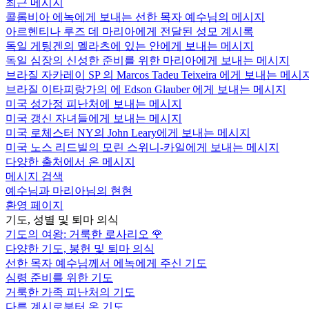
최근 메시지
콜롬비아 에녹에게 보내는 선한 목자 예수님의 메시지
아르헨티나 루즈 데 마리아에게 전달된 성모 계시록
독일 게팅겐의 멜라츠에 있는 안에게 보내는 메시지
독일 심장의 신성한 준비를 위한 마리아에게 보내는 메시지
브라질 자카레이 SP 의 Marcos Tadeu Teixeira 에게 보내는 메시
브라질 이타피랑가의 에 Edson Glauber 에게 보내는 메시지
미국 성가정 피난처에 보내는 메시지
미국 갱신 자녀들에게 보내는 메시지
미국 로체스터 NY의 John Leary에게 보내는 메시지
미국 노스 리드빌의 모린 스위니-카일에게 보내는 메시지
다양한 출처에서 온 메시지
메시지 검색
예수님과 마리아님의 현현
환영 페이지
기도, 성별 및 퇴마 의식
기도의 여왕: 거룩한 로사리오
🌹
다양한 기도, 봉헌 및 퇴마 의식
선한 목자 예수님께서 에녹에게 주신 기도
심령 준비를 위한 기도
거룩한 가족 피난처의 기도
다른 계시로부터 온 기도