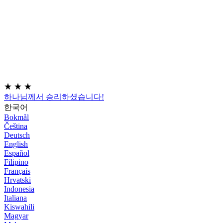
★
★
★
하나님께서 승리하셨습니다!
한국어
Bokmål
Čeština
Deutsch
English
Español
Filipino
Français
Hrvatski
Indonesia
Italiana
Kiswahili
Magyar