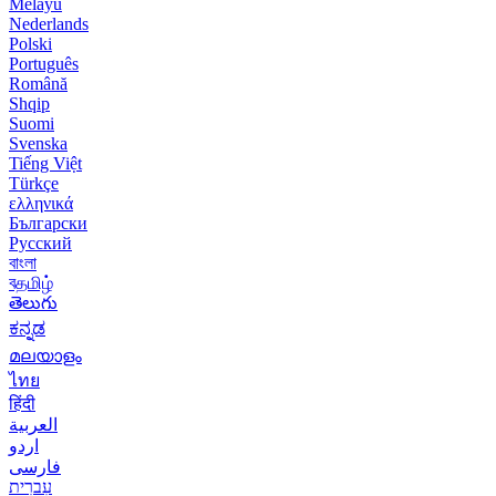
Melayu
Nederlands
Polski
Português
Română
Shqip
Suomi
Svenska
Tiếng Việt
Türkçe
ελληνικά
Български
Русский
বাংলা
বதமிழ்
తెలుగు
ಕನ್ನಡ
മലയാളം
ไทย
हिंदी
العربية
اردو
فارسی
עִברִית