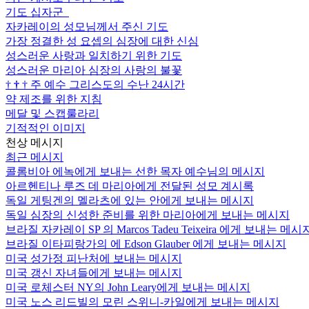
기도 십자군
자카레이의 성모님께서 주신 기도
가장 정결한 성 요셉의 심장에 대한 신심
성스러운 사랑과 일치하기 위한 기도
성스러운 마리아 심장의 사랑의 불꽃
†
†
†
주 예수 그리스도의 수난 24시간
약 제조를 위한 지침
메달 및 스캡룰라리
기적적인 이미지
천상 메시지
최근 메시지
콜롬비아 에녹에게 보내는 선한 목자 예수님의 메시지
아르헨티나 루즈 데 마리아에게 전달된 성모 계시록
독일 게팅겐의 멜라츠에 있는 안에게 보내는 메시지
독일 심장의 신성한 준비를 위한 마리아에게 보내는 메시지
브라질 자카레이 SP 의 Marcos Tadeu Teixeira 에게 보내는 메시
브라질 이타피랑가의 에 Edson Glauber 에게 보내는 메시지
미국 성가정 피난처에 보내는 메시지
미국 갱신 자녀들에게 보내는 메시지
미국 로체스터 NY의 John Leary에게 보내는 메시지
미국 노스 리드빌의 모린 스위니-카일에게 보내는 메시지