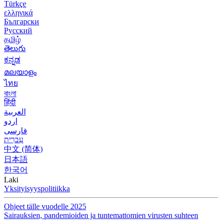
Türkçe
ελληνικά
Български
Русский
தமிழ்
తెలుగు
ಕನ್ನಡ
മലയാളം
ไทย
বাংলা
हिंदी
العربية
اردو
فارسی
עִברִית
中文 (简体)
日本語
한국어
Laki
Yksityisyyspolitiikka
Ohjeet tälle vuodelle 2025
Sairauksien, pandemioiden ja tuntemattomien virusten suhteen