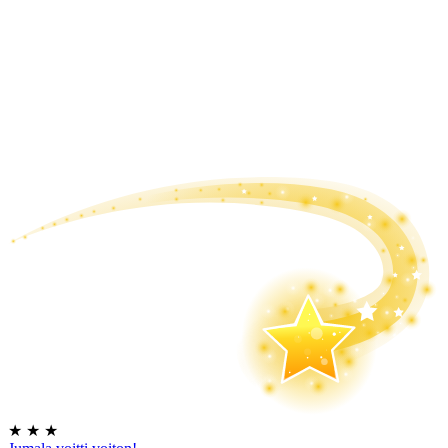
★
★
★