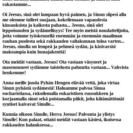
rakastamme...
Oi Jeesus, sinä olet lampaan hyvä paimen, ja Sinun siipesi alla
me olemme tulleet suojaan, kokeilemaan vapaudesta
kiusauksista ja kaikesta pahasta... Jeesus, sinä olet
leppoisuuden ja sydämellisyys! Tee myös meistä noudattelijoita,
jotta voimme työskennellä enemmän ja enemmän maailman
rauhan puolesta sekä rakkauden valtakunnan tuloa varten...
Jeesus, sinulla on lempeä ja pehmeä sydän, ja käsivarsisi
makeampia kuin hunajakenttä!
Ota meidät vastaan, Jeesus! Ota vastaan väsyneet ja
masennuneet sydämme taistelusta pahuutta vastaan... Vahvista
henkemme!
Anna meille juoda Pyhän Hengen elävää vettä, joka virtaa
Sinun pyhästä sydämestä! Haluamme palvoa Sinua
eucharistiassa, rukoilemalla eukaristisen ruusukkeen ja
korjaamalla sinut sekä poistamalla piikit, joita kiitämättömät
syntiset kaivavat Sinulle...
Kunnia olkoon Sinulle, Herra Jeesus! Palvonta ja ylistys
Sinulle! Kun palaat, ottaisi meidät vastaan käsiesi, ikuisessa
rakkauden halauksessa...