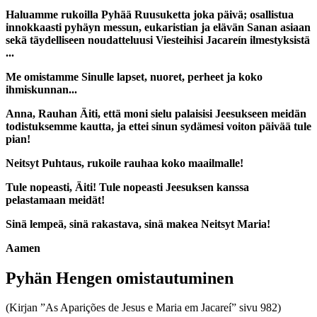
Haluamme rukoilla Pyhää Ruusuketta joka päivä; osallistua
innokkaasti pyhäyn messun, eukaristian ja elävän Sanan asiaan
sekä täydelliseen noudatteluusi Viesteihisi Jacareín ilmestyksistä
...
Me omistamme Sinulle lapset, nuoret, perheet ja koko
ihmiskunnan...
Anna, Rauhan Äiti, että moni sielu palaisisi Jeesukseen meidän
todistuksemme kautta, ja ettei sinun sydämesi voiton päivää tule
pian!
Neitsyt Puhtaus, rukoile rauhaa koko maailmalle!
Tule nopeasti, Äiti! Tule nopeasti Jeesuksen kanssa
pelastamaan meidät!
Sinä lempeä, sinä rakastava, sinä makea Neitsyt Maria!
Aamen
Pyhän Hengen omistautuminen
(Kirjan ”As Aparições de Jesus e Maria em Jacareí” sivu 982)