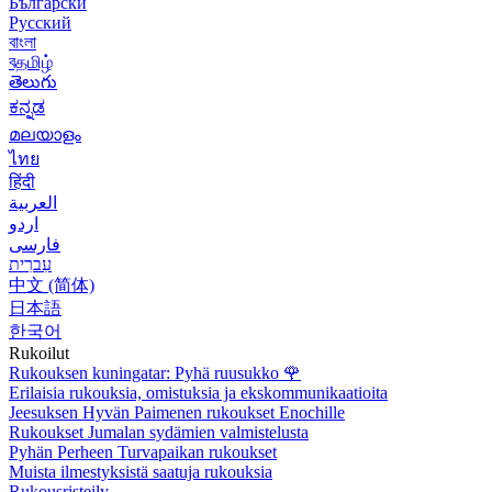
Български
Русский
বাংলা
বதமிழ்
తెలుగు
ಕನ್ನಡ
മലയാളം
ไทย
हिंदी
العربية
اردو
فارسی
עִברִית
中文 (简体)
日本語
한국어
Rukoilut
Rukouksen kuningatar: Pyhä ruusukko
🌹
Erilaisia rukouksia, omistuksia ja ekskommunikaatioita
Jeesuksen Hyvän Paimenen rukoukset Enochille
Rukoukset Jumalan sydämien valmistelusta
Pyhän Perheen Turvapaikan rukoukset
Muista ilmestyksistä saatuja rukouksia
Rukousristeily