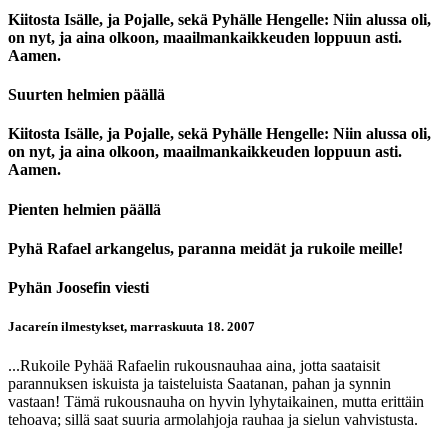
Kiitosta Isälle, ja Pojalle, sekä Pyhälle Hengelle: Niin alussa oli,
on nyt, ja aina olkoon, maailmankaikkeuden loppuun asti.
Aamen.
Suurten helmien päällä
Kiitosta Isälle, ja Pojalle, sekä Pyhälle Hengelle: Niin alussa oli,
on nyt, ja aina olkoon, maailmankaikkeuden loppuun asti.
Aamen.
Pienten helmien päällä
Pyhä Rafael arkangelus, paranna meidät ja rukoile meille!
Pyhän Joosefin viesti
Jacareín ilmestykset, marraskuuta 18. 2007
...Rukoile Pyhää Rafaelin rukousnauhaa aina, jotta saataisit
parannuksen iskuista ja taisteluista Saatanan, pahan ja synnin
vastaan! Tämä rukousnauha on hyvin lyhytaikainen, mutta erittäin
tehoava; sillä saat suuria armolahjoja rauhaa ja sielun vahvistusta.