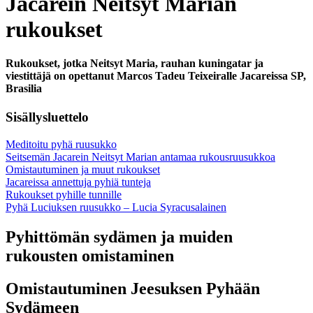
Jacarein Neitsyt Marian
rukoukset
Rukoukset, jotka Neitsyt Maria, rauhan kuningatar ja
viestittäjä on opettanut Marcos Tadeu Teixeiralle Jacareissa SP,
Brasilia
Sisällysluettelo
Meditoitu pyhä ruusukko
Seitsemän Jacarein Neitsyt Marian antamaa rukousruusukkoa
Omistautuminen ja muut rukoukset
Jacareissa annettuja pyhiä tunteja
Rukoukset pyhille tunnille
Pyhä Luciuksen ruusukko – Lucia Syracusalainen
Pyhittömän sydämen ja muiden
rukousten omistaminen
Omistautuminen Jeesuksen Pyhään
Sydämeen