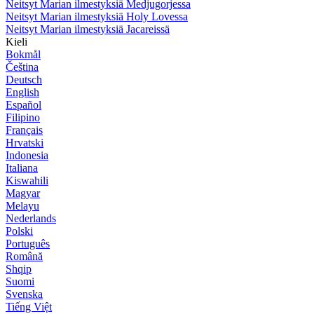
Neitsyt Marian ilmestyksiä Medjugorjessa
Neitsyt Marian ilmestyksiä Holy Lovessa
Neitsyt Marian ilmestyksiä Jacareissä
Kieli
Bokmål
Čeština
Deutsch
English
Español
Filipino
Français
Hrvatski
Indonesia
Italiana
Kiswahili
Magyar
Melayu
Nederlands
Polski
Português
Română
Shqip
Suomi
Svenska
Tiếng Việt