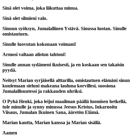
Sinä olet voima, joka liikuttaa minua.
Sinä olet silmieni valo.
Sinuun syöksyn, Jumalallinen Ystävä. Sinussa luotan. Sinulle
omistautuen.
Sinulle luovutan kokonaan voimani!
Armosi valtaan alistun tahtoni!
Sinulle annan sydämeni ikuisesti, ja en koskaan sen takaisin
pyydä.
Neitsyt Marian syrjäisellä alttarilla, omistautuen elämäni sinun
kuulemaan sieluni makeana lauluna korvillesi, suosiona
Jumalallisuutessi ja rakkauden uhriksi.
O Pyhä Henki, joka leijui maailman päällä luomisen hetkellä,
tule minulle ja synny minussa Jeesus Kristus, Inkarnoitu
Viisaus, Jumalan Ikuinen Sana, ääretön Elämä.
Marian kautta, Marian kanssa ja Marian sisällä.
Aamen