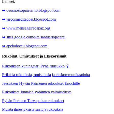
Lähteet:
➥ deusnossopaieterno.blogspot.com
➥ tercosmeditadosj.blogspot.com
➥ www.mensageiradapaz.org
➥ sites.google.com/site/santuariojacarei
➥ apelodoceu.blogspot.com
Rukoilut, Omistukset ja Ekskorsismit
Rukouksen kuningatar: Pyhä ruusukko
🌹
Erilaisia rukouksia, omistuksia ja ekskommunikaatioita
Jeesuksen Hyvän Paimenen rukoukset Enochille
Rukoukset Jumalan sydämien valmistelusta
Pyhän Perheen Turvapaikan rukoukset
Muista ilmestyksistä saatuja rukouksia