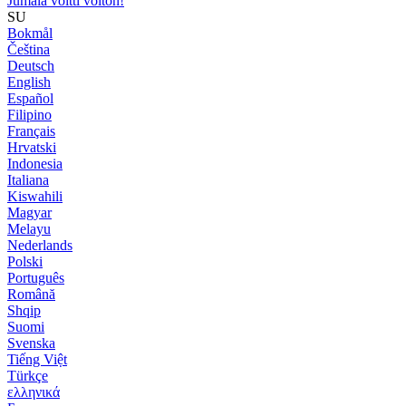
Jumala voitti voiton!
SU
Bokmål
Čeština
Deutsch
English
Español
Filipino
Français
Hrvatski
Indonesia
Italiana
Kiswahili
Magyar
Melayu
Nederlands
Polski
Português
Română
Shqip
Suomi
Svenska
Tiếng Việt
Türkçe
ελληνικά