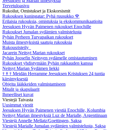
Jeesuksen ja Marian ilmestyksiä
Tervetuloasivu
Rukoilut, Omistukset ja Ekskorsismit
Rukouksen kuningatar: Pyhä ruusukko
🌹
Erilaisia rukouksia, omistuksia ja ekskommunikaatioita
Jeesuksen Hyvän Paimenen rukoukset Enochille
Rukoukset Jumalan sydämien valmistelusta
Pyhän Perheen Turvapaikan rukoukset
Muista ilmestyksistä saatuja rukouksia
Rukousristeily
Jacarein Neitsyt Marian rukoukset
Pyhän Joosefin Neitsyen sydämelle omistautuminen
Rukoukset yhdistymään Pyhän rakkauden kanssa
Neitsyt Marian Sydämen liekki
†
†
†
Meidän Herramme Jeesuksen Kristuksen 24 tuntia
kärsimyksestä
Ohjeita lääkkeiden valmistamiseen
Mitalit ja skapulaarit
Ihmeelliset kuvat
Viestejä Taivasta
Uusimmat viestit
Jeesuksen Hyvän Paimenen viestiä Enochille, Kolumbia
Neitsyt Marian ilmestyksiä Luz de Marialle, Argentiinaan
Viestejä Annelle Mellatz/Goettingen, Saksa
Viestejä Marialle Jumalan sydämien valmistelusta, Saksa