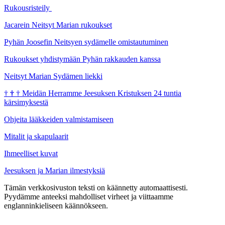
Rukousristeily
Jacarein Neitsyt Marian rukoukset
Pyhän Joosefin Neitsyen sydämelle omistautuminen
Rukoukset yhdistymään Pyhän rakkauden kanssa
Neitsyt Marian Sydämen liekki
†
†
†
Meidän Herramme Jeesuksen Kristuksen 24 tuntia
kärsimyksestä
Ohjeita lääkkeiden valmistamiseen
Mitalit ja skapulaarit
Ihmeelliset kuvat
Jeesuksen ja Marian ilmestyksiä
Tämän verkkosivuston teksti on käännetty automaattisesti.
Pyydämme anteeksi mahdolliset virheet ja viittaamme
englanninkieliseen käännökseen.