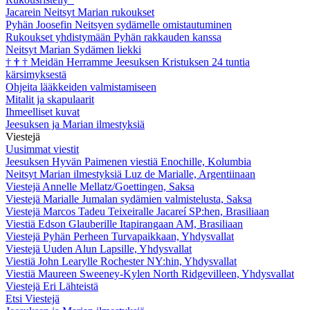
Jacarein Neitsyt Marian rukoukset
Pyhän Joosefin Neitsyen sydämelle omistautuminen
Rukoukset yhdistymään Pyhän rakkauden kanssa
Neitsyt Marian Sydämen liekki
†
†
†
Meidän Herramme Jeesuksen Kristuksen 24 tuntia
kärsimyksestä
Ohjeita lääkkeiden valmistamiseen
Mitalit ja skapulaarit
Ihmeelliset kuvat
Jeesuksen ja Marian ilmestyksiä
Viestejä
Uusimmat viestit
Jeesuksen Hyvän Paimenen viestiä Enochille, Kolumbia
Neitsyt Marian ilmestyksiä Luz de Marialle, Argentiinaan
Viestejä Annelle Mellatz/Goettingen, Saksa
Viestejä Marialle Jumalan sydämien valmistelusta, Saksa
Viestejä Marcos Tadeu Teixeiralle Jacareí SP:hen, Brasiliaan
Viestiä Edson Glauberille Itapirangaan AM, Brasiliaan
Viestejä Pyhän Perheen Turvapaikkaan, Yhdysvallat
Viestejä Uuden Alun Lapsille, Yhdysvallat
Viestiä John Learylle Rochester NY:hin, Yhdysvallat
Viestiä Maureen Sweeney-Kylen North Ridgevilleen, Yhdysvallat
Viestejä Eri Lähteistä
Etsi Viestejä