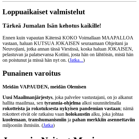
Loppuaikaiset valmistelut
Tärkeä Jumalan Isän kehotus kaikille!
Ennen kuin vapautan Kätensä KOKO Voimallaan MAAPALLOA
vastaan, haluan KUTSUA JOKAISEN seuraamaan Ohjeitani ja
Neuvojiani, jotka annan tässä Viestissä, koska haluan JOKAISEN,
pelastuvan ja palatsevansa Kotiini, josta hän on lähtöisin, mistä hän
on poistunut ja missä hän nyt on.
(
Jatka...
)
Punainen varoitus
Meidän VAPAUDEN, meidän Olemisen
Uusi Maailmanjärjestys
, joka palvelee vastustajani, on jo alkanut
hallita maailmaa, sen
tyrannia-ohjelma
alkoi suunnitelmalla
rokotteista ja rokotuksesta nykyisen pandemian vastaan
; nämä
rokotteet eivät ole ratkaisu vaan
holokaustin
alku, joka johtaa
kuolemaan
,
transhumanismiin
ja
pahan merkkiin asennettaviin
miljooniin ihmisiin. (
Jatka
)