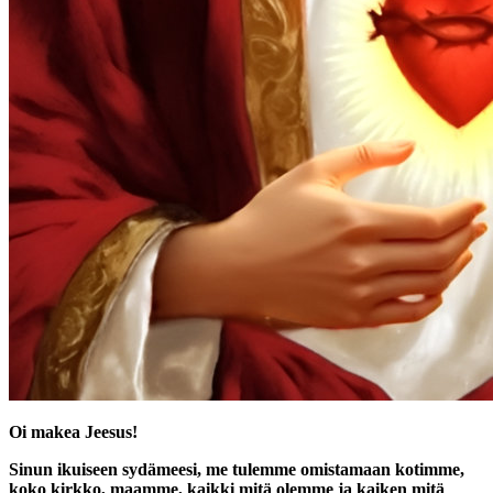
Oi makea Jeesus!
Sinun ikuiseen sydämeesi, me tulemme omistamaan kotimme,
koko kirkko, maamme, kaikki mitä olemme ja kaiken mitä