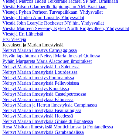
Viestejä Marcos Tadeu Teixeiralle Jacareí SP:hen, Brasiliaan
Viestiä Edson Glauberille Itapirangaan AM, Brasiliaan
Viestejä Pyhän Perheen Turvapaikkaan, Yhdysvallat
Viestejä Uuden Alun Lapsille, Yhdysvallat
Viestiä John Learylle Rochester NY:hin, Yhdysvallat
Viestiä Maureen Sweeney-Kylen North Ridgevilleen, Yhdysvallat
Viestejä Eri Lähteistä
Etsi Viestejä
Jeesuksen ja Marian ilmestyksiä
Neitsyt Marian ilmestys Caravaggiossa
Hyvän tapahtuman Neitsyt Maria ilmestyi Quitossa
Pyhän Margareta Maria Alacoquen ilmoitukset
Neitsyt Marian ilmestyksiä La Salettessä
Neitsyt Marian ilmestyksiä Lourdesissa
Neitsyt Marian ilmestys Pontmainissa
Neitsyt Marian ilmestyksiä Pellevoisissa
Neitsyt Marian ilmestys Knockissa
Neitsyt Marian ilmestyksiä Castelpetrosossa
Neitsyt Marian ilmestyksiä Fátimassa
Neitsyt Marian ja Herran ilmestyksiä Campinassa
Neitsyt Marian ilmestyksiä Beauraingissa
Neitsyt Marian ilmestyksiä Heedessä
Neitsyt Marian ilmestyksiä Ghiaie di Bonatessa
Rosa Mistican ilmestyksiä Montichiarissa ja Fontanellessa
Neitsyt Marian ilmestyksiä Garabandalissa