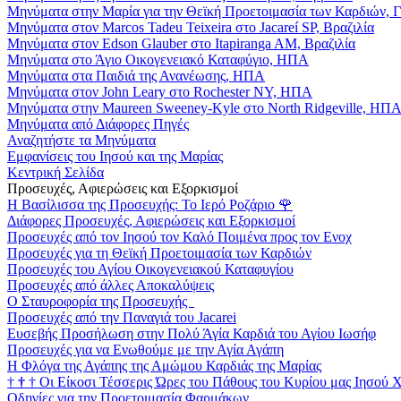
Μηνύματα στην Μαρία για την Θεϊκή Προετοιμασία των Καρδιών, 
Μηνύματα στον Marcos Tadeu Teixeira στο Jacareí SP, Βραζιλία
Μηνύματα στον Edson Glauber στο Itapiranga AM, Βραζιλία
Μηνύματα στο Άγιο Οικογενειακό Καταφύγιο, ΗΠΑ
Μηνύματα στα Παιδιά της Ανανέωσης, ΗΠΑ
Μηνύματα στον John Leary στο Rochester NY, ΗΠΑ
Μηνύματα στην Maureen Sweeney-Kyle στο North Ridgeville, ΗΠ
Μηνύματα από Διάφορες Πηγές
Αναζητήστε τα Μηνύματα
Εμφανίσεις του Ιησού και της Μαρίας
Κεντρική Σελίδα
Προσευχές, Αφιερώσεις και Εξορκισμοί
Η Βασίλισσα της Προσευχής: Το Ιερό Ροζάριο
🌹
Διάφορες Προσευχές, Αφιερώσεις και Εξορκισμοί
Προσευχές από τον Ιησού τον Καλό Ποιμένα προς τον Ενοχ
Προσευχές για τη Θεϊκή Προετοιμασία των Καρδιών
Προσευχές του Αγίου Οικογενειακού Καταφυγίου
Προσευχές από άλλες Αποκαλύψεις
Ο Σταυροφορία της Προσευχής
Προσευχές από την Παναγιά του Jacarei
Ευσεβής Προσήλωση στην Πολύ Άγία Καρδιά του Αγίου Ιωσήφ
Προσευχές για να Ενωθούμε με την Αγία Αγάπη
Η Φλόγα της Αγάπης της Αμώμου Καρδιάς της Μαρίας
†
†
†
Οι Είκοσι Τέσσερις Ώρες του Πάθους του Κυρίου μας Ιησού 
Οδηγίες για την Προετοιμασία Φαρμάκων