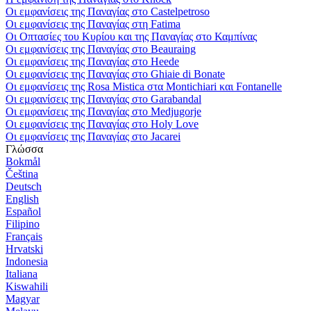
Οι εμφανίσεις της Παναγίας στο Castelpetroso
Οι εμφανίσεις της Παναγίας στη Fatima
Οι Οπτασίες του Κυρίου και της Παναγίας στο Καμπίνας
Οι εμφανίσεις της Παναγίας στο Beauraing
Οι εμφανίσεις της Παναγίας στο Heede
Οι εμφανίσεις της Παναγίας στο Ghiaie di Bonate
Οι εμφανίσεις της Rosa Mistica στα Montichiari και Fontanelle
Οι εμφανίσεις της Παναγίας στο Garabandal
Οι εμφανίσεις της Παναγίας στο Medjugorje
Οι εμφανίσεις της Παναγίας στο Holy Love
Οι εμφανίσεις της Παναγίας στο Jacarei
Γλώσσα
Bokmål
Čeština
Deutsch
English
Español
Filipino
Français
Hrvatski
Indonesia
Italiana
Kiswahili
Magyar