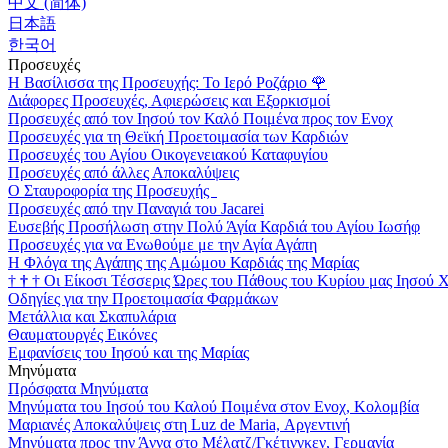
中文 (简体)
日本語
한국어
Προσευχές
Η Βασίλισσα της Προσευχής: Το Ιερό Ροζάριο
🌹
Διάφορες Προσευχές, Αφιερώσεις και Εξορκισμοί
Προσευχές από τον Ιησού τον Καλό Ποιμένα προς τον Ενοχ
Προσευχές για τη Θεϊκή Προετοιμασία των Καρδιών
Προσευχές του Αγίου Οικογενειακού Καταφυγίου
Προσευχές από άλλες Αποκαλύψεις
Ο Σταυροφορία της Προσευχής
Προσευχές από την Παναγιά του Jacarei
Ευσεβής Προσήλωση στην Πολύ Άγία Καρδιά του Αγίου Ιωσήφ
Προσευχές για να Ενωθούμε με την Αγία Αγάπη
Η Φλόγα της Αγάπης της Αμώμου Καρδιάς της Μαρίας
†
†
†
Οι Είκοσι Τέσσερις Ώρες του Πάθους του Κυρίου μας Ιησού 
Οδηγίες για την Προετοιμασία Φαρμάκων
Μετάλλια και Σκαπυλάρια
Θαυματουργές Εικόνες
Εμφανίσεις του Ιησού και της Μαρίας
Μηνύματα
Πρόσφατα Μηνύματα
Μηνύματα του Ιησού του Καλού Ποιμένα στον Ενοχ, Κολομβία
Μαριανές Αποκαλύψεις στη Luz de Maria, Αργεντινή
Μηνύματα προς την Άννα στο Μέλατζ/Γκέτινγκεν, Γερμανία