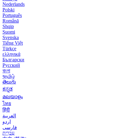
Nederlands
Polski
Português
Română
Shqip
Suomi
Svenska
Tiếng Việt
Türkçe
ελληνικά
Български
Русский
বাংলা
বதமிழ்
తెలుగు
ಕನ್ನಡ
മലയാളം
ไทย
हिंदी
العربية
اردو
فارسی
עִברִית