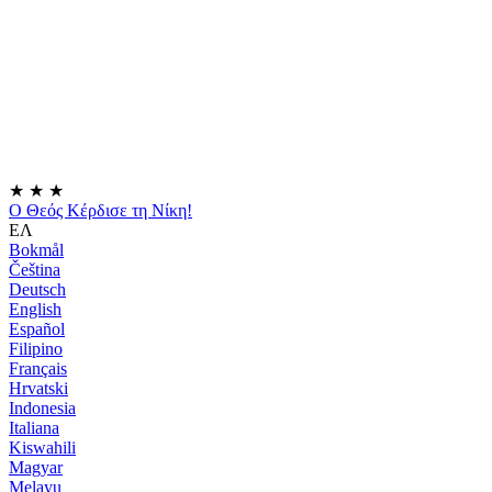
★
★
★
Ο Θεός Κέρδισε τη Νίκη!
ΕΛ
Bokmål
Čeština
Deutsch
English
Español
Filipino
Français
Hrvatski
Indonesia
Italiana
Kiswahili
Magyar
Melayu