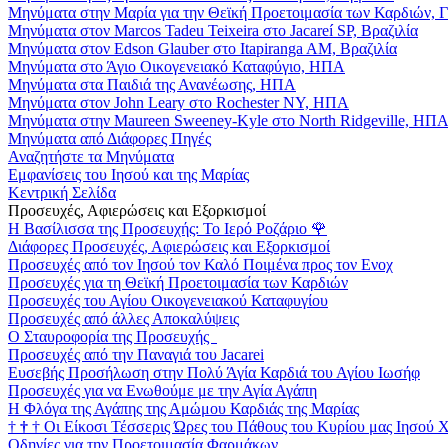
Μηνύματα στην Μαρία για την Θεϊκή Προετοιμασία των Καρδιών, 
Μηνύματα στον Marcos Tadeu Teixeira στο Jacareí SP, Βραζιλία
Μηνύματα στον Edson Glauber στο Itapiranga AM, Βραζιλία
Μηνύματα στο Άγιο Οικογενειακό Καταφύγιο, ΗΠΑ
Μηνύματα στα Παιδιά της Ανανέωσης, ΗΠΑ
Μηνύματα στον John Leary στο Rochester NY, ΗΠΑ
Μηνύματα στην Maureen Sweeney-Kyle στο North Ridgeville, ΗΠ
Μηνύματα από Διάφορες Πηγές
Αναζητήστε τα Μηνύματα
Εμφανίσεις του Ιησού και της Μαρίας
Κεντρική Σελίδα
Προσευχές, Αφιερώσεις και Εξορκισμοί
Η Βασίλισσα της Προσευχής: Το Ιερό Ροζάριο
🌹
Διάφορες Προσευχές, Αφιερώσεις και Εξορκισμοί
Προσευχές από τον Ιησού τον Καλό Ποιμένα προς τον Ενοχ
Προσευχές για τη Θεϊκή Προετοιμασία των Καρδιών
Προσευχές του Αγίου Οικογενειακού Καταφυγίου
Προσευχές από άλλες Αποκαλύψεις
Ο Σταυροφορία της Προσευχής
Προσευχές από την Παναγιά του Jacarei
Ευσεβής Προσήλωση στην Πολύ Άγία Καρδιά του Αγίου Ιωσήφ
Προσευχές για να Ενωθούμε με την Αγία Αγάπη
Η Φλόγα της Αγάπης της Αμώμου Καρδιάς της Μαρίας
†
†
†
Οι Είκοσι Τέσσερις Ώρες του Πάθους του Κυρίου μας Ιησού 
Οδηγίες για την Προετοιμασία Φαρμάκων