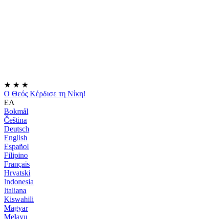
★
★
★
Ο Θεός Κέρδισε τη Νίκη!
ΕΛ
Bokmål
Čeština
Deutsch
English
Español
Filipino
Français
Hrvatski
Indonesia
Italiana
Kiswahili
Magyar
Melayu