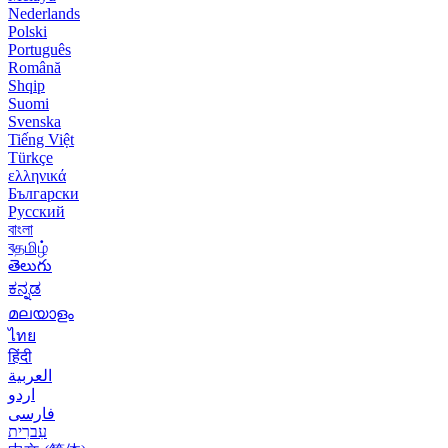
Nederlands
Polski
Português
Română
Shqip
Suomi
Svenska
Tiếng Việt
Türkçe
ελληνικά
Български
Русский
বাংলা
বதமிழ்
తెలుగు
ಕನ್ನಡ
മലയാളം
ไทย
हिंदी
العربية
اردو
فارسی
עִברִית