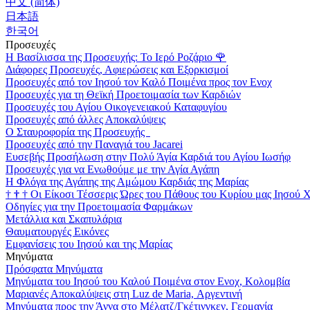
中文 (简体)
日本語
한국어
Προσευχές
Η Βασίλισσα της Προσευχής: Το Ιερό Ροζάριο
🌹
Διάφορες Προσευχές, Αφιερώσεις και Εξορκισμοί
Προσευχές από τον Ιησού τον Καλό Ποιμένα προς τον Ενοχ
Προσευχές για τη Θεϊκή Προετοιμασία των Καρδιών
Προσευχές του Αγίου Οικογενειακού Καταφυγίου
Προσευχές από άλλες Αποκαλύψεις
Ο Σταυροφορία της Προσευχής
Προσευχές από την Παναγιά του Jacarei
Ευσεβής Προσήλωση στην Πολύ Άγία Καρδιά του Αγίου Ιωσήφ
Προσευχές για να Ενωθούμε με την Αγία Αγάπη
Η Φλόγα της Αγάπης της Αμώμου Καρδιάς της Μαρίας
†
†
†
Οι Είκοσι Τέσσερις Ώρες του Πάθους του Κυρίου μας Ιησού 
Οδηγίες για την Προετοιμασία Φαρμάκων
Μετάλλια και Σκαπυλάρια
Θαυματουργές Εικόνες
Εμφανίσεις του Ιησού και της Μαρίας
Μηνύματα
Πρόσφατα Μηνύματα
Μηνύματα του Ιησού του Καλού Ποιμένα στον Ενοχ, Κολομβία
Μαριανές Αποκαλύψεις στη Luz de Maria, Αργεντινή
Μηνύματα προς την Άννα στο Μέλατζ/Γκέτινγκεν, Γερμανία