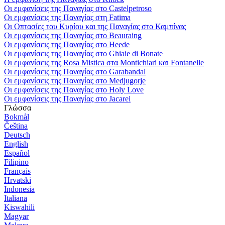
Οι εμφανίσεις της Παναγίας στο Castelpetroso
Οι εμφανίσεις της Παναγίας στη Fatima
Οι Οπτασίες του Κυρίου και της Παναγίας στο Καμπίνας
Οι εμφανίσεις της Παναγίας στο Beauraing
Οι εμφανίσεις της Παναγίας στο Heede
Οι εμφανίσεις της Παναγίας στο Ghiaie di Bonate
Οι εμφανίσεις της Rosa Mistica στα Montichiari και Fontanelle
Οι εμφανίσεις της Παναγίας στο Garabandal
Οι εμφανίσεις της Παναγίας στο Medjugorje
Οι εμφανίσεις της Παναγίας στο Holy Love
Οι εμφανίσεις της Παναγίας στο Jacarei
Γλώσσα
Bokmål
Čeština
Deutsch
English
Español
Filipino
Français
Hrvatski
Indonesia
Italiana
Kiswahili
Magyar