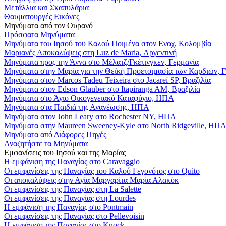
Μετάλλια και Σκαπυλάρια
Θαυματουργές Εικόνες
Μηνύματα από τον Ουρανό
Πρόσφατα Μηνύματα
Μηνύματα του Ιησού του Καλού Ποιμένα στον Ενοχ, Κολομβία
Μαριανές Αποκαλύψεις στη Luz de Maria, Αργεντινή
Μηνύματα προς την Άννα στο Μέλατζ/Γκέτινγκεν, Γερμανία
Μηνύματα στην Μαρία για την Θεϊκή Προετοιμασία των Καρδιών, 
Μηνύματα στον Marcos Tadeu Teixeira στο Jacareí SP, Βραζιλία
Μηνύματα στον Edson Glauber στο Itapiranga AM, Βραζιλία
Μηνύματα στο Άγιο Οικογενειακό Καταφύγιο, ΗΠΑ
Μηνύματα στα Παιδιά της Ανανέωσης, ΗΠΑ
Μηνύματα στον John Leary στο Rochester NY, ΗΠΑ
Μηνύματα στην Maureen Sweeney-Kyle στο North Ridgeville, ΗΠ
Μηνύματα από Διάφορες Πηγές
Αναζητήστε τα Μηνύματα
Εμφανίσεις του Ιησού και της Μαρίας
Η εμφάνιση της Παναγίας στο Caravaggio
Οι εμφανίσεις της Παναγίας του Καλού Γεγονότος στο Quito
Οι αποκαλύψεις στην Αγία Μαργαρίτα Μαρία Αλακόκ
Οι εμφανίσεις της Παναγίας στη La Salette
Οι εμφανίσεις της Παναγίας στη Lourdes
Η εμφάνιση της Παναγίας στο Pontmain
Οι εμφανίσεις της Παναγίας στο Pellevoisin
Η εμφάνιση της Παναγίας στο Knock