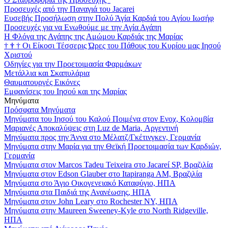
Προσευχές από την Παναγιά του Jacarei
Ευσεβής Προσήλωση στην Πολύ Άγία Καρδιά του Αγίου Ιωσήφ
Προσευχές για να Ενωθούμε με την Αγία Αγάπη
Η Φλόγα της Αγάπης της Αμώμου Καρδιάς της Μαρίας
†
†
†
Οι Είκοσι Τέσσερις Ώρες του Πάθους του Κυρίου μας Ιησού
Χριστού
Οδηγίες για την Προετοιμασία Φαρμάκων
Μετάλλια και Σκαπυλάρια
Θαυματουργές Εικόνες
Εμφανίσεις του Ιησού και της Μαρίας
Μηνύματα
Πρόσφατα Μηνύματα
Μηνύματα του Ιησού του Καλού Ποιμένα στον Ενοχ, Κολομβία
Μαριανές Αποκαλύψεις στη Luz de Maria, Αργεντινή
Μηνύματα προς την Άννα στο Μέλατζ/Γκέτινγκεν, Γερμανία
Μηνύματα στην Μαρία για την Θεϊκή Προετοιμασία των Καρδιών,
Γερμανία
Μηνύματα στον Marcos Tadeu Teixeira στο Jacareí SP, Βραζιλία
Μηνύματα στον Edson Glauber στο Itapiranga AM, Βραζιλία
Μηνύματα στο Άγιο Οικογενειακό Καταφύγιο, ΗΠΑ
Μηνύματα στα Παιδιά της Ανανέωσης, ΗΠΑ
Μηνύματα στον John Leary στο Rochester NY, ΗΠΑ
Μηνύματα στην Maureen Sweeney-Kyle στο North Ridgeville,
ΗΠΑ