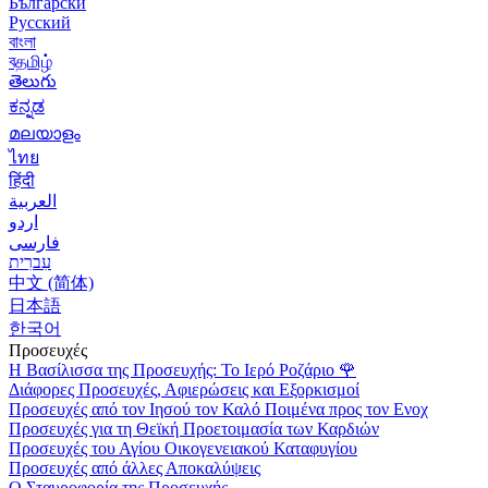
Български
Русский
বাংলা
বதமிழ்
తెలుగు
ಕನ್ನಡ
മലയാളം
ไทย
हिंदी
العربية
اردو
فارسی
עִברִית
中文 (简体)
日本語
한국어
Προσευχές
Η Βασίλισσα της Προσευχής: Το Ιερό Ροζάριο
🌹
Διάφορες Προσευχές, Αφιερώσεις και Εξορκισμοί
Προσευχές από τον Ιησού τον Καλό Ποιμένα προς τον Ενοχ
Προσευχές για τη Θεϊκή Προετοιμασία των Καρδιών
Προσευχές του Αγίου Οικογενειακού Καταφυγίου
Προσευχές από άλλες Αποκαλύψεις
Ο Σταυροφορία της Προσευχής