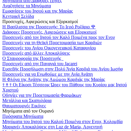
Μηνύματα από Διάφορες Πηγές
Αναζητήστε τα Μηνύματα
Εμφανίσεις του Ιησού και της Μαρίας
Κεντρική Σελίδα
Προσευχές, Αφιερώσεις και Εξορκισμοί
Η Βασίλισσα της Προσευχής: Το Ιερό Ροζάριο
🌹
Διάφορες Προσευχές, Αφιερώσεις και Εξορκισμοί
Προσευχές από τον Ιησού τον Καλό Ποιμένα προς τον Ενοχ
Προσευχές για τη Θεϊκή Προετοιμασία των Καρδιών
Προσευχές του Αγίου Οικογενειακού Καταφυγίου
Προσευχές από άλλες Αποκαλύψεις
Ο Σταυροφορία της Προσευχής
Προσευχές από την Παναγιά του Jacarei
Ευσεβής Προσήλωση στην Πολύ Άγία Καρδιά του Αγίου Ιωσήφ
Προσευχές για να Ενωθούμε με την Αγία Αγάπη
Η Φλόγα της Αγάπης της Αμώμου Καρδιάς της Μαρίας
†
†
†
Οι Είκοσι Τέσσερις Ώρες του Πάθους του Κυρίου μας Ιησού
Χριστού
Οδηγίες για την Προετοιμασία Φαρμάκων
Μετάλλια και Σκαπυλάρια
Θαυματουργές Εικόνες
Μηνύματα από τον Ουρανό
Πρόσφατα Μηνύματα
Μηνύματα του Ιησού του Καλού Ποιμένα στον Ενοχ, Κολομβία
Μαριανές Αποκαλύψεις στη Luz de Maria, Αργεντινή