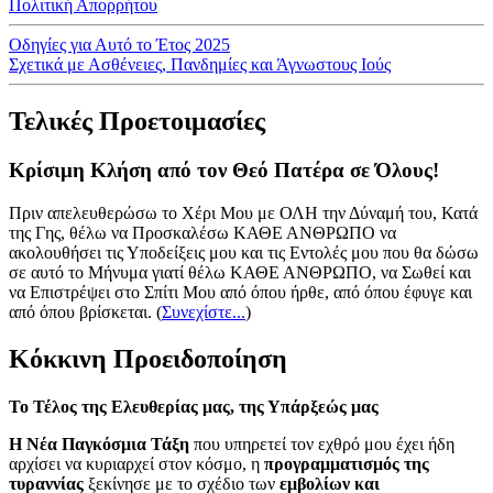
Πολιτική Απορρήτου
Οδηγίες για Αυτό το Έτος 2025
Σχετικά με Ασθένειες, Πανδημίες και Άγνωστους Ιούς
Τελικές Προετοιμασίες
Κρίσιμη Κλήση από τον Θεό Πατέρα σε Όλους!
Πριν απελευθερώσω το Χέρι Μου με ΟΛΗ την Δύναμή του, Κατά
της Γης, θέλω να Προσκαλέσω ΚΑΘΕ ΑΝΘΡΩΠΟ να
ακολουθήσει τις Υποδείξεις μου και τις Εντολές μου που θα δώσω
σε αυτό το Μήνυμα γιατί θέλω ΚΑΘΕ ΑΝΘΡΩΠΟ, να Σωθεί και
να Επιστρέψει στο Σπίτι Μου από όπου ήρθε, από όπου έφυγε και
από όπου βρίσκεται.
(
Συνεχίστε...
)
Κόκκινη Προειδοποίηση
Το Τέλος της Ελευθερίας μας, της Υπάρξεώς μας
Η Νέα Παγκόσμια Τάξη
που υπηρετεί τον εχθρό μου έχει ήδη
αρχίσει να κυριαρχεί στον κόσμο, η
προγραμματισμός της
τυραννίας
ξεκίνησε με το σχέδιο των
εμβολίων και