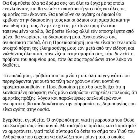
Θα θυμηθείτε όλα τα δρόμα σας και όλα τα έργα με τα οποία
ενοχλούνταν, και θα νιώσετε αποστροφή για εσάς για όλες τις
αμαρτίες που έκανατε. Θα κριθούνε σε αγάπη; οι δικαιοί θα
κριθούν στην δικαιοσύνη τους και οι άδικοι στη αμαρτία και την
ανεπιθύμητη τους. Αν με δεχτείτε, με συντετριμμένα και
ταπεινωμένα καρδιά, θα βρείτε έλεος; αλλά εάν αποστρέψετε από
μένα, θα γνωρίσετε τη δικαιοσύνη μου. Ανακοινώνω σας,
ανυποτακτά παιδιά, ότι η Προειδοποίησή μου θα είναι το τελευταίο
ανοιχτό πόρτη της ελεημοσύνης μου; εάν μετά από την είδηση και
νιώθοντας όλα αυτά, συνεχίζετε στην αμαρτία σας, τότε δεν είστε
πρόβατα του ποιμνίου μου, τότε θα σας παραδώσει στον λύκο να
διαθέτει.
Τα παιδιά μου, πρόβατα του ποιμνίου μου: όλα τα γεγονότα που
περιγράφονται για αυτά τα τέλη των χρόνων είναι κοντά να
πραγματοποιηθούν; η Προειδοποίηση μου θα σας δείξει ότι η
λανθασμένη απόφαση ενός μόνο ανθρώπου επηρεάζει πολλούς; ότι
αμαρτίες πράξης, λόγου και παραλείψεως απελευθερώνουν
πνευματική βία και διακόπτουν την ισορροπία της δημιουργίας που
είναι αγάπη στην ουσία.
Εγερθείτε, εγερθείτε, Ο ανθρωπότητα, γιατί η παρουσία του Θεού
και Σωτήρα σας είναι κοντά. Μεταστρέψτε αμέσως και σταματήστε
να αμαρτάνετε, γιατί πολύ σύντομα θα δείτε το σήμα του Υιού του
Ανθρώπου που έρχεται να συλλέξει τον ποίμνη του, ο οποίος