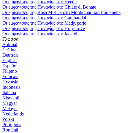
Οι εμφανίσεις της Παναγίας στο Heede
Οι εμφανίσεις της Παναγίας στο Ghiaie di Bonate
Οι εμφανίσεις της Rosa Mistica στα Montichiari και Fontanelle
Οι εμφανίσεις της Παναγίας στο Garabandal
Οι εμφανίσεις της Παναγίας στο Medjugorje
Οι εμφανίσεις της Παναγίας στο Holy Love
Οι εμφανίσεις της Παναγίας στο Jacarei
Γλώσσα
Bokmål
Čeština
Deutsch
English
Español
Filipino
Français
Hrvatski
Indonesia
Italiana
Kiswahili
Magyar
Melayu
Nederlands
Polski
Português
Română