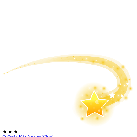
★
★
★