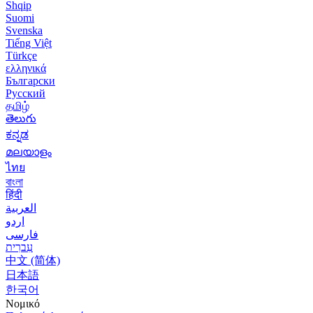
Shqip
Suomi
Svenska
Tiếng Việt
Türkçe
ελληνικά
Български
Русский
தமிழ்
తెలుగు
ಕನ್ನಡ
മലയാളം
ไทย
বাংলা
हिंदी
العربية
اردو
فارسی
עִברִית
中文 (简体)
日本語
한국어
Νομικό