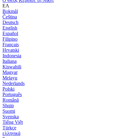
Ο Θεός Κέρδισε τη Νίκη!
ΕΛ
Bokmål
Čeština
Deutsch
English
Español
Filipino
Français
Hrvatski
Indonesia
Italiana
Kiswahili
Magyar
Melayu
Nederlands
Polski
Português
Română
Shqip
Suomi
Svenska
Tiếng Việt
Türkçe
ελληνικά