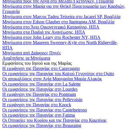
Μηνύματα προς την Άννα στο Μέλατζ/Γκέτινγκεν, Γερμανία
Μηνύματα στην Μαρία για την Θεϊκή Προετοιμασία των Καρδιών,
Γερμανία
Μηνύματα στον Marcos Tadeu Teixeira στο Jacareí SP, Βραζιλία
Μηνύματα στον Edson Glauber στο Itapiranga AM, Βραζιλία
Μηνύματα στο Άγιο Οικογενειακό Καταφύγιο, ΗΠΑ
Μηνύματα στα Παιδιά της Ανανέωσης, ΗΠΑ
Μηνύματα στον John Leary στο Rochester NY, ΗΠΑ
Μηνύματα στην Maureen Sweeney-Kyle στο North Ridgeville,
ΗΠΑ
Μηνύματα από Διάφορες Πηγές
Αναζητήστε τα Μηνύματα
Εμφανίσεις του Ιησού και της Μαρίας
Η εμφάνιση της Παναγίας στο Caravaggio
Οι εμφανίσεις της Παναγίας του Καλού Γεγονότος στο Quito
Οι αποκαλύψεις στην Αγία Μαργαρίτα Μαρία Αλακόκ
Οι εμφανίσεις της Παναγίας στη La Salette
Οι εμφανίσεις της Παναγίας στη Lourdes
Η εμφάνιση της Παναγίας στο Pontmain
Οι εμφανίσεις της Παναγίας στο Pellevoisin
Η εμφάνιση της Παναγίας στο Knock
Οι εμφανίσεις της Παναγίας στο Castelpetroso
Οι εμφανίσεις της Παναγίας στη Fatima
Οι Οπτασίες του Κυρίου και της Παναγίας στο Καμπίνας
Οι εμφανίσεις της Παναγίας στο Beauraing