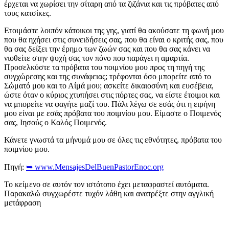
έρχεται να χωρίσει την σίταρη από τα ζιζάνια και τις πρόβατες από
τους κατσίκες.
Ετοιμάστε λοιπόν κάτοικοι της γης, γιατί θα ακούσατε τη φωνή μου
που θα ηχήσει στις συνειδήσεις σας, που θα είναι ο κριτής σας, που
θα σας δείξει την έρημο των ζωών σας και που θα σας κάνει να
νιοθείτε στην ψυχή σας τον πόνο που παράγει η αμαρτία.
Προσελκύστε τα πρόβατα του ποιμνίου μου προς τη πηγή της
συγχώρεσης και της συνάφειας; τρέφονται όσο μπορείτε από το
Σώματό μου και το Αίμά μου; ασκείτε δικαιοσύνη και ευσέβεια,
ώστε όταν ο κύριος χτυπήσει στις πόρτες σας, να είστε έτοιμοι και
να μπορείτε να φαγήτε μαζί του. Πάλι λέγω σε εσάς ότι η ειρήνη
μου είναι με εσάς πρόβατα του ποιμνίου μου. Είμαστε ο Ποιμενός
σας, Ιησούς ο Καλός Ποιμενός.
Κάνετε γνωστά τα μήνυμά μου σε όλες τις εθνότητες, πρόβατα του
ποιμνίου μου.
Πηγή:
➥ www.MensajesDelBuenPastorEnoc.org
Το κείμενο σε αυτόν τον ιστότοπο έχει μεταφραστεί αυτόματα.
Παρακαλώ συγχωρέστε τυχόν λάθη και ανατρέξτε στην αγγλική
μετάφραση