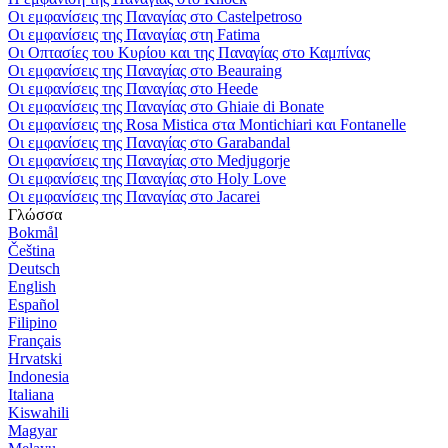
Οι εμφανίσεις της Παναγίας στο Castelpetroso
Οι εμφανίσεις της Παναγίας στη Fatima
Οι Οπτασίες του Κυρίου και της Παναγίας στο Καμπίνας
Οι εμφανίσεις της Παναγίας στο Beauraing
Οι εμφανίσεις της Παναγίας στο Heede
Οι εμφανίσεις της Παναγίας στο Ghiaie di Bonate
Οι εμφανίσεις της Rosa Mistica στα Montichiari και Fontanelle
Οι εμφανίσεις της Παναγίας στο Garabandal
Οι εμφανίσεις της Παναγίας στο Medjugorje
Οι εμφανίσεις της Παναγίας στο Holy Love
Οι εμφανίσεις της Παναγίας στο Jacarei
Γλώσσα
Bokmål
Čeština
Deutsch
English
Español
Filipino
Français
Hrvatski
Indonesia
Italiana
Kiswahili
Magyar