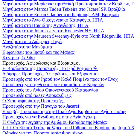
Μηνύματα στην Μαρία για την Θεϊκή Προετοιμασία των Καρδιών, 
Μηνύματα στον Marcos Tadeu Teixeira στο Jacareí SP, Βραζιλία
Μηνύματα στον Edson Glauber στο Itapiranga AM, Βραζιλία
Μηνύματα στο Άγιο Οικογενειακό Καταφύγιο, ΗΠΑ
Μηνύματα στα Παιδιά της Ανανέωσης, ΗΠΑ
Μηνύματα στον John Leary στο Rochester NY, ΗΠΑ
Μηνύματα στην Maureen Sweeney-Kyle στο North Ridgeville, ΗΠ
Μηνύματα από Διάφορες Πηγές
Αναζητήστε τα Μηνύματα
Εμφανίσεις του Ιησού και της Μαρίας
Κεντρική Σελίδα
Προσευχές, Αφιερώσεις και Εξορκισμοί
Η Βασίλισσα της Προσευχής: Το Ιερό Ροζάριο
🌹
Διάφορες Προσευχές, Αφιερώσεις και Εξορκισμοί
Προσευχές από τον Ιησού τον Καλό Ποιμένα προς τον Ενοχ
Προσευχές για τη Θεϊκή Προετοιμασία των Καρδιών
Προσευχές του Αγίου Οικογενειακού Καταφυγίου
Προσευχές από άλλες Αποκαλύψεις
Ο Σταυροφορία της Προσευχής
Προσευχές από την Παναγιά του Jacarei
Ευσεβής Προσήλωση στην Πολύ Άγία Καρδιά του Αγίου Ιωσήφ
Προσευχές για να Ενωθούμε με την Αγία Αγάπη
Η Φλόγα της Αγάπης της Αμώμου Καρδιάς της Μαρίας
†
†
†
Οι Είκοσι Τέσσερις Ώρες του Πάθους του Κυρίου μας Ιησού 
Οδηγίες για την Προετοιμασία Φαρμάκων