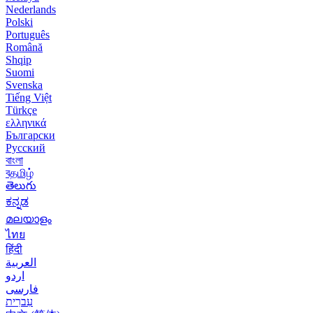
Nederlands
Polski
Português
Română
Shqip
Suomi
Svenska
Tiếng Việt
Türkçe
ελληνικά
Български
Русский
বাংলা
বதமிழ்
తెలుగు
ಕನ್ನಡ
മലയാളം
ไทย
हिंदी
العربية
اردو
فارسی
עִברִית