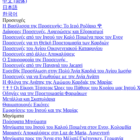
中文 (简体)
日本語
한국어
Προσευχές
Η Βασίλισσα της Προσευχής: Το Ιερό Ροζάριο
🌹
Διάφορες Προσευχές, Αφιερώσεις και Εξορκισμοί
Προσευχές από τον Ιησού τον Καλό Ποιμένα προς τον Ενοχ
Προσευχές για τη Θεϊκή Προετοιμασία των Καρδιών
Προσευχές του Αγίου Οικογενειακού Καταφυγίου
Προσευχές από άλλες Αποκαλύψεις
Ο Σταυροφορία της Προσευχής
Προσευχές από την Παναγιά του Jacarei
Ευσεβής Προσήλωση στην Πολύ Άγία Καρδιά του Αγίου Ιωσήφ
Προσευχές για να Ενωθούμε με την Αγία Αγάπη
Η Φλόγα της Αγάπης της Αμώμου Καρδιάς της Μαρίας
†
†
†
Οι Είκοσι Τέσσερις Ώρες του Πάθους του Κυρίου μας Ιησού 
Οδηγίες για την Προετοιμασία Φαρμάκων
Μετάλλια και Σκαπυλάρια
Θαυματουργές Εικόνες
Εμφανίσεις του Ιησού και της Μαρίας
Μηνύματα
Πρόσφατα Μηνύματα
Μηνύματα του Ιησού του Καλού Ποιμένα στον Ενοχ, Κολομβία
Μαριανές Αποκαλύψεις στη Luz de Maria, Αργεντινή
Μηνύματα προς την Άννα στο Μέλατζ/Γκέτινγκεν, Γερμανία