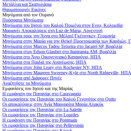
Μετάλλια και Σκαπυλάρια
Θαυματουργές Εικόνες
Μηνύματα από τον Ουρανό
Πρόσφατα Μηνύματα
Μηνύματα του Ιησού του Καλού Ποιμένα στον Ενοχ, Κολομβία
Μαριανές Αποκαλύψεις στη Luz de Maria, Αργεντινή
Μηνύματα προς την Άννα στο Μέλατζ/Γκέτινγκεν, Γερμανία
Μηνύματα στην Μαρία για την Θεϊκή Προετοιμασία των Καρδιών, 
Μηνύματα στον Marcos Tadeu Teixeira στο Jacareí SP, Βραζιλία
Μηνύματα στον Edson Glauber στο Itapiranga AM, Βραζιλία
Μηνύματα στο Άγιο Οικογενειακό Καταφύγιο, ΗΠΑ
Μηνύματα στα Παιδιά της Ανανέωσης, ΗΠΑ
Μηνύματα στον John Leary στο Rochester NY, ΗΠΑ
Μηνύματα στην Maureen Sweeney-Kyle στο North Ridgeville, ΗΠ
Μηνύματα από Διάφορες Πηγές
Αναζητήστε τα Μηνύματα
Εμφανίσεις του Ιησού και της Μαρίας
Η εμφάνιση της Παναγίας στο Caravaggio
Οι εμφανίσεις της Παναγίας του Καλού Γεγονότος στο Quito
Οι αποκαλύψεις στην Αγία Μαργαρίτα Μαρία Αλακόκ
Οι εμφανίσεις της Παναγίας στη La Salette
Οι εμφανίσεις της Παναγίας στη Lourdes
Η εμφάνιση της Παναγίας στο Pontmain
Οι εμφανίσεις της Παναγίας στο Pellevoisin
Η εμφάνιση της Παναγίας στο Knock