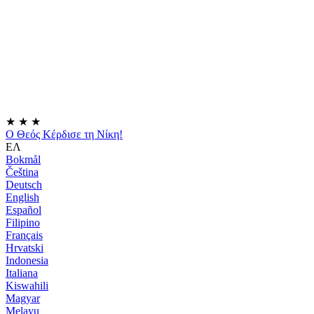
★
★
★
Ο Θεός Κέρδισε τη Νίκη!
ΕΛ
Bokmål
Čeština
Deutsch
English
Español
Filipino
Français
Hrvatski
Indonesia
Italiana
Kiswahili
Magyar
Melayu