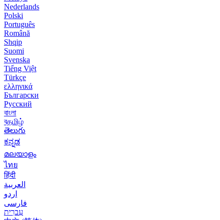
Nederlands
Polski
Português
Română
Shqip
Suomi
Svenska
Tiếng Việt
Türkçe
ελληνικά
Български
Русский
বাংলা
বதமிழ்
తెలుగు
ಕನ್ನಡ
മലയാളം
ไทย
हिंदी
العربية
اردو
فارسی
עִברִית