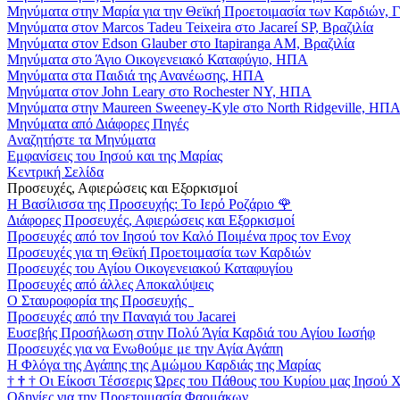
Μηνύματα στην Μαρία για την Θεϊκή Προετοιμασία των Καρδιών, 
Μηνύματα στον Marcos Tadeu Teixeira στο Jacareí SP, Βραζιλία
Μηνύματα στον Edson Glauber στο Itapiranga AM, Βραζιλία
Μηνύματα στο Άγιο Οικογενειακό Καταφύγιο, ΗΠΑ
Μηνύματα στα Παιδιά της Ανανέωσης, ΗΠΑ
Μηνύματα στον John Leary στο Rochester NY, ΗΠΑ
Μηνύματα στην Maureen Sweeney-Kyle στο North Ridgeville, ΗΠ
Μηνύματα από Διάφορες Πηγές
Αναζητήστε τα Μηνύματα
Εμφανίσεις του Ιησού και της Μαρίας
Κεντρική Σελίδα
Προσευχές, Αφιερώσεις και Εξορκισμοί
Η Βασίλισσα της Προσευχής: Το Ιερό Ροζάριο
🌹
Διάφορες Προσευχές, Αφιερώσεις και Εξορκισμοί
Προσευχές από τον Ιησού τον Καλό Ποιμένα προς τον Ενοχ
Προσευχές για τη Θεϊκή Προετοιμασία των Καρδιών
Προσευχές του Αγίου Οικογενειακού Καταφυγίου
Προσευχές από άλλες Αποκαλύψεις
Ο Σταυροφορία της Προσευχής
Προσευχές από την Παναγιά του Jacarei
Ευσεβής Προσήλωση στην Πολύ Άγία Καρδιά του Αγίου Ιωσήφ
Προσευχές για να Ενωθούμε με την Αγία Αγάπη
Η Φλόγα της Αγάπης της Αμώμου Καρδιάς της Μαρίας
†
†
†
Οι Είκοσι Τέσσερις Ώρες του Πάθους του Κυρίου μας Ιησού 
Οδηγίες για την Προετοιμασία Φαρμάκων