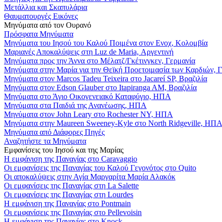
Μετάλλια και Σκαπυλάρια
Θαυματουργές Εικόνες
Μηνύματα από τον Ουρανό
Πρόσφατα Μηνύματα
Μηνύματα του Ιησού του Καλού Ποιμένα στον Ενοχ, Κολομβία
Μαριανές Αποκαλύψεις στη Luz de Maria, Αργεντινή
Μηνύματα προς την Άννα στο Μέλατζ/Γκέτινγκεν, Γερμανία
Μηνύματα στην Μαρία για την Θεϊκή Προετοιμασία των Καρδιών, 
Μηνύματα στον Marcos Tadeu Teixeira στο Jacareí SP, Βραζιλία
Μηνύματα στον Edson Glauber στο Itapiranga AM, Βραζιλία
Μηνύματα στο Άγιο Οικογενειακό Καταφύγιο, ΗΠΑ
Μηνύματα στα Παιδιά της Ανανέωσης, ΗΠΑ
Μηνύματα στον John Leary στο Rochester NY, ΗΠΑ
Μηνύματα στην Maureen Sweeney-Kyle στο North Ridgeville, ΗΠ
Μηνύματα από Διάφορες Πηγές
Αναζητήστε τα Μηνύματα
Εμφανίσεις του Ιησού και της Μαρίας
Η εμφάνιση της Παναγίας στο Caravaggio
Οι εμφανίσεις της Παναγίας του Καλού Γεγονότος στο Quito
Οι αποκαλύψεις στην Αγία Μαργαρίτα Μαρία Αλακόκ
Οι εμφανίσεις της Παναγίας στη La Salette
Οι εμφανίσεις της Παναγίας στη Lourdes
Η εμφάνιση της Παναγίας στο Pontmain
Οι εμφανίσεις της Παναγίας στο Pellevoisin
Η εμφάνιση της Παναγίας στο Knock