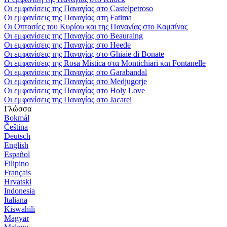
Οι εμφανίσεις της Παναγίας στο Castelpetroso
Οι εμφανίσεις της Παναγίας στη Fatima
Οι Οπτασίες του Κυρίου και της Παναγίας στο Καμπίνας
Οι εμφανίσεις της Παναγίας στο Beauraing
Οι εμφανίσεις της Παναγίας στο Heede
Οι εμφανίσεις της Παναγίας στο Ghiaie di Bonate
Οι εμφανίσεις της Rosa Mistica στα Montichiari και Fontanelle
Οι εμφανίσεις της Παναγίας στο Garabandal
Οι εμφανίσεις της Παναγίας στο Medjugorje
Οι εμφανίσεις της Παναγίας στο Holy Love
Οι εμφανίσεις της Παναγίας στο Jacarei
Γλώσσα
Bokmål
Čeština
Deutsch
English
Español
Filipino
Français
Hrvatski
Indonesia
Italiana
Kiswahili
Magyar