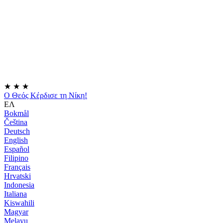
★
★
★
Ο Θεός Κέρδισε τη Νίκη!
ΕΛ
Bokmål
Čeština
Deutsch
English
Español
Filipino
Français
Hrvatski
Indonesia
Italiana
Kiswahili
Magyar
Melayu