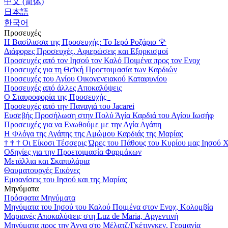
中文 (简体)
日本語
한국어
Προσευχές
Η Βασίλισσα της Προσευχής: Το Ιερό Ροζάριο
🌹
Διάφορες Προσευχές, Αφιερώσεις και Εξορκισμοί
Προσευχές από τον Ιησού τον Καλό Ποιμένα προς τον Ενοχ
Προσευχές για τη Θεϊκή Προετοιμασία των Καρδιών
Προσευχές του Αγίου Οικογενειακού Καταφυγίου
Προσευχές από άλλες Αποκαλύψεις
Ο Σταυροφορία της Προσευχής
Προσευχές από την Παναγιά του Jacarei
Ευσεβής Προσήλωση στην Πολύ Άγία Καρδιά του Αγίου Ιωσήφ
Προσευχές για να Ενωθούμε με την Αγία Αγάπη
Η Φλόγα της Αγάπης της Αμώμου Καρδιάς της Μαρίας
†
†
†
Οι Είκοσι Τέσσερις Ώρες του Πάθους του Κυρίου μας Ιησού 
Οδηγίες για την Προετοιμασία Φαρμάκων
Μετάλλια και Σκαπυλάρια
Θαυματουργές Εικόνες
Εμφανίσεις του Ιησού και της Μαρίας
Μηνύματα
Πρόσφατα Μηνύματα
Μηνύματα του Ιησού του Καλού Ποιμένα στον Ενοχ, Κολομβία
Μαριανές Αποκαλύψεις στη Luz de Maria, Αργεντινή
Μηνύματα προς την Άννα στο Μέλατζ/Γκέτινγκεν, Γερμανία