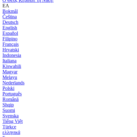
Ο Θεός Κέρδισε τη Νίκη!
ΕΛ
Bokmål
Čeština
Deutsch
English
Español
Filipino
Français
Hrvatski
Indonesia
Italiana
Kiswahili
Magyar
Melayu
Nederlands
Polski
Português
Română
Shqip
Suomi
Svenska
Tiếng Việt
Türkçe
ελληνικά