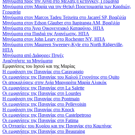
Μηνύματα προς την Άννα στο Μέλατζ/Γκέτινγκεν, Γερμανία
Μηνύματα στην Μαρία για την Θεϊκή Προετοιμασία των Καρδιών,
Γερμανία
Μηνύματα στον Marcos Tadeu Teixeira στο Jacareí SP, Βραζιλία
Μηνύματα στον Edson Glauber στο Itapiranga AM, Βραζιλία
Μηνύματα στο Άγιο Οικογενειακό Καταφύγιο, ΗΠΑ
Μηνύματα στα Παιδιά της Ανανέωσης, ΗΠΑ
Μηνύματα στον John Leary στο Rochester NY, ΗΠΑ
Μηνύματα στην Maureen Sweeney-Kyle στο North Ridgeville,
ΗΠΑ
Μηνύματα από Διάφορες Πηγές
Αναζητήστε τα Μηνύματα
Εμφανίσεις του Ιησού και της Μαρίας
Η εμφάνιση της Παναγίας στο Caravaggio
Οι εμφανίσεις της Παναγίας του Καλού Γεγονότος στο Quito
Οι αποκαλύψεις στην Αγία Μαργαρίτα Μαρία Αλακόκ
Οι εμφανίσεις της Παναγίας στη La Salette
Οι εμφανίσεις της Παναγίας στη Lourdes
Η εμφάνιση της Παναγίας στο Pontmain
Οι εμφανίσεις της Παναγίας στο Pellevoisin
Η εμφάνιση της Παναγίας στο Knock
Οι εμφανίσεις της Παναγίας στο Castelpetroso
Οι εμφανίσεις της Παναγίας στη Fatima
Οι Οπτασίες του Κυρίου και της Παναγίας στο Καμπίνας
Οι εμφανίσεις της Παναγίας στο Beauraing