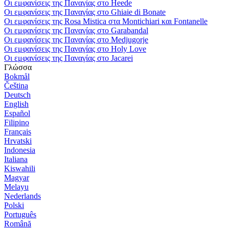
Οι εμφανίσεις της Παναγίας στο Heede
Οι εμφανίσεις της Παναγίας στο Ghiaie di Bonate
Οι εμφανίσεις της Rosa Mistica στα Montichiari και Fontanelle
Οι εμφανίσεις της Παναγίας στο Garabandal
Οι εμφανίσεις της Παναγίας στο Medjugorje
Οι εμφανίσεις της Παναγίας στο Holy Love
Οι εμφανίσεις της Παναγίας στο Jacarei
Γλώσσα
Bokmål
Čeština
Deutsch
English
Español
Filipino
Français
Hrvatski
Indonesia
Italiana
Kiswahili
Magyar
Melayu
Nederlands
Polski
Português
Română