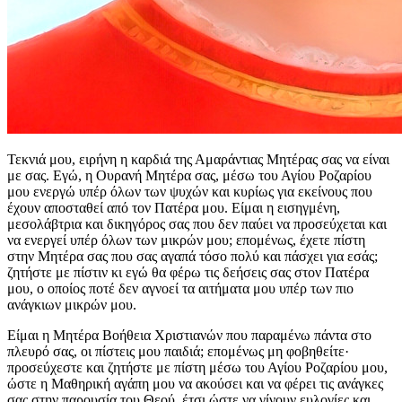
Τεκνιά μου, ειρήνη η καρδιά της Αμαράντιας Μητέρας σας να είναι
με σας. Εγώ, η Ουρανή Μητέρα σας, μέσω του Αγίου Ροζαρίου
μου ενεργώ υπέρ όλων των ψυχών και κυρίως για εκείνους που
έχουν αποσταθεί από τον Πατέρα μου. Είμαι η εισηγμένη,
μεσολάβτρια και δικηγόρος σας που δεν παύει να προσεύχεται και
να ενεργεί υπέρ όλων των μικρών μου; επομένως, έχετε πίστη
στην Μητέρα σας που σας αγαπά τόσο πολύ και πάσχει για εσάς;
ζητήστε με πίστιν κι εγώ θα φέρω τις δεήσεις σας στον Πατέρα
μου, ο οποίος ποτέ δεν αγνοεί τα αιτήματα μου υπέρ των πιο
ανάγκιων μικρών μου.
Είμαι η Μητέρα Βοήθεια Χριστιανών που παραμένω πάντα στο
πλευρό σας, οι πίστεις μου παιδιά; επομένως μη φοβηθείτε·
προσεύχεστε και ζητήστε με πίστη μέσω του Αγίου Ροζαρίου μου,
ώστε η Μαθηρική αγάπη μου να ακούσει και να φέρει τις ανάγκες
σας στην παρουσία του Θεού, έτσι ώστε να γίνουν ευλογίες και