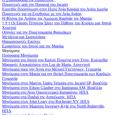
Προσευχές από την Παναγιά του Jacarei
Ευσεβής Προσήλωση στην Πολύ Άγία Καρδιά του Αγίου Ιωσήφ
Προσευχές για να Ενωθούμε με την Αγία Αγάπη
Η Φλόγα της Αγάπης της Αμώμου Καρδιάς της Μαρίας
†
†
†
Οι Είκοσι Τέσσερις Ώρες του Πάθους του Κυρίου μας Ιησού
Χριστού
Οδηγίες για την Προετοιμασία Φαρμάκων
Μετάλλια και Σκαπυλάρια
Θαυματουργές Εικόνες
Εμφανίσεις του Ιησού και της Μαρίας
Μηνύματα
Πρόσφατα Μηνύματα
Μηνύματα του Ιησού του Καλού Ποιμένα στον Ενοχ, Κολομβία
Μαριανές Αποκαλύψεις στη Luz de Maria, Αργεντινή
Μηνύματα προς την Άννα στο Μέλατζ/Γκέτινγκεν, Γερμανία
Μηνύματα στην Μαρία για την Θεϊκή Προετοιμασία των Καρδιών,
Γερμανία
Μηνύματα στον Marcos Tadeu Teixeira στο Jacareí SP, Βραζιλία
Μηνύματα στον Edson Glauber στο Itapiranga AM, Βραζιλία
Μηνύματα στο Άγιο Οικογενειακό Καταφύγιο, ΗΠΑ
Μηνύματα στα Παιδιά της Ανανέωσης, ΗΠΑ
Μηνύματα στον John Leary στο Rochester NY, ΗΠΑ
Μηνύματα στην Maureen Sweeney-Kyle στο North Ridgeville,
ΗΠΑ