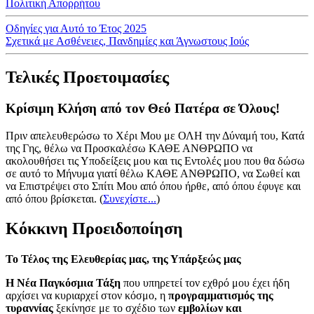
Πολιτική Απορρήτου
Οδηγίες για Αυτό το Έτος 2025
Σχετικά με Ασθένειες, Πανδημίες και Άγνωστους Ιούς
Τελικές Προετοιμασίες
Κρίσιμη Κλήση από τον Θεό Πατέρα σε Όλους!
Πριν απελευθερώσω το Χέρι Μου με ΟΛΗ την Δύναμή του, Κατά
της Γης, θέλω να Προσκαλέσω ΚΑΘΕ ΑΝΘΡΩΠΟ να
ακολουθήσει τις Υποδείξεις μου και τις Εντολές μου που θα δώσω
σε αυτό το Μήνυμα γιατί θέλω ΚΑΘΕ ΑΝΘΡΩΠΟ, να Σωθεί και
να Επιστρέψει στο Σπίτι Μου από όπου ήρθε, από όπου έφυγε και
από όπου βρίσκεται.
(
Συνεχίστε...
)
Κόκκινη Προειδοποίηση
Το Τέλος της Ελευθερίας μας, της Υπάρξεώς μας
Η Νέα Παγκόσμια Τάξη
που υπηρετεί τον εχθρό μου έχει ήδη
αρχίσει να κυριαρχεί στον κόσμο, η
προγραμματισμός της
τυραννίας
ξεκίνησε με το σχέδιο των
εμβολίων και