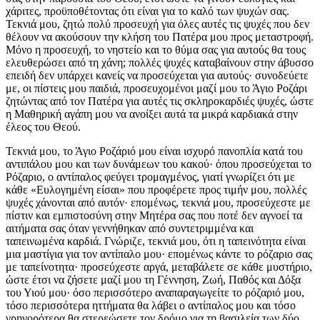
χάριτες, προϋποθέτοντας ότι είναι για το καλό των ψυχών σας.
Τεκνιά μου, ζητώ πολύ προσευχή για όλες αυτές τις ψυχές που δεν
θέλουν να ακούσουν την κλήση του Πατέρα μου προς μεταστροφή.
Μόνο η προσευχή, το νηστείο και το θύμα σας για αυτούς θα τους
ελευθερώσει από τη χάνη; πολλές ψυχές καταβαίνουν στην άβυσσο
επειδή δεν υπάρχει κανείς να προσεύχεται για αυτούς· συνοδεύετε
με, οι πίστεις μου παιδιά, προσευχομένοι μαζί μου το Άγιο Ροζάρι
ζητώντας από τον Πατέρα για αυτές τις σκληροκαρδιές ψυχές, ώστε
η Μαθηρική αγάπη μου να ανοίξει αυτά τα μικρά καρδιακά στην
έλεος του Θεού.
Τεκνιά μου, το Άγιο Ροζάριό μου είναι ισχυρό πανοπλία κατά του
αντιπάλου μου και των δυνάμεων του κακού· όπου προσεύχεται το
Ρόζαριο, ο αντίπαλος φεύγει τρομαγμένος, γιατί γνωρίζει ότι με
κάθε «Ευλογημένη είσαι» που προφέρετε προς τιμήν μου, πολλές
ψυχές χάνονται από αυτόν· επομένως, τεκνιά μου, προσεύχεστε με
πίστιν και εμπιστοσύνη στην Μητέρα σας που ποτέ δεν αγνοεί τα
αιτήματα σας όταν γεννήθηκαν από συντετριμμένα και
ταπεινωμένα καρδιά. Γνώριζε, τεκνιά μου, ότι η ταπεινότητα είναι
μια μαστίγια για τον αντίπαλο μου· επομένως κάντε το ρόζαριο σας
με ταπείνοτητα· προσεύχεστε αργά, μεταβάλετε σε κάθε μυστήριο,
ώστε έτσι να ζήσετε μαζί μου τη Γέννηση, Ζωή, Παθός και Δόξα
του Υιού μου· όσο περισσότερο αναπαραγωγείτε το ρόζαριό μου,
τόσο περισσότερα ηττήματα θα λάβει ο αντίπαλος μου και τόσο
γρηγορότερα θα στερεώσετε τον δρόμο για τη βασιλεία των δύο