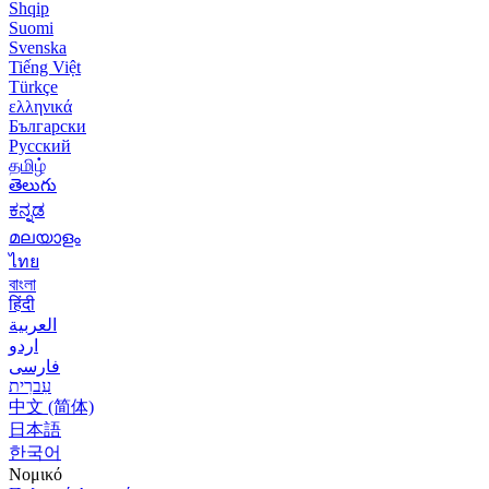
Shqip
Suomi
Svenska
Tiếng Việt
Türkçe
ελληνικά
Български
Русский
தமிழ்
తెలుగు
ಕನ್ನಡ
മലയാളം
ไทย
বাংলা
हिंदी
العربية
اردو
فارسی
עִברִית
中文 (简体)
日本語
한국어
Νομικό