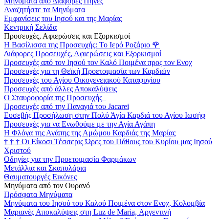
Μηνύματα από Διάφορες Πηγές
Αναζητήστε τα Μηνύματα
Εμφανίσεις του Ιησού και της Μαρίας
Κεντρική Σελίδα
Προσευχές, Αφιερώσεις και Εξορκισμοί
Η Βασίλισσα της Προσευχής: Το Ιερό Ροζάριο
🌹
Διάφορες Προσευχές, Αφιερώσεις και Εξορκισμοί
Προσευχές από τον Ιησού τον Καλό Ποιμένα προς τον Ενοχ
Προσευχές για τη Θεϊκή Προετοιμασία των Καρδιών
Προσευχές του Αγίου Οικογενειακού Καταφυγίου
Προσευχές από άλλες Αποκαλύψεις
Ο Σταυροφορία της Προσευχής
Προσευχές από την Παναγιά του Jacarei
Ευσεβής Προσήλωση στην Πολύ Άγία Καρδιά του Αγίου Ιωσήφ
Προσευχές για να Ενωθούμε με την Αγία Αγάπη
Η Φλόγα της Αγάπης της Αμώμου Καρδιάς της Μαρίας
†
†
†
Οι Είκοσι Τέσσερις Ώρες του Πάθους του Κυρίου μας Ιησού
Χριστού
Οδηγίες για την Προετοιμασία Φαρμάκων
Μετάλλια και Σκαπυλάρια
Θαυματουργές Εικόνες
Μηνύματα από τον Ουρανό
Πρόσφατα Μηνύματα
Μηνύματα του Ιησού του Καλού Ποιμένα στον Ενοχ, Κολομβία
Μαριανές Αποκαλύψεις στη Luz de Maria, Αργεντινή