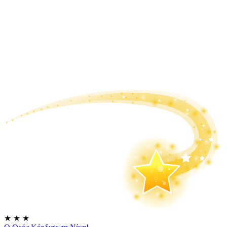
★
★
★