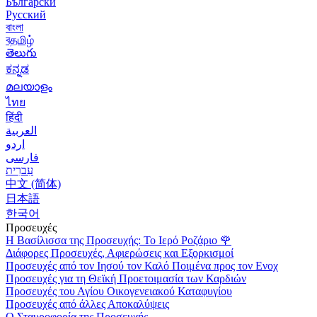
Български
Русский
বাংলা
বதமிழ்
తెలుగు
ಕನ್ನಡ
മലയാളം
ไทย
हिंदी
العربية
اردو
فارسی
עִברִית
中文 (简体)
日本語
한국어
Προσευχές
Η Βασίλισσα της Προσευχής: Το Ιερό Ροζάριο
🌹
Διάφορες Προσευχές, Αφιερώσεις και Εξορκισμοί
Προσευχές από τον Ιησού τον Καλό Ποιμένα προς τον Ενοχ
Προσευχές για τη Θεϊκή Προετοιμασία των Καρδιών
Προσευχές του Αγίου Οικογενειακού Καταφυγίου
Προσευχές από άλλες Αποκαλύψεις
Ο Σταυροφορία της Προσευχής