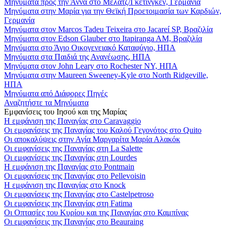
Μηνύματα προς την Άννα στο Μέλατζ/Γκέτινγκεν, Γερμανία
Μηνύματα στην Μαρία για την Θεϊκή Προετοιμασία των Καρδιών,
Γερμανία
Μηνύματα στον Marcos Tadeu Teixeira στο Jacareí SP, Βραζιλία
Μηνύματα στον Edson Glauber στο Itapiranga AM, Βραζιλία
Μηνύματα στο Άγιο Οικογενειακό Καταφύγιο, ΗΠΑ
Μηνύματα στα Παιδιά της Ανανέωσης, ΗΠΑ
Μηνύματα στον John Leary στο Rochester NY, ΗΠΑ
Μηνύματα στην Maureen Sweeney-Kyle στο North Ridgeville,
ΗΠΑ
Μηνύματα από Διάφορες Πηγές
Αναζητήστε τα Μηνύματα
Εμφανίσεις του Ιησού και της Μαρίας
Η εμφάνιση της Παναγίας στο Caravaggio
Οι εμφανίσεις της Παναγίας του Καλού Γεγονότος στο Quito
Οι αποκαλύψεις στην Αγία Μαργαρίτα Μαρία Αλακόκ
Οι εμφανίσεις της Παναγίας στη La Salette
Οι εμφανίσεις της Παναγίας στη Lourdes
Η εμφάνιση της Παναγίας στο Pontmain
Οι εμφανίσεις της Παναγίας στο Pellevoisin
Η εμφάνιση της Παναγίας στο Knock
Οι εμφανίσεις της Παναγίας στο Castelpetroso
Οι εμφανίσεις της Παναγίας στη Fatima
Οι Οπτασίες του Κυρίου και της Παναγίας στο Καμπίνας
Οι εμφανίσεις της Παναγίας στο Beauraing