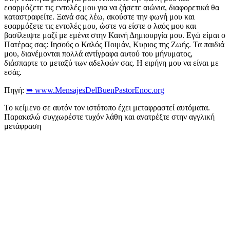
εφαρμόζετε τις εντολές μου για να ζήσετε αιώνια, διαφορετικά θα
καταστραφείτε. Ξανά σας λέω, ακούστε την φωνή μου και
εφαρμόζετε τις εντολές μου, ώστε να είστε ο λαός μου και
βασίλειψτε μαζί με εμένα στην Καινή Δημιουργία μου. Εγώ είμαι ο
Πατέρας σας: Ιησούς ο Καλός Ποιμάν, Κυριος της Ζωής. Τα παιδιά
μου, διανέμονται πολλά αντίγραφα αυτού του μήνυματος,
διάσπαρτε το μεταξύ των αδελφών σας. Η ειρήνη μου να είναι με
εσάς.
Πηγή:
➥ www.MensajesDelBuenPastorEnoc.org
Το κείμενο σε αυτόν τον ιστότοπο έχει μεταφραστεί αυτόματα.
Παρακαλώ συγχωρέστε τυχόν λάθη και ανατρέξτε στην αγγλική
μετάφραση