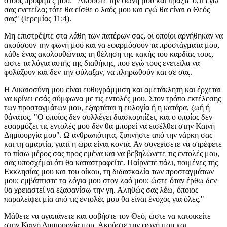
στους προφητές μου: "Ακούστε την φωνή μου και πράξτε ό,τι εγώ
σας ενετείλα; τότε θα είσθε ο λαός μου και εγώ θα είναι ο Θεός
σας" (Ιερεμίας 11:4).
Μη επιστρέψτε στα λάθη των πατέρων σας, οι οποίοι αρνήθηκαν να
ακούσουν την φωνή μου και να εφαρμόσουν τα προστάγματα μου,
κάθε ένας ακολουθώντας τη θέληση της κακής του καρδίας τους,
ώστε τα λόγια αυτής της διαθήκης, που εγώ τους ενετείλα να
φυλάξουν και δεν την φύλαξαν, να πληρωθούν και σε σας.
Η Δικαιοσύνη μου είναι ευθυγράμμιση και αμετάκλητη και έρχεται
να κρίνει εσάς σύμφωνα με τις εντολές μου. Στον τρόπο εκτέλεσης
των προσταγμάτων μου, εξαρτάται η ευλογία ή η κατάρα, ζωή ή
θάνατος. "Ο οποίος δεν συλλέγει διασκορπίζει, και ο οποίος δεν
εφαρμόζει τις εντολές μου δεν θα μπορεί να εισέλθει στην Καινή
Δημιουργία μου". Ω ανθρωπότητα, ξυπνήστε από την νάρκη σας
και τη αμαρτία, γιατί η ώρα είναι κοντά. Αν συνεχίσετε να στρέφετε
το πίσω μέρος σας προς εμένα και να βεβηλώνετε τις εντολές μου,
σας υποσχέμαι ότι θα καταστραφείτε. Παίρνετε πάλι, ποιμένες της
Εκκλησίας μου και του οίκου, τη διδασκαλία των προσταγμάτων
μου; εμβάπτιστε τα λόγια μου στον λαό μου; ώστε όταν έρθω δεν
θα χρειαστεί να εξαφανίσω την γη. Αληθώς σας λέω, όποιος
παραλείψει μία από τις εντολές μου θα είναι ένοχος για όλες."
Μάθετε να αγαπάνετε και φοβήστε τον Θεό, ώστε να κατοικείτε
στην Καινή Δημιουργία μου. Ακούστε την φωνή μου και