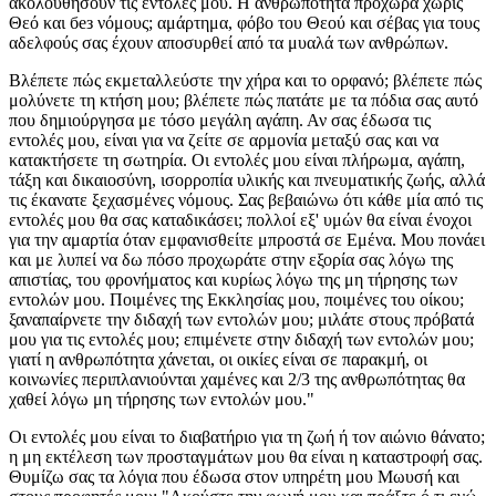
ακολουθήσουν τις εντολές μου. Η ανθρωπότητα προχωρά χωρίς
Θεό και без νόμους; αμάρτημα, φόβο του Θεού και σέβας για τους
αδελφούς σας έχουν αποσυρθεί από τα μυαλά των ανθρώπων.
Βλέπετε πώς εκμεταλλεύστε την χήρα και το ορφανό; βλέπετε πώς
μολύνετε τη κτήση μου; βλέπετε πώς πατάτε με τα πόδια σας αυτό
που δημιούργησα με τόσο μεγάλη αγάπη. Αν σας έδωσα τις
εντολές μου, είναι για να ζείτε σε αρμονία μεταξύ σας και να
κατακτήσετε τη σωτηρία. Οι εντολές μου είναι πλήρωμα, αγάπη,
τάξη και δικαιοσύνη, ισορροπία υλικής και πνευματικής ζωής, αλλά
τις έκανατε ξεχασμένες νόμους. Σας βεβαιώνω ότι κάθε μία από τις
εντολές μου θα σας καταδικάσει; πολλοί εξ' υμών θα είναι ένοχοι
για την αμαρτία όταν εμφανισθείτε μπροστά σε Εμένα. Μου πονάει
και με λυπεί να δω πόσο προχωράτε στην εξορία σας λόγω της
απιστίας, του φρονήματος και κυρίως λόγω της μη τήρησης των
εντολών μου. Ποιμένες της Εκκλησίας μου, ποιμένες του οίκου;
ξαναπαίρνετε την διδαχή των εντολών μου; μιλάτε στους πρόβατά
μου για τις εντολές μου; επιμένετε στην διδαχή των εντολών μου;
γιατί η ανθρωπότητα χάνεται, οι οικίες είναι σε παρακμή, οι
κοινωνίες περιπλανιούνται χαμένες και 2/3 της ανθρωπότητας θα
χαθεί λόγω μη τήρησης των εντολών μου."
Οι εντολές μου είναι το διαβατήριο για τη ζωή ή τον αιώνιο θάνατο;
η μη εκτέλεση των προσταγμάτων μου θα είναι η καταστροφή σας.
Θυμίζω σας τα λόγια που έδωσα στον υπηρέτη μου Μωυσή και