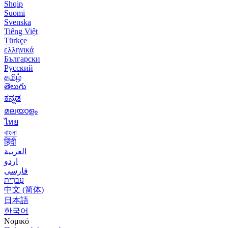
Shqip
Suomi
Svenska
Tiếng Việt
Türkçe
ελληνικά
Български
Русский
தமிழ்
తెలుగు
ಕನ್ನಡ
മലയാളം
ไทย
বাংলা
हिंदी
العربية
اردو
فارسی
עִברִית
中文 (简体)
日本語
한국어
Νομικό