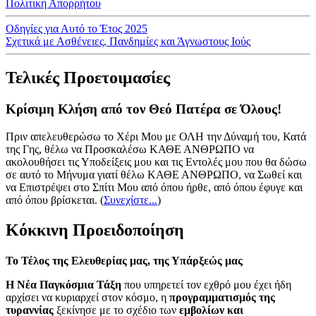
Πολιτική Απορρήτου
Οδηγίες για Αυτό το Έτος 2025
Σχετικά με Ασθένειες, Πανδημίες και Άγνωστους Ιούς
Τελικές Προετοιμασίες
Κρίσιμη Κλήση από τον Θεό Πατέρα σε Όλους!
Πριν απελευθερώσω το Χέρι Μου με ΟΛΗ την Δύναμή του, Κατά
της Γης, θέλω να Προσκαλέσω ΚΑΘΕ ΑΝΘΡΩΠΟ να
ακολουθήσει τις Υποδείξεις μου και τις Εντολές μου που θα δώσω
σε αυτό το Μήνυμα γιατί θέλω ΚΑΘΕ ΑΝΘΡΩΠΟ, να Σωθεί και
να Επιστρέψει στο Σπίτι Μου από όπου ήρθε, από όπου έφυγε και
από όπου βρίσκεται.
(
Συνεχίστε...
)
Κόκκινη Προειδοποίηση
Το Τέλος της Ελευθερίας μας, της Υπάρξεώς μας
Η Νέα Παγκόσμια Τάξη
που υπηρετεί τον εχθρό μου έχει ήδη
αρχίσει να κυριαρχεί στον κόσμο, η
προγραμματισμός της
τυραννίας
ξεκίνησε με το σχέδιο των
εμβολίων και