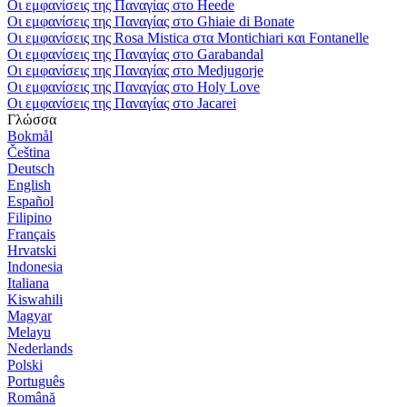
Οι εμφανίσεις της Παναγίας στο Heede
Οι εμφανίσεις της Παναγίας στο Ghiaie di Bonate
Οι εμφανίσεις της Rosa Mistica στα Montichiari και Fontanelle
Οι εμφανίσεις της Παναγίας στο Garabandal
Οι εμφανίσεις της Παναγίας στο Medjugorje
Οι εμφανίσεις της Παναγίας στο Holy Love
Οι εμφανίσεις της Παναγίας στο Jacarei
Γλώσσα
Bokmål
Čeština
Deutsch
English
Español
Filipino
Français
Hrvatski
Indonesia
Italiana
Kiswahili
Magyar
Melayu
Nederlands
Polski
Português
Română