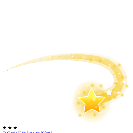
★
★
★