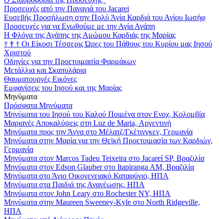
Προσευχές από την Παναγιά του Jacarei
Ευσεβής Προσήλωση στην Πολύ Άγία Καρδιά του Αγίου Ιωσήφ
Προσευχές για να Ενωθούμε με την Αγία Αγάπη
Η Φλόγα της Αγάπης της Αμώμου Καρδιάς της Μαρίας
†
†
†
Οι Είκοσι Τέσσερις Ώρες του Πάθους του Κυρίου μας Ιησού
Χριστού
Οδηγίες για την Προετοιμασία Φαρμάκων
Μετάλλια και Σκαπυλάρια
Θαυματουργές Εικόνες
Εμφανίσεις του Ιησού και της Μαρίας
Μηνύματα
Πρόσφατα Μηνύματα
Μηνύματα του Ιησού του Καλού Ποιμένα στον Ενοχ, Κολομβία
Μαριανές Αποκαλύψεις στη Luz de Maria, Αργεντινή
Μηνύματα προς την Άννα στο Μέλατζ/Γκέτινγκεν, Γερμανία
Μηνύματα στην Μαρία για την Θεϊκή Προετοιμασία των Καρδιών,
Γερμανία
Μηνύματα στον Marcos Tadeu Teixeira στο Jacareí SP, Βραζιλία
Μηνύματα στον Edson Glauber στο Itapiranga AM, Βραζιλία
Μηνύματα στο Άγιο Οικογενειακό Καταφύγιο, ΗΠΑ
Μηνύματα στα Παιδιά της Ανανέωσης, ΗΠΑ
Μηνύματα στον John Leary στο Rochester NY, ΗΠΑ
Μηνύματα στην Maureen Sweeney-Kyle στο North Ridgeville,
ΗΠΑ