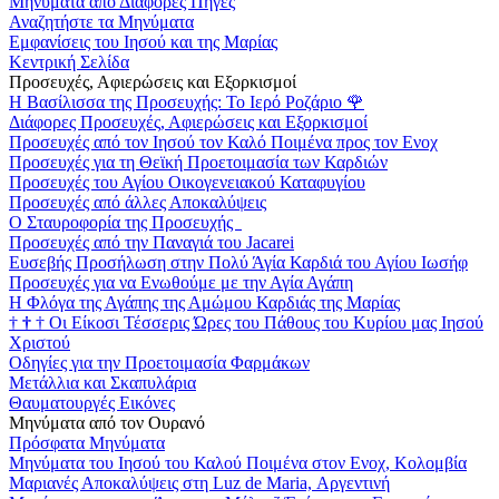
Μηνύματα από Διάφορες Πηγές
Αναζητήστε τα Μηνύματα
Εμφανίσεις του Ιησού και της Μαρίας
Κεντρική Σελίδα
Προσευχές, Αφιερώσεις και Εξορκισμοί
Η Βασίλισσα της Προσευχής: Το Ιερό Ροζάριο
🌹
Διάφορες Προσευχές, Αφιερώσεις και Εξορκισμοί
Προσευχές από τον Ιησού τον Καλό Ποιμένα προς τον Ενοχ
Προσευχές για τη Θεϊκή Προετοιμασία των Καρδιών
Προσευχές του Αγίου Οικογενειακού Καταφυγίου
Προσευχές από άλλες Αποκαλύψεις
Ο Σταυροφορία της Προσευχής
Προσευχές από την Παναγιά του Jacarei
Ευσεβής Προσήλωση στην Πολύ Άγία Καρδιά του Αγίου Ιωσήφ
Προσευχές για να Ενωθούμε με την Αγία Αγάπη
Η Φλόγα της Αγάπης της Αμώμου Καρδιάς της Μαρίας
†
†
†
Οι Είκοσι Τέσσερις Ώρες του Πάθους του Κυρίου μας Ιησού
Χριστού
Οδηγίες για την Προετοιμασία Φαρμάκων
Μετάλλια και Σκαπυλάρια
Θαυματουργές Εικόνες
Μηνύματα από τον Ουρανό
Πρόσφατα Μηνύματα
Μηνύματα του Ιησού του Καλού Ποιμένα στον Ενοχ, Κολομβία
Μαριανές Αποκαλύψεις στη Luz de Maria, Αργεντινή