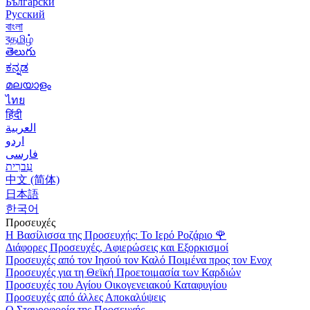
Български
Русский
বাংলা
বதமிழ்
తెలుగు
ಕನ್ನಡ
മലയാളം
ไทย
हिंदी
العربية
اردو
فارسی
עִברִית
中文 (简体)
日本語
한국어
Προσευχές
Η Βασίλισσα της Προσευχής: Το Ιερό Ροζάριο
🌹
Διάφορες Προσευχές, Αφιερώσεις και Εξορκισμοί
Προσευχές από τον Ιησού τον Καλό Ποιμένα προς τον Ενοχ
Προσευχές για τη Θεϊκή Προετοιμασία των Καρδιών
Προσευχές του Αγίου Οικογενειακού Καταφυγίου
Προσευχές από άλλες Αποκαλύψεις
Ο Σταυροφορία της Προσευχής