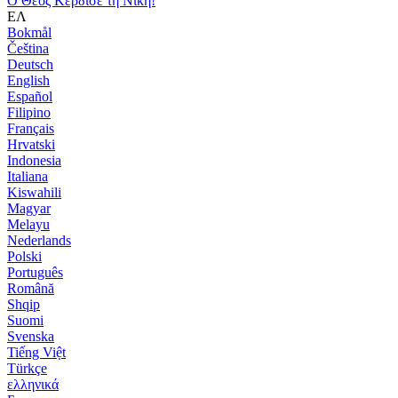
Ο Θεός Κέρδισε τη Νίκη!
ΕΛ
Bokmål
Čeština
Deutsch
English
Español
Filipino
Français
Hrvatski
Indonesia
Italiana
Kiswahili
Magyar
Melayu
Nederlands
Polski
Português
Română
Shqip
Suomi
Svenska
Tiếng Việt
Türkçe
ελληνικά