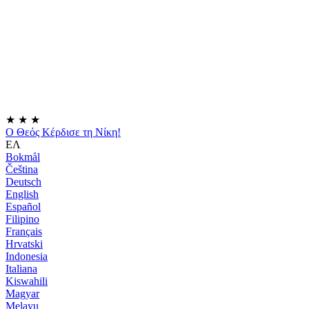
★
★
★
Ο Θεός Κέρδισε τη Νίκη!
ΕΛ
Bokmål
Čeština
Deutsch
English
Español
Filipino
Français
Hrvatski
Indonesia
Italiana
Kiswahili
Magyar
Melayu