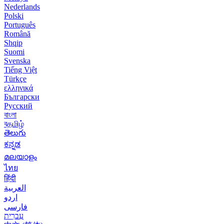
Nederlands
Polski
Português
Română
Shqip
Suomi
Svenska
Tiếng Việt
Türkçe
ελληνικά
Български
Русский
বাংলা
বதமிழ்
తెలుగు
ಕನ್ನಡ
മലയാളം
ไทย
हिंदी
العربية
اردو
فارسی
עִברִית