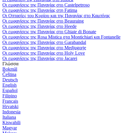
Οι εμφανίσεις της Παναγίας στο Castelpetroso
Οι εμφανίσεις της Παναγίας στη Fatima
Οι Οπτασίες του Κυρίου και της Παναγίας στο Καμπίνας
Οι εμφανίσεις της Παναγίας στο Beauraing
Οι εμφανίσεις της Παναγίας στο Heede
Οι εμφανίσεις της Παναγίας στο Ghiaie di Bonate
Οι εμφανίσεις της Rosa Mistica στα Montichiari και Fontanelle
Οι εμφανίσεις της Παναγίας στο Garabandal
Οι εμφανίσεις της Παναγίας στο Medjugorje
Οι εμφανίσεις της Παναγίας στο Holy Love
Οι εμφανίσεις της Παναγίας στο Jacarei
Γλώσσα
Bokmål
Čeština
Deutsch
English
Español
Filipino
Français
Hrvatski
Indonesia
Italiana
Kiswahili
Magyar