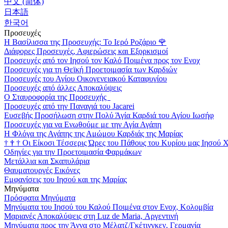
中文 (简体)
日本語
한국어
Προσευχές
Η Βασίλισσα της Προσευχής: Το Ιερό Ροζάριο
🌹
Διάφορες Προσευχές, Αφιερώσεις και Εξορκισμοί
Προσευχές από τον Ιησού τον Καλό Ποιμένα προς τον Ενοχ
Προσευχές για τη Θεϊκή Προετοιμασία των Καρδιών
Προσευχές του Αγίου Οικογενειακού Καταφυγίου
Προσευχές από άλλες Αποκαλύψεις
Ο Σταυροφορία της Προσευχής
Προσευχές από την Παναγιά του Jacarei
Ευσεβής Προσήλωση στην Πολύ Άγία Καρδιά του Αγίου Ιωσήφ
Προσευχές για να Ενωθούμε με την Αγία Αγάπη
Η Φλόγα της Αγάπης της Αμώμου Καρδιάς της Μαρίας
†
†
†
Οι Είκοσι Τέσσερις Ώρες του Πάθους του Κυρίου μας Ιησού 
Οδηγίες για την Προετοιμασία Φαρμάκων
Μετάλλια και Σκαπυλάρια
Θαυματουργές Εικόνες
Εμφανίσεις του Ιησού και της Μαρίας
Μηνύματα
Πρόσφατα Μηνύματα
Μηνύματα του Ιησού του Καλού Ποιμένα στον Ενοχ, Κολομβία
Μαριανές Αποκαλύψεις στη Luz de Maria, Αργεντινή
Μηνύματα προς την Άννα στο Μέλατζ/Γκέτινγκεν, Γερμανία