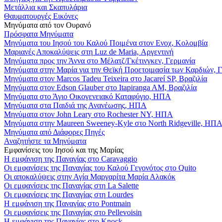
Μετάλλια και Σκαπυλάρια
Θαυματουργές Εικόνες
Μηνύματα από τον Ουρανό
Πρόσφατα Μηνύματα
Μηνύματα του Ιησού του Καλού Ποιμένα στον Ενοχ, Κολομβία
Μαριανές Αποκαλύψεις στη Luz de Maria, Αργεντινή
Μηνύματα προς την Άννα στο Μέλατζ/Γκέτινγκεν, Γερμανία
Μηνύματα στην Μαρία για την Θεϊκή Προετοιμασία των Καρδιών, 
Μηνύματα στον Marcos Tadeu Teixeira στο Jacareí SP, Βραζιλία
Μηνύματα στον Edson Glauber στο Itapiranga AM, Βραζιλία
Μηνύματα στο Άγιο Οικογενειακό Καταφύγιο, ΗΠΑ
Μηνύματα στα Παιδιά της Ανανέωσης, ΗΠΑ
Μηνύματα στον John Leary στο Rochester NY, ΗΠΑ
Μηνύματα στην Maureen Sweeney-Kyle στο North Ridgeville, ΗΠ
Μηνύματα από Διάφορες Πηγές
Αναζητήστε τα Μηνύματα
Εμφανίσεις του Ιησού και της Μαρίας
Η εμφάνιση της Παναγίας στο Caravaggio
Οι εμφανίσεις της Παναγίας του Καλού Γεγονότος στο Quito
Οι αποκαλύψεις στην Αγία Μαργαρίτα Μαρία Αλακόκ
Οι εμφανίσεις της Παναγίας στη La Salette
Οι εμφανίσεις της Παναγίας στη Lourdes
Η εμφάνιση της Παναγίας στο Pontmain
Οι εμφανίσεις της Παναγίας στο Pellevoisin
Η εμφάνιση της Παναγίας στο Knock