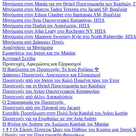
Μηνύματα στην Μαρία για την Θεϊκή Προετοιμασία των Καρδιών, 
Μηνύματα στον Marcos Tadeu Teixeira στο Jacareí SP, Βραζιλία
Μηνύματα στον Edson Glauber στο Itapiranga AM, Βραζιλία
Μηνύματα στο Άγιο Οικογενειακό Καταφύγιο, ΗΠΑ
Μηνύματα στα Παιδιά της Ανανέωσης, ΗΠΑ
Μηνύματα στον John Leary στο Rochester NY, ΗΠΑ
Μηνύματα στην Maureen Sweeney-Kyle στο North Ridgeville, ΗΠ
Μηνύματα από Διάφορες Πηγές
Αναζητήστε τα Μηνύματα
Εμφανίσεις του Ιησού και της Μαρίας
Κεντρική Σελίδα
Προσευχές, Αφιερώσεις και Εξορκισμοί
Η Βασίλισσα της Προσευχής: Το Ιερό Ροζάριο
🌹
Διάφορες Προσευχές, Αφιερώσεις και Εξορκισμοί
Προσευχές από τον Ιησού τον Καλό Ποιμένα προς τον Ενοχ
Προσευχές για τη Θεϊκή Προετοιμασία των Καρδιών
Προσευχές του Αγίου Οικογενειακού Καταφυγίου
Προσευχές από άλλες Αποκαλύψεις
Ο Σταυροφορία της Προσευχής
Προσευχές από την Παναγιά του Jacarei
Ευσεβής Προσήλωση στην Πολύ Άγία Καρδιά του Αγίου Ιωσήφ
Προσευχές για να Ενωθούμε με την Αγία Αγάπη
Η Φλόγα της Αγάπης της Αμώμου Καρδιάς της Μαρίας
†
†
†
Οι Είκοσι Τέσσερις Ώρες του Πάθους του Κυρίου μας Ιησού 
Οδηγίες για την Προετοιμασία Φαρμάκων