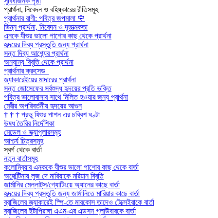
সুবিধাজনক পৃষ্ঠা
প্রার্থনা, নিবেদন ও বহিষ্কারের রীতিসমূহ
প্রার্থনার রাণী: পবিত্র জপমালা
🌹
ভিন্ন প্রার্থনা, নিবেদন ও দূতাত্মকতা
এনকে যীশুর ভালো পাশোর কাছ থেকে প্রার্থনা
হৃদয়ের দিব্য প্রস্তুতি জন্য প্রার্থনা
সন্ত দিব্য আশ্র্যের প্রার্থনা
অন্যান্য বিবৃতি থেকে প্রার্থনা
প্রার্থনার ক্রুসেড
জ্যাকারেইয়ের মাদারের প্রার্থনা
সন্ত জোসেফের সর্বশুদ্ধ হৃদয়ের প্রতি ভক্তি
পবিত্র ভালোবাসার সাথে মিলিত হওয়ার জন্য প্রার্থনা
মেরীর অপরিবর্তনীয় হৃদয়ের আগুন
†
†
†
প্রভু যিশুর পাশন এর চব্বিশ ঘণ্টা
উষধ তৈরির নির্দেশিকা
মেডেল ও স্ক্যাপুলারসমূহ
আশ্চর্য চিত্রসমূহ
স্বর্গ থেকে বার্তা
নতুন বার্তাসমূহ
কলোম্বিয়ার এনককে যীশুর ভালো পাশোর কাছ থেকে বার্তা
অর্জেন্টিনায় লুজ দে মারিয়াকে মরিয়ান বিবৃতি
জার্মানির মেল্লাট্‌স/গ্যোটিংয়ে অ্যানের কাছে বার্তা
হৃদয়ের দিব্য প্রস্তুতি জন্য জার্মানিতে মারিয়ার কাছে বার্তা
ব্রাজিলের জ্যাকারেই স্পি-তে মারকোস তাদেও টেক্সেইরাকে বার্তা
ব্রাজিলের ইটাপিরাঙ্গা এএম-এর এডসন গ্লাউবারকে বার্তা