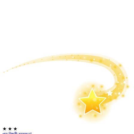
★
★
★