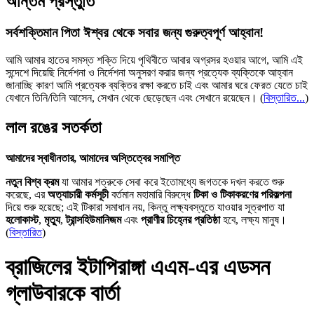
অন্তিম প্রস্তুতি
সর্বশক্তিমান পিতা ঈশ্বর থেকে সবার জন্য গুরুত্বপূর্ণ আহ্বান!
আমি আমার হাতের সমস্ত শক্তি দিয়ে পৃথিবীতে আবার অগ্রসর হওয়ার আগে, আমি এই
সন্দেশে দিয়েছি নির্দেশনা ও নির্দেশনা অনুসরণ করার জন্য প্রত্যেক ব্যক্তিকে আহ্বান
জানাচ্ছি কারণ আমি প্রত্যেক ব্যক্তির রক্ষা করতে চাই এবং আমার ঘরে ফেরত যেতে চাই
যেখানে তিনি/তিনি আসেন, সেখান থেকে ছেড়েছেন এবং সেখানে রয়েছেন।
(
বিস্তারিত...
)
লাল রঙের সতর্কতা
আমাদের স্বাধীনতার, আমাদের অস্তিত্বের সমাপ্তি
নতুন বিশ্ব ক্রম
যা আমার শত্রুকে সেবা করে ইতোমধ্যে জগতকে দখল করতে শুরু
করেছে, এর
অত্যাচারী কর্মসূচী
বর্তমান মহামারি বিরুদ্ধে
টিকা ও টিকাকরণের পরিকল্পনা
দিয়ে শুরু হয়েছে; এই টিকারা সমাধান নয়, কিন্তু লক্ষ্যবস্তুতে যাওয়ার সূত্রপাত যা
হলোকাস্ট
,
মৃত্যু
,
ট্রান্সহিউমানিজম
এবং
প্রাণীর চিহ্নের প্রতিষ্ঠা
হবে, লক্ষ্য মানুষ।
(
বিস্তারিত
)
ব্রাজিলের ইটাপিরাঙ্গা এএম-এর এডসন
গ্লাউবারকে বার্তা