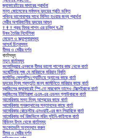
জ্যাকারেইয়ের মাদারের প্রার্থনা
সন্ত জোসেফের সর্বশুদ্ধ হৃদয়ের প্রতি ভক্তি
পবিত্র ভালোবাসার সাথে মিলিত হওয়ার জন্য প্রার্থনা
মেরীর অপরিবর্তনীয় হৃদয়ের আগুন
†
†
†
প্রভু যিশুর পাশন এর চব্বিশ ঘণ্টা
উষধ তৈরির নির্দেশিকা
মেডেল ও স্ক্যাপুলারসমূহ
আশ্চর্য চিত্রসমূহ
যীশুর ও মেরীর দর্শন
বার্তাসমূহ
নতুন বার্তাসমূহ
কলোম্বিয়ার এনককে যীশুর ভালো পাশোর কাছ থেকে বার্তা
অর্জেন্টিনায় লুজ দে মারিয়াকে মরিয়ান বিবৃতি
জার্মানির মেল্লাট্‌স/গ্যোটিংয়ে অ্যানের কাছে বার্তা
হৃদয়ের দিব্য প্রস্তুতি জন্য জার্মানিতে মারিয়ার কাছে বার্তা
ব্রাজিলের জ্যাকারেই স্পি-তে মারকোস তাদেও টেক্সেইরাকে বার্তা
ব্রাজিলের ইটাপিরাঙ্গা এএম-এর এডসন গ্লাউবারকে বার্তা
আমেরিকায় সন্ত দিব্য আশ্রয়ের কাছে বার্তা
আমেরিকায় পুনরুত্থানের সন্তানদের কাছে বার্তা
আমেরিকার রোচেস্টার এনওয়াই-এর জন লিয়ারিকে বার্তা
আমেরিকার নর্থ রিজভিলে মরিন সুইনি-কাইলকে বার্তা
বিভিন্ন উৎস থেকে বার্তাসমূহ
সংকেতগুলি অনুসন্ধান করুন
যীশুর ও মেরীর দর্শন