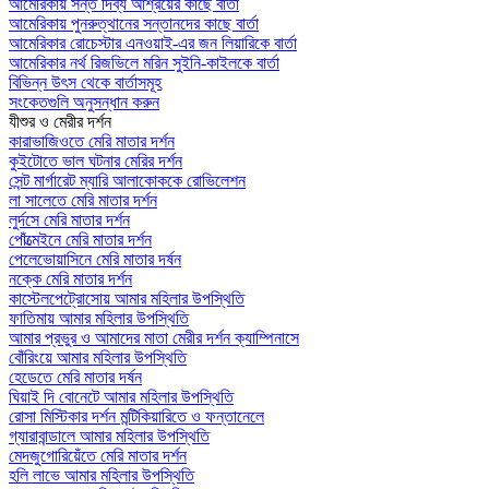
আমেরিকায় সন্ত দিব্য আশ্রয়ের কাছে বার্তা
আমেরিকায় পুনরুত্থানের সন্তানদের কাছে বার্তা
আমেরিকার রোচেস্টার এনওয়াই-এর জন লিয়ারিকে বার্তা
আমেরিকার নর্থ রিজভিলে মরিন সুইনি-কাইলকে বার্তা
বিভিন্ন উৎস থেকে বার্তাসমূহ
সংকেতগুলি অনুসন্ধান করুন
যীশুর ও মেরীর দর্শন
কারাভাজিওতে মেরি মাতার দর্শন
কুইটোতে ভাল ঘটনার মেরির দর্শন
সেন্ট মার্গারেট ম্যারি আলাকোককে রোভিলেশন
লা সালেতে মেরি মাতার দর্শন
লুর্দসে মেরি মাতার দর্শন
পোঁত্মেইনে মেরি মাতার দর্শন
পেলেভোয়াসিনে মেরি মাতার দর্ষন
নক্কে মেরি মাতার দর্শন
কাস্টেলপেট্রোসোয় আমার মহিলার উপস্থিতি
ফাতিমায় আমার মহিলার উপস্থিতি
আমার প্রভুর ও আমাদের মাতা মেরীর দর্শন ক্যাম্পিনাসে
বোঁরিংয়ে আমার মহিলার উপস্থিতি
হেডেতে মেরি মাতার দর্ষন
ঘিয়াই দি বোনেটে আমার মহিলার উপস্থিতি
রোসা মিস্টিকার দর্শন মন্টিকিয়ারিতে ও ফন্তানেলে
গ্যারাবান্ডালে আমার মহিলার উপস্থিতি
মেদজুগোরিয়েঁতে মেরি মাতার দর্শন
হলি লাভে আমার মহিলার উপস্থিতি