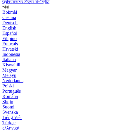
জ্যাকারেআমার মহিলার উপস্থিতি
ভাষা
Bokmål
Čeština
Deutsch
English
Español
Filipino
Français
Hrvatski
Indonesia
Italiana
Kiswahili
Magyar
Melayu
Nederlands
Polski
Português
Română
Shqip
Suomi
Svenska
Tiếng Việt
Türkçe
ελληνικά