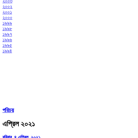
২০০৩
২০০২
২০০১
২০০০
১৯৯৯
১৯৯৮
১৯৯৭
১৯৯৬
১৯৯৫
১৯৯৪
পরিচয়
এপ্রিল ২০২১
রবিবার, ৪ এপ্রিল, ২০২১