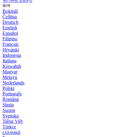
খুদা বিজয়ী হয়েছেন!
বাংলা
Bokmål
Čeština
Deutsch
English
Español
Filipino
Français
Hrvatski
Indonesia
Italiana
Kiswahili
Magyar
Melayu
Nederlands
Polski
Português
Română
Shqip
Suomi
Svenska
Tiếng Việt
Türkçe
ελληνικά