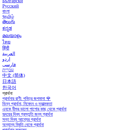
Български
Русский
বাংলা
বதமிழ்
తెలుగు
ಕನ್ನಡ
മലയാളം
ไทย
हिंदी
العربية
اردو
فارسی
עִברִית
中文 (简体)
日本語
한국어
প্রার্থনা
প্রার্থনার রাণী: পবিত্র জপমালা
🌹
ভিন্ন প্রার্থনা, নিবেদন ও দূতাত্মকতা
এনকে যীশুর ভালো পাশোর কাছ থেকে প্রার্থনা
হৃদয়ের দিব্য প্রস্তুতি জন্য প্রার্থনা
সন্ত দিব্য আশ্র্যের প্রার্থনা
অন্যান্য বিবৃতি থেকে প্রার্থনা
প্রার্থনার ক্রুসেড