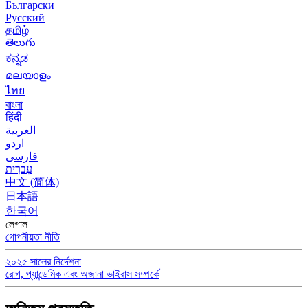
Български
Русский
தமிழ்
తెలుగు
ಕನ್ನಡ
മലയാളം
ไทย
বাংলা
हिंदी
العربية
اردو
فارسی
עִברִית
中文 (简体)
日本語
한국어
লেগাল
গোপনীয়তা নীতি
২০২৫ সালের নির্দেশনা
রোগ, প্যান্ডেমিক এবং অজানা ভাইরাস সম্পর্কে