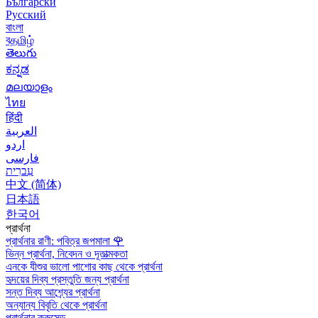
Български
Русский
বাংলা
বதமிழ்
తెలుగు
ಕನ್ನಡ
മലയാളം
ไทย
हिंदी
العربية
اردو
فارسی
עִברִית
中文 (简体)
日本語
한국어
প্রার্থনা
প্রার্থনার রাণী: পবিত্র জপমালা
🌹
ভিন্ন প্রার্থনা, নিবেদন ও দূতাত্মকতা
এনকে যীশুর ভালো পাশোর কাছ থেকে প্রার্থনা
হৃদয়ের দিব্য প্রস্তুতি জন্য প্রার্থনা
সন্ত দিব্য আশ্র্যের প্রার্থনা
অন্যান্য বিবৃতি থেকে প্রার্থনা
প্রার্থনার ক্রুসেড