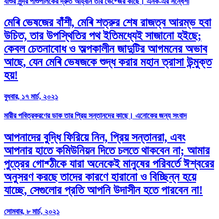
যীশুর সুন্দর পাশুপালকের দ্রুত আহ্বান তার ভেষ্জের কাছে। এনক-এর সন্ধেশা
মেৰি ভেষজের বাঁশী, মেৰি শত্রুর শেষ রাজত্ব আরম্ভ হবা
উচিত, তার উপস্থিতির পথ ইতিমধ্যেই সাজানো হইছে;
কেবল চেতনাবোধ ও অল্পকালীন জাদুটির আগমনের অভাব
আছে, যেন মেৰি ভেষজকে শুদ্ধ করার মহান ত্রাসা উন্মুক্ত
হয়!
বুধবার, ১৭ মার্চ, ২০২১
মারীর পবিত্রকরণের ডাক তার প্রিয় সন্তানদের কাছে। এনোকের জন্য সংবাদ
আপনাদের বুদ্ধি ফিরিয়ে নিন, প্রিয় সন্তানরা, এবং
আপনার হাতে কমিউনিয়ন দিতে চলতে থাকবেন না; আমার
পুত্রের গোশ্ঠীকে যারা অনেকেই মানুষের পরিবর্তে ঈশ্বরের
অনুসরণ করছে তাদের কারণে হারানো ও বিচ্ছিন্ন হয়ে
যাচ্ছে, সেগুলোর প্রতি আপনি উদাসীন হতে পারবেন না!
সোমবার, ৮ মার্চ, ২০২১