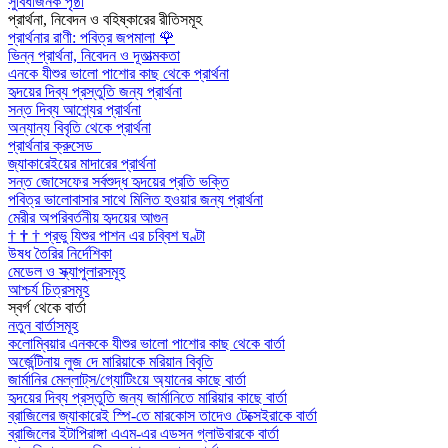
সুবিধাজনক পৃষ্ঠা
প্রার্থনা, নিবেদন ও বহিষ্কারের রীতিসমূহ
প্রার্থনার রাণী: পবিত্র জপমালা
🌹
ভিন্ন প্রার্থনা, নিবেদন ও দূতাত্মকতা
এনকে যীশুর ভালো পাশোর কাছ থেকে প্রার্থনা
হৃদয়ের দিব্য প্রস্তুতি জন্য প্রার্থনা
সন্ত দিব্য আশ্র্যের প্রার্থনা
অন্যান্য বিবৃতি থেকে প্রার্থনা
প্রার্থনার ক্রুসেড
জ্যাকারেইয়ের মাদারের প্রার্থনা
সন্ত জোসেফের সর্বশুদ্ধ হৃদয়ের প্রতি ভক্তি
পবিত্র ভালোবাসার সাথে মিলিত হওয়ার জন্য প্রার্থনা
মেরীর অপরিবর্তনীয় হৃদয়ের আগুন
†
†
†
প্রভু যিশুর পাশন এর চব্বিশ ঘণ্টা
উষধ তৈরির নির্দেশিকা
মেডেল ও স্ক্যাপুলারসমূহ
আশ্চর্য চিত্রসমূহ
স্বর্গ থেকে বার্তা
নতুন বার্তাসমূহ
কলোম্বিয়ার এনককে যীশুর ভালো পাশোর কাছ থেকে বার্তা
অর্জেন্টিনায় লুজ দে মারিয়াকে মরিয়ান বিবৃতি
জার্মানির মেল্লাট্‌স/গ্যোটিংয়ে অ্যানের কাছে বার্তা
হৃদয়ের দিব্য প্রস্তুতি জন্য জার্মানিতে মারিয়ার কাছে বার্তা
ব্রাজিলের জ্যাকারেই স্পি-তে মারকোস তাদেও টেক্সেইরাকে বার্তা
ব্রাজিলের ইটাপিরাঙ্গা এএম-এর এডসন গ্লাউবারকে বার্তা