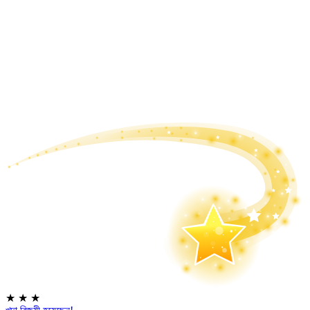
★
★
★