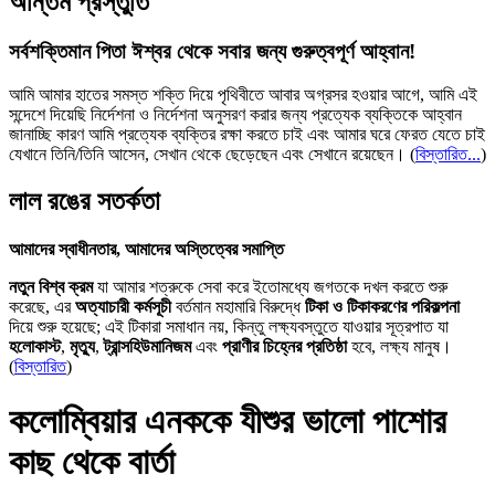
অন্তিম প্রস্তুতি
সর্বশক্তিমান পিতা ঈশ্বর থেকে সবার জন্য গুরুত্বপূর্ণ আহ্বান!
আমি আমার হাতের সমস্ত শক্তি দিয়ে পৃথিবীতে আবার অগ্রসর হওয়ার আগে, আমি এই
সন্দেশে দিয়েছি নির্দেশনা ও নির্দেশনা অনুসরণ করার জন্য প্রত্যেক ব্যক্তিকে আহ্বান
জানাচ্ছি কারণ আমি প্রত্যেক ব্যক্তির রক্ষা করতে চাই এবং আমার ঘরে ফেরত যেতে চাই
যেখানে তিনি/তিনি আসেন, সেখান থেকে ছেড়েছেন এবং সেখানে রয়েছেন।
(
বিস্তারিত...
)
লাল রঙের সতর্কতা
আমাদের স্বাধীনতার, আমাদের অস্তিত্বের সমাপ্তি
নতুন বিশ্ব ক্রম
যা আমার শত্রুকে সেবা করে ইতোমধ্যে জগতকে দখল করতে শুরু
করেছে, এর
অত্যাচারী কর্মসূচী
বর্তমান মহামারি বিরুদ্ধে
টিকা ও টিকাকরণের পরিকল্পনা
দিয়ে শুরু হয়েছে; এই টিকারা সমাধান নয়, কিন্তু লক্ষ্যবস্তুতে যাওয়ার সূত্রপাত যা
হলোকাস্ট
,
মৃত্যু
,
ট্রান্সহিউমানিজম
এবং
প্রাণীর চিহ্নের প্রতিষ্ঠা
হবে, লক্ষ্য মানুষ।
(
বিস্তারিত
)
কলোম্বিয়ার এনককে যীশুর ভালো পাশোর
কাছ থেকে বার্তা