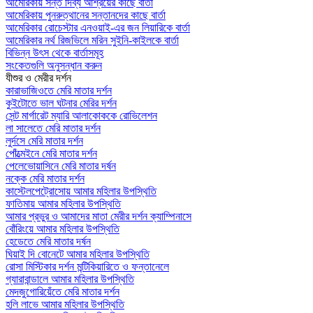
আমেরিকায় সন্ত দিব্য আশ্রয়ের কাছে বার্তা
আমেরিকায় পুনরুত্থানের সন্তানদের কাছে বার্তা
আমেরিকার রোচেস্টার এনওয়াই-এর জন লিয়ারিকে বার্তা
আমেরিকার নর্থ রিজভিলে মরিন সুইনি-কাইলকে বার্তা
বিভিন্ন উৎস থেকে বার্তাসমূহ
সংকেতগুলি অনুসন্ধান করুন
যীশুর ও মেরীর দর্শন
কারাভাজিওতে মেরি মাতার দর্শন
কুইটোতে ভাল ঘটনার মেরির দর্শন
সেন্ট মার্গারেট ম্যারি আলাকোককে রোভিলেশন
লা সালেতে মেরি মাতার দর্শন
লুর্দসে মেরি মাতার দর্শন
পোঁত্মেইনে মেরি মাতার দর্শন
পেলেভোয়াসিনে মেরি মাতার দর্ষন
নক্কে মেরি মাতার দর্শন
কাস্টেলপেট্রোসোয় আমার মহিলার উপস্থিতি
ফাতিমায় আমার মহিলার উপস্থিতি
আমার প্রভুর ও আমাদের মাতা মেরীর দর্শন ক্যাম্পিনাসে
বোঁরিংয়ে আমার মহিলার উপস্থিতি
হেডেতে মেরি মাতার দর্ষন
ঘিয়াই দি বোনেটে আমার মহিলার উপস্থিতি
রোসা মিস্টিকার দর্শন মন্টিকিয়ারিতে ও ফন্তানেলে
গ্যারাবান্ডালে আমার মহিলার উপস্থিতি
মেদজুগোরিয়েঁতে মেরি মাতার দর্শন
হলি লাভে আমার মহিলার উপস্থিতি