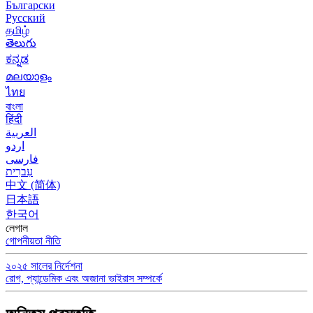
Български
Русский
தமிழ்
తెలుగు
ಕನ್ನಡ
മലയാളം
ไทย
বাংলা
हिंदी
العربية
اردو
فارسی
עִברִית
中文 (简体)
日本語
한국어
লেগাল
গোপনীয়তা নীতি
২০২৫ সালের নির্দেশনা
রোগ, প্যান্ডেমিক এবং অজানা ভাইরাস সম্পর্কে