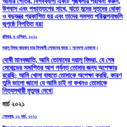
আমার গোত্র, বিশ্বব্যাপী একটি শৃঙ্খলায় প্রার্থনা করুন,
উপবাস এবং পশ্চাত্তপের সাথে, যাতে মন্দের দূতদের ধোকা
ও ষড়যন্ত্র প্রকাশিত হয় এবং তাদের সমস্ত পরিকল্পনাগুলি
ভূপৃষ্ঠে নিপতিত হয়!
রবিবার, ৪ এপ্রিল, ২০২১
দয়ালু যিশুর আহ্বান তার বিশ্বাসী লোকদের কাছে। সন্ধেশা এনককে।
দোষী মানবজাতি, আমি তোমাদের দয়ালু যিশুরা, যে শেষ
সেকেন্ডের সমাপ্তির আগ পর্যন্ত তোমার জন্য অপেক্ষায়
রয়েছি; আমি খোলা বাহুতে তোমাকে অপেক্ষা করছি, কারণ
তুমি ভালো জানো যে আমি চাই না কখনও তোমাকে
নিত্যস্থায়ী মৃত্যুর দেখে!
মার্চ ২০২১
সোমবার, ২২ মার্চ, ২০২১