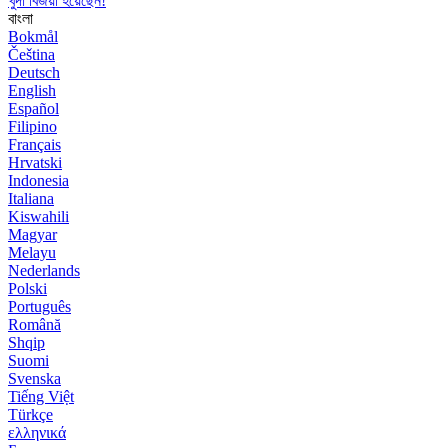
খুদা বিজয়ী হয়েছেন!
বাংলা
Bokmål
Čeština
Deutsch
English
Español
Filipino
Français
Hrvatski
Indonesia
Italiana
Kiswahili
Magyar
Melayu
Nederlands
Polski
Português
Română
Shqip
Suomi
Svenska
Tiếng Việt
Türkçe
ελληνικά