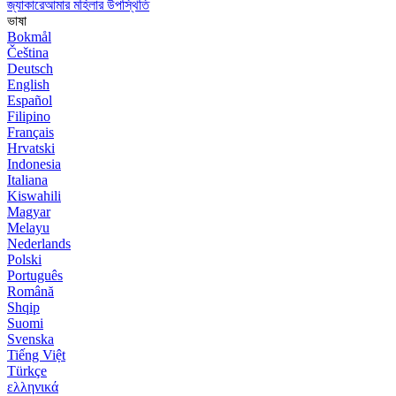
জ্যাকারেআমার মহিলার উপস্থিতি
ভাষা
Bokmål
Čeština
Deutsch
English
Español
Filipino
Français
Hrvatski
Indonesia
Italiana
Kiswahili
Magyar
Melayu
Nederlands
Polski
Português
Română
Shqip
Suomi
Svenska
Tiếng Việt
Türkçe
ελληνικά