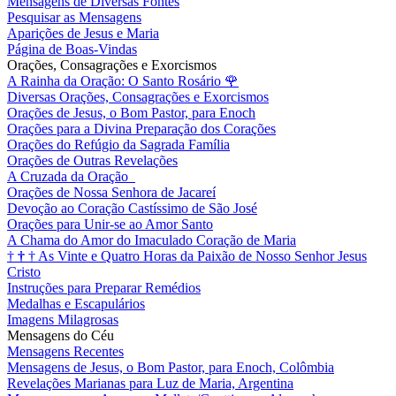
Mensagens de Diversas Fontes
Pesquisar as Mensagens
Aparições de Jesus e Maria
Página de Boas-Vindas
Orações, Consagrações e Exorcismos
A Rainha da Oração: O Santo Rosário
🌹
Diversas Orações, Consagrações e Exorcismos
Orações de Jesus, o Bom Pastor, para Enoch
Orações para a Divina Preparação dos Corações
Orações do Refúgio da Sagrada Família
Orações de Outras Revelações
A Cruzada da Oração
Orações de Nossa Senhora de Jacareí
Devoção ao Coração Castíssimo de São José
Orações para Unir-se ao Amor Santo
A Chama do Amor do Imaculado Coração de Maria
†
†
†
As Vinte e Quatro Horas da Paixão de Nosso Senhor Jesus
Cristo
Instruções para Preparar Remédios
Medalhas e Escapulários
Imagens Milagrosas
Mensagens do Céu
Mensagens Recentes
Mensagens de Jesus, o Bom Pastor, para Enoch, Colômbia
Revelações Marianas para Luz de Maria, Argentina