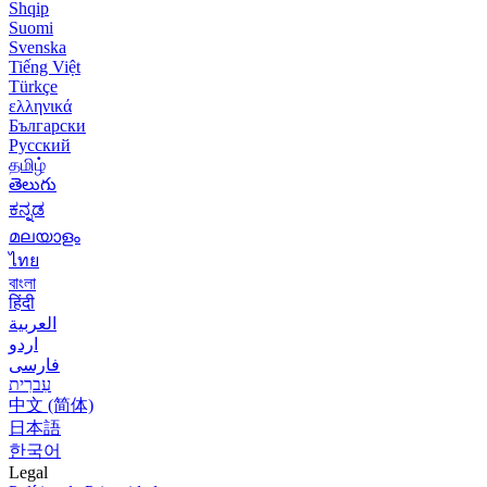
Shqip
Suomi
Svenska
Tiếng Việt
Türkçe
ελληνικά
Български
Русский
தமிழ்
తెలుగు
ಕನ್ನಡ
മലയാളം
ไทย
বাংলা
हिंदी
العربية
اردو
فارسی
עִברִית
中文 (简体)
日本語
한국어
Legal