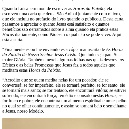
Quando Luisa terminou de escrever as
Horas da Paixão
, ela
escreveu uma carta que deu a São Aníbal juntamente com o livro,
que ele incluiu no prefácio do livro quando o publicou. Desta carta,
passamos a apreciar o quanto Jesus está satisfeito e quantos
benefícios são derramados sobre a alma quando ela pratica estas
Horas
diariamente, como Pão sem o qual não se pode viver. Aqui
está a carta.
“Finalmente estou lhe enviando esta cópia manuscrita de
As Horas
da Paixão de Nosso Senhor Jesus Cristo
. Que tudo seja para Sua
maior Glória. Também anexei algumas folhas nas quais descrevi os
Efeitos e as belas Promessas que Jesus faz a todos aqueles que
meditam estas
Horas da Paixão
.
“Acredito que se quem medita nelas for um pecador, ele se
converterá; se for imperfeito, ele se tornará perfeito; se for santo, ele
se tornará mais santo; se for tentado, ele encontrará vitória; se estiver
sofrendo, ele encontrará força, remédio e consolo nestas
Horas
; se
for fraco e pobre, ele encontrará um alimento espiritual e um espelho
no qual se olhar continuamente, e assim se tornará belo e semelhante
a Jesus, nosso Modelo.