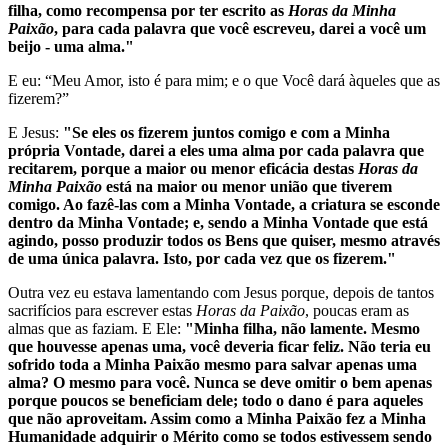
filha, como recompensa por ter escrito as
Horas da Minha
Paixão
, para cada palavra que você escreveu, darei a você um
beijo - uma alma."
E eu: “Meu Amor, isto é para mim; e o que Você dará àqueles que as
fizerem?”
E Jesus:
"Se eles os fizerem juntos comigo e com a Minha
própria Vontade, darei a eles uma alma por cada palavra que
recitarem, porque a maior ou menor eficácia destas
Horas da
Minha Paixão
está na maior ou menor união que tiverem
comigo. Ao fazê-las com a Minha Vontade, a criatura se esconde
dentro da Minha Vontade; e, sendo a Minha Vontade que está
agindo, posso produzir todos os Bens que quiser, mesmo através
de uma única palavra. Isto, por cada vez que os fizerem."
Outra vez eu estava lamentando com Jesus porque, depois de tantos
sacrifícios para escrever estas
Horas da Paixão
, poucas eram as
almas que as faziam. E Ele:
"Minha filha, não lamente. Mesmo
que houvesse apenas uma, você deveria ficar feliz. Não teria eu
sofrido toda a Minha Paixão mesmo para salvar apenas uma
alma? O mesmo para você. Nunca se deve omitir o bem apenas
porque poucos se beneficiam dele; todo o dano é para aqueles
que não aproveitam. Assim como a Minha Paixão fez a Minha
Humanidade adquirir o Mérito como se todos estivessem sendo