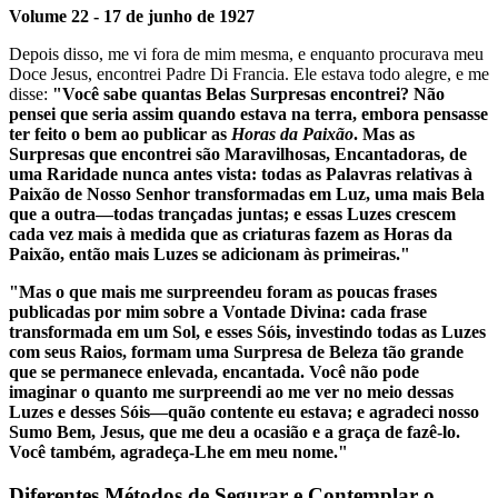
Volume 22 - 17 de junho de 1927
Depois disso, me vi fora de mim mesma, e enquanto procurava meu
Doce Jesus, encontrei Padre Di Francia. Ele estava todo alegre, e me
disse:
"Você sabe quantas Belas Surpresas encontrei? Não
pensei que seria assim quando estava na terra, embora pensasse
ter feito o bem ao publicar as
Horas da Paixão
. Mas as
Surpresas que encontrei são Maravilhosas, Encantadoras, de
uma Raridade nunca antes vista: todas as Palavras relativas à
Paixão de Nosso Senhor transformadas em Luz, uma mais Bela
que a outra—todas trançadas juntas; e essas Luzes crescem
cada vez mais à medida que as criaturas fazem as Horas da
Paixão, então mais Luzes se adicionam às primeiras."
"Mas o que mais me surpreendeu foram as poucas frases
publicadas por mim sobre a Vontade Divina: cada frase
transformada em um Sol, e esses Sóis, investindo todas as Luzes
com seus Raios, formam uma Surpresa de Beleza tão grande
que se permanece enlevada, encantada. Você não pode
imaginar o quanto me surpreendi ao me ver no meio dessas
Luzes e desses Sóis—quão contente eu estava; e agradeci nosso
Sumo Bem, Jesus, que me deu a ocasião e a graça de fazê-lo.
Você também, agradeça-Lhe em meu nome."
Diferentes Métodos de Segurar e Contemplar o