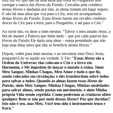
feliz em ver que não há uma alma que entra no Purgatório sem
carregar a marca das
Horas da Paixão
. Cercadas pela comitiva
destas
Horas
e ajudadas por elas, as almas tomam um lugar seguro.
E não há uma alma que voa para o Céu, sem ser acompanhada
destas
Horas da Paixão
. Estas
Horas
fazem um orvalho contínuo
descer do Céu para a terra, para o Purgatório, e até para o Céu.”
Ao ouvir isto, eu disse a mim mesma: “Talvez o meu amado Jesus, a
fim de manter a Palavra que tinha dado – que por cada palavra das
Horas da Paixão
Ele daria uma alma – esteja permitindo que não
haja uma alma salva que não se beneficie destas
Horas.
”
Depois, voltei para mim mesma, e ao encontrar meu Doce Jesus,
perguntei-Lhe se aquilo era verdade. E Ele:
"Essas
Horas
são a
Ordem do Universo; elas colocam o Céu e a terra em
Harmonia, e Me impedem de lançar o mundo à ruína. Sinto
Meu Sangue, Minhas Chagas, Meu Amor e tudo o que fiz,
sendo colocados em circulação; e eles transbordam sobre todos
para salvar a todos. Quando as almas fazem essas
Horas da
Paixão
, sinto Meu Sangue, Minhas Chagas, Minhas ansiedades
para salvar almas, sendo postas em movimento, e sinto Minha
própria Vida sendo repetida. Como poderiam as criaturas obter
qualquer Bem se não por meio dessas
Horas
? Por que duvidas?
Isto não é seu, mas Meu. Você tem sido o instrumento tenso e
fraco."