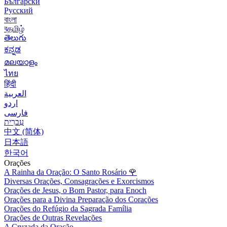
Български
Русский
বাংলা
বதமிழ்
తెలుగు
ಕನ್ನಡ
മലയാളം
ไทย
हिंदी
العربية
اردو
فارسی
עִברִית
中文 (简体)
日本語
한국어
Orações
A Rainha da Oração: O Santo Rosário
🌹
Diversas Orações, Consagrações e Exorcismos
Orações de Jesus, o Bom Pastor, para Enoch
Orações para a Divina Preparação dos Corações
Orações do Refúgio da Sagrada Família
Orações de Outras Revelações
A Cruzada da Oração