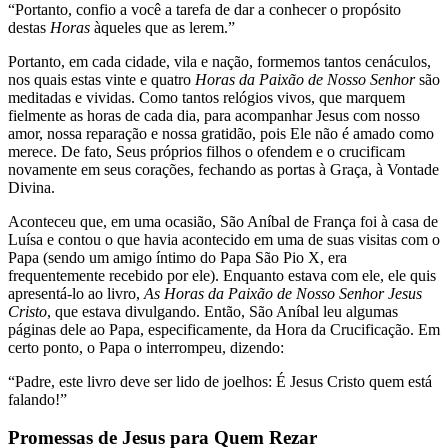
“Portanto, confio a você a tarefa de dar a conhecer o propósito
destas
Horas
àqueles que as lerem.”
Portanto, em cada cidade, vila e nação, formemos tantos cenáculos,
nos quais estas vinte e quatro
Horas da Paixão de Nosso Senhor
são
meditadas e vividas. Como tantos relógios vivos, que marquem
fielmente as horas de cada dia, para acompanhar Jesus com nosso
amor, nossa reparação e nossa gratidão, pois Ele não é amado como
merece. De fato, Seus próprios filhos o ofendem e o crucificam
novamente em seus corações, fechando as portas à Graça, à Vontade
Divina.
Aconteceu que, em uma ocasião, São Aníbal de França foi à casa de
Luísa e contou o que havia acontecido em uma de suas visitas com o
Papa (sendo um amigo íntimo do Papa São Pio X, era
frequentemente recebido por ele). Enquanto estava com ele, ele quis
apresentá-lo ao livro,
As Horas da Paixão de Nosso Senhor Jesus
Cristo
, que estava divulgando. Então, São Aníbal leu algumas
páginas dele ao Papa, especificamente, da Hora da Crucificação. Em
certo ponto, o Papa o interrompeu, dizendo:
“Padre, este livro deve ser lido de joelhos: É Jesus Cristo quem está
falando!”
Promessas de Jesus para Quem Rezar