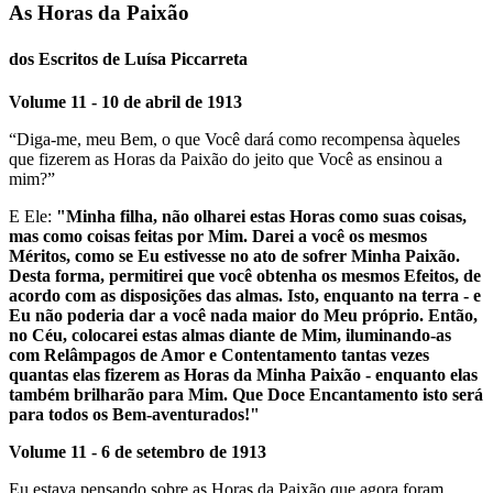
As Horas da Paixão
dos Escritos de Luísa Piccarreta
Volume 11 - 10 de abril de 1913
“Diga-me, meu Bem, o que Você dará como recompensa àqueles
que fizerem as Horas da Paixão do jeito que Você as ensinou a
mim?”
E Ele:
"Minha filha, não olharei estas Horas como suas coisas,
mas como coisas feitas por Mim. Darei a você os mesmos
Méritos, como se Eu estivesse no ato de sofrer Minha Paixão.
Desta forma, permitirei que você obtenha os mesmos Efeitos, de
acordo com as disposições das almas. Isto, enquanto na terra - e
Eu não poderia dar a você nada maior do Meu próprio. Então,
no Céu, colocarei estas almas diante de Mim, iluminando-as
com Relâmpagos de Amor e Contentamento tantas vezes
quantas elas fizerem as Horas da Minha Paixão - enquanto elas
também brilharão para Mim. Que Doce Encantamento isto será
para todos os Bem-aventurados!"
Volume 11 - 6 de setembro de 1913
Eu estava pensando sobre as Horas da Paixão que agora foram