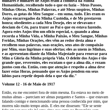
milhares e milhares de Anjos eram a comitiva da Minha
Humanidade, recolhendo tudo o que eu fazia – Meus Passos,
Minhas Obras, Minhas Palavras, e até Meus suspiros, Minhas
Dores, as gotas do Meu Sangue – em suma, tudo. Eles eram os
Anjos encarregados da Minha Custódia, e de Me prestarem
honra; obedientes a cada Meu Desejo, eles se elevavam e
desciam do Céu, para trazer ao Pai o que eu estava fazendo.
Agora estes Anjos têm um ofício especial, e, quando a alma
recorda a Minha Vida, a Minha Paixão, o Meu Sangue, Minhas
Feridas, Minhas Orações, eles vêm ao redor desta alma e
recolhem suas palavras, suas orações, seus atos de compaixão
por Mim, suas lágrimas e suas ofertas; eles as unem às Minhas,
e as apresentam diante da Minha Majestade para renovar para
Mim a Glória da Minha própria Vida. O deleite dos Anjos é tão
grande que, reverentes, eles escutam o que a alma diz, e rezam
juntos com ela. Então, com que atenção e respeito a alma deve
fazer estas Horas, pensando que os Anjos pendem em seus
lábios para repetir depois dela o que ela diz."
Volume 12 - 16 de Maio de 1917
Então, eu me encontrei fora de mim mesma. Eu estava no meio de
muitas almas – pareciam ser almas purgantes e Santos – que estavam
falando comigo e mencionando uma pessoa conhecida por mim, que
morreu não muito tempo atrás. E eles me disseram: “Ele se sente