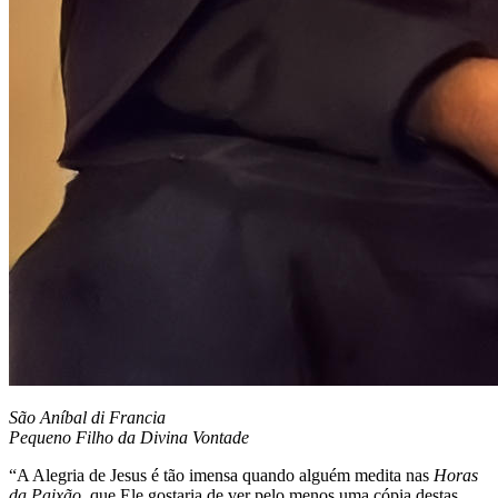
São Aníbal di Francia
Pequeno Filho da Divina Vontade
“A Alegria de Jesus é tão imensa quando alguém medita nas
Horas
da Paixão
, que Ele gostaria de ver pelo menos uma cópia destas