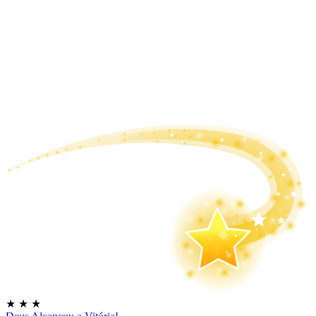
★
★
★