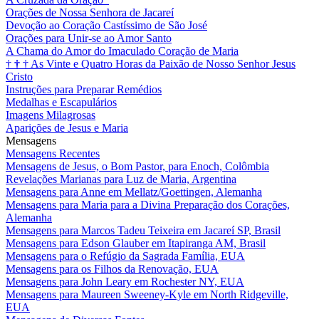
Orações de Nossa Senhora de Jacareí
Devoção ao Coração Castíssimo de São José
Orações para Unir-se ao Amor Santo
A Chama do Amor do Imaculado Coração de Maria
†
†
†
As Vinte e Quatro Horas da Paixão de Nosso Senhor Jesus
Cristo
Instruções para Preparar Remédios
Medalhas e Escapulários
Imagens Milagrosas
Aparições de Jesus e Maria
Mensagens
Mensagens Recentes
Mensagens de Jesus, o Bom Pastor, para Enoch, Colômbia
Revelações Marianas para Luz de Maria, Argentina
Mensagens para Anne em Mellatz/Goettingen, Alemanha
Mensagens para Maria para a Divina Preparação dos Corações,
Alemanha
Mensagens para Marcos Tadeu Teixeira em Jacareí SP, Brasil
Mensagens para Edson Glauber em Itapiranga AM, Brasil
Mensagens para o Refúgio da Sagrada Família, EUA
Mensagens para os Filhos da Renovação, EUA
Mensagens para John Leary em Rochester NY, EUA
Mensagens para Maureen Sweeney-Kyle em North Ridgeville,
EUA