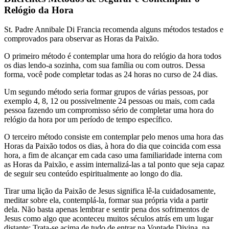
Relógio da Hora
St. Padre Annibale Di Francia recomenda alguns métodos testados e
comprovados para observar as Horas da Paixão.
O primeiro método é contemplar uma hora do relógio da hora todos
os dias lendo-a sozinha, com sua família ou com outros. Dessa
forma, você pode completar todas as 24 horas no curso de 24 dias.
Um segundo método seria formar grupos de várias pessoas, por
exemplo 4, 8, 12 ou possivelmente 24 pessoas ou mais, com cada
pessoa fazendo um compromisso sério de completar uma hora do
relógio da hora por um período de tempo específico.
O terceiro método consiste em contemplar pelo menos uma hora das
Horas da Paixão todos os dias, à hora do dia que coincida com essa
hora, a fim de alcançar em cada caso uma familiaridade interna com
as Horas da Paixão, e assim internalizá-las a tal ponto que seja capaz
de seguir seu conteúdo espiritualmente ao longo do dia.
Tirar uma lição da Paixão de Jesus significa lê-la cuidadosamente,
meditar sobre ela, contemplá-la, formar sua própria vida a partir
dela. Não basta apenas lembrar e sentir pena dos sofrimentos de
Jesus como algo que aconteceu muitos séculos atrás em um lugar
distante; Trata-se acima de tudo de entrar na Vontade Divina, na