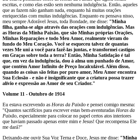
escritas, e como elas estão sem nenhuma indulgência. Então, aqueles
que as fazem não ganham nada, enquanto há muitas orações
enriquecidas com muitas indulgências. Enquanto eu pensava nisso,
meu sempre Adorável Jesus, toda Bondade, me disse:
"Minha
filha, ganha-se algo através das orações com indulgências. Mas
as Horas da Minha Paixão, que são Minhas próprias Orações,
Minhas Reparações e todo Meu Amor, realmente vieram do
fundo do Meu Coração. Você se esqueceu talvez de quantas
vezes Me uni a você para fazê-las juntas, e transformei castigos
em Graças sobre toda a terra? Então, Minha Satisfação é tal
que, em vez da indulgência, dou à alma um punhado de Amor,
que contém Amor Infinito de Preço Incalculável. Além disso,
quando as coisas são feitas por puro amor, Meu Amor encontra
Sua Eclosão - e não é insignificante que a criatura possa trazer
alívio e expressão ao Amor de seu Criador."
Volume 11 - Outubro de 1914
Eu estava escrevendo as
Horas da Paixão
e pensei comigo mesma:
"Quantos sacrifícios para escrever estas bem-aventuradas
Horas da
Paixão
, especialmente para colocar no papel certos atos interiores
que haviam passado apenas entre mim e Jesus! Que recompensa Ele
me dará?"
Deixando-me ouvir Sua Voz Terna e Doce, Jesus me disse:
"Minha