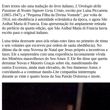
Estes textos são uma tradução do livro italiano,
L’Orologio della
Passione di Nostro Signore Gesu Cristo
, escrito por Luisa Piccarreta
(1865-1947), a “Pequena Filha da Divina Vontade”, por volta de
1914, em obediência à autoridade eclesiástica da época, o agora São
Aníbal Maria di Francia. Esta apresentação foi amplamente retirada
do prefácio da quarta edição, que São Aníbal Maria di Francia havia
escrito para o original italiano.
Luisa tinha dezessete anos (ela relata estes fatos no primeiro de trinta
e seis volumes que escreveu por ordem de santa obediência). No
último dia de uma Novena de Natal que Jesus próprio a incentivou a
fazer, Ele a surpreendeu com uma experiência incomumente vívida
dos Mistérios maravilhosos do Seu Amor. E Ele lhe disse que queria
derramar Novas e Maiores Graças sobre ela, manifestando-lhe
outros Excessos, ainda mais elevados, do Seu Immenso Amor, e
convidando-a a continuar dando-Lhe companhia ininterrupta
durante as vinte e quatro horas da Sua Paixão Dolorosa e morte.