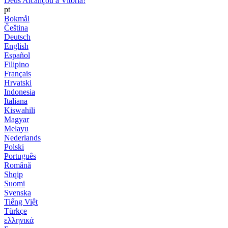
Deus Alcançou a Vitória!
pt
Bokmål
Čeština
Deutsch
English
Español
Filipino
Français
Hrvatski
Indonesia
Italiana
Kiswahili
Magyar
Melayu
Nederlands
Polski
Português
Română
Shqip
Suomi
Svenska
Tiếng Việt
Türkçe
ελληνικά