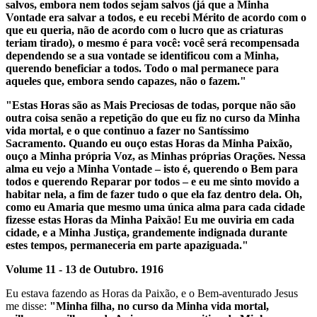
salvos, embora nem todos sejam salvos (já que a Minha
Vontade era salvar a todos, e eu recebi Mérito de acordo com o
que eu queria, não de acordo com o lucro que as criaturas
teriam tirado), o mesmo é para você: você será recompensada
dependendo se a sua vontade se identificou com a Minha,
querendo beneficiar a todos. Todo o mal permanece para
aqueles que, embora sendo capazes, não o fazem."
"Estas Horas são as Mais Preciosas de todas, porque não são
outra coisa senão a repetição do que eu fiz no curso da Minha
vida mortal, e o que continuo a fazer no Santíssimo
Sacramento. Quando eu ouço estas Horas da Minha Paixão,
ouço a Minha própria Voz, as Minhas próprias Orações. Nessa
alma eu vejo a Minha Vontade – isto é, querendo o Bem para
todos e querendo Reparar por todos – e eu me sinto movido a
habitar nela, a fim de fazer tudo o que ela faz dentro dela. Oh,
como eu Amaria que mesmo uma única alma para cada cidade
fizesse estas Horas da Minha Paixão! Eu me ouviria em cada
cidade, e a Minha Justiça, grandemente indignada durante
estes tempos, permaneceria em parte apaziguada."
Volume 11 - 13 de Outubro. 1916
Eu estava fazendo as Horas da Paixão, e o Bem-aventurado Jesus
me disse:
"Minha filha, no curso da Minha vida mortal,