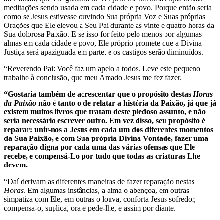
meditações sendo usada em cada cidade e povo. Porque então seria
como se Jesus estivesse ouvindo Sua própria Voz e Suas próprias
Orações que Ele elevou a Seu Pai durante as vinte e quatro horas da
Sua dolorosa Paixão. E se isso for feito pelo menos por algumas
almas em cada cidade e povo, Ele próprio promete que a Divina
Justiça será apaziguada em parte, e os castigos serão diminuídos.
“Reverendo Pai: Você faz um apelo a todos. Leve este pequeno
trabalho à conclusão, que meu Amado Jesus me fez fazer.
“Gostaria também de acrescentar que o propósito destas
Horas
da Paixão
não é tanto o de relatar a história da Paixão, já que já
existem muitos livros que tratam deste piedoso assunto, e não
seria necessário escrever outro. Em vez disso, seu propósito é
reparar: unir-nos a Jesus em cada um dos diferentes momentos
da Sua Paixão, e com Sua própria Divina Vontade, fazer uma
reparação digna por cada uma das várias ofensas que Ele
recebe, e compensá-Lo por tudo que todas as criaturas Lhe
devem.
“Daí derivam as diferentes maneiras de fazer reparação nestas
Horas
. Em algumas instâncias, a alma o abençoa, em outras
simpatiza com Ele, em outras o louva, conforta Jesus sofredor,
compensa-o, suplica, ora e pede-lhe, e assim por diante.