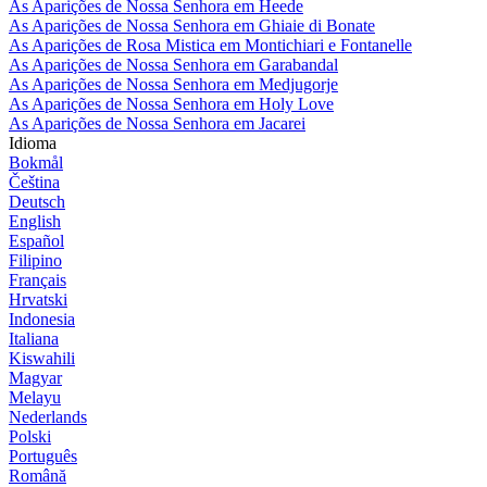
As Aparições de Nossa Senhora em Heede
As Aparições de Nossa Senhora em Ghiaie di Bonate
As Aparições de Rosa Mistica em Montichiari e Fontanelle
As Aparições de Nossa Senhora em Garabandal
As Aparições de Nossa Senhora em Medjugorje
As Aparições de Nossa Senhora em Holy Love
As Aparições de Nossa Senhora em Jacarei
Idioma
Bokmål
Čeština
Deutsch
English
Español
Filipino
Français
Hrvatski
Indonesia
Italiana
Kiswahili
Magyar
Melayu
Nederlands
Polski
Português
Română