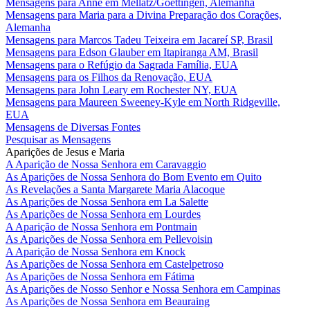
Mensagens para Anne em Mellatz/Goettingen, Alemanha
Mensagens para Maria para a Divina Preparação dos Corações,
Alemanha
Mensagens para Marcos Tadeu Teixeira em Jacareí SP, Brasil
Mensagens para Edson Glauber em Itapiranga AM, Brasil
Mensagens para o Refúgio da Sagrada Família, EUA
Mensagens para os Filhos da Renovação, EUA
Mensagens para John Leary em Rochester NY, EUA
Mensagens para Maureen Sweeney-Kyle em North Ridgeville,
EUA
Mensagens de Diversas Fontes
Pesquisar as Mensagens
Aparições de Jesus e Maria
A Aparição de Nossa Senhora em Caravaggio
As Aparições de Nossa Senhora do Bom Evento em Quito
As Revelações a Santa Margarete Maria Alacoque
As Aparições de Nossa Senhora em La Salette
As Aparições de Nossa Senhora em Lourdes
A Aparição de Nossa Senhora em Pontmain
As Aparições de Nossa Senhora em Pellevoisin
A Aparição de Nossa Senhora em Knock
As Aparições de Nossa Senhora em Castelpetroso
As Aparições de Nossa Senhora em Fátima
As Aparições de Nosso Senhor e Nossa Senhora em Campinas
As Aparições de Nossa Senhora em Beauraing