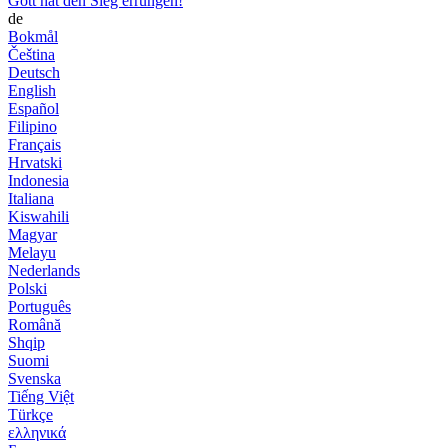
Gott hat den Sieg errungen!
de
Bokmål
Čeština
Deutsch
English
Español
Filipino
Français
Hrvatski
Indonesia
Italiana
Kiswahili
Magyar
Melayu
Nederlands
Polski
Português
Română
Shqip
Suomi
Svenska
Tiếng Việt
Türkçe
ελληνικά