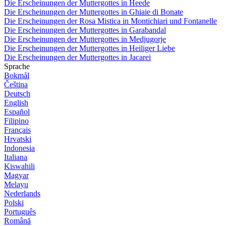
Die Erscheinungen der Muttergottes in Heede
Die Erscheinungen der Muttergottes in Ghiaie di Bonate
Die Erscheinungen der Rosa Mistica in Montichiari und Fontanelle
Die Erscheinungen der Muttergottes in Garabandal
Die Erscheinungen der Muttergottes in Medjugorje
Die Erscheinungen der Muttergottes in Heiliger Liebe
Die Erscheinungen der Muttergottes in Jacarei
Sprache
Bokmål
Čeština
Deutsch
English
Español
Filipino
Français
Hrvatski
Indonesia
Italiana
Kiswahili
Magyar
Melayu
Nederlands
Polski
Português
Română