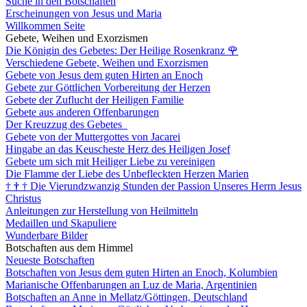
Suche in den Botschaften
Erscheinungen von Jesus und Maria
Willkommen Seite
Gebete, Weihen und Exorzismen
Die Königin des Gebetes: Der Heilige Rosenkranz
🌹
Verschiedene Gebete, Weihen und Exorzismen
Gebete von Jesus dem guten Hirten an Enoch
Gebete zur Göttlichen Vorbereitung der Herzen
Gebete der Zuflucht der Heiligen Familie
Gebete aus anderen Offenbarungen
Der Kreuzzug des Gebetes
Gebete von der Muttergottes von Jacarei
Hingabe an das Keuscheste Herz des Heiligen Josef
Gebete um sich mit Heiliger Liebe zu vereinigen
Die Flamme der Liebe des Unbefleckten Herzen Marien
†
†
†
Die Vierundzwanzig Stunden der Passion Unseres Herrn Jesus
Christus
Anleitungen zur Herstellung von Heilmitteln
Medaillen und Skapuliere
Wunderbare Bilder
Botschaften aus dem Himmel
Neueste Botschaften
Botschaften von Jesus dem guten Hirten an Enoch, Kolumbien
Marianische Offenbarungen an Luz de Maria, Argentinien
Botschaften an Anne in Mellatz/Göttingen, Deutschland