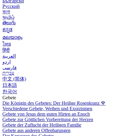
Български
Русский
বাংলা
বதமிழ்
తెలుగు
ಕನ್ನಡ
മലയാളം
ไทย
हिंदी
العربية
اردو
فارسی
עִברִית
中文 (简体)
日本語
한국어
Gebete
Die Königin des Gebetes: Der Heilige Rosenkranz
🌹
Verschiedene Gebete, Weihen und Exorzismen
Gebete von Jesus dem guten Hirten an Enoch
Gebete zur Göttlichen Vorbereitung der Herzen
Gebete der Zuflucht der Heiligen Familie
Gebete aus anderen Offenbarungen
Der Kreuzzug des Gebetes