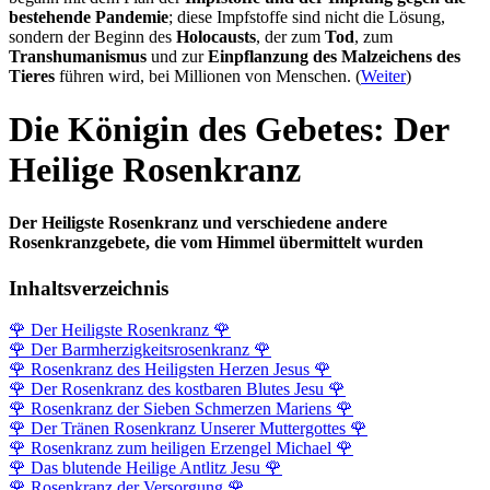
bestehende Pandemie
; diese Impfstoffe sind nicht die Lösung,
sondern der Beginn des
Holocausts
, der zum
Tod
, zum
Transhumanismus
und zur
Einpflanzung des Malzeichens des
Tieres
führen wird, bei Millionen von Menschen. (
Weiter
)
Die Königin des Gebetes: Der
Heilige Rosenkranz
Der Heiligste Rosenkranz und verschiedene andere
Rosenkranzgebete, die vom Himmel übermittelt wurden
Inhaltsverzeichnis
🌹
Der Heiligste Rosenkranz
🌹
🌹
Der Barmherzigkeits­rosenkranz
🌹
🌹
Rosenkranz des Heiligsten Herzen Jesus
🌹
🌹
Der Rosenkranz des kostbaren Blutes Jesu
🌹
🌹
Rosenkranz der Sieben Schmerzen Mariens
🌹
🌹
Der Tränen Rosenkranz Unserer Muttergottes
🌹
🌹
Rosenkranz zum heiligen Erzengel Michael
🌹
🌹
Das blutende Heilige Antlitz Jesu
🌹
🌹
Rosenkranz der Versorgung
🌹