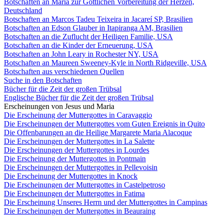
Botschaften an Maria zur Göttlichen Vorbereitung der Herzen,
Deutschland
Botschaften an Marcos Tadeu Teixeira in Jacareí SP, Brasilien
Botschaften an Edson Glauber in Itapiranga AM, Brasilien
Botschaften an die Zuflucht der Heiligen Familie, USA
Botschaften an die Kinder der Erneuerung, USA
Botschaften an John Leary in Rochester NY, USA
Botschaften an Maureen Sweeney-Kyle in North Ridgeville, USA
Botschaften aus verschiedenen Quellen
Suche in den Botschaften
Bücher für die Zeit der großen Trübsal
Englische Bücher für die Zeit der großen Trübsal
Erscheinungen von Jesus und Maria
Die Erscheinung der Muttergottes in Caravaggio
Die Erscheinungen der Muttergottes vom Guten Ereignis in Quito
Die Offenbarungen an die Heilige Margarete Maria Alacoque
Die Erscheinungen der Muttergottes in La Salette
Die Erscheinungen der Muttergottes in Lourdes
Die Erscheinung der Muttergottes in Pontmain
Die Erscheinungen der Muttergottes in Pellevoisin
Die Erscheinung der Muttergottes in Knock
Die Erscheinungen der Muttergottes in Castelpetroso
Die Erscheinungen der Muttergottes in Fatima
Die Erscheinung Unseres Herrn und der Muttergottes in Campinas
Die Erscheinungen der Muttergottes in Beauraing