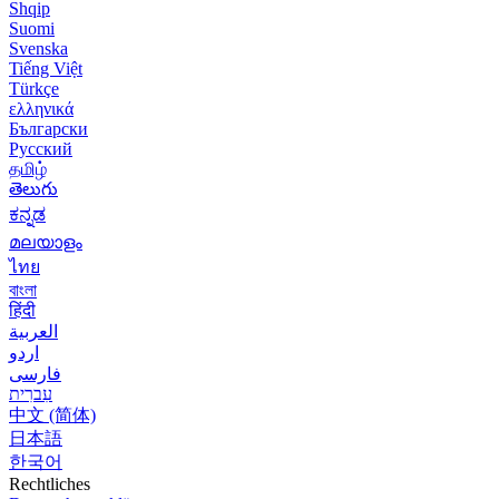
Shqip
Suomi
Svenska
Tiếng Việt
Türkçe
ελληνικά
Български
Русский
தமிழ்
తెలుగు
ಕನ್ನಡ
മലയാളം
ไทย
বাংলা
हिंदी
العربية
اردو
فارسی
עִברִית
中文 (简体)
日本語
한국어
Rechtliches