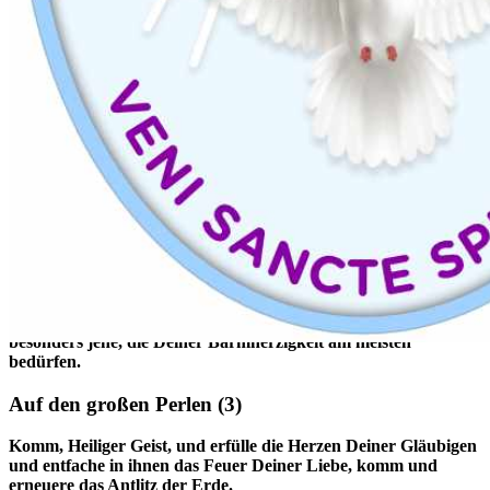
Auf den ersten drei Perlen
(1)
Gott, komm uns zu Hilfe, Herr, hilf uns und rette uns! Ehre sei
dem Vater und dem Sohn und dem Heiligen Geist. Wie im
Anfang, so auch jetzt und allezeit und in Ewigkeit. Amen.
(3x)
Nach den ersten drei Perlen
(2)
O Maria, ohne Sünde empfangen, bitte für uns, die wir uns an
Dich wenden!
Oh mein Jesus, verzeih uns unsere Sünden! Bewahre uns vor
dem Feuer der Hölle! Führe alle Seelen in den Himmel,
besonders jene, die Deiner Barmherzigkeit am meisten
bedürfen.
Auf den großen Perlen
(3)
Komm, Heiliger Geist, und erfülle die Herzen Deiner Gläubigen
und entfache in ihnen das Feuer Deiner Liebe, komm und
erneuere das Antlitz der Erde.