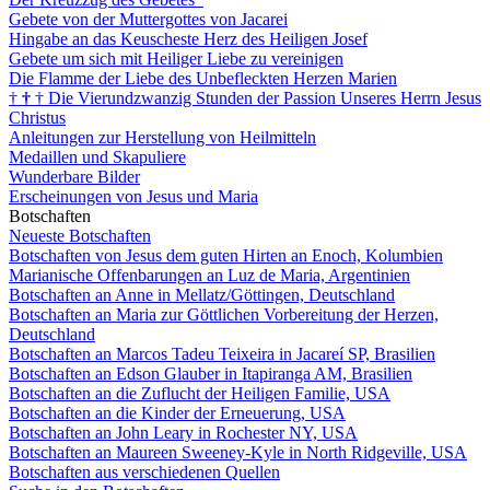
Gebete von der Muttergottes von Jacarei
Hingabe an das Keuscheste Herz des Heiligen Josef
Gebete um sich mit Heiliger Liebe zu vereinigen
Die Flamme der Liebe des Unbefleckten Herzen Marien
†
†
†
Die Vierundzwanzig Stunden der Passion Unseres Herrn Jesus
Christus
Anleitungen zur Herstellung von Heilmitteln
Medaillen und Skapuliere
Wunderbare Bilder
Erscheinungen von Jesus und Maria
Botschaften
Neueste Botschaften
Botschaften von Jesus dem guten Hirten an Enoch, Kolumbien
Marianische Offenbarungen an Luz de Maria, Argentinien
Botschaften an Anne in Mellatz/Göttingen, Deutschland
Botschaften an Maria zur Göttlichen Vorbereitung der Herzen,
Deutschland
Botschaften an Marcos Tadeu Teixeira in Jacareí SP, Brasilien
Botschaften an Edson Glauber in Itapiranga AM, Brasilien
Botschaften an die Zuflucht der Heiligen Familie, USA
Botschaften an die Kinder der Erneuerung, USA
Botschaften an John Leary in Rochester NY, USA
Botschaften an Maureen Sweeney-Kyle in North Ridgeville, USA
Botschaften aus verschiedenen Quellen