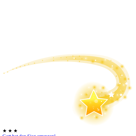
★
★
★