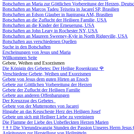
Botschaften an Maria zur Göttlichen Vorbereitung der Herzen, Deuts
Botschaften an Marcos Tadeu Teixeira in Jacareí SP, Brasilien
Botschaften an Edson Glauber in Itapiranga AM, Brasilien
Botschaften an die Zuflucht der Heiligen Familie, USA
Botschaften an die Kinder der Erneuerung, USA
Botschaften an John Leary in Rochester NY, USA
Botschaften an Maureen Sweeney-Kyle in North Ridgeville, USA
Botschaften aus verschiedenen Quellen
Suche in den Botschaften
Erscheinungen von Jesus und Maria
Willkommen Seite
Gebete, Weihen und Exorzismen
Die Königin des Gebetes: Der Heilige Rosenkranz
🌹
Verschiedene Gebete, Weihen und Exorzismen
Gebete von Jesus dem guten Hirten an Enoch
Gebete zur Göttlichen Vorbereitung der Herzen
Gebete der Zuflucht der Heiligen Familie
Gebete aus anderen Offenbarungen
Der Kreuzzug des Gebetes
Gebete von der Muttergottes von Jacarei
Hingabe an das Keuscheste Herz des Heiligen Josef
Gebete um sich mit Heiliger Liebe zu vereinigen
Die Flamme der Liebe des Unbefleckten Herzen Marien
†
†
†
Die Vierundzwanzig Stunden der Passion Unseres Herrn Jesus 
Anleitungen zur Herstellung von Heilmitteln