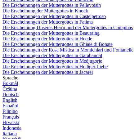
Die Erscheinungen der Muttergottes in Pellevoisin
Die Erscheinung der Muttergottes in Knock
Die Erscheinungen der Muttergottes in Castelpetroso
Die Erscheinungen der Muttergottes in Fatima
Die Erscheinung Unseres Herrn und der Muttergottes in Campinas
Die Erscheinungen der Muttergottes in Beauraing
Die Erscheinungen der Muttergottes in Heede
Die Erscheinungen der Muttergottes in Ghiaie di Bonate
Die Erscheinungen der Rosa Mistica in Montichiari und Fontanelle
Die Erscheinungen der Muttergottes in Garabandal
Die Erscheinungen der Muttergottes in Medjugorje
Die Erscheinungen der Muttergottes in Heiliger Liebe
Die Erscheinungen der Muttergottes in Jacarei
Sprache
Bokmål
Čeština
Deutsch
English
Español
Filipino
Français
Hrvatski
Indonesia
Italiana