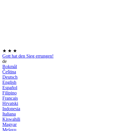
★
★
★
Gott hat den Sieg errungen!
de
Bokmål
Čeština
Deutsch
English
Español
Filipino
Français
Hrvatski
Indonesia
Italiana
Kiswahili
Magyar
Melayu