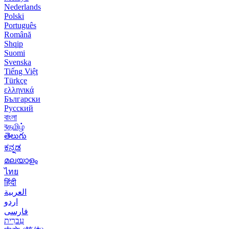
Nederlands
Polski
Português
Română
Shqip
Suomi
Svenska
Tiếng Việt
Türkçe
ελληνικά
Български
Русский
বাংলা
বதமிழ்
తెలుగు
ಕನ್ನಡ
മലയാളം
ไทย
हिंदी
العربية
اردو
فارسی
עִברִית