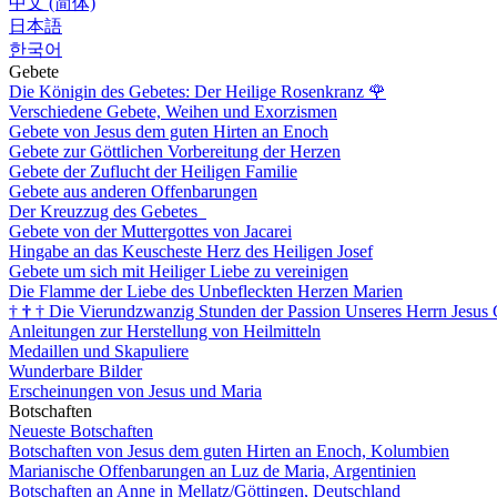
中文 (简体)
日本語
한국어
Gebete
Die Königin des Gebetes: Der Heilige Rosenkranz
🌹
Verschiedene Gebete, Weihen und Exorzismen
Gebete von Jesus dem guten Hirten an Enoch
Gebete zur Göttlichen Vorbereitung der Herzen
Gebete der Zuflucht der Heiligen Familie
Gebete aus anderen Offenbarungen
Der Kreuzzug des Gebetes
Gebete von der Muttergottes von Jacarei
Hingabe an das Keuscheste Herz des Heiligen Josef
Gebete um sich mit Heiliger Liebe zu vereinigen
Die Flamme der Liebe des Unbefleckten Herzen Marien
†
†
†
Die Vierundzwanzig Stunden der Passion Unseres Herrn Jesus 
Anleitungen zur Herstellung von Heilmitteln
Medaillen und Skapuliere
Wunderbare Bilder
Erscheinungen von Jesus und Maria
Botschaften
Neueste Botschaften
Botschaften von Jesus dem guten Hirten an Enoch, Kolumbien
Marianische Offenbarungen an Luz de Maria, Argentinien
Botschaften an Anne in Mellatz/Göttingen, Deutschland