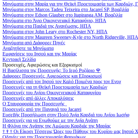
Μηνύματα στην Μαρία για την Θεϊκή Προετοιμασία των Καρδιών, 
Μηνύματα στον Marcos Tadeu Teixeira στο Jacareí SP, Βραζιλία
Μηνύματα στον Edson Glauber στο Itapiranga AM, Βραζιλία
Μηνύματα στο Άγιο Οικογενειακό Καταφύγιο, ΗΠΑ
Μηνύματα στα Παιδιά της Ανανέωσης, ΗΠΑ
Μηνύματα στον John Leary στο Rochester NY, ΗΠΑ
Μηνύματα στην Maureen Sweeney-Kyle στο North Ridgeville, ΗΠ
Μηνύματα από Διάφορες Πηγές
Αναζητήστε τα Μηνύματα
Εμφανίσεις του Ιησού και της Μαρίας
Κεντρική Σελίδα
Προσευχές, Αφιερώσεις και Εξορκισμοί
Η Βασίλισσα της Προσευχής: Το Ιερό Ροζάριο
🌹
Διάφορες Προσευχές, Αφιερώσεις και Εξορκισμοί
Προσευχές από τον Ιησού τον Καλό Ποιμένα προς τον Ενοχ
Προσευχές για τη Θεϊκή Προετοιμασία των Καρδιών
Προσευχές του Αγίου Οικογενειακού Καταφυγίου
Προσευχές από άλλες Αποκαλύψεις
Ο Σταυροφορία της Προσευχής
Προσευχές από την Παναγιά του Jacarei
Ευσεβής Προσήλωση στην Πολύ Άγία Καρδιά του Αγίου Ιωσήφ
Προσευχές για να Ενωθούμε με την Αγία Αγάπη
Η Φλόγα της Αγάπης της Αμώμου Καρδιάς της Μαρίας
†
†
†
Οι Είκοσι Τέσσερις Ώρες του Πάθους του Κυρίου μας Ιησού 
Οδηγίες για την Προετοιμασία Φαρμάκων