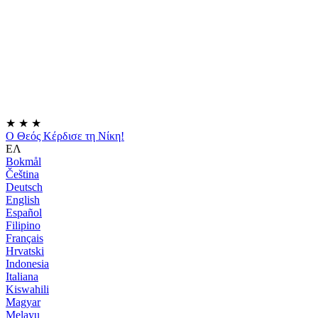
★
★
★
Ο Θεός Κέρδισε τη Νίκη!
ΕΛ
Bokmål
Čeština
Deutsch
English
Español
Filipino
Français
Hrvatski
Indonesia
Italiana
Kiswahili
Magyar
Melayu