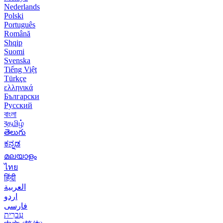
Nederlands
Polski
Português
Română
Shqip
Suomi
Svenska
Tiếng Việt
Türkçe
ελληνικά
Български
Русский
বাংলা
বதமிழ்
తెలుగు
ಕನ್ನಡ
മലയാളം
ไทย
हिंदी
العربية
اردو
فارسی
עִברִית