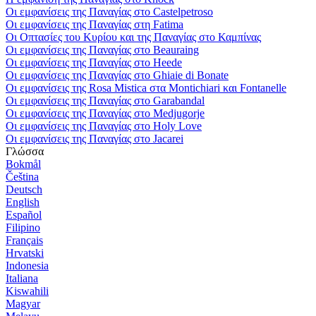
Οι εμφανίσεις της Παναγίας στο Castelpetroso
Οι εμφανίσεις της Παναγίας στη Fatima
Οι Οπτασίες του Κυρίου και της Παναγίας στο Καμπίνας
Οι εμφανίσεις της Παναγίας στο Beauraing
Οι εμφανίσεις της Παναγίας στο Heede
Οι εμφανίσεις της Παναγίας στο Ghiaie di Bonate
Οι εμφανίσεις της Rosa Mistica στα Montichiari και Fontanelle
Οι εμφανίσεις της Παναγίας στο Garabandal
Οι εμφανίσεις της Παναγίας στο Medjugorje
Οι εμφανίσεις της Παναγίας στο Holy Love
Οι εμφανίσεις της Παναγίας στο Jacarei
Γλώσσα
Bokmål
Čeština
Deutsch
English
Español
Filipino
Français
Hrvatski
Indonesia
Italiana
Kiswahili
Magyar