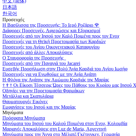
中文 (简体)
日本語
한국어
Προσευχές
Η Βασίλισσα της Προσευχής: Το Ιερό Ροζάριο
🌹
Διάφορες Προσευχές, Αφιερώσεις και Εξορκισμοί
Προσευχές από τον Ιησού τον Καλό Ποιμένα προς τον Ενοχ
Προσευχές για τη Θεϊκή Προετοιμασία των Καρδιών
Προσευχές του Αγίου Οικογενειακού Καταφυγίου
Προσευχές από άλλες Αποκαλύψεις
Ο Σταυροφορία της Προσευχής
Προσευχές από την Παναγιά του Jacarei
Ευσεβής Προσήλωση στην Πολύ Άγία Καρδιά του Αγίου Ιωσήφ
Προσευχές για να Ενωθούμε με την Αγία Αγάπη
Η Φλόγα της Αγάπης της Αμώμου Καρδιάς της Μαρίας
†
†
†
Οι Είκοσι Τέσσερις Ώρες του Πάθους του Κυρίου μας Ιησού 
Οδηγίες για την Προετοιμασία Φαρμάκων
Μετάλλια και Σκαπυλάρια
Θαυματουργές Εικόνες
Εμφανίσεις του Ιησού και της Μαρίας
Μηνύματα
Πρόσφατα Μηνύματα
Μηνύματα του Ιησού του Καλού Ποιμένα στον Ενοχ, Κολομβία
Μαριανές Αποκαλύψεις στη Luz de Maria, Αργεντινή
Μηνύματα προς την Άννα στο Μέλατζ/Γκέτινγκεν, Γερμανία