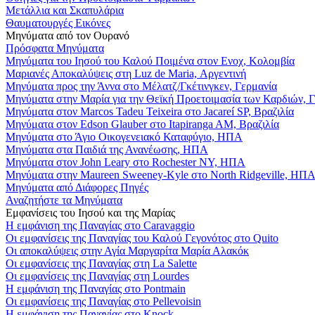
Μετάλλια και Σκαπυλάρια
Θαυματουργές Εικόνες
Μηνύματα από τον Ουρανό
Πρόσφατα Μηνύματα
Μηνύματα του Ιησού του Καλού Ποιμένα στον Ενοχ, Κολομβία
Μαριανές Αποκαλύψεις στη Luz de Maria, Αργεντινή
Μηνύματα προς την Άννα στο Μέλατζ/Γκέτινγκεν, Γερμανία
Μηνύματα στην Μαρία για την Θεϊκή Προετοιμασία των Καρδιών, 
Μηνύματα στον Marcos Tadeu Teixeira στο Jacareí SP, Βραζιλία
Μηνύματα στον Edson Glauber στο Itapiranga AM, Βραζιλία
Μηνύματα στο Άγιο Οικογενειακό Καταφύγιο, ΗΠΑ
Μηνύματα στα Παιδιά της Ανανέωσης, ΗΠΑ
Μηνύματα στον John Leary στο Rochester NY, ΗΠΑ
Μηνύματα στην Maureen Sweeney-Kyle στο North Ridgeville, ΗΠ
Μηνύματα από Διάφορες Πηγές
Αναζητήστε τα Μηνύματα
Εμφανίσεις του Ιησού και της Μαρίας
Η εμφάνιση της Παναγίας στο Caravaggio
Οι εμφανίσεις της Παναγίας του Καλού Γεγονότος στο Quito
Οι αποκαλύψεις στην Αγία Μαργαρίτα Μαρία Αλακόκ
Οι εμφανίσεις της Παναγίας στη La Salette
Οι εμφανίσεις της Παναγίας στη Lourdes
Η εμφάνιση της Παναγίας στο Pontmain
Οι εμφανίσεις της Παναγίας στο Pellevoisin
Η εμφάνιση της Παναγίας στο Knock