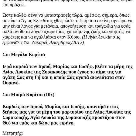
και πράξεις.
Ωστε καλέω σένα να μεταστραφείς τώρα, αμέσως, σήμερα, όπως
σε είπε ο Άγιος Εξπεδίτος χθες, ώστε η ζωή σου εκείνη την ώρα να
μην είναι λόγος για μετάνοια, απογοήτευση και τραγωδία για εσάς,
αλλά αντίθετα λόγο ευχαριστίας, χαρούμενης ζωής και γιορτής, να
χαιρέτεις και να αγαλλιάσαι στον Κύριο.
(Η Αγία Λουκία στις
εμφανίσεις του Ζακαρεΐ, Δεκέμβριος/2012)
Στο Μεγάλο Κορίτσι
Ιερά καρδιά των Ιησού, Μαρίας και Ιωσήφ, βλέπε τα μέρη της
Αγίας Λουκίας της Συρακουζής που έχυσε το αίμα της για
αγάπη Σας στη Γή και η οποία Σας αγαπά αιωνιότατα στον
Ουρανό.
Στο Μικρό Κορίτσι (10x)
Καρδιές των Ιησού, Μαρίας και Ιωσήφ, απαντήστε στις
δεήσεις μας για τα μέρη του μαρτυρίου της Αγίας Λουκίας της
Συρακουζής. Αγία Λουκία της Συρακουζής προσεύχου στον
Θεό για εμάς και δώσε μας ειρήνη.
Μετρητής: