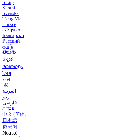
Shqip
Suomi
Svenska
Tiếng Việt
Türkçe
ελληνικά
Български
Русский
தமிழ்
తెలుగు
ಕನ್ನಡ
മലയാളം
ไทย
বাংলা
हिंदी
العربية
اردو
فارسی
עִברִית
中文 (简体)
日本語
한국어
Νομικό