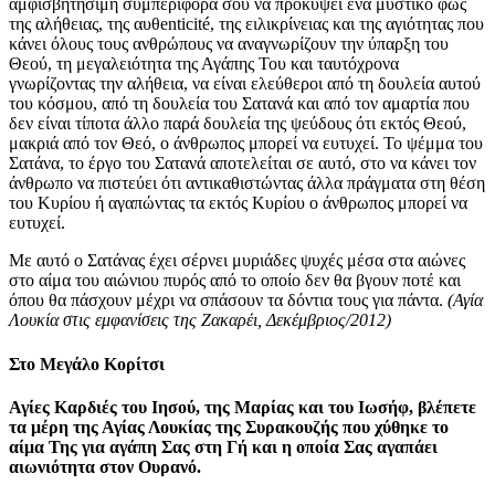
αμφισβητήσιμη συμπεριφορά σου να προκύψει ένα μυστικό φως
της αλήθειας, της αυθenticité, της ειλικρίνειας και της αγιότητας που
κάνει όλους τους ανθρώπους να αναγνωρίζουν την ύπαρξη του
Θεού, τη μεγαλειότητα της Αγάπης Του και ταυτόχρονα
γνωρίζοντας την αλήθεια, να είναι ελεύθεροι από τη δουλεία αυτού
του κόσμου, από τη δουλεία του Σατανά και από τον αμαρτία που
δεν είναι τίποτα άλλο παρά δουλεία της ψεύδους ότι εκτός Θεού,
μακριά από τον Θεό, ο άνθρωπος μπορεί να ευτυχεί. Το ψέμμα του
Σατάνα, το έργο του Σατανά αποτελείται σε αυτό, στο να κάνει τον
άνθρωπο να πιστεύει ότι αντικαθιστώντας άλλα πράγματα στη θέση
του Κυρίου ή αγαπώντας τα εκτός Κυρίου ο άνθρωπος μπορεί να
ευτυχεί.
Με αυτό ο Σατάνας έχει σέρνει μυριάδες ψυχές μέσα στα αιώνες
στο αίμα του αιώνιου πυρός από το οποίο δεν θα βγουν ποτέ και
όπου θα πάσχουν μέχρι να σπάσουν τα δόντια τους για πάντα.
(Αγία
Λουκία στις εμφανίσεις της Ζακαρέι, Δεκέμβριος/2012)
Στο Μεγάλο Κορίτσι
Αγίες Καρδιές του Ιησού, της Μαρίας και του Ιωσήφ, βλέπετε
τα μέρη της Αγίας Λουκίας της Συρακουζής που χύθηκε το
αίμα Της για αγάπη Σας στη Γή και η οποία Σας αγαπάει
αιωνιότητα στον Ουρανό.