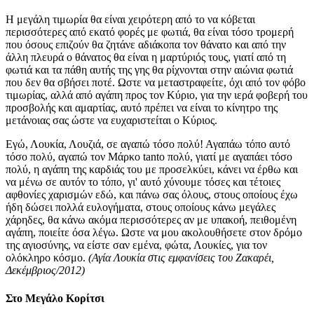
Η μεγάλη τιμωρία θα είναι χειρότερη από το να κόβεται
περισσότερες από εκατό φορές με φωτιά, θα είναι τόσο τρομερή
που όσους επιζούν θα ζητάνε αδιάκοπα τον θάνατο και από την
άλλη πλευρά ο θάνατος θα είναι η μαρτύριός τους, γιατί από τη
φωτιά και τα πάθη αυτής της γης θα ρίχνονται στην αιώνια φωτιά
που δεν θα σβήσει ποτέ. Ωστε να μεταστραφείτε, όχι από τον φόβο
τιμωρίας, αλλά από αγάπη προς τον Κύριο, για την ιερά φοβερή του
προσβολής και αμαρτίας, αυτό πρέπει να είναι το κίνητρο της
μετάνοιας σας ώστε να ευχαριστείται ο Κύριος.
Εγώ, Λουκία, Λουζιά, σε αγαπώ τόσο πολύ! Αγαπάω τόπο αυτό
τόσο πολύ, αγαπώ τον Μάρκο tanto πολύ, γιατί με αγαπάει τόσο
πολύ, η αγάπη της καρδιάς του με προσελκύει, κάνει να έρθω και
να μένω σε αυτόν το τόπο, γι' αυτό χύνουμε τόσες και τέτοιες
αφθονίες χαρισμών εδώ, και πάνω σας όλους, στους οποίους έχω
ήδη δώσει πολλά ευλογήματα, στους οποίους κάνω μεγάλες
χάρηδες, θα κάνω ακόμα περισσότερες αν με υπακοή, πειθομένη
αγάπη, ποιείτε όσα λέγω. Ωστε να μου ακολουθήσετε στον δρόμο
της αγιοσύνης, να είστε σαν εμένα, φώτα, Λουκίες, για τον
ολόκληρο κόσμο.
(Αγία Λουκία στις εμφανίσεις του Ζακαρέι,
Δεκέμβριος/2012)
Στο Μεγάλο Κορίτσι