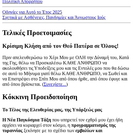
Πολιτική Απορρήτου
Οδηγίες για Αυτό το Έτος 2025
Σχετικά με Ασθένειες, Πανδημίες και Άγνωστους Ιούς
Τελικές Προετοιμασίες
Κρίσιμη Κλήση από τον Θεό Πατέρα σε Όλους!
Πριν απελευθερώσω το Χέρι Μου με ΟΛΗ την Δύναμή του, Κατά
της Γης, θέλω να Προσκαλέσω ΚΑΘΕ ΑΝΘΡΩΠΟ να
ακολουθήσει τις Υποδείξεις μου και τις Εντολές μου που θα δώσω
σε αυτό το Μήνυμα γιατί θέλω ΚΑΘΕ ΑΝΘΡΩΠΟ, να Σωθεί και
να Επιστρέψει στο Σπίτι Μου από όπου ήρθε, από όπου έφυγε και
από όπου βρίσκεται.
(
Συνεχίστε...
)
Κόκκινη Προειδοποίηση
Το Τέλος της Ελευθερίας μας, της Υπάρξεώς μας
Η Νέα Παγκόσμια Τάξη
που υπηρετεί τον εχθρό μου έχει ήδη
αρχίσει να κυριαρχεί στον κόσμο, η
προγραμματισμός της
τυραννίας
ξεκίνησε με το σχέδιο των
εμβολίων και