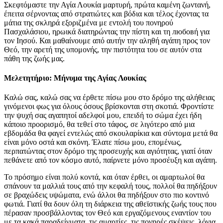
Σκεφτόμαστε την Αγία Λουκία μαρτυρή, πρώτα καμένη ζωντανή,
έπειτα σέρνοντας από στρατιώτες και βόδια και τέλος έχοντας τα
μάτια της σκληρά εξοριζμένα με εντολή του πονηρού
Πασχαλάσιου, ηρωικά διατηρώντας την πίστη και τη любовή για
τον Ιησού. Και μαθαίνουμε από αυτήν την αληθή αγάπη προς τον
Θεό, την αρετή της υπομονής, την πιστότητα του σε αυτόν στα
πάθη της ζωής μας.
Μελετητήριο: Μήνυμα της Αγίας Λουκίας
Καλώ σας, καλώ σας να έρθετε πίσω μου στο δρόμο της αλήθειας
γινόμενοι φως για όλους όσους βρίσκονται στη σκοτιά. Φροντίστε
την ψυχή σας αγαπητοί αδελφοί μου, επειδή το σώμα έχει ήδη
κάποιο προορισμό, θα τεθεί στο τάφος, σε λιγότερο από μια
εβδομάδα θα φαγεί εντελώς από σκουλαρίκια και σύντομα μετά θα
είναι μόνο οστά και σκόνη. Έλατε πίσω μου, επομένως,
περπατώντας στον δρόμο της προσευχής και αγιότητας, γιατί όταν
πεθάνετε από τον κόσμο αυτό, παίρνετε μόνο προσέυξη και αγάπη.
Το πρόσημο είναι πολύ κοντά, και όταν έρθει, οι αμαρτωλοί θα
σπάνουν τα μαλλιά τους από την κεφαλή τους, πολλοί θα πηδήξουν
σε βραχώδεις υψώματα, ενώ άλλοι θα πηδήξουν στο πιο κοντινό
φωτιά. Γιατί θα δουν όλη τη διάρκεια της αθεϊστικής ζωής τους που
πέρασαν προσβάλλοντας τον Θεό και εργαζόμενους εναντίον του
με τα κακά παραδείγματα, τις αμαρτίες, τις πονηρές σκέψεις, λόγια