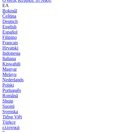
Ο Θεός Κέρδισε τη Νίκη!
ΕΛ
Bokmål
Čeština
Deutsch
English
Español
Filipino
Français
Hrvatski
Indonesia
Italiana
Kiswahili
Magyar
Melayu
Nederlands
Polski
Português
Română
Shqip
Suomi
Svenska
Tiếng Việt
Türkçe
ελληνικά