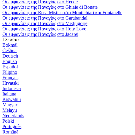
Οι εμφανίσεις της Παναγίας στο Heede
Οι εμφανίσεις της Παναγίας στο Ghiaie di Bonate
Οι εμφανίσεις της Rosa Mistica στα Montichiari και Fontanelle
Οι εμφανίσεις της Παναγίας στο Garabandal
Οι εμφανίσεις της Παναγίας στο Medjugorje
Οι εμφανίσεις της Παναγίας στο Holy Love
Οι εμφανίσεις της Παναγίας στο Jacarei
Γλώσσα
Bokmål
Čeština
Deutsch
English
Español
Filipino
Français
Hrvatski
Indonesia
Italiana
Kiswahili
Magyar
Melayu
Nederlands
Polski
Português
Română