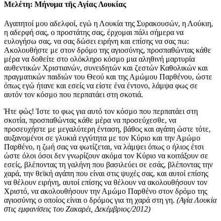
Μελέτη: Μήνυμα τῆς Αγίας Λουκίας
Αγαπητοί μου αδελφοί, εγώ η Λουκία της Συρακουσών, η Λούκιη,
η αδερφή σας, ο προστάτης σας, έρχομαι πάλι σήμερα να
ευλογήσω σας, να σας δώσει ειρήνη και επίσης να σας πω:
Ακολουθήστε με στον δρόμο της αγιοσύνης, προσπαθώντας κάθε
μέρα να δοθείτε στο ολόκληρο κόσμο μια αληθινή μαρτυρία
αυθεντικών Χριστιανών, συνειδητών και ζεστών Καθολικών και
πραγματικών παιδιών του Θεού και της Αμώμου Παρθένου, ώστε
όπως εγώ ήτανε και εσείς να είστε ένα έντονο, λάμψα φως σε
αυτόν τον κόσμο που περπατάει στη σκοτιά.
Ήτε φώς! Ίστε το φως για αυτό τον κόσμο που περπατάει στη
σκοτία, προσπαθώντας κάθε μέρα να προσεύχεσθε, να
προσευχήστε με μεγαλύτερη ένταση, βάθος και αγάπη ώστε τότε,
αυξανομένοι σε γλυκιά εγγύτητα με τον Κύριο και την Αμώμο
Παρθένο, η ζωή σας να φωτίζεται, να λάμψει όπως ο ήλιος έτσι
ώστε όλοι όσοι δεν γνωρίζουν ακόμα τον Κύριο να κοιτάξουν σε
εσείς, βλέποντας τη γαλήνη που βασιλεύει σε εσάς, βλέποντας την
χαρά, την θεϊκή αγάπη που είναι στις ψυχές σας, και αυτοί επίσης
να θέλουν ειρήνη, αυτοί επίσης να θέλουν να ακολουθήσουν τον
Χριστό, να ακολουθήσουν την Αμώμο Παρθένο στον δρόμο της
αγιοσύνης ο οποίος είναι ο δρόμος για τη χαρά στη γη.
(Αγία Λουκία
στις εμφανίσεις του Ζακαρέι, Δεκέμβριος/2012)