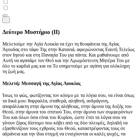
Δεύτερο Μυστήριο
(II)
Μελετούμε την Αγία Λουκία να έχει τη θεοφάνεια της Αγίας
Άγουδας στο τάφο Της στην Κατανιά, αφιερώνοντας Εαυτή Τελείως
στον Ιησού και στη Παναγία Του για πάντα. Και μαθαίνουμε από
Αυτή να αγαπάμε τον Θεό και την Αμωμόστευτη Μητέρα Του με
όλο το καρδιά μας και να Το υπηρετούμε με αγάπη για ολόκληρη
τη ζωή μας.
Μελετή: Μεσσαγή της Αγίας Λουκίας
Ίσως το φώς, φωτίζοντας τον κόσμο με τα λόγια σου, να είναι όπως
τα δικά μου: θαρραλέα, σταθερά, αληθινή, ανδράγυνη,
απαράλλακτη στην άμυνα της αλήθειας, στην άμυνα της δοξής του
Θεού, στην άμυνα του σπιτιού Του, στην άμυνα των συμφερόντων
Του και όλων όσα είναι του Κυρίου, ώστε έτσι τα λόγια σου να
γίνουν ξίφος δίστομο που κόβει από τις δύο πλευρές, δηλαδή να
εξασθενίζουν τους εχθρούς του Θεού, καταστρέφοντας τους σε
αδράνεια και την ίδια στιγμή να ενισχύονται οι καλές ψυχές, να