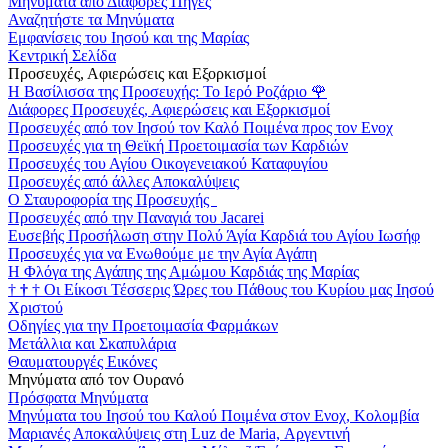
Μηνύματα από Διάφορες Πηγές
Αναζητήστε τα Μηνύματα
Εμφανίσεις του Ιησού και της Μαρίας
Κεντρική Σελίδα
Προσευχές, Αφιερώσεις και Εξορκισμοί
Η Βασίλισσα της Προσευχής: Το Ιερό Ροζάριο
🌹
Διάφορες Προσευχές, Αφιερώσεις και Εξορκισμοί
Προσευχές από τον Ιησού τον Καλό Ποιμένα προς τον Ενοχ
Προσευχές για τη Θεϊκή Προετοιμασία των Καρδιών
Προσευχές του Αγίου Οικογενειακού Καταφυγίου
Προσευχές από άλλες Αποκαλύψεις
Ο Σταυροφορία της Προσευχής
Προσευχές από την Παναγιά του Jacarei
Ευσεβής Προσήλωση στην Πολύ Άγία Καρδιά του Αγίου Ιωσήφ
Προσευχές για να Ενωθούμε με την Αγία Αγάπη
Η Φλόγα της Αγάπης της Αμώμου Καρδιάς της Μαρίας
†
†
†
Οι Είκοσι Τέσσερις Ώρες του Πάθους του Κυρίου μας Ιησού
Χριστού
Οδηγίες για την Προετοιμασία Φαρμάκων
Μετάλλια και Σκαπυλάρια
Θαυματουργές Εικόνες
Μηνύματα από τον Ουρανό
Πρόσφατα Μηνύματα
Μηνύματα του Ιησού του Καλού Ποιμένα στον Ενοχ, Κολομβία
Μαριανές Αποκαλύψεις στη Luz de Maria, Αργεντινή