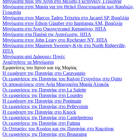
Μηνύματα προς την Άννα στο Μέλατζ/Γκέτινγκεν, Γερμανία
Μηνύματα στην Μαρία για την Θεϊκή Προετοιμασία των Καρδιών,
Γερμανία
Μηνύματα στον Marcos Tadeu Teixeira στο Jacareí SP, Βραζιλία
Μηνύματα στον Edson Glauber στο Itapiranga AM, Βραζιλία
Μηνύματα στο Άγιο Οικογενειακό Καταφύγιο, ΗΠΑ
Μηνύματα στα Παιδιά της Ανανέωσης, ΗΠΑ
Μηνύματα στον John Leary στο Rochester NY, ΗΠΑ
Μηνύματα στην Maureen Sweeney-Kyle στο North Ridgeville,
ΗΠΑ
Μηνύματα από Διάφορες Πηγές
Αναζητήστε τα Μηνύματα
Εμφανίσεις του Ιησού και της Μαρίας
Η εμφάνιση της Παναγίας στο Caravaggio
Οι εμφανίσεις της Παναγίας του Καλού Γεγονότος στο Quito
Οι αποκαλύψεις στην Αγία Μαργαρίτα Μαρία Αλακόκ
Οι εμφανίσεις της Παναγίας στη La Salette
Οι εμφανίσεις της Παναγίας στη Lourdes
Η εμφάνιση της Παναγίας στο Pontmain
Οι εμφανίσεις της Παναγίας στο Pellevoisin
Η εμφάνιση της Παναγίας στο Knock
Οι εμφανίσεις της Παναγίας στο Castelpetroso
Οι εμφανίσεις της Παναγίας στη Fatima
Οι Οπτασίες του Κυρίου και της Παναγίας στο Καμπίνας
Οι εμφανίσεις της Παναγίας στο Beauraing