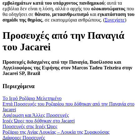
εμβολημάτων κατά του υπάρχοντος πανδημικού
; αυτά τα
εμβόλια δεν είναι η λύση, αλλά ο αρχής του
ολοκαυτώματος
που
θα οδηγήσει σε
θάνατο
,
μεταανθρωπισμό
και
εγκατάσταση του
σημάδι της θηρίας
, σε εκατομμύρια ανθρώπους. (
Συνεχίστε
)
Προσευχές από την Παναγιά
του Jacarei
Προσευχές διδαγμένες από την Παναγία, Βασίλισσα και
Αγγελιοφόρος της Ειρήνης στον Marcos Tadeu Teixeira στην
Jacarei SP, Brazil
Περιεχόμενα
Το Ιερό Ροζάριο Μελετημένο
Επτά Προσευχές του Ροζαρίου που δόθηκαν από την Παναγία στο
Jacarei
Αφιέρωση και Άλλες Προσευχές
Ιερές Ώρες που δόθηκαν στο Jacarei
Προσευχές στις Ιερές Ώρες
Ροζάριο της Αγίας Λουκίας – Λουκία της Συρακούσας
Διάφορες Προσευχές