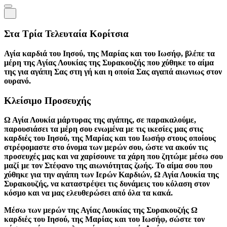
Στα Τρία Τελευταία Κορίτσια
Αγία καρδιά του Ιησού, της Μαρίας και του Ιωσήφ, βλέπε τα
μέρη της Αγίας Λουκίας της Συρακουζής που χύθηκε το αίμα
της για αγάπη Σας στη γή και η οποία Σας αγαπά αιωνιως στον
ουρανό.
Κλείσιμο Προσευχής
Ω Αγία Λουκία μάρτυρας της αγάπης, σε παρακαλούμε,
παρουσιάσει τα μέρη σου ενωμένα με τις ικεσίες μας στις
καρδιές του Ιησού, της Μαρίας και του Ιωσήφ στους οποίους
στρέφομαστε στο όνομα των μερών σου, ώστε να ακούν τις
προσευχές μας και να χαρίσουνε τα χάρη που ζητώμε μέσω σου
μαζί με τον Στέφανο της αιωνιότητας ζωής. Το αίμα σου που
χύθηκε για την αγάπη των Ιερών Καρδιών, Ω Αγία Λουκία της
Συρακουζής, να καταστρέψει τις δυνάμεις του κόλαση στον
κόσμο και να μας ελευθερώσει από όλα τα κακά.
Μέσω των μερών της Αγίας Λουκίας της Συρακουζής Ω
καρδιές του Ιησού, της Μαρίας και του Ιωσήφ, σώστε τον