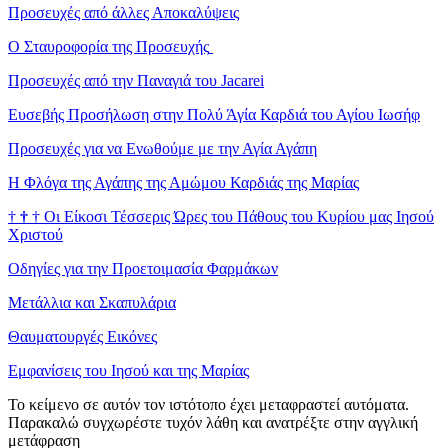
Προσευχές από άλλες Αποκαλύψεις
Ο Σταυροφορία της Προσευχής
Προσευχές από την Παναγιά του Jacarei
Ευσεβής Προσήλωση στην Πολύ Άγία Καρδιά του Αγίου Ιωσήφ
Προσευχές για να Ενωθούμε με την Αγία Αγάπη
Η Φλόγα της Αγάπης της Αμώμου Καρδιάς της Μαρίας
†
†
†
Οι Είκοσι Τέσσερις Ώρες του Πάθους του Κυρίου μας Ιησού
Χριστού
Οδηγίες για την Προετοιμασία Φαρμάκων
Μετάλλια και Σκαπυλάρια
Θαυματουργές Εικόνες
Εμφανίσεις του Ιησού και της Μαρίας
Το κείμενο σε αυτόν τον ιστότοπο έχει μεταφραστεί αυτόματα.
Παρακαλώ συγχωρέστε τυχόν λάθη και ανατρέξτε στην αγγλική
μετάφραση