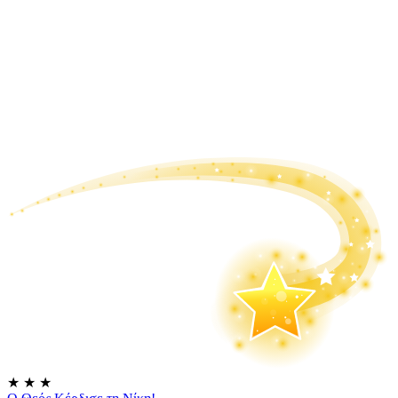
★
★
★