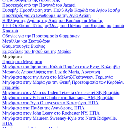
Προσευχές από την Παναγιά του Jacarei
Ευσεβής Προσήλωση στην Πολύ Άγία Καρδιά του Αγίου Ιωσήφ
Προσευχές για να Ενωθούμε με την Αγία Αγάπη
Η Φλόγα της Αγάπης της Αμώμου Καρδιάς της Μαρίας
†
†
†
Οι Είκοσι Τέσσερις Ώρες του Πάθους του Κυρίου μας Ιησού
Χριστού
Οδηγίες για την Προετοιμασία Φαρμάκων
Μετάλλια και Σκαπυλάρια
Θαυματουργές Εικόνες
Εμφανίσεις του Ιησού και της Μαρίας
Μηνύματα
Πρόσφατα Μηνύματα
Μηνύματα του Ιησού του Καλού Ποιμένα στον Ενοχ, Κολομβία
Μαριανές Αποκαλύψεις στη Luz de Maria, Αργεντινή
Μηνύματα προς την Άννα στο Μέλατζ/Γκέτινγκεν, Γερμανία
Μηνύματα στην Μαρία για την Θεϊκή Προετοιμασία των Καρδιών,
Γερμανία
Μηνύματα στον Marcos Tadeu Teixeira στο Jacareí SP, Βραζιλία
Μηνύματα στον Edson Glauber στο Itapiranga AM, Βραζιλία
Μηνύματα στο Άγιο Οικογενειακό Καταφύγιο, ΗΠΑ
Μηνύματα στα Παιδιά της Ανανέωσης, ΗΠΑ
Μηνύματα στον John Leary στο Rochester NY, ΗΠΑ
Μηνύματα στην Maureen Sweeney-Kyle στο North Ridgeville,
ΗΠΑ