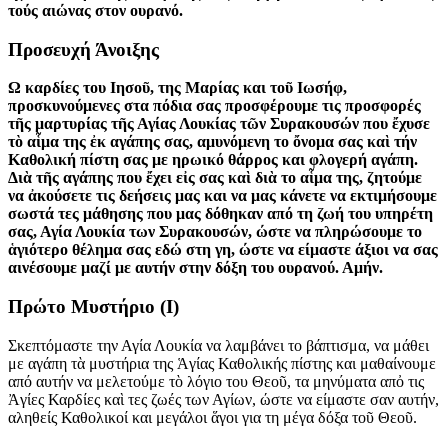
τούς αιώνας στον ουρανό.
Προσευχή Άνοιξης
Ω καρδίες του Ιησοῦ, της Μαρίας και τοῦ Ιωσήφ,
προσκυνούμενες στα πόδια σας προσφέρουμε τις προσφορές
τῆς μαρτυρίας τῆς Αγίας Λουκίας τῶν Συρακουσών που ἔχυσε
τὸ αἷμα της ἐκ αγάπης σας, αμυνόμενη το ὄνομα σας καὶ τήν
Καθολική πίστη σας με ηρωικό θάρρος και φλογερή αγάπη.
Διὰ τῆς αγάπης που ἔχει εἰς σας καὶ διὰ το αἷμα της, ζητούμε
να ἀκούσετε τις δεήσεις μας και να μας κάνετε να εκτιμήσουμε
σωστά τες μάθησης που μας δόθηκαν από τη ζωή του υπηρέτη
σας, Αγία Λουκία των Συρακουσών, ώστε να πληρώσουμε το
ἁγιότερο θέλημα σας εδώ στη γη, ώστε να είμαστε άξιοι να σας
αινέσουμε μαζί με αυτήν στην δόξη του ουρανού. Αμήν.
Πρώτο Μυστήριο
(I)
Σκεπτόμαστε την Αγία Λουκία να λαμβάνει το βάπτισμα, να μάθει
με αγάπη τὰ μυστήρια της Ἁγίας Καθολικής πίστης και μαθαίνουμε
από αυτήν να μελετούμε τὸ λόγιο του Θεοῦ, τα μηνύματα απὀ τις
Ἀγίες Καρδίες καὶ τες ζωές των Αγίων, ώστε να είμαστε σαν αυτήν,
αληθείς Καθολικοί και μεγάλοι ἅγοι για τη μέγα δόξα τοῦ Θεοῦ.