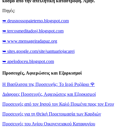
κόσμο από την απειλητική καταστροφή. Αμήν.
Πηγές:
➥ deusnossopaieterno.blogspot.com
➥ tercosmeditadosj.blogspot.com
➥ www.mensageiradapaz.org
➥ sites.google.com/site/santuariojacarei
➥ apelodoceu.blogspot.com
Προσευχές, Αφιερώσεις και Εξορκισμοί
Η Βασίλισσα της Προσευχής: Το Ιερό Ροζάριο
🌹
Διάφορες Προσευχές, Αφιερώσεις και Εξορκισμοί
Προσευχές από τον Ιησού τον Καλό Ποιμένα προς τον Ενοχ
Προσευχές για τη Θεϊκή Προετοιμασία των Καρδιών
Προσευχές του Αγίου Οικογενειακού Καταφυγίου