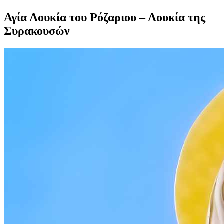
Αγία Λουκία του Ρόζαριου – Λουκία της
Συρακουσών