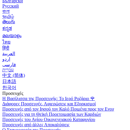
Български
Русский
বাংলা
বதமிழ்
తెలుగు
ಕನ್ನಡ
മലയാളം
ไทย
हिंदी
العربية
اردو
فارسی
עִברִית
中文 (简体)
日本語
한국어
Προσευχές
Η Βασίλισσα της Προσευχής: Το Ιερό Ροζάριο
🌹
Διάφορες Προσευχές, Αφιερώσεις και Εξορκισμοί
Προσευχές από τον Ιησού τον Καλό Ποιμένα προς τον Ενοχ
Προσευχές για τη Θεϊκή Προετοιμασία των Καρδιών
Προσευχές του Αγίου Οικογενειακού Καταφυγίου
Προσευχές από άλλες Αποκαλύψεις
Ο Σταυροφορία της Προσευχής