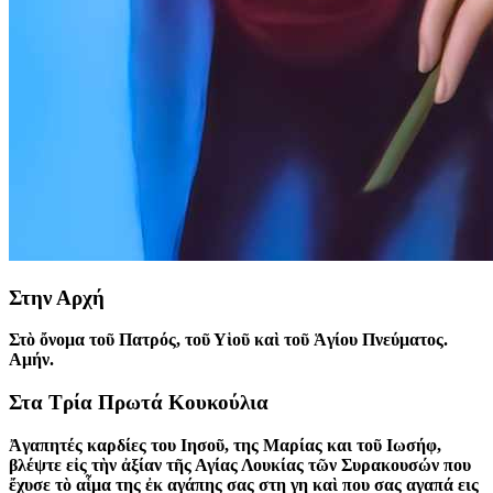
Στην Αρχή
Στὸ ὄνομα τοῦ Πατρός, τοῦ Υἱοῦ καὶ τοῦ Ἁγίου Πνεύματος.
Αμήν.
Στα Τρία Πρωτά Κουκούλια
Ἀγαπητές καρδίες του Ιησοῦ, της Μαρίας και τοῦ Ιωσήφ,
βλέψτε εἰς τὴν ἀξίαν τῆς Αγίας Λουκίας τῶν Συρακουσών που
ἔχυσε τὸ αἷμα της ἐκ αγάπης σας στη γη καὶ που σας αγαπά εις