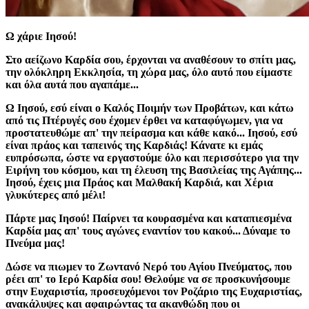
Ω χάριε Ιησού!
Στο αείζωνο Καρδία σου, έρχονται να αναθέσουν το σπίτι μας,
την ολόκληρη Εκκλησία, τη χώρα μας, όλο αυτό που είμαστε
και όλα αυτά που αγαπάμε...
Ω Ιησού, εσύ είναι ο Καλός Ποιμήν των Προβάτων, και κάτω
από τις Πτέρυγές σου έχομεν έρθει να καταφύγωμεν, για να
προστατευθώμε απ' την πείρασμα και κάθε κακό... Ιησού, εσύ
είναι πράος και ταπεινός της Καρδιάς! Κάνατε κι εμάς
ευπρόσωπα, ώστε να εργαστούμε όλο και περισσότερο για την
Ειρήνη του κόσμου, και τη έλευση της Βασιλείας της Αγάπης...
Ιησού, έχεις μια Πράος και Μαλθακή Καρδιά, και Χέρια
γλυκύτερες από μέλι!
Πάρτε μας Ιησού! Παίρνει τα κουρασμένα και καταπιεσμένα
Καρδία μας απ' τους αγώνες εναντίον του κακού... Δύναμε το
Πνεύμα μας!
Δώσε να πιωμεν το Ζωντανό Νερό του Αγίου Πνεύματος, που
ρέει απ' το Ιερό Καρδία σου! Θελούμε να σε προσκυνήσουμε
στην Ευχαριστία, προσευχόμενοι τον Ροζάριο της Ευχαριστίας,
ανακάλυψες και αφαιρώντας τα ακανθώδη που οι