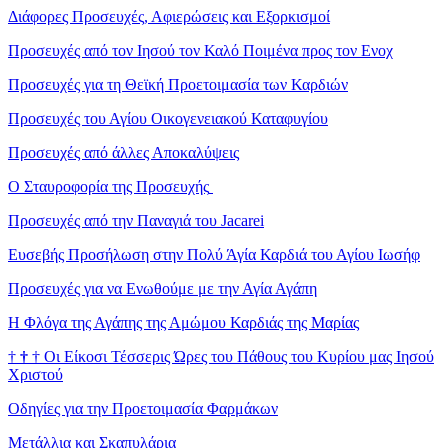
Διάφορες Προσευχές, Αφιερώσεις και Εξορκισμοί
Προσευχές από τον Ιησού τον Καλό Ποιμένα προς τον Ενοχ
Προσευχές για τη Θεϊκή Προετοιμασία των Καρδιών
Προσευχές του Αγίου Οικογενειακού Καταφυγίου
Προσευχές από άλλες Αποκαλύψεις
Ο Σταυροφορία της Προσευχής
Προσευχές από την Παναγιά του Jacarei
Ευσεβής Προσήλωση στην Πολύ Άγία Καρδιά του Αγίου Ιωσήφ
Προσευχές για να Ενωθούμε με την Αγία Αγάπη
Η Φλόγα της Αγάπης της Αμώμου Καρδιάς της Μαρίας
†
†
†
Οι Είκοσι Τέσσερις Ώρες του Πάθους του Κυρίου μας Ιησού
Χριστού
Οδηγίες για την Προετοιμασία Φαρμάκων
Μετάλλια και Σκαπυλάρια