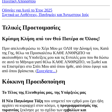
Πολιτική Απορρήτου
Οδηγίες για Αυτό το Έτος 2025
Σχετικά με Ασθένειες, Πανδημίες και Άγνωστους Ιούς
Τελικές Προετοιμασίες
Κρίσιμη Κλήση από τον Θεό Πατέρα σε Όλους!
Πριν απελευθερώσω το Χέρι Μου με ΟΛΗ την Δύναμή του, Κατά
της Γης, θέλω να Προσκαλέσω ΚΑΘΕ ΑΝΘΡΩΠΟ να
ακολουθήσει τις Υποδείξεις μου και τις Εντολές μου που θα δώσω
σε αυτό το Μήνυμα γιατί θέλω ΚΑΘΕ ΑΝΘΡΩΠΟ, να Σωθεί και
να Επιστρέψει στο Σπίτι Μου από όπου ήρθε, από όπου έφυγε και
από όπου βρίσκεται.
(
Συνεχίστε...
)
Κόκκινη Προειδοποίηση
Το Τέλος της Ελευθερίας μας, της Υπάρξεώς μας
Η Νέα Παγκόσμια Τάξη
που υπηρετεί τον εχθρό μου έχει ήδη
αρχίσει να κυριαρχεί στον κόσμο, η
προγραμματισμός της
τυραννίας
ξεκίνησε με το σχέδιο των
εμβολίων και