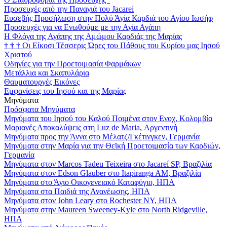
Προσευχές από την Παναγιά του Jacarei
Ευσεβής Προσήλωση στην Πολύ Άγία Καρδιά του Αγίου Ιωσήφ
Προσευχές για να Ενωθούμε με την Αγία Αγάπη
Η Φλόγα της Αγάπης της Αμώμου Καρδιάς της Μαρίας
†
†
†
Οι Είκοσι Τέσσερις Ώρες του Πάθους του Κυρίου μας Ιησού
Χριστού
Οδηγίες για την Προετοιμασία Φαρμάκων
Μετάλλια και Σκαπυλάρια
Θαυματουργές Εικόνες
Εμφανίσεις του Ιησού και της Μαρίας
Μηνύματα
Πρόσφατα Μηνύματα
Μηνύματα του Ιησού του Καλού Ποιμένα στον Ενοχ, Κολομβία
Μαριανές Αποκαλύψεις στη Luz de Maria, Αργεντινή
Μηνύματα προς την Άννα στο Μέλατζ/Γκέτινγκεν, Γερμανία
Μηνύματα στην Μαρία για την Θεϊκή Προετοιμασία των Καρδιών,
Γερμανία
Μηνύματα στον Marcos Tadeu Teixeira στο Jacareí SP, Βραζιλία
Μηνύματα στον Edson Glauber στο Itapiranga AM, Βραζιλία
Μηνύματα στο Άγιο Οικογενειακό Καταφύγιο, ΗΠΑ
Μηνύματα στα Παιδιά της Ανανέωσης, ΗΠΑ
Μηνύματα στον John Leary στο Rochester NY, ΗΠΑ
Μηνύματα στην Maureen Sweeney-Kyle στο North Ridgeville,
ΗΠΑ