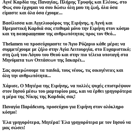
Αγνέ Καρδία της Παναγίας, Πλήρης Τρυφής και Ελέους, στο
Φως σου έρχομαι να σου δώσω όλη μου τη ζωή, όλα όσα
είμαστε και όλα όσα έχουμε...
Βασίλισσα και Αγγελιοφόρος της Ειρήνης, η Αγνή και
Ηρεμιστική Καρδιά σας επιθυμά μόνο την Ειρήνη στον κόσμο
και τη возвращение της ανθρωπότητας προς τον Θεό...
Thelamen να προσεύχομαστε το Άγιο Ρόζαριο κάθε μέρα; να
συμμετέχουμε με ζήλο στην Αγία Λειτουργία, στο Ευχαριστικό;
στη ζωή του Λόγου του Θεού και στην πιο τέλεια υποταγή στα
Μηνύματα των Οπτάσεων της Ιακαρέι...
Σας αφιερώνουμε τα παιδιά, τους νέους, τις οικογένειες και
όλη την ανθρωπότητα...
Χάρισε, Ο Μητέρα της Ειρήνης, να πολλές ψυχές επιστρέψουν
στον Ιησού μέσω του μαρτυρίου μας, και να έρθει γρηγορότερα
η μέρα της Νίκης της Καρδιάς σας!
Παναγία Παράδειση, προσεύχου για Ειρήνη στον ολόκληρο
κόσμο!
Έλα γρηγορότερα, Μητέρα! Έλα γρηγορότερα με τον Ιησού να
μας σώσει!