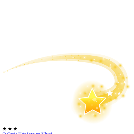
★
★
★