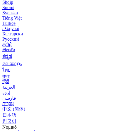
Shqip
Suomi
Svenska
Tiếng Việt
Türkçe
ελληνικά
Български
Русский
தமிழ்
తెలుగు
ಕನ್ನಡ
മലയാളം
ไทย
বাংলা
हिंदी
العربية
اردو
فارسی
עִברִית
中文 (简体)
日本語
한국어
Νομικό