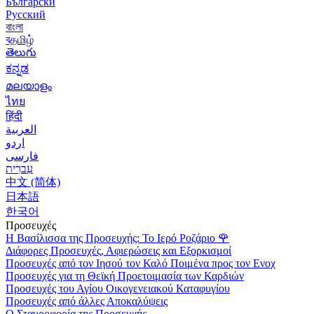
Български
Русский
বাংলা
বதமிழ்
తెలుగు
ಕನ್ನಡ
മലയാളം
ไทย
हिंदी
العربية
اردو
فارسی
עִברִית
中文 (简体)
日本語
한국어
Προσευχές
Η Βασίλισσα της Προσευχής: Το Ιερό Ροζάριο
🌹
Διάφορες Προσευχές, Αφιερώσεις και Εξορκισμοί
Προσευχές από τον Ιησού τον Καλό Ποιμένα προς τον Ενοχ
Προσευχές για τη Θεϊκή Προετοιμασία των Καρδιών
Προσευχές του Αγίου Οικογενειακού Καταφυγίου
Προσευχές από άλλες Αποκαλύψεις
Ο Σταυροφορία της Προσευχής