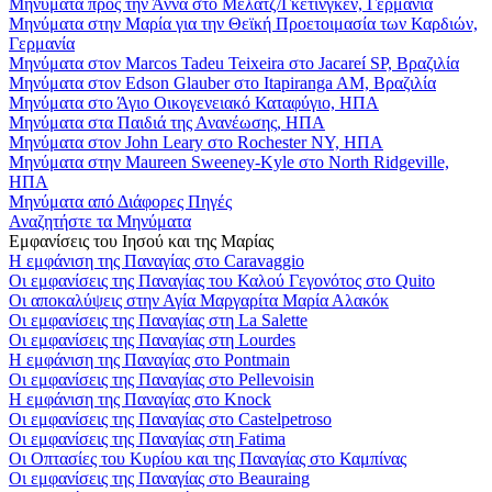
Μηνύματα προς την Άννα στο Μέλατζ/Γκέτινγκεν, Γερμανία
Μηνύματα στην Μαρία για την Θεϊκή Προετοιμασία των Καρδιών,
Γερμανία
Μηνύματα στον Marcos Tadeu Teixeira στο Jacareí SP, Βραζιλία
Μηνύματα στον Edson Glauber στο Itapiranga AM, Βραζιλία
Μηνύματα στο Άγιο Οικογενειακό Καταφύγιο, ΗΠΑ
Μηνύματα στα Παιδιά της Ανανέωσης, ΗΠΑ
Μηνύματα στον John Leary στο Rochester NY, ΗΠΑ
Μηνύματα στην Maureen Sweeney-Kyle στο North Ridgeville,
ΗΠΑ
Μηνύματα από Διάφορες Πηγές
Αναζητήστε τα Μηνύματα
Εμφανίσεις του Ιησού και της Μαρίας
Η εμφάνιση της Παναγίας στο Caravaggio
Οι εμφανίσεις της Παναγίας του Καλού Γεγονότος στο Quito
Οι αποκαλύψεις στην Αγία Μαργαρίτα Μαρία Αλακόκ
Οι εμφανίσεις της Παναγίας στη La Salette
Οι εμφανίσεις της Παναγίας στη Lourdes
Η εμφάνιση της Παναγίας στο Pontmain
Οι εμφανίσεις της Παναγίας στο Pellevoisin
Η εμφάνιση της Παναγίας στο Knock
Οι εμφανίσεις της Παναγίας στο Castelpetroso
Οι εμφανίσεις της Παναγίας στη Fatima
Οι Οπτασίες του Κυρίου και της Παναγίας στο Καμπίνας
Οι εμφανίσεις της Παναγίας στο Beauraing