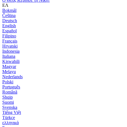
Ο Θεός Κέρδισε τη Νίκη!
ΕΛ
Bokmål
Čeština
Deutsch
English
Español
Filipino
Français
Hrvatski
Indonesia
Italiana
Kiswahili
Magyar
Melayu
Nederlands
Polski
Português
Română
Shqip
Suomi
Svenska
Tiếng Việt
Türkçe
ελληνικά