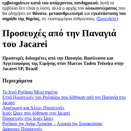
εμβολημάτων κατά του υπάρχοντος πανδημικού
; αυτά τα
εμβόλια δεν είναι η λύση, αλλά ο αρχής του
ολοκαυτώματος
που
θα οδηγήσει σε
θάνατο
,
μεταανθρωπισμό
και
εγκατάσταση του
σημάδι της θηρίας
, σε εκατομμύρια ανθρώπους. (
Συνεχίστε
)
Προσευχές από την Παναγιά
του Jacarei
Προσευχές διδαγμένες από την Παναγία, Βασίλισσα και
Αγγελιοφόρος της Ειρήνης στον Marcos Tadeu Teixeira στην
Jacarei SP, Brazil
Περιεχόμενα
Το Ιερό Ροζάριο Μελετημένο
Επτά Προσευχές του Ροζαρίου που δόθηκαν από την Παναγία στο
Jacarei
Αφιέρωση και Άλλες Προσευχές
Ιερές Ώρες που δόθηκαν στο Jacarei
Προσευχές στις Ιερές Ώρες
Ροζάριο της Αγίας Λουκίας – Λουκία της Συρακούσας
Διάφορες Προσευχές