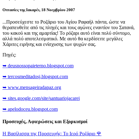
Οπτασίες της Ιακαρέι, 18 Νοεμβρίου 2007
...Προσεύχεστε το Ροζάριο του Αγίου Ραφαήλ πάντα, ώστε να
θεραπευθείτε από τις πληγές και τους αγώνες εναντίον του Σατανά,
του κακού και της αμαρτίας! Το ρόζαρι αυτό είναι πολύ σύντομο,
αλλά πολύ αποτελεσματικό. Με αυτό θα κερδίσειτε μεγάλες
Χάριτες ειρήνης και ενίσχυσης των ψυχών σας.
Πηγές:
➥ deusnossopaieterno.blogspot.com
➥ tercosmeditadosj.blogspot.com
➥ www.mensageiradapaz.org
➥ sites.google.com/site/santuariojacarei
➥ apelodoceu.blogspot.com
Προσευχές, Αφιερώσεις και Εξορκισμοί
Η Βασίλισσα της Προσευχής: Το Ιερό Ροζάριο
🌹