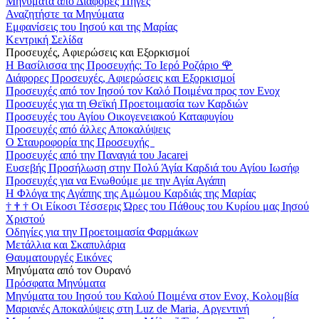
Μηνύματα από Διάφορες Πηγές
Αναζητήστε τα Μηνύματα
Εμφανίσεις του Ιησού και της Μαρίας
Κεντρική Σελίδα
Προσευχές, Αφιερώσεις και Εξορκισμοί
Η Βασίλισσα της Προσευχής: Το Ιερό Ροζάριο
🌹
Διάφορες Προσευχές, Αφιερώσεις και Εξορκισμοί
Προσευχές από τον Ιησού τον Καλό Ποιμένα προς τον Ενοχ
Προσευχές για τη Θεϊκή Προετοιμασία των Καρδιών
Προσευχές του Αγίου Οικογενειακού Καταφυγίου
Προσευχές από άλλες Αποκαλύψεις
Ο Σταυροφορία της Προσευχής
Προσευχές από την Παναγιά του Jacarei
Ευσεβής Προσήλωση στην Πολύ Άγία Καρδιά του Αγίου Ιωσήφ
Προσευχές για να Ενωθούμε με την Αγία Αγάπη
Η Φλόγα της Αγάπης της Αμώμου Καρδιάς της Μαρίας
†
†
†
Οι Είκοσι Τέσσερις Ώρες του Πάθους του Κυρίου μας Ιησού
Χριστού
Οδηγίες για την Προετοιμασία Φαρμάκων
Μετάλλια και Σκαπυλάρια
Θαυματουργές Εικόνες
Μηνύματα από τον Ουρανό
Πρόσφατα Μηνύματα
Μηνύματα του Ιησού του Καλού Ποιμένα στον Ενοχ, Κολομβία
Μαριανές Αποκαλύψεις στη Luz de Maria, Αργεντινή