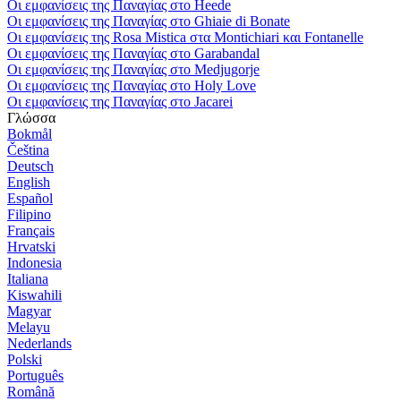
Οι εμφανίσεις της Παναγίας στο Heede
Οι εμφανίσεις της Παναγίας στο Ghiaie di Bonate
Οι εμφανίσεις της Rosa Mistica στα Montichiari και Fontanelle
Οι εμφανίσεις της Παναγίας στο Garabandal
Οι εμφανίσεις της Παναγίας στο Medjugorje
Οι εμφανίσεις της Παναγίας στο Holy Love
Οι εμφανίσεις της Παναγίας στο Jacarei
Γλώσσα
Bokmål
Čeština
Deutsch
English
Español
Filipino
Français
Hrvatski
Indonesia
Italiana
Kiswahili
Magyar
Melayu
Nederlands
Polski
Português
Română