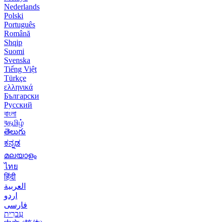
Nederlands
Polski
Português
Română
Shqip
Suomi
Svenska
Tiếng Việt
Türkçe
ελληνικά
Български
Русский
বাংলা
বதமிழ்
తెలుగు
ಕನ್ನಡ
മലയാളം
ไทย
हिंदी
العربية
اردو
فارسی
עִברִית