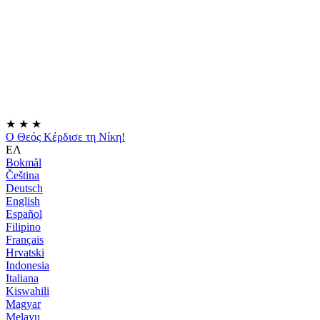
★
★
★
Ο Θεός Κέρδισε τη Νίκη!
ΕΛ
Bokmål
Čeština
Deutsch
English
Español
Filipino
Français
Hrvatski
Indonesia
Italiana
Kiswahili
Magyar
Melayu