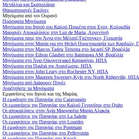
Μετάλλια και Σκαπυλάρια
Θαυματουργές Εικόνες
Μηνύματα από τον Ουρανό
Πρόσφατα Μηνύματα
Μηνύματα του Ιησού του Καλού Ποιμένα στον Ενοχ, Κολομβία
Μαριανές Αποκαλύψεις στη Luz de Maria, Αργεντινή
Μηνύματα προς την Άννα στο Μέλατζ/Γκέτινγκεν, Γερμανία
Μηνύματα στην Μαρία για την Θεϊκή Προετοιμασία των Καρδιών, 
Μηνύματα στον Marcos Tadeu Teixeira στο Jacareí SP, Βραζιλία
Μηνύματα στον Edson Glauber στο Itapiranga AM, Βραζιλία
Μηνύματα στο Άγιο Οικογενειακό Καταφύγιο, ΗΠΑ
Μηνύματα στα Παιδιά της Ανανέωσης, ΗΠΑ
Μηνύματα στον John Leary στο Rochester NY, ΗΠΑ
Μηνύματα στην Maureen Sweeney-Kyle στο North Ridgeville, ΗΠ
Μηνύματα από Διάφορες Πηγές
Αναζητήστε τα Μηνύματα
Εμφανίσεις του Ιησού και της Μαρίας
Η εμφάνιση της Παναγίας στο Caravaggio
Οι εμφανίσεις της Παναγίας του Καλού Γεγονότος στο Quito
Οι αποκαλύψεις στην Αγία Μαργαρίτα Μαρία Αλακόκ
Οι εμφανίσεις της Παναγίας στη La Salette
Οι εμφανίσεις της Παναγίας στη Lourdes
Η εμφάνιση της Παναγίας στο Pontmain
Οι εμφανίσεις της Παναγίας στο Pellevoisin
Η εμφάνιση της Παναγίας στο Knock