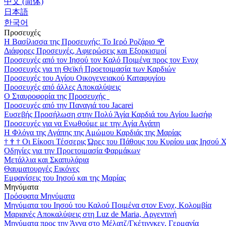
中文 (简体)
日本語
한국어
Προσευχές
Η Βασίλισσα της Προσευχής: Το Ιερό Ροζάριο
🌹
Διάφορες Προσευχές, Αφιερώσεις και Εξορκισμοί
Προσευχές από τον Ιησού τον Καλό Ποιμένα προς τον Ενοχ
Προσευχές για τη Θεϊκή Προετοιμασία των Καρδιών
Προσευχές του Αγίου Οικογενειακού Καταφυγίου
Προσευχές από άλλες Αποκαλύψεις
Ο Σταυροφορία της Προσευχής
Προσευχές από την Παναγιά του Jacarei
Ευσεβής Προσήλωση στην Πολύ Άγία Καρδιά του Αγίου Ιωσήφ
Προσευχές για να Ενωθούμε με την Αγία Αγάπη
Η Φλόγα της Αγάπης της Αμώμου Καρδιάς της Μαρίας
†
†
†
Οι Είκοσι Τέσσερις Ώρες του Πάθους του Κυρίου μας Ιησού 
Οδηγίες για την Προετοιμασία Φαρμάκων
Μετάλλια και Σκαπυλάρια
Θαυματουργές Εικόνες
Εμφανίσεις του Ιησού και της Μαρίας
Μηνύματα
Πρόσφατα Μηνύματα
Μηνύματα του Ιησού του Καλού Ποιμένα στον Ενοχ, Κολομβία
Μαριανές Αποκαλύψεις στη Luz de Maria, Αργεντινή
Μηνύματα προς την Άννα στο Μέλατζ/Γκέτινγκεν, Γερμανία