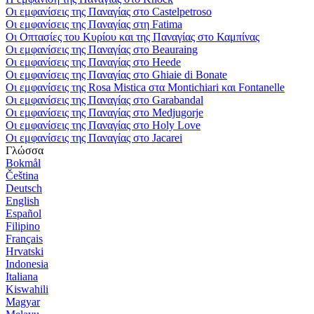
Οι εμφανίσεις της Παναγίας στο Castelpetroso
Οι εμφανίσεις της Παναγίας στη Fatima
Οι Οπτασίες του Κυρίου και της Παναγίας στο Καμπίνας
Οι εμφανίσεις της Παναγίας στο Beauraing
Οι εμφανίσεις της Παναγίας στο Heede
Οι εμφανίσεις της Παναγίας στο Ghiaie di Bonate
Οι εμφανίσεις της Rosa Mistica στα Montichiari και Fontanelle
Οι εμφανίσεις της Παναγίας στο Garabandal
Οι εμφανίσεις της Παναγίας στο Medjugorje
Οι εμφανίσεις της Παναγίας στο Holy Love
Οι εμφανίσεις της Παναγίας στο Jacarei
Γλώσσα
Bokmål
Čeština
Deutsch
English
Español
Filipino
Français
Hrvatski
Indonesia
Italiana
Kiswahili
Magyar