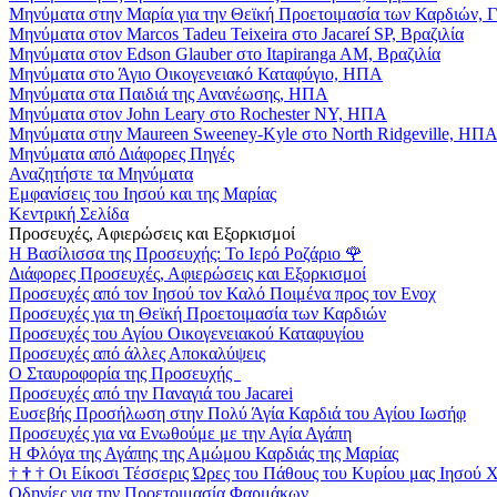
Μηνύματα στην Μαρία για την Θεϊκή Προετοιμασία των Καρδιών, 
Μηνύματα στον Marcos Tadeu Teixeira στο Jacareí SP, Βραζιλία
Μηνύματα στον Edson Glauber στο Itapiranga AM, Βραζιλία
Μηνύματα στο Άγιο Οικογενειακό Καταφύγιο, ΗΠΑ
Μηνύματα στα Παιδιά της Ανανέωσης, ΗΠΑ
Μηνύματα στον John Leary στο Rochester NY, ΗΠΑ
Μηνύματα στην Maureen Sweeney-Kyle στο North Ridgeville, ΗΠ
Μηνύματα από Διάφορες Πηγές
Αναζητήστε τα Μηνύματα
Εμφανίσεις του Ιησού και της Μαρίας
Κεντρική Σελίδα
Προσευχές, Αφιερώσεις και Εξορκισμοί
Η Βασίλισσα της Προσευχής: Το Ιερό Ροζάριο
🌹
Διάφορες Προσευχές, Αφιερώσεις και Εξορκισμοί
Προσευχές από τον Ιησού τον Καλό Ποιμένα προς τον Ενοχ
Προσευχές για τη Θεϊκή Προετοιμασία των Καρδιών
Προσευχές του Αγίου Οικογενειακού Καταφυγίου
Προσευχές από άλλες Αποκαλύψεις
Ο Σταυροφορία της Προσευχής
Προσευχές από την Παναγιά του Jacarei
Ευσεβής Προσήλωση στην Πολύ Άγία Καρδιά του Αγίου Ιωσήφ
Προσευχές για να Ενωθούμε με την Αγία Αγάπη
Η Φλόγα της Αγάπης της Αμώμου Καρδιάς της Μαρίας
†
†
†
Οι Είκοσι Τέσσερις Ώρες του Πάθους του Κυρίου μας Ιησού 
Οδηγίες για την Προετοιμασία Φαρμάκων