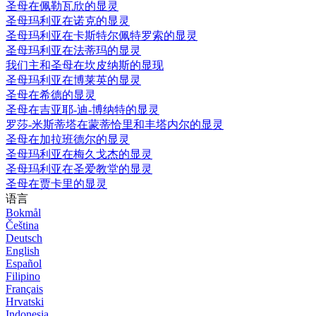
圣母在佩勒瓦欣的显灵
圣母玛利亚在诺克的显灵
圣母玛利亚在卡斯特尔佩特罗索的显灵
圣母玛利亚在法蒂玛的显灵
我们主和圣母在坎皮纳斯的显现
圣母玛利亚在博莱英的显灵
圣母在希德的显灵
圣母在吉亚耶-迪-博纳特的显灵
罗莎-米斯蒂塔在蒙蒂恰里和丰塔内尔的显灵
圣母在加拉班德尔的显灵
圣母玛利亚在梅久戈杰的显灵
圣母玛利亚在圣爱教堂的显灵
圣母在贾卡里的显灵
语言
Bokmål
Čeština
Deutsch
English
Español
Filipino
Français
Hrvatski
Indonesia