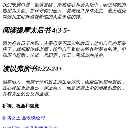
我们既属白昼，就该警醒，穿戴信心和爱为铠甲，盼望得救的
指望为头盔。那保守你们全人、灵与魂并身体无恙、毫无瑕疵
等候我主耶稣基督降临的人是忠信的神。
阅读提摩太后书 4:3-5+
因为必有日子来到，人要忍受不真实的教训；他们自己的耳朵
痒了，就积聚许多老师，按照自己私欲去听各样新奇的话。但
你应当忍耐，传道、尽职责，作工，完成你的使命。
读以弗所书4:22-24+
抛弃旧人，他属于你们过去的生活方式，因虚假欲望而腐败；
在心灵里更新自己，穿上新人，他是按照上帝的形象创造的，
具有真正的公义和圣洁。
祈祷、祝圣和驱魔
祈祷女王 圣玫瑰经
🌹