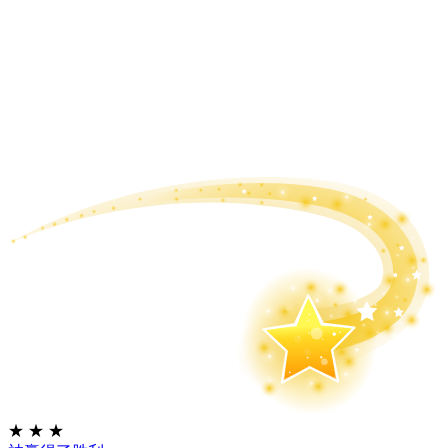
★
★
★