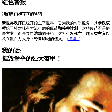
红色警报
我们自由和存在的终结
新世界秩序
已经开始主宰世界，它为我的对手服务，其
暴政议
程
始于针对现有大流行病的
疫苗和接种计划
；这些疫苗不是解
决方案，而是导向
浩劫
的开始，这将引发
死亡
、
超人类主义
以
及在数百万人身上
野兽印记的植入
。 (
继续...
)
我的话:
摧毁堡垒的强大盔甲！