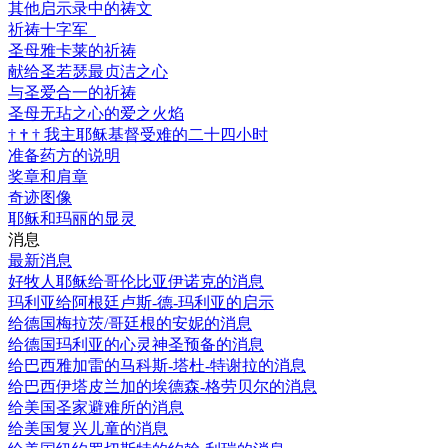
其他启示录中的祷文
祈祷十字军
圣母雅卡莱的祈祷
献给圣若瑟最贞洁之心
与圣爱合一的祈祷
圣母无玷之心的爱之火焰
†
†
†
我主耶稣基督受难的二十四小时
准备药方的说明
奖章和肩章
奇迹图像
耶稣和玛丽的显灵
消息
最新消息
好牧人耶稣给哥伦比亚伊诺克的消息
玛利亚给阿根廷卢斯-德-玛利亚的启示
给德国梅拉茨/哥廷根的安妮的消息
给德国玛利亚的心灵神圣预备的消息
给巴西雅加雷的马科斯-塔杜-特谢拉的消息
给巴西伊塔皮兰加的埃德森-格劳贝尔的消息
给美国圣家避难所的消息
给美国复兴儿童的消息