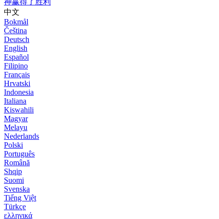
神赢得了胜利
中文
Bokmål
Čeština
Deutsch
English
Español
Filipino
Français
Hrvatski
Indonesia
Italiana
Kiswahili
Magyar
Melayu
Nederlands
Polski
Português
Română
Shqip
Suomi
Svenska
Tiếng Việt
Türkçe
ελληνικά