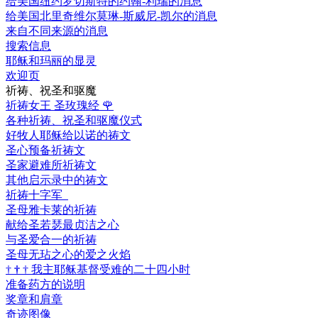
给美国纽约罗切斯特的约翰-利瑞的消息
给美国北里奇维尔莫琳-斯威尼-凯尔的消息
来自不同来源的消息
搜索信息
耶稣和玛丽的显灵
欢迎页
祈祷、祝圣和驱魔
祈祷女王 圣玫瑰经
🌹
各种祈祷、祝圣和驱魔仪式
好牧人耶稣给以诺的祷文
圣心预备祈祷文
圣家避难所祈祷文
其他启示录中的祷文
祈祷十字军
圣母雅卡莱的祈祷
献给圣若瑟最贞洁之心
与圣爱合一的祈祷
圣母无玷之心的爱之火焰
†
†
†
我主耶稣基督受难的二十四小时
准备药方的说明
奖章和肩章
奇迹图像