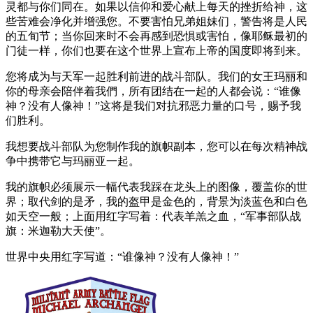
灵都与你们同在。如果以信仰和爱心献上每天的挫折给神，这
些苦难会净化并增强您。不要害怕兄弟姐妹们，警告将是人民
的五旬节；当你回来时不会再感到恐惧或害怕，像耶稣最初的
门徒一样，你们也要在这个世界上宣布上帝的国度即将到来。
您将成为与天军一起胜利前进的战斗部队。我们的女王玛丽和
你的母亲会陪伴着我們，所有团结在一起的人都会说：“谁像
神？没有人像神！”这将是我们对抗邪恶力量的口号，赐予我
们胜利。
我想要战斗部队为您制作我的旗帜副本，您可以在每次精神战
争中携带它与玛丽亚一起。
我的旗帜必须展示一幅代表我踩在龙头上的图像，覆盖你的世
界；取代剑的是矛，我的盔甲是金色的，背景为淡蓝色和白色
如天空一般；上面用红字写着：代表羊羔之血，“军事部队战
旗：米迦勒大天使”。
世界中央用红字写道：“谁像神？没有人像神！”