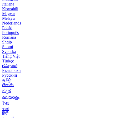
Italiana
Kiswahili
Magyar
Melayu
Nederlands
Polski
Português
Română
Shqip
Suomi
Svenska
Tiếng Việt
Türkçe
ελληνικά
Български
Русский
தமிழ்
తెలుగు
ಕನ್ನಡ
മലയാളം
ไทย
বাংলা
हिंदी