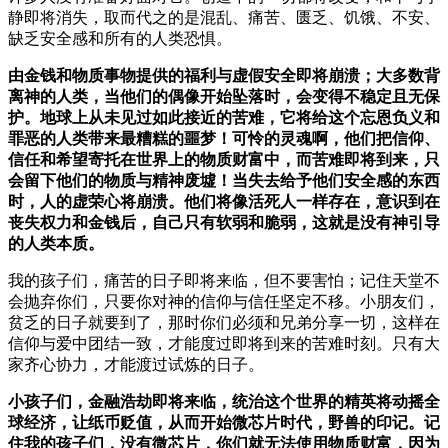
静即将消失，取而代之的是混乱、痛苦、匮乏、饥饿、不安、
缺乏安全感和所有的人类恐惧。
由金钱和物质事物提供的福利与虚假安全即将崩溃；大多数背
离神的人类，当他们的偶像开始坠落时，会变得不稳定且无保
护。地球上从未见过如此接近的苦难，它将给这个忘恩负义和
罪恶的人类带来最糟糕的噩梦！可怜的灵魂啊，他们把信仰、
信任和希望寄托在世界上的物质财富中，而苦难即将到来，只
会留下他们的物质与精神废墟！当失去给予他们安全感的东西
时，人的虚荣心将崩溃。他们将像活死人一样存在，意识到在
丧失权力和金钱后，自己只有软弱和脆弱，这就是没有神引导
的人类本质。
我的孩子们，痛苦的日子即将来临，但不要害怕；记住天堂不
会抛弃你们，只要你对神的信仰与信任坚定不移。小朋友们，
贫乏的日子就要到了，那时你们必须和兄弟分享一切，这样在
信仰与爱中团结一致，才能度过即将到来的苦难时刻。只有大
家齐心协力，才能渡过试炼的日子。
小孩子们，金融浩劫即将来临，统治这个世界的精英将动摇全
球经济，让纸币贬值，从而开始微芯片时代，野兽的印记。记
住我的孩子们，没有微芯片，你们就无法使用物质财富，因为