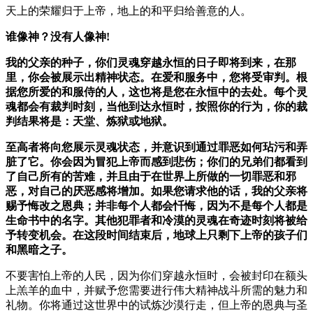
天上的荣耀归于上帝，地上的和平归给善意的人。
谁像神？没有人像神!
我的父亲的种子，你们灵魂穿越永恒的日子即将到来，在那
里，你会被展示出精神状态。在爱和服务中，您将受审判。根
据您所爱的和服侍的人，这也将是您在永恒中的去处。每个灵
魂都会有裁判时刻，当他到达永恒时，按照你的行为，你的裁
判结果将是：天堂、炼狱或地狱。
至高者将向您展示灵魂状态，并意识到通过罪恶如何玷污和弄
脏了它。你会因为冒犯上帝而感到悲伤；你们的兄弟们都看到
了自己所有的苦难，并且由于在世界上所做的一切罪恶和邪
恶，对自己的厌恶感将增加。如果您请求他的话，我的父亲将
赐予悔改之恩典；并非每个人都会忏悔，因为不是每个人都是
生命书中的名字。其他犯罪者和冷漠的灵魂在奇迹时刻将被给
予转变机会。在这段时间结束后，地球上只剩下上帝的孩子们
和黑暗之子。
不要害怕上帝的人民，因为你们穿越永恒时，会被封印在额头
上羔羊的血中，并赋予您需要进行伟大精神战斗所需的魅力和
礼物。你将通过这世界中的试炼沙漠行走，但上帝的恩典与圣