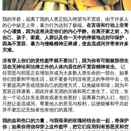
我的羊群，远离了我的人类正陷入绝望与不宽容。由于许多人
的心中缺乏上帝，暴力行为达到了极端。
在言语和行动上非常
小心谨慎，因为这将决定你们的内心平静。在离开家之前，为
自己、孩子、家庭、人群以及你一天中的停留地点封印保护，
因為不宽容、暴力与侵略精神正肆虐，使血流成河并带来许多
灾难。
没有穿上你们的灵性盔甲就不要出门，因为你有可能被那些生
活在无神论和法律之外的人体内居住的不宽容精神攻击。
记
住罪恶与邪恶正在增加并成为大多数人类生命的一部分。如果
你们想要和平地生活，就不要参与到没有意义的争辩中去，也
不要提高声音或强加自己的思维方式，以免破坏和谐；因为不
宽容正肆虐着，因此许多无谓的灾难和死亡发生了。记住，失
去一个论点比失去朋友或者生命更好；远离暴力的人们，他们
只想让血流成河。尊重他人的意见与权利，以便能够和平共处
并不要忘记无知者也有他们的真理。
我的血和伤口的力量，与我母亲的玫瑰经结合在一起，将保护
你；如果你用信仰穿上这件盔甲，把它们应用到有形恶灵和空