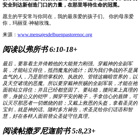
安全到达新创造门口的力量，在那里等待生命的冠冕。
愿主的平安常与你同在，我的最亲爱的孩子们。 你的母亲爱
你，玛丽亚·神秘玫瑰。
来源：
www.mensajesdelbuenpastorenoc.org
阅读以弗所书 6:10-18+
最后，要靠着主并倚赖他的大能努力刚强。穿戴神的全副军
装，才能站立得住，抵挡魔鬼的诡计；因为我们争战的不是属
血气的人，乃是那些掌权的、执政的、管辖这幽暗世界的，以
及天空诸境的恶魔。所以要穿戴神所赐的全副军装，才能在祂
面前站立得住；并且已经都坚固了。要站稳，腰间束上真理的
带，身披公义的铠甲，脚穿平安的靴子，手拿信心的盾牌，可
以灭尽那恶者一切燃烧的箭；又戴上救恩的头盔，拿着圣灵的
宝剑，就是神的话。随时多方祷告，求圣灵给你们话语和智
慧，好在各样人面前替众圣徒守住真理。
阅读帖撒罗尼迦前书 5:8,23+