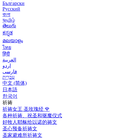
Български
Русский
বাংলা
বதமிழ்
తెలుగు
ಕನ್ನಡ
മലയാളം
ไทย
हिंदी
العربية
اردو
فارسی
עִברִית
中文 (简体)
日本語
한국어
祈祷
祈祷女王 圣玫瑰经
🌹
各种祈祷、祝圣和驱魔仪式
好牧人耶稣给以诺的祷文
圣心预备祈祷文
圣家避难所祈祷文