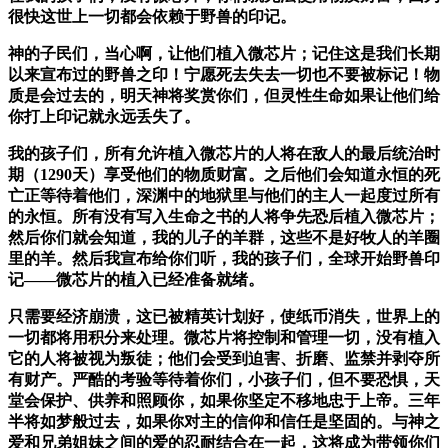
很快这世上一切都会依赖于野兽的印记。
神的子民们，当心啊，让他们植入微芯片；记住这是我们长期
以来宣布过的野兽之印！宁愿死去失去一切也不要被标记！物
质是会过去的，明天神将奖赏你们，但灵性生命如果让他们给
你打上印记就永远丢失了。
我的孩子们，所有允许植入微芯片的人将在敌人的最后统治时
期（1290天）享受他们的物质财富。之后他们会知道永恒的死
亡正等待着他们，深渊中的地狱里与他们的主人一起度过所有
的永恒。所有没有写入生命之书的人将争先恐后植入微芯片；
然后你们就会知道，我的儿子的羊群，这些不是好牧人的羊圈
里的羊。然后我宣布给你们听，我的孩子们，全球开始野兽印
记——微芯片的植入已经准备就绪。
只需要经济崩溃，这已被精英计划好，使纸币消失，世界上的
一切都将用积分来处理。微芯片将控制和管理一切，没有植入
它的人将被视为叛徒；他们会受到迫害、折磨、监禁并剥夺所
有财产。严酷的考验等待着你们，小孩子们，但不要恐惧，天
堂会保护、供养和照顾你，如果你坚定不移地忠于上帝。三年
半将如梦般过去，如果你对主的信仰和信任是坚固的。与神之
爱和兄弟姐妹之间的爱的忍耐结合在一起，这将成为带领你们