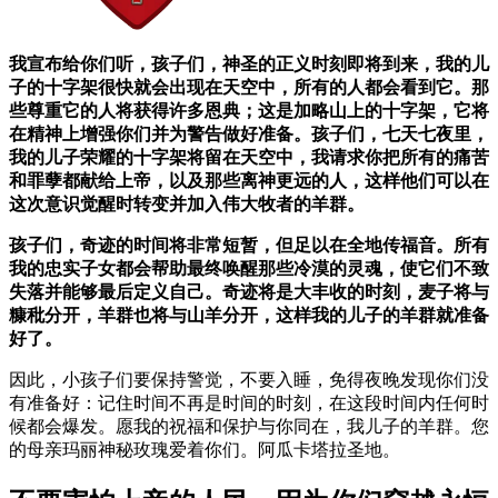
我宣布给你们听，孩子们，神圣的正义时刻即将到来，我的儿
子的十字架很快就会出现在天空中，所有的人都会看到它。那
些尊重它的人将获得许多恩典；这是加略山上的十字架，它将
在精神上增强你们并为警告做好准备。孩子们，七天七夜里，
我的儿子荣耀的十字架将留在天空中，我请求你把所有的痛苦
和罪孽都献给上帝，以及那些离神更远的人，这样他们可以在
这次意识觉醒时转变并加入伟大牧者的羊群。
孩子们，奇迹的时间将非常短暂，但足以在全地传福音。所有
我的忠实子女都会帮助最终唤醒那些冷漠的灵魂，使它们不致
失落并能够最后定义自己。奇迹将是大丰收的时刻，麦子将与
糠秕分开，羊群也将与山羊分开，这样我的儿子的羊群就准备
好了。
因此，小孩子们要保持警觉，不要入睡，免得夜晚发现你们没
有准备好：记住时间不再是时间的时刻，在这段时间内任何时
候都会爆发。愿我的祝福和保护与你同在，我儿子的羊群。您
的母亲玛丽神秘玫瑰爱着你们。阿瓜卡塔拉圣地。