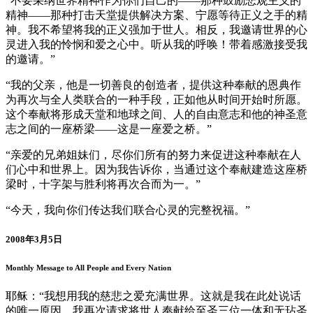
“不要采纳世界精神作为你们自己的——那种鼓励悲观主义的
精神——那种打击天堂提供解决方案、宁愿等待正义之手的精
神。我不希望将我的正义强加于世人。相反，我邀请世界的心
灵进入我的怜悯和爱之心中。听从我的呼唤！带着感激接受我
的邀请。”
“我的父亲，他是一切善良的创造者，提供这种奉献的恩典作
为再次与全人类联合的一种手段，正如他从时间开始时所愿。
这个奉献将形成天堂和地球之间、人的自由意志和他的神圣意
志之间的一座桥梁——这是一座爱之桥。”
“亲爱的兄弟姐妹们，尽你们所有的努力来促进这种奉献在人
们心中和世界上。因为我告诉你，当通过这个奉献建造这座桥
梁时，十字架与胜利将再次合而为一。”
“今天，我向你们传达我们联合心灵的完整祝福。”
2008年3月5日
Monthly Message to All People and Every Nation
耶稣：“我想用我的慈悲之爱充满世界。这就是我在此处说话
的唯一原因。我再次请求将世人奉献给至圣三位一体和无玷圣