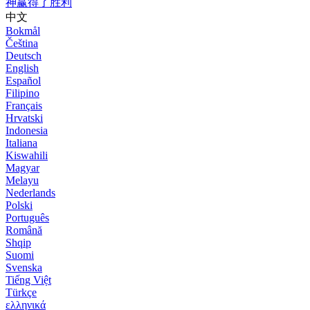
神赢得了胜利
中文
Bokmål
Čeština
Deutsch
English
Español
Filipino
Français
Hrvatski
Indonesia
Italiana
Kiswahili
Magyar
Melayu
Nederlands
Polski
Português
Română
Shqip
Suomi
Svenska
Tiếng Việt
Türkçe
ελληνικά