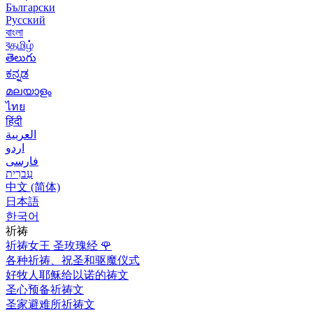
Български
Русский
বাংলা
বதமிழ்
తెలుగు
ಕನ್ನಡ
മലയാളം
ไทย
हिंदी
العربية
اردو
فارسی
עִברִית
中文 (简体)
日本語
한국어
祈祷
祈祷女王 圣玫瑰经
🌹
各种祈祷、祝圣和驱魔仪式
好牧人耶稣给以诺的祷文
圣心预备祈祷文
圣家避难所祈祷文