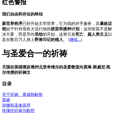
红色警报
我们自由和存在的终结
新世界秩序
已经开始主宰世界，它为我的对手服务，其
暴政议
程
始于针对现有大流行病的
疫苗和接种计划
；这些疫苗不是解
决方案，而是导向
浩劫
的开始，这将引发
死亡
、
超人类主义
以
及在数百万人身上
野兽印记的植入
。 (
继续...
)
与圣爱合一的祈祷
天国在美国俄亥俄州北里奇维尔的圣爱教堂向莫琳-斯威尼-凯
尔传授的祈祷文
目录
关于祈祷、斋戒和献祭
晨祷
弥撒和圣体崇拜
玫瑰经祈祷与默想