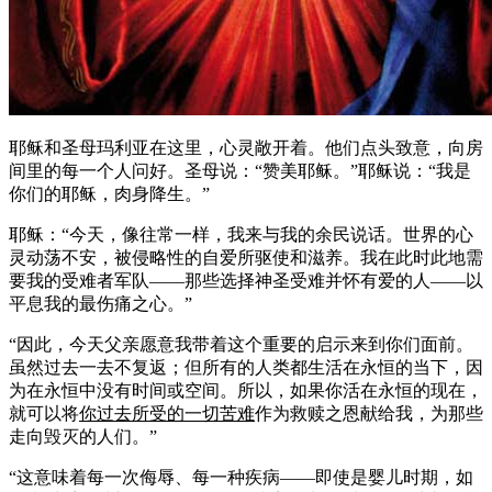
耶稣和圣母玛利亚在这里，心灵敞开着。他们点头致意，向房
间里的每一个人问好。圣母说：“赞美耶稣。”耶稣说：“我是
你们的耶稣，肉身降生。”
耶稣：“今天，像往常一样，我来与我的余民说话。世界的心
灵动荡不安，被侵略性的自爱所驱使和滋养。我在此时此地需
要我的受难者军队——那些选择神圣受难并怀有爱的人——以
平息我的最伤痛之心。”
“因此，今天父亲愿意我带着这个重要的启示来到你们面前。
虽然过去一去不复返；但所有的人类都生活在永恒的当下，因
为在永恒中没有时间或空间。所以，如果你活在永恒的现在，
就可以将
你过去所受的一切苦难
作为救赎之恩献给我，为那些
走向毁灭的人们。”
“这意味着每一次侮辱、每一种疾病——即使是婴儿时期，如