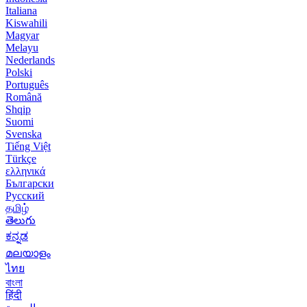
Italiana
Kiswahili
Magyar
Melayu
Nederlands
Polski
Português
Română
Shqip
Suomi
Svenska
Tiếng Việt
Türkçe
ελληνικά
Български
Русский
தமிழ்
తెలుగు
ಕನ್ನಡ
മലയാളം
ไทย
বাংলা
हिंदी