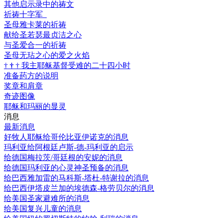
其他启示录中的祷文
祈祷十字军
圣母雅卡莱的祈祷
献给圣若瑟最贞洁之心
与圣爱合一的祈祷
圣母无玷之心的爱之火焰
†
†
†
我主耶稣基督受难的二十四小时
准备药方的说明
奖章和肩章
奇迹图像
耶稣和玛丽的显灵
消息
最新消息
好牧人耶稣给哥伦比亚伊诺克的消息
玛利亚给阿根廷卢斯-德-玛利亚的启示
给德国梅拉茨/哥廷根的安妮的消息
给德国玛利亚的心灵神圣预备的消息
给巴西雅加雷的马科斯-塔杜-特谢拉的消息
给巴西伊塔皮兰加的埃德森-格劳贝尔的消息
给美国圣家避难所的消息
给美国复兴儿童的消息