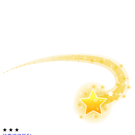
★
★
★