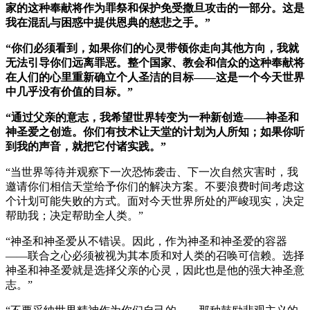
家的这种奉献将作为罪祭和保护免受撒旦攻击的一部分。这是
我在混乱与困惑中提供恩典的慈悲之手。”
“你们必须看到，如果你们的心灵带领你走向其他方向，我就
无法引导你们远离罪恶。整个国家、教会和信众的这种奉献将
在人们的心里重新确立个人圣洁的目标——这是一个今天世界
中几乎没有价值的目标。”
“通过父亲的意志，我希望世界转变为一种新创造——神圣和
神圣爱之创造。你们有技术让天堂的计划为人所知；如果你听
到我的声音，就把它付诸实践。”
“当世界等待并观察下一次恐怖袭击、下一次自然灾害时，我
邀请你们相信天堂给予你们的解决方案。不要浪费时间考虑这
个计划可能失败的方式。面对今天世界所处的严峻现实，决定
帮助我；决定帮助全人类。”
“神圣和神圣爱从不错误。因此，作为神圣和神圣爱的容器
——联合之心必须被视为其本质和对人类的召唤可信赖。选择
神圣和神圣爱就是选择父亲的心灵，因此也是他的强大神圣意
志。”