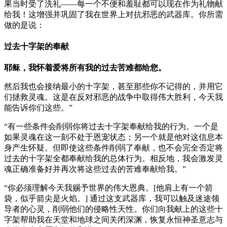
果当时受了洗礼——每一个不便和羞耻都可以现在作为礼物献
给我！这增强并巩固了我在世界上对抗邪恶的武器库。你所需
做的是说：
过去十字架的奉献
耶稣，我怀着爱将所有我的过去苦难都给您。
然后我也会接纳最小的十字架，甚至那些你不记得的，并用它
们拯救灵魂。这是在反对邪恶的战争中取得伟大胜利，今天我
能告诉你们这些。”
“有一些条件会削弱你将过去十字架奉献给我的行为。一个是
如果灵魂在这一刻不处于恩宠状态；另一个就是他对这信息本
身产生怀疑。但即使这些条件削弱了奉献，也不会完全否定将
过去的十字架全都奉献给我的总体行为。相反地，我会激发灵
魂正确准备好并再次将这些过去的苦难奉献给我。”
“你必须理解今天我赐予世界的伟大恩典。[他肩上有一个箭
袋，似乎箭尖是火焰。] 通过这支武器库，我可以触及迷途领
导者的心灵，削弱他们的侵略性天性。你们向我献上的这些十
字架帮助我在天堂和地球之间关闭深渊，恢复永恒神圣意志与