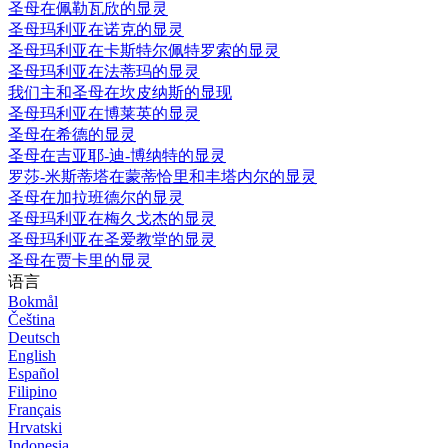
圣母在佩勒瓦欣的显灵
圣母玛利亚在诺克的显灵
圣母玛利亚在卡斯特尔佩特罗索的显灵
圣母玛利亚在法蒂玛的显灵
我们主和圣母在坎皮纳斯的显现
圣母玛利亚在博莱英的显灵
圣母在希德的显灵
圣母在吉亚耶-迪-博纳特的显灵
罗莎-米斯蒂塔在蒙蒂恰里和丰塔内尔的显灵
圣母在加拉班德尔的显灵
圣母玛利亚在梅久戈杰的显灵
圣母玛利亚在圣爱教堂的显灵
圣母在贾卡里的显灵
语言
Bokmål
Čeština
Deutsch
English
Español
Filipino
Français
Hrvatski
Indonesia