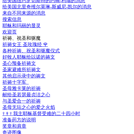
给美国纽约罗切斯特的约翰-利瑞的消息
给美国北里奇维尔莫琳-斯威尼-凯尔的消息
来自不同来源的消息
搜索信息
耶稣和玛丽的显灵
欢迎页
祈祷、祝圣和驱魔
祈祷女王 圣玫瑰经
🌹
各种祈祷、祝圣和驱魔仪式
好牧人耶稣给以诺的祷文
圣心预备祈祷文
圣家避难所祈祷文
其他启示录中的祷文
祈祷十字军
圣母雅卡莱的祈祷
献给圣若瑟最贞洁之心
与圣爱合一的祈祷
圣母无玷之心的爱之火焰
†
†
†
我主耶稣基督受难的二十四小时
准备药方的说明
奖章和肩章
奇迹图像