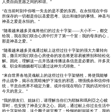
人类自由意愿之间的和谐。”
“在当前时刻中你唯一失去的是不爱的东西。在永恒现在中你
所保存的一切都是你以圣爱思考、说出和做到的事情。神圣与
神圣之爱是永恒的。”
“随着越来越多灵魂将他们的过去十字架——大小不一，都交
给我，我在我们联合心房中打开了第一个室：我的母亲的心，
那是神圣之爱。”
“随着越来越多灵魂通过献上这些过往十字架的强大力量转向
我，撒旦对我们联合心房使命的攻击将更容易被辨别和轻松化
解。因此，理解这一点并迅速传播这条信息是必要的。许多灵
魂、职业和婚姻都可以通过这种方式得救。”
“来自世界各地灵魂献上的这些过往十字架牺牲，将使我能够
停止战争，揭示在黑暗掩护下滋生的邪恶，增强残余和信仰传
统，平息自然界不稳定力量。或许你现在明白了我的话对你们
今天的意义。”
“我的朋友们、姐妹们，请理解当你们为耶穌和瑪利亞之心赎
罪时，也安抚了神圣父亲之心。因此，通过献上你过去生活中
的十字架给我，这个圈子就完整了；怜悯的时间延长了，我的