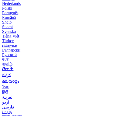
Nederlands
Polski
Português
Română
Shqip
Suomi
Svenska
Tiếng Việt
Türkçe
ελληνικά
Български
Русский
বাংলা
বதமிழ்
తెలుగు
ಕನ್ನಡ
മലയാളം
ไทย
हिंदी
العربية
اردو
فارسی
עִברִית