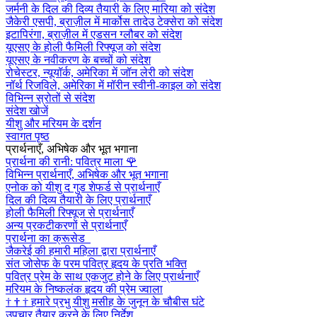
जर्मनी के दिल की दिव्य तैयारी के लिए मारिया को संदेश
जैकेरी एसपी, ब्राज़ील में मार्कोस तादेउ टेक्सेरा को संदेश
इटापिरंगा, ब्राज़ील में एडसन ग्लौबर को संदेश
यूएसए के होली फैमिली रिफ्यूज को संदेश
यूएसए के नवीकरण के बच्चों को संदेश
रोचेस्टर, न्यूयॉर्क, अमेरिका में जॉन लेरी को संदेश
नॉर्थ रिजविले, अमेरिका में मॉरीन स्वीनी-काइल को संदेश
विभिन्न स्रोतों से संदेश
संदेश खोजें
यीशु और मरियम के दर्शन
स्वागत पृष्ठ
प्रार्थनाएँ, अभिषेक और भूत भगाना
प्रार्थना की रानी: पवित्र माला
🌹
विभिन्न प्रार्थनाएँ, अभिषेक और भूत भगाना
एनोक को यीशु द गुड शेफर्ड से प्रार्थनाएँ
दिल की दिव्य तैयारी के लिए प्रार्थनाएँ
होली फैमिली रिफ्यूज से प्रार्थनाएँ
अन्य प्रकटीकरणों से प्रार्थनाएँ
प्रार्थना का क्रूसेड
जैकरेई की हमारी महिला द्वारा प्रार्थनाएँ
संत जोसेफ के परम पवित्र हृदय के प्रति भक्ति
पवित्र प्रेम के साथ एकजुट होने के लिए प्रार्थनाएँ
मरियम के निष्कलंक हृदय की प्रेम ज्वाला
†
†
†
हमारे प्रभु यीशु मसीह के जुनून के चौबीस घंटे
उपचार तैयार करने के लिए निर्देश