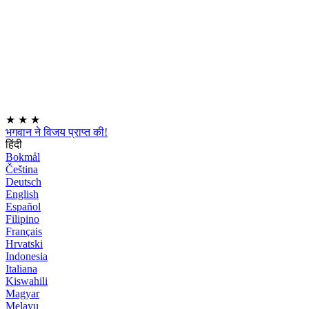
★
★
★
भगवान ने विजय प्राप्त की!
हिंदी
Bokmål
Čeština
Deutsch
English
Español
Filipino
Français
Hrvatski
Indonesia
Italiana
Kiswahili
Magyar
Melayu