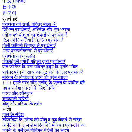
中文 (简体)
日本語
한국어
प्रार्थनाएँ
प्रार्थना की रानी: पवित्र माला
🌹
विभिन्न प्रार्थनाएँ, अभिषेक और भूत भगाना
एनोक को यीशु द गुड शेफर्ड से प्रार्थनाएँ
दिल की दिव्य तैयारी के लिए प्रार्थनाएँ
होली फैमिली रिफ्यूज से प्रार्थनाएँ
अन्य प्रकटीकरणों से प्रार्थनाएँ
प्रार्थना का क्रूसेड
जैकरेई की हमारी महिला द्वारा प्रार्थनाएँ
संत जोसेफ के परम पवित्र हृदय के प्रति भक्ति
पवित्र प्रेम के साथ एकजुट होने के लिए प्रार्थनाएँ
मरियम के निष्कलंक हृदय की प्रेम ज्वाला
†
†
†
हमारे प्रभु यीशु मसीह के जुनून के चौबीस घंटे
उपचार तैयार करने के लिए निर्देश
पदक और स्कैपुलर
चमत्कारी छवियाँ
यीशु और मरियम के दर्शन
संदेश
हाल के संदेश
कोलंबिया के एनोक को यीशु द गुड शेफर्ड से संदेश
अर्जेंटीना के लुज डे मारिया को मारियन प्रकटीकरण
जर्मनी के मेलैट्ज़/गोटिंगेन में ऐनी को संदेश