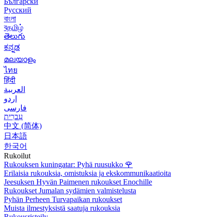
Български
Русский
বাংলা
বதமிழ்
తెలుగు
ಕನ್ನಡ
മലയാളം
ไทย
हिंदी
العربية
اردو
فارسی
עִברִית
中文 (简体)
日本語
한국어
Rukoilut
Rukouksen kuningatar: Pyhä ruusukko
🌹
Erilaisia rukouksia, omistuksia ja ekskommunikaatioita
Jeesuksen Hyvän Paimenen rukoukset Enochille
Rukoukset Jumalan sydämien valmistelusta
Pyhän Perheen Turvapaikan rukoukset
Muista ilmestyksistä saatuja rukouksia
Rukousristeily