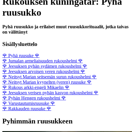
Rukouksen kuningatar: Pyhä
ruusukko
Pyhä ruusukko ja erilaiset muut ruusukkorituaalit, jotka taivas
on välittänyt
Sisällysluettelo
🌹
Pyhä ruusuke
🌹
🌹
Jumalan armeliaisuuden rukoushelmi
🌹
🌹
Jeesuksen pyhän sydämen rukoushelmi
🌹
🌹
Jeesuksen arvoisen veren rukoushelmi
🌹
🌹
Neitsyt Marian seitsemän surun rukoushelmi
🌹
🌹
Neitsyt Marian kyynelten (veren) ruusuke
🌹
🌹
Rukous arkki-engeli Mikaelin
🌹
🌹
Jeesuksen verisen pyhän kasvon rukoushelmi
🌹
🌹
Pyhän Hengen rukoushelmi
🌹
🌹
Varustautumisruusuke
🌹
🌹
Rakkauden ruusuke
🌹
Pyhimmän ruusukkeen