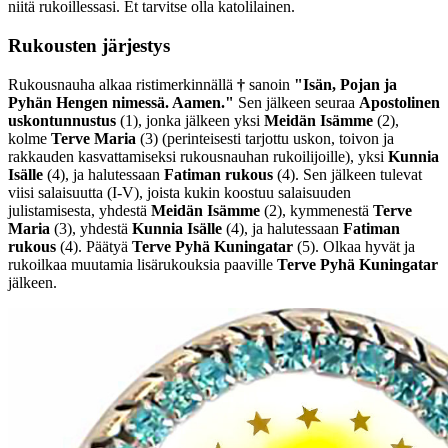
niitä rukoillessasi. Et tarvitse olla katolilainen.
Rukousten järjestys
Rukousnauha alkaa ristimerkinnällä
†
sanoin
"Isän, Pojan ja
Pyhän Hengen nimessä. Aamen."
Sen jälkeen seuraa
Apostolinen
uskontunnustus
(1)
, jonka jälkeen yksi
Meidän Isämme
(2)
,
kolme
Terve Maria
(3)
(perinteisesti tarjottu uskon, toivon ja
rakkauden kasvattamiseksi rukousnauhan rukoilijoille), yksi
Kunnia
Isälle
(4)
, ja halutessaan
Fatiman rukous
(4)
. Sen jälkeen tulevat
viisi salaisuutta
(I-V)
, joista kukin koostuu salaisuuden
julistamisesta, yhdestä
Meidän Isämme
(2)
, kymmenestä
Terve
Maria
(3)
, yhdestä
Kunnia Isälle
(4)
, ja halutessaan
Fatiman
rukous
(4)
. Päätyä
Terve Pyhä Kuningatar
(5)
. Olkaa hyvät ja
rukoilkaa muutamia lisärukouksia paaville
Terve Pyhä Kuningatar
jälkeen.