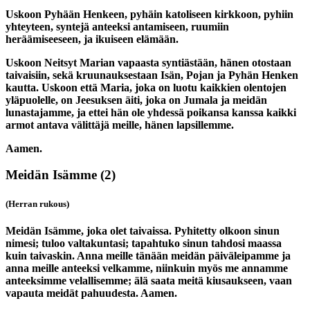
Uskoon Pyhään Henkeen, pyhäin katoliseen kirkkoon, pyhiin
yhteyteen, syntejä anteeksi antamiseen, ruumiin
heräämiseeseen, ja ikuiseen elämään.
Uskoon Neitsyt Marian vapaasta syntiästään, hänen otostaan
taivaisiin, sekä kruunauksestaan Isän, Pojan ja Pyhän Henken
kautta. Uskoon että Maria, joka on luotu kaikkien olentojen
yläpuolelle, on Jeesuksen äiti, joka on Jumala ja meidän
lunastajamme, ja ettei hän ole yhdessä poikansa kanssa kaikki
armot antava välittäjä meille, hänen lapsillemme.
Aamen.
Meidän Isämme
(2)
(Herran rukous)
Meidän Isämme, joka olet taivaissa. Pyhitetty olkoon sinun
nimesi; tuloo valtakuntasi; tapahtuko sinun tahdosi maassa
kuin taivaskin. Anna meille tänään meidän päiväleipamme ja
anna meille anteeksi velkamme, niinkuin myös me annamme
anteeksimme velallisemme; älä saata meitä kiusaukseen, vaan
vapauta meidät pahuudesta. Aamen.