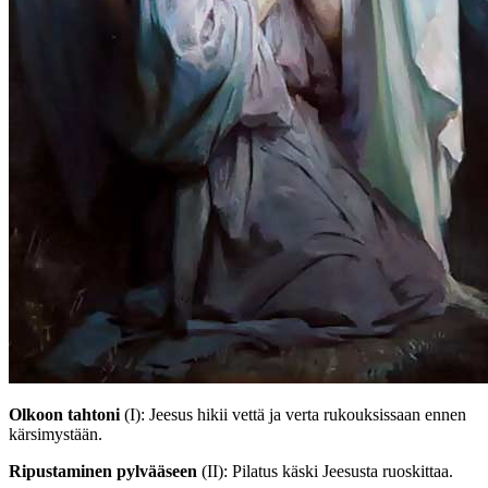
Olkoon tahtoni
(I)
: Jeesus hikii vettä ja verta rukouksissaan ennen
kärsimystään.
Ripustaminen pylvääseen
(II)
: Pilatus käski Jeesusta ruoskittaa.