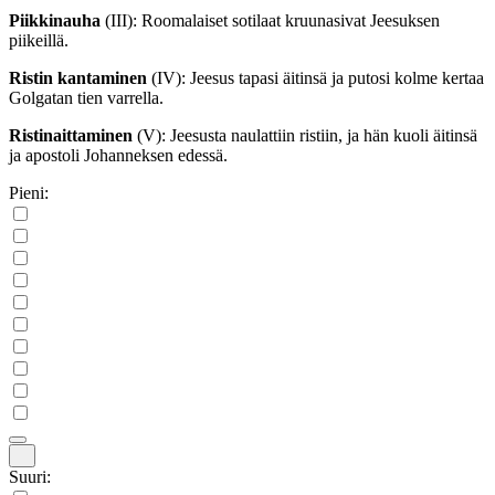
Piikkinauha
(III)
: Roomalaiset sotilaat kruunasivat Jeesuksen
piikeillä.
Ristin kantaminen
(IV)
: Jeesus tapasi äitinsä ja putosi kolme kertaa
Golgatan tien varrella.
Ristinaittaminen
(V)
: Jeesusta naulattiin ristiin, ja hän kuoli äitinsä
ja apostoli Johanneksen edessä.
Pieni:
Suuri: