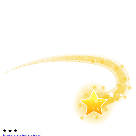
★
★
★