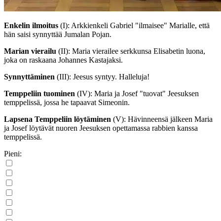
Enkelin ilmoitus
(I)
: Arkkienkeli Gabriel "ilmaisee" Marialle, että
hän saisi synnyttää Jumalan Pojan.
Marian vierailu
(II)
: Maria vierailee serkkunsa Elisabetin luona,
joka on raskaana Johannes Kastajaksi.
Synnyttäminen
(III)
: Jeesus syntyy. Halleluja!
Temppeliin tuominen
(IV)
: Maria ja Josef "tuovat" Jeesuksen
temppelissä, jossa he tapaavat Simeonin.
Lapsena Temppeliin löytäminen
(V)
: Hävinneensä jälkeen Maria
ja Josef löytävät nuoren Jeesuksen opettamassa rabbien kanssa
temppelissä.
Pieni: