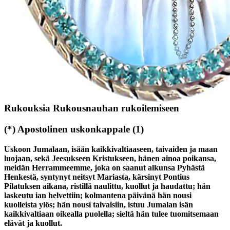
Rukoushelmet
Jos sinulla ei ole rukoushelmia, on täysin hyvä laskea sormillaan.
Helmenlasku vapauttaa mieltä auttaen meditoimaan.
Rukouksia Rukousnauhan rukoilemiseen
(*)
Apostolinen uskonkappale
(1)
Uskoon Jumalaan, isään kaikkivaltiaaseen, taivaiden ja maan
luojaan, sekä Jeesukseen Kristukseen, hänen ainoa poikansa,
meidän Herrammeemme, joka on saanut alkunsa Pyhästä
Henkestä, syntynyt neitsyt Mariasta, kärsinyt Pontius
Pilatuksen aikana, ristillä naulittu, kuollut ja haudattu; hän
laskeutu ian helvettiin; kolmantena päivänä hän nousi
kuolleista ylös; hän nousi taivaisiin, istuu Jumalan isän
kaikkivaltiaan oikealla puolella; sieltä hän tulee tuomitsemaan
elävät ja kuollut.