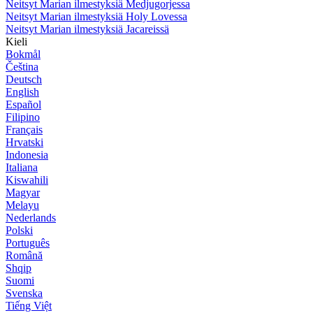
Neitsyt Marian ilmestyksiä Medjugorjessa
Neitsyt Marian ilmestyksiä Holy Lovessa
Neitsyt Marian ilmestyksiä Jacareissä
Kieli
Bokmål
Čeština
Deutsch
English
Español
Filipino
Français
Hrvatski
Indonesia
Italiana
Kiswahili
Magyar
Melayu
Nederlands
Polski
Português
Română
Shqip
Suomi
Svenska
Tiếng Việt