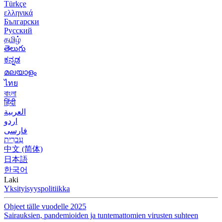
Türkçe
ελληνικά
Български
Русский
தமிழ்
తెలుగు
ಕನ್ನಡ
മലയാളം
ไทย
বাংলা
हिंदी
العربية
اردو
فارسی
עִברִית
中文 (简体)
日本語
한국어
Laki
Yksityisyyspolitiikka
Ohjeet tälle vuodelle 2025
Sairauksien, pandemioiden ja tuntemattomien virusten suhteen