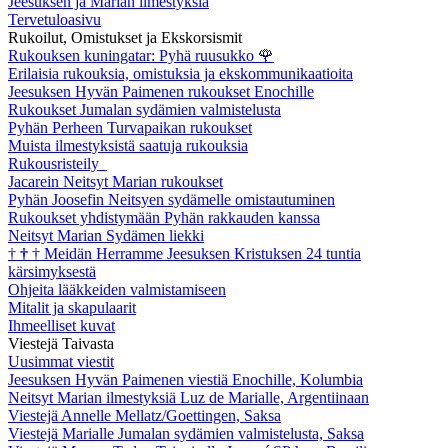
Jeesuksen ja Marian ilmestyksiä
Tervetuloasivu
Rukoilut, Omistukset ja Ekskorsismit
Rukouksen kuningatar: Pyhä ruusukko
🌹
Erilaisia rukouksia, omistuksia ja ekskommunikaatioita
Jeesuksen Hyvän Paimenen rukoukset Enochille
Rukoukset Jumalan sydämien valmistelusta
Pyhän Perheen Turvapaikan rukoukset
Muista ilmestyksistä saatuja rukouksia
Rukousristeily
Jacarein Neitsyt Marian rukoukset
Pyhän Joosefin Neitsyen sydämelle omistautuminen
Rukoukset yhdistymään Pyhän rakkauden kanssa
Neitsyt Marian Sydämen liekki
†
†
†
Meidän Herramme Jeesuksen Kristuksen 24 tuntia
kärsimyksestä
Ohjeita lääkkeiden valmistamiseen
Mitalit ja skapulaarit
Ihmeelliset kuvat
Viestejä Taivasta
Uusimmat viestit
Jeesuksen Hyvän Paimenen viestiä Enochille, Kolumbia
Neitsyt Marian ilmestyksiä Luz de Marialle, Argentiinaan
Viestejä Annelle Mellatz/Goettingen, Saksa
Viestejä Marialle Jumalan sydämien valmistelusta, Saksa