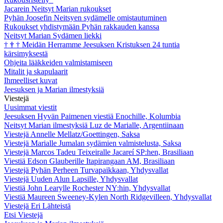
Jacarein Neitsyt Marian rukoukset
Pyhän Joosefin Neitsyen sydämelle omistautuminen
Rukoukset yhdistymään Pyhän rakkauden kanssa
Neitsyt Marian Sydämen liekki
†
†
†
Meidän Herramme Jeesuksen Kristuksen 24 tuntia
kärsimyksestä
Ohjeita lääkkeiden valmistamiseen
Mitalit ja skapulaarit
Ihmeelliset kuvat
Jeesuksen ja Marian ilmestyksiä
Viestejä
Uusimmat viestit
Jeesuksen Hyvän Paimenen viestiä Enochille, Kolumbia
Neitsyt Marian ilmestyksiä Luz de Marialle, Argentiinaan
Viestejä Annelle Mellatz/Goettingen, Saksa
Viestejä Marialle Jumalan sydämien valmistelusta, Saksa
Viestejä Marcos Tadeu Teixeiralle Jacareí SP:hen, Brasiliaan
Viestiä Edson Glauberille Itapirangaan AM, Brasiliaan
Viestejä Pyhän Perheen Turvapaikkaan, Yhdysvallat
Viestejä Uuden Alun Lapsille, Yhdysvallat
Viestiä John Learylle Rochester NY:hin, Yhdysvallat
Viestiä Maureen Sweeney-Kylen North Ridgevilleen, Yhdysvallat
Viestejä Eri Lähteistä
Etsi Viestejä