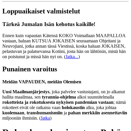
Loppuaikaiset valmistelut
Tärkeä Jumalan Isän kehotus kaikille!
Ennen kuin vapautan Kätensä KOKO Voimallaan MAAPALLOA
vastaan, haluan KUTSUA JOKAISEN seuraamaan Ohjeitani ja
Neuvojiani, jotka annan tässä Viestissä, koska haluan JOKAISEN,
pelastuvan ja palatsevansa Kotiini, josta hän on lähtöisin, mistä hän
on poistunut ja missä hän nyt on.
(
Jatka...
)
Punainen varoitus
Meidän VAPAUDEN, meidän Olemisen
Uusi Maailmanjärjestys
, joka palvelee vastustajani, on jo alkanut
hallita maailmaa, sen
tyrannia-ohjelma
alkoi suunnitelmalla
rokotteista ja rokotuksesta nykyisen pandemian vastaan
; nämä
rokotteet eivät ole ratkaisu vaan
holokaustin
alku, joka johtaa
kuolemaan
,
transhumanismiin
ja
pahan merkkiin asennettaviin
miljooniin ihmisiin. (
Jatka
)