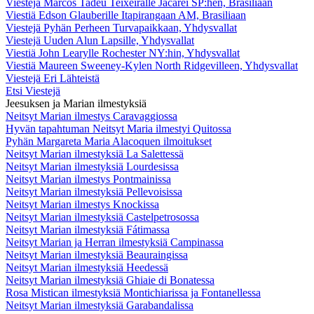
Viestejä Marcos Tadeu Teixeiralle Jacareí SP:hen, Brasiliaan
Viestiä Edson Glauberille Itapirangaan AM, Brasiliaan
Viestejä Pyhän Perheen Turvapaikkaan, Yhdysvallat
Viestejä Uuden Alun Lapsille, Yhdysvallat
Viestiä John Learylle Rochester NY:hin, Yhdysvallat
Viestiä Maureen Sweeney-Kylen North Ridgevilleen, Yhdysvallat
Viestejä Eri Lähteistä
Etsi Viestejä
Jeesuksen ja Marian ilmestyksiä
Neitsyt Marian ilmestys Caravaggiossa
Hyvän tapahtuman Neitsyt Maria ilmestyi Quitossa
Pyhän Margareta Maria Alacoquen ilmoitukset
Neitsyt Marian ilmestyksiä La Salettessä
Neitsyt Marian ilmestyksiä Lourdesissa
Neitsyt Marian ilmestys Pontmainissa
Neitsyt Marian ilmestyksiä Pellevoisissa
Neitsyt Marian ilmestys Knockissa
Neitsyt Marian ilmestyksiä Castelpetrosossa
Neitsyt Marian ilmestyksiä Fátimassa
Neitsyt Marian ja Herran ilmestyksiä Campinassa
Neitsyt Marian ilmestyksiä Beauraingissa
Neitsyt Marian ilmestyksiä Heedessä
Neitsyt Marian ilmestyksiä Ghiaie di Bonatessa
Rosa Mistican ilmestyksiä Montichiarissa ja Fontanellessa
Neitsyt Marian ilmestyksiä Garabandalissa