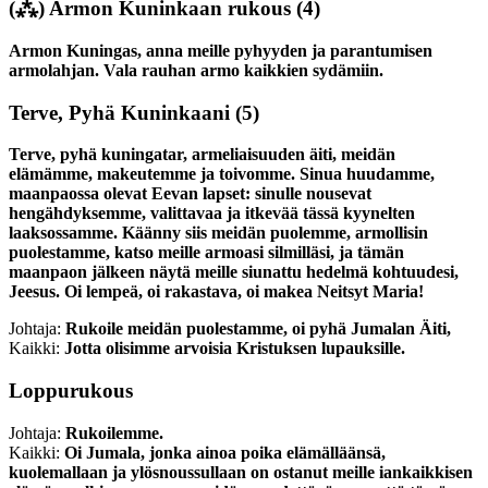
(⁂)
Armon Kuninkaan rukous
(4)
Armon Kuningas, anna meille pyhyyden ja parantumisen
armolahjan. Vala rauhan armo kaikkien sydämiin.
Terve, Pyhä Kuninkaani
(5)
Terve, pyhä kuningatar, armeliaisuuden äiti, meidän
elämämme, makeutemme ja toivomme. Sinua huudamme,
maanpaossa olevat Eevan lapset: sinulle nousevat
hengähdyksemme, valittavaa ja itkevää tässä kyynelten
laaksossamme. Käänny siis meidän puolemme, armollisin
puolestamme, katso meille armoasi silmilläsi, ja tämän
maanpaon jälkeen näytä meille siunattu hedelmä kohtuudesi,
Jeesus. Oi lempeä, oi rakastava, oi makea Neitsyt Maria!
Johtaja:
Rukoile meidän puolestamme, oi pyhä Jumalan Äiti,
Kaikki:
Jotta olisimme arvoisia Kristuksen lupauksille.
Loppurukous
Johtaja:
Rukoilemme.
Kaikki:
Oi Jumala, jonka ainoa poika elämälläänsä,
kuolemallaan ja ylösnoussullaan on ostanut meille iankaikkisen