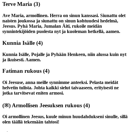
Terve Maria
(3)
Ave Maria, armollinen. Herra on sinun kanssasi. Siunattu olet
naisten joukossa ja siunattu on sinun kohtuudesi hedelmä,
Jeesus. Pyhä Maria, Jumalan Äiti, rukoile meidän
synnintekijöiden puolesta nyt ja kuoleman hetkellä, aamen.
Kunnia Isälle
(4)
Kunnia Isälle, Pojalle ja Pyhään Henkeen, niin alussa kuin nyt
ja ikuisesti. Aamen.
Fatiman rukous
(4)
Oi Jeesuse, anna meille synnimme anteeksi. Pelasta meidät
helvetin tulista. Johta kaikki sielut taivaaseen, erityisesti ne
jotka tarvitsevat eniten armosi.
(※)
Armollisen Jeesuksen rukous
(4)
Oi armollinen Jeesus, kuule minun huudahdukseni sinulle, sillä
olen täällä tekemään tahtosi!