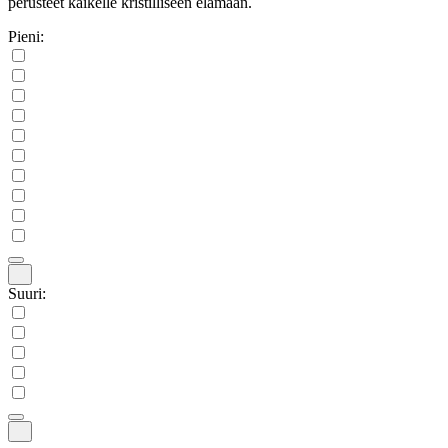
perusteet kaikelle kristilliseen elämään.
Pieni:
Suuri: