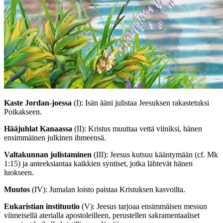
Kaste Jordan-joessa
(I)
: Isän ääni julistaa Jeesuksen rakastetuksi
Poikakseen.
Hääjuhlat Kanaassa
(II)
: Kristus muuttaa vettä viiniksi, hänen
ensimmäinen julkinen ihmeensä.
Valtakunnan julistaminen
(III)
: Jeesus kutsuu kääntymään (cf. Mk
1:15) ja anteeksiantaa kaikkien syntiset, jotka lähtevät hänen
luokseen.
Muutos
(IV)
: Jumalan loisto paistaa Kristuksen kasvoilta.
Eukaristian instituutio
(V)
: Jeesus tarjoaa ensimmäisen messun
viimeisellä aterialla apostoleilleen, perustellen sakramentaaliset