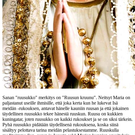
Sanan "ruusukko" merkitys on "Ruusun kruunu". Neitsyt Maria on
paljastanut useille ihmisille, että joka kerta kun he lukevat Isä
meidän -rukouksen, antavat hänelle kauniin ruusan ja että jokainen
täydellinen ruusukko tekee hänestä ruuskun. Ruusu on kukkien
kuningatar, joten ruusukko on kaikki rukoukset ja se on siksi tärkein.
Pyhä ruusukko pidätään täydellisenä rukouksena, koska siinä
sisältyy pelottava tarina meidän pelastuksestamme. Ruuskulla