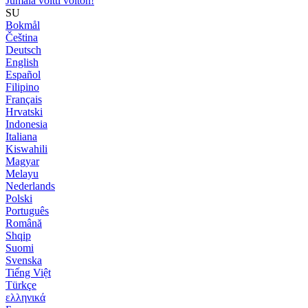
Jumala voitti voiton!
SU
Bokmål
Čeština
Deutsch
English
Español
Filipino
Français
Hrvatski
Indonesia
Italiana
Kiswahili
Magyar
Melayu
Nederlands
Polski
Português
Română
Shqip
Suomi
Svenska
Tiếng Việt
Türkçe
ελληνικά