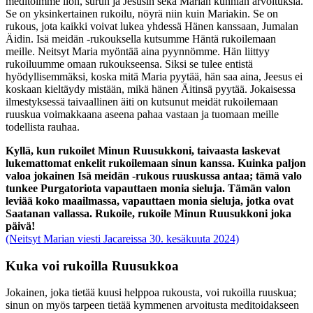
meditoimme ilon, surun ja Jesusin sekä Marian kunnian arvoituksia.
Se on yksinkertainen rukoilu, nöyrä niin kuin Mariakin. Se on
rukous, jota kaikki voivat lukea yhdessä Hänen kanssaan, Jumalan
Äidin. Isä meidän -rukouksella kutsumme Häntä rukoilemaan
meille. Neitsyt Maria myöntää aina pyynnömme. Hän liittyy
rukoiluumme omaan rukoukseensa. Siksi se tulee entistä
hyödyllisemmäksi, koska mitä Maria pyytää, hän saa aina, Jeesus ei
koskaan kieltäydy mistään, mikä hänen Äitinsä pyytää. Jokaisessa
ilmestyksessä taivaallinen äiti on kutsunut meidät rukoilemaan
ruuskua voimakkaana aseena pahaa vastaan ja tuomaan meille
todellista rauhaa.
Kyllä, kun rukoilet Minun Ruusukkoni, taivaasta laskevat
lukemattomat enkelit rukoilemaan sinun kanssa. Kuinka paljon
valoa jokainen Isä meidän -rukous ruuskussa antaa; tämä valo
tunkee Purgatoriota vapauttaen monia sieluja. Tämän valon
leviää koko maailmassa, vapauttaen monia sieluja, jotka ovat
Saatanan vallassa. Rukoile, rukoile Minun Ruusukkoni joka
päivä!
(Neitsyt Marian viesti Jacareissa 30. kesäkuuta 2024)
Kuka voi rukoilla Ruusukkoa
Jokainen, joka tietää kuusi helppoa rukousta, voi rukoilla ruuskua;
sinun on myös tarpeen tietää kymmenen arvoitusta meditoidakseen