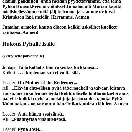
elämän palkinnon; anna meidän pyydettävämme, että tämä
Pyhää Ruusukkeen arvoitukset Jumalan äiti Marian kautta
mietiskellessämme niitä jäljittelemme ja saamme ne luvat
Kristuksen läpi, meidän Herramme. Aamen.
Jumalan armojen kautta olkoon kaikki uskolliset kuolleet
rauhassa. Aamen!
Rukous Pyhälle Isälle
(yksityiselle palvonnalle)
Johtaja:
Tällä kalliolla hän rakentaa kirkkonsa...
Kaikki:
...ja kuoleman suu ei voitta sitä.
Leader:
Oh Mother of the Redeemer...
All:
...Elävän ehtoollisen pyhä tabernaakeli ja taivaan loistava
ruusu, me rukoilemme teidät kohtuullisella luottamuksella anoa
paaville kaikkia neitä armolahjoja ja siunauksia, jotka Pyhä
Kolminaisuus on varannut hänelle ikuisuudesta lähtien. Aamen.
Leader:
Auta hänen ystävänsä...
All:
...käännyttää vihamiehensä.
Leader:
Pyhä Josef...