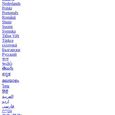
Nederlands
Polski
Português
Română
Shqip
Suomi
Svenska
Tiếng Việt
Türkçe
ελληνικά
Български
Русский
বাংলা
বதமிழ்
తెలుగు
ಕನ್ನಡ
മലയാളം
ไทย
हिंदी
العربية
اردو
فارسی
עִברִית