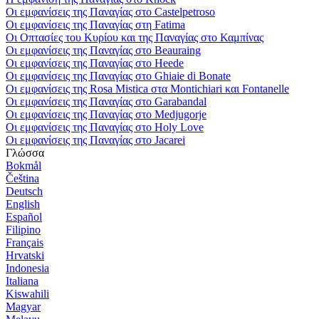
Οι εμφανίσεις της Παναγίας στο Castelpetroso
Οι εμφανίσεις της Παναγίας στη Fatima
Οι Οπτασίες του Κυρίου και της Παναγίας στο Καμπίνας
Οι εμφανίσεις της Παναγίας στο Beauraing
Οι εμφανίσεις της Παναγίας στο Heede
Οι εμφανίσεις της Παναγίας στο Ghiaie di Bonate
Οι εμφανίσεις της Rosa Mistica στα Montichiari και Fontanelle
Οι εμφανίσεις της Παναγίας στο Garabandal
Οι εμφανίσεις της Παναγίας στο Medjugorje
Οι εμφανίσεις της Παναγίας στο Holy Love
Οι εμφανίσεις της Παναγίας στο Jacarei
Γλώσσα
Bokmål
Čeština
Deutsch
English
Español
Filipino
Français
Hrvatski
Indonesia
Italiana
Kiswahili
Magyar