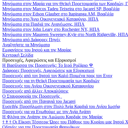
Μηνύματα στην Μαρία για την Θεϊκή Προετοιμασία των Καρδιών, 
Μηνύματα στον Marcos Tadeu Teixeira στο Jacareí SP, Βραζιλία
Μηνύματα στον Edson Glauber στο Itapiranga AM, Βραζιλία
Μηνύματα στο Άγιο Οικογενειακό Καταφύγιο, ΗΠΑ
Μηνύματα στα Παιδιά της Ανανέωσης, ΗΠΑ
Μηνύματα στον John Leary στο Rochester NY, ΗΠΑ
Μηνύματα στην Maureen Sweeney-Kyle στο North Ridgeville, ΗΠ
Μηνύματα από Διάφορες Πηγές
Αναζητήστε τα Μηνύματα
Εμφανίσεις του Ιησού και της Μαρίας
Κεντρική Σελίδα
Προσευχές, Αφιερώσεις και Εξορκισμοί
Η Βασίλισσα της Προσευχής: Το Ιερό Ροζάριο
🌹
Διάφορες Προσευχές, Αφιερώσεις και Εξορκισμοί
Προσευχές από τον Ιησού τον Καλό Ποιμένα προς τον Ενοχ
Προσευχές για τη Θεϊκή Προετοιμασία των Καρδιών
Προσευχές του Αγίου Οικογενειακού Καταφυγίου
Προσευχές από άλλες Αποκαλύψεις
Ο Σταυροφορία της Προσευχής
Προσευχές από την Παναγιά του Jacarei
Ευσεβής Προσήλωση στην Πολύ Άγία Καρδιά του Αγίου Ιωσήφ
Προσευχές για να Ενωθούμε με την Αγία Αγάπη
Η Φλόγα της Αγάπης της Αμώμου Καρδιάς της Μαρίας
†
†
†
Οι Είκοσι Τέσσερις Ώρες του Πάθους του Κυρίου μας Ιησού 
Οδηγίες για την Προετοιμασία Φαρμάκων