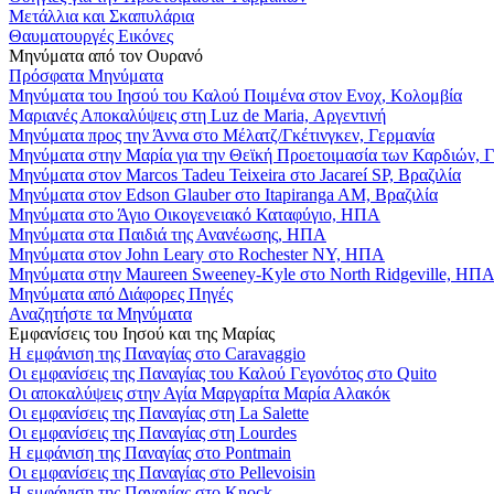
Μετάλλια και Σκαπυλάρια
Θαυματουργές Εικόνες
Μηνύματα από τον Ουρανό
Πρόσφατα Μηνύματα
Μηνύματα του Ιησού του Καλού Ποιμένα στον Ενοχ, Κολομβία
Μαριανές Αποκαλύψεις στη Luz de Maria, Αργεντινή
Μηνύματα προς την Άννα στο Μέλατζ/Γκέτινγκεν, Γερμανία
Μηνύματα στην Μαρία για την Θεϊκή Προετοιμασία των Καρδιών, 
Μηνύματα στον Marcos Tadeu Teixeira στο Jacareí SP, Βραζιλία
Μηνύματα στον Edson Glauber στο Itapiranga AM, Βραζιλία
Μηνύματα στο Άγιο Οικογενειακό Καταφύγιο, ΗΠΑ
Μηνύματα στα Παιδιά της Ανανέωσης, ΗΠΑ
Μηνύματα στον John Leary στο Rochester NY, ΗΠΑ
Μηνύματα στην Maureen Sweeney-Kyle στο North Ridgeville, ΗΠ
Μηνύματα από Διάφορες Πηγές
Αναζητήστε τα Μηνύματα
Εμφανίσεις του Ιησού και της Μαρίας
Η εμφάνιση της Παναγίας στο Caravaggio
Οι εμφανίσεις της Παναγίας του Καλού Γεγονότος στο Quito
Οι αποκαλύψεις στην Αγία Μαργαρίτα Μαρία Αλακόκ
Οι εμφανίσεις της Παναγίας στη La Salette
Οι εμφανίσεις της Παναγίας στη Lourdes
Η εμφάνιση της Παναγίας στο Pontmain
Οι εμφανίσεις της Παναγίας στο Pellevoisin
Η εμφάνιση της Παναγίας στο Knock