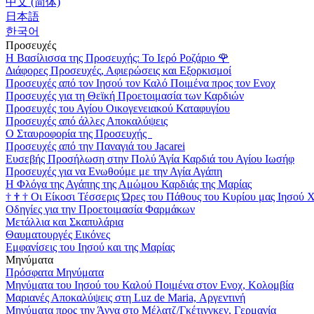
中文 (简体)
日本語
한국어
Προσευχές
Η Βασίλισσα της Προσευχής: Το Ιερό Ροζάριο
🌹
Διάφορες Προσευχές, Αφιερώσεις και Εξορκισμοί
Προσευχές από τον Ιησού τον Καλό Ποιμένα προς τον Ενοχ
Προσευχές για τη Θεϊκή Προετοιμασία των Καρδιών
Προσευχές του Αγίου Οικογενειακού Καταφυγίου
Προσευχές από άλλες Αποκαλύψεις
Ο Σταυροφορία της Προσευχής
Προσευχές από την Παναγιά του Jacarei
Ευσεβής Προσήλωση στην Πολύ Άγία Καρδιά του Αγίου Ιωσήφ
Προσευχές για να Ενωθούμε με την Αγία Αγάπη
Η Φλόγα της Αγάπης της Αμώμου Καρδιάς της Μαρίας
†
†
†
Οι Είκοσι Τέσσερις Ώρες του Πάθους του Κυρίου μας Ιησού 
Οδηγίες για την Προετοιμασία Φαρμάκων
Μετάλλια και Σκαπυλάρια
Θαυματουργές Εικόνες
Εμφανίσεις του Ιησού και της Μαρίας
Μηνύματα
Πρόσφατα Μηνύματα
Μηνύματα του Ιησού του Καλού Ποιμένα στον Ενοχ, Κολομβία
Μαριανές Αποκαλύψεις στη Luz de Maria, Αργεντινή
Μηνύματα προς την Άννα στο Μέλατζ/Γκέτινγκεν, Γερμανία