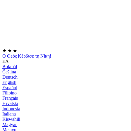
★
★
★
Ο Θεός Κέρδισε τη Νίκη!
ΕΛ
Bokmål
Čeština
Deutsch
English
Español
Filipino
Français
Hrvatski
Indonesia
Italiana
Kiswahili
Magyar
Melayu