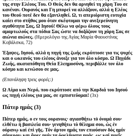
της στην Ελέους Του. Ο Θεός δεν θα αρνηθεί τη χάρη Του σε
κανέναν. Ουρανός και Γη μπορεί να αλλάξουν, αλλά η Ελέος
του Θεού ποτέ δεν θα εξαντληθεί. Ω, τι απεριόριστη ευτυχία
καίει στο στήθος μου όταν σκέφτομαι την ανεξερεύνητη
αγαθότητα Σας, Ω Ιησού! Θέλω να φέρω όλους τους
αμαρτωλούς στα πόδια Σας ώστε να δοξάζουν τη χάρη Σας σε
αιώνια αιώνες.
(Ημερολόγιο της Αγίας Μαρία Φαουστίνας
Κοβάλσκα, 72)
Έξαψες, Ιησού, αλλά η πηγή της ζωής εκρύπτοσε για τις ψυχές
και ο ωκεανός του ελέους άνοιξε για τον όλο κόσμο. Ω Πηγάδι
Ζωής, ακαταπόθητη Θεία Ελεημοσύνη, περιβάλλε τον όλο
κόσμο και κενώσου σε μας.
(Επανάληψη τρεις φορές:)
Ω Αίμα και Νερό, που εκρύπτοσε από την Καρδιά του Ιησού
ως πηγή ελέους για μας, σε εμπιστεύομαι!
(3x)
Πάτερ ημάς
(3)
Πάτερ ημάς, ο εν τοις ουρανοις· αγιασθήτω τò όνομά σου·
ελθέτω ἡ βασιλεία σου· γενηθήτω τὸ θέλημα σου, ώς ἐν
ούρανῳ καί ἐπὶ γῆς. Τόν άρτον ημάς τον επιούσιον δός ημίν
σήμερον· και ἄφες ημίν τα όφελήματα ημάς, ως καί ημεΐς