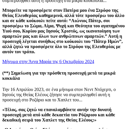
συμπεριληφθεί αυτή η προσευχή στα μικρά κουκούλια...
Μπορείτε να προσφέρετε στον Πατέρα μου ένα Στρόφο της
Θείας Ελευθερίας καθημερινά, αλλά τότε προσφέρω του άλλο
και σε κάθε κούκουλι πείτε αυτό:
“Αιώνιος Πάτερ, σοι
προσφέρω το Σώμα, Αίμα, Ψυχή και Θεότητα του αγαπημένου
Υιού σου, Κυρίου μας Ιησούς Χριστός, ως ικανοποίηση των
αμαρτιών μας και όλων των ανθρώπινων αμαρτιών.”
Αυτή η
προσευχή λέγεται συνήθως στο κούκουλι του “Πάτερ Ημών”,
αλλά ζητώ να προσφέρετε όλο το Στρόφο της Ελευθερίας με
αυτόν τον τρόπο.
Μήνυμα στην Άννα Μαρία της 6 Οκτωβρίου 2024
(**)
Σημείωση για την πρόσθετη προσευχή μετά τα μικρά
κοκκάλα
Την 16 Απριλίου 2023, σε ένα μήνυμα στον Νεντ Ντόχερτι, ο
Ιησούς της Θείας Ελέους ζήτησε να συμπεριληφθεί αυτή η
προσευχή στο Ροζάριο και το Χαπλετ του...
«Τέλος, σας ζητώ να επαναλαμβάνετε αυτήν την δυνατή
προσευχή μετά από κάθε δεκαετία του Ρόζαριου και κάθε
δεκαδική σειρά του Χαπλετ της Θείας Ελέους:»