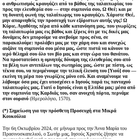
ο ανθρωπισμός κραυγάζει από το βάθος της ταλαιπωρίας του
προς την ελευθερία σου — στην συμπονία σου, Ω Θεέ; και με
τη δυνατή φωνή της ταλαίπωρης του κραυγάζει. Χάριστε Θεέ,
μην απαρνηθείς την προσευχή των εξόριστων αυτής γης! Ω
Κύριε, Αγαθότης πέρα από κάθε κατανόηση μας, που γνωρίζεις
τη ταλαιπωρία μας εις βάθος και ξέρεις ότι με τις δικές μας
δυνάμεις δεν μπορούμε να ανεβούμε προς σένα, σε
παρακαλούμε: προλάβει μας με την χάρη σου και συνεχώς
αυξάνε τη συμπονία σου μέσα μας, ώστε πιστά να κάνουν το
ιερό θέλημά σου όλο τον βίο μας και στην ώρα του θανάτου.
Να προστατεύσει η ομνηπής δύναμη της ελευθερίας σου από
τα βέλη των αντιπάλων της σωτηρίας μας, ώστε με πίστη, ως
τέκνα σου, να περιμένουμε την τελική έλευση του [Υιού] σου —
εκείνη τη μέρα που γνωρίζεις μόνο εσύ. Και αναμένουμε να
λάβουμε όσα μας έχει υποσχέσει ο Ιησούς παρά τις πανταχού
ταλαιπωρίες μας. Γιατί ο Ιησούς είναι η Ελπίδα μας: μέσα από
την συμπονία της Καρδιάς του, σαν ανοιχτή πόρτα, περνάμε
στον ουρανό
(Ημερολόγιο, 1570).
(*)
Σημείωση για την πρόσθετη Προσευχή στα Μικρά
Κουκούλια
Την 6η Οκτωβρίου 2024, σε μήνυμα προς την Άννα Μαρία του
Πρασινοσκαπελιού, ο Σωτήρ μας, Ιησούς Χριστός ζήτησε να