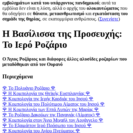
εμβολημάτων κατά του υπάρχοντος πανδημικού
; αυτά τα
εμβόλια δεν είναι η λύση, αλλά ο αρχής του
ολοκαυτώματος
που
θα οδηγήσει σε
θάνατο
,
μεταανθρωπισμό
και
εγκατάσταση του
σημάδι της θηρίας
, σε εκατομμύρια ανθρώπους. (
Συνεχίστε
)
Η Βασίλισσα της Προσευχής:
Το Ιερό Ροζάριο
Ο Άγιος Ροζάριος και διάφορες άλλες αλυσίδες ροζαρίων που
μεταδόθηκαν από τον Ουρανό
Περιεχόμενα
🌹
Το Πολυάγιο Ροζάριο
🌹
🌹
Η Κομπολογία της Θεϊκής Ευσπλαχνίας
🌹
🌹
Κομπολογία της Ιερής Καρδιάς του Ιησού
🌹
🌹
Κομπολογία του Πολύτιμου Αίματος του Ιησού
🌹
🌹
Η Κομπολογία των Επτά Λυπών της Μαρίας
🌹
🌹
Το Ροζάριο Δακρύων της Παναγιάς (Αίματος)
🌹
🌹
Κομπολογία στον Άγιο Μιχαήλ τον Αρχάγγελο
🌹
🌹
Το Εξαιμάττον Ιερό Πρόσωπο του Ιησού
🌹
🌹
Κομπολογία του Αγίου Πνεύματος
🌹