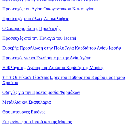
Προσευχές του Αγίου Οικογενειακού Καταφυγίου
Προσευχές από άλλες Αποκαλύψεις
Ο Σταυροφορία της Προσευχής
Προσευχές από την Παναγιά του Jacarei
Ευσεβής Προσήλωση στην Πολύ Άγία Καρδιά του Αγίου Ιωσήφ
Προσευχές για να Ενωθούμε με την Αγία Αγάπη
Η Φλόγα της Αγάπης της Αμώμου Καρδιάς της Μαρίας
†
†
†
Οι Είκοσι Τέσσερις Ώρες του Πάθους του Κυρίου μας Ιησού
Χριστού
Οδηγίες για την Προετοιμασία Φαρμάκων
Μετάλλια και Σκαπυλάρια
Θαυματουργές Εικόνες
Εμφανίσεις του Ιησού και της Μαρίας