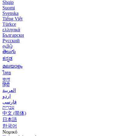
Shqip
Suomi
Svenska
Tiếng Việt
Türkçe
ελληνικά
Български
Русский
தமிழ்
తెలుగు
ಕನ್ನಡ
മലയാളം
ไทย
বাংলা
हिंदी
العربية
اردو
فارسی
עִברִית
中文 (简体)
日本語
한국어
Νομικό