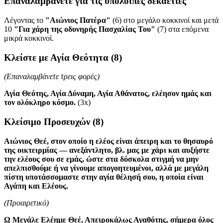
Επαναλαμβάνετε για τις υπόλοιπες δεκαετίες
Λέγοντας το
"Αιώνιος Πατέρα"
(6)
στο μεγάλο κοκκινοί και μετά
10
"Για χάρη της οδυνηρής Πασχαλίας Του"
(7)
στα επόμενα
μικρά κοκκινοί.
Κλείστε με Αγία Θεότητα
(8)
(Επαναλαμβάνετε τρεις φορές)
Αγία Θεότης, Αγία Δύναμη, Αγία Αθάνατος, ελέησον ημάς και
τον ολόκληρο κόσμο.
(3x)
Κλείσιμο Προσευχών
(8)
Aιώνιος Θεέ, στον οποίο η ελέος είναι άπειρη και το θησαυρό
της οικτειρμίας — ανεξάντλητο, βλ. μας με χάρι και αυξήστε
την ελέους σου σε εμάς, ώστε στα δύσκολα στιγμή να μην
απελπισθούμε ή να γίνουμε απογοητευμένοι, αλλά με μεγάλη
πίστη υποτάσσομαστε στην αγία θέλησή σου, η οποία είναι
Αγάπη και Ελέους.
(Προαιρετικό)
Ω Μεγάλε Ελέημε Θεέ, Απειροκάλως Αγαθότης, σήμερα όλος