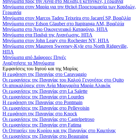
Μηνύματα προς την Άννα στο Μέλατζ/Γκέτινγκεν, Γερμανία
Μηνύματα στην Μαρία για την Θεϊκή Προετοιμασία των Καρδιών,
Γερμανία
Μηνύματα στον Marcos Tadeu Teixeira στο Jacareí SP, Βραζιλία
Μηνύματα στον Edson Glauber στο Itapiranga AM, Βραζιλία
Μηνύματα στο Άγιο Οικογενειακό Καταφύγιο, ΗΠΑ
Μηνύματα στα Παιδιά της Ανανέωσης, ΗΠΑ
Μηνύματα στον John Leary στο Rochester NY, ΗΠΑ
Μηνύματα στην Maureen Sweeney-Kyle στο North Ridgeville,
ΗΠΑ
Μηνύματα από Διάφορες Πηγές
Αναζητήστε τα Μηνύματα
Εμφανίσεις του Ιησού και της Μαρίας
Η εμφάνιση της Παναγίας στο Caravaggio
Οι εμφανίσεις της Παναγίας του Καλού Γεγονότος στο Quito
Οι αποκαλύψεις στην Αγία Μαργαρίτα Μαρία Αλακόκ
Οι εμφανίσεις της Παναγίας στη La Salette
Οι εμφανίσεις της Παναγίας στη Lourdes
Η εμφάνιση της Παναγίας στο Pontmain
Οι εμφανίσεις της Παναγίας στο Pellevoisin
Η εμφάνιση της Παναγίας στο Knock
Οι εμφανίσεις της Παναγίας στο Castelpetroso
Οι εμφανίσεις της Παναγίας στη Fatima
Οι Οπτασίες του Κυρίου και της Παναγίας στο Καμπίνας
Οι εμφανίσεις της Παναγίας στο Beauraing