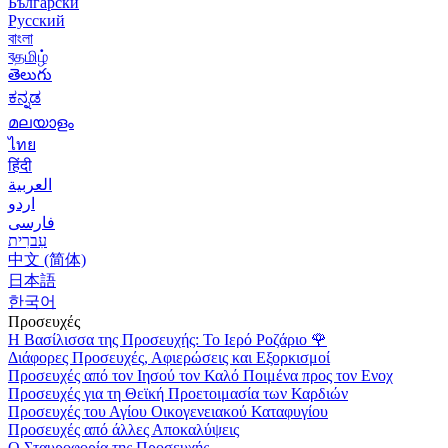
Български
Русский
বাংলা
বதமிழ்
తెలుగు
ಕನ್ನಡ
മലയാളം
ไทย
हिंदी
العربية
اردو
فارسی
עִברִית
中文 (简体)
日本語
한국어
Προσευχές
Η Βασίλισσα της Προσευχής: Το Ιερό Ροζάριο
🌹
Διάφορες Προσευχές, Αφιερώσεις και Εξορκισμοί
Προσευχές από τον Ιησού τον Καλό Ποιμένα προς τον Ενοχ
Προσευχές για τη Θεϊκή Προετοιμασία των Καρδιών
Προσευχές του Αγίου Οικογενειακού Καταφυγίου
Προσευχές από άλλες Αποκαλύψεις
Ο Σταυροφορία της Προσευχής