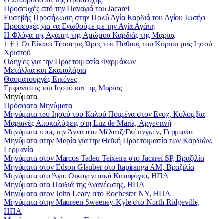
Προσευχές από την Παναγιά του Jacarei
Ευσεβής Προσήλωση στην Πολύ Άγία Καρδιά του Αγίου Ιωσήφ
Προσευχές για να Ενωθούμε με την Αγία Αγάπη
Η Φλόγα της Αγάπης της Αμώμου Καρδιάς της Μαρίας
†
†
†
Οι Είκοσι Τέσσερις Ώρες του Πάθους του Κυρίου μας Ιησού
Χριστού
Οδηγίες για την Προετοιμασία Φαρμάκων
Μετάλλια και Σκαπυλάρια
Θαυματουργές Εικόνες
Εμφανίσεις του Ιησού και της Μαρίας
Μηνύματα
Πρόσφατα Μηνύματα
Μηνύματα του Ιησού του Καλού Ποιμένα στον Ενοχ, Κολομβία
Μαριανές Αποκαλύψεις στη Luz de Maria, Αργεντινή
Μηνύματα προς την Άννα στο Μέλατζ/Γκέτινγκεν, Γερμανία
Μηνύματα στην Μαρία για την Θεϊκή Προετοιμασία των Καρδιών,
Γερμανία
Μηνύματα στον Marcos Tadeu Teixeira στο Jacareí SP, Βραζιλία
Μηνύματα στον Edson Glauber στο Itapiranga AM, Βραζιλία
Μηνύματα στο Άγιο Οικογενειακό Καταφύγιο, ΗΠΑ
Μηνύματα στα Παιδιά της Ανανέωσης, ΗΠΑ
Μηνύματα στον John Leary στο Rochester NY, ΗΠΑ
Μηνύματα στην Maureen Sweeney-Kyle στο North Ridgeville,
ΗΠΑ