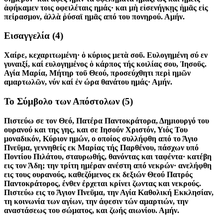
ἀφήκαμεν τοις οφειλέταις ημάς· και μὴ εἰσενήγκῃς ἡμᾶς εἰς
πείρασμον, ἀλλὰ ῥύσαϊ ημᾶς από του πονηρού. Αμήν.
Εισαγγελία
(4)
Χαίρε, κεχαριτωμένη· ὁ κύριος μετὰ σοῦ. Ευλογημένη σύ εν
γυναιξί, καί ευλογημένος ὁ κάρπος τής κοιλίας σου, Ἰησοῦς.
Αγία Μαρία, Μήτηρ τοῦ Θεού, προσεύχθητι περὶ ημῶν
αμαρτωλῶν, νύν καί ἐν ώρα θανάτου ημάς· Αμήν.
Το Σύμβολο των Απόστολων
(5)
Πιστεύω σε τον Θεό, Πατέρα Παντοκράτορα, Δημιουργό του
ουρανού και της γης, και σε Ιησούν Χριστόν, Υιός Του
μοναδικόν, Κύριον ημών, ο οποίος συλλήφθη από το Άγιο
Πνεῦμα, γεννηθείς εκ Μαρίας τής Παρθένου, πάσχων υπό
Ποντίου Πιλάτου, σταυρωθής, θανόντας και ταφέντα· κατέβη
εις τον Άδη; την τρίτη ημέραν ανέστη από νεκρών· ανελήφθη
εις τους ουρανούς, καθεζόμενος εκ δεξιών Θεού Πατρός
Παντοκράτορος, ένθεν έρχεται κρίνει ζωντας και νεκρούς.
Πιστεύω εις το Άγιον Πνεῦμα, την Αγία Καθολική Εκκλησίαν,
τη κοινωνία των αγίων, την άφεσιν τών αμαρτιών, την
αναστάσεως του σώματος, και ζωής αιωνίου. Αμήν.