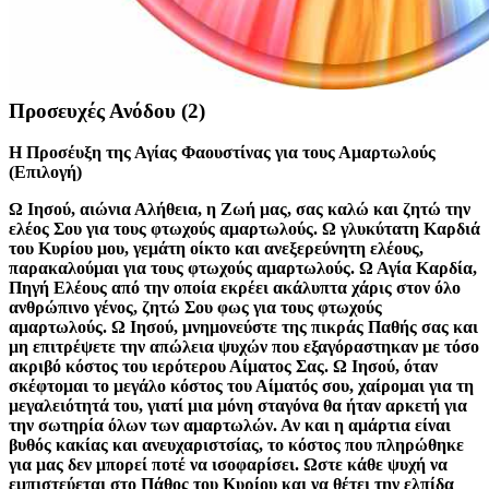
Κάνετε τον Σταυρό
(1)
Στο όνομα του Πατρός, και του Υιού, και του Αγίου Πνεύματος.
Αμήν.
Προσευχές Ανόδου
(2)
Η Προσέυξη της Αγίας Φαουστίνας για τους Αμαρτωλούς
(Επιλογή)
Ω Ιησού, αιώνια Αλήθεια, η Ζωή μας, σας καλώ και ζητώ την
ελέος Σου για τους φτωχούς αμαρτωλούς. Ω γλυκύτατη Καρδιά
του Κυρίου μου, γεμάτη οίκτο και ανεξερεύνητη ελέους,
παρακαλούμαι για τους φτωχούς αμαρτωλούς. Ω Αγία Καρδία,
Πηγή Ελέους από την οποία εκρέει ακάλυπτα χάρις στον όλο
ανθρώπινο γένος, ζητώ Σου φως για τους φτωχούς
αμαρτωλούς. Ω Ιησού, μνημονεύστε της πικράς Παθής σας και
μη επιτρέψετε την απώλεια ψυχών που εξαγόραστηκαν με τόσο
ακριβό κόστος του ιερότερου Αίματος Σας. Ω Ιησού, όταν
σκέφτομαι το μεγάλο κόστος του Αίματός σου, χαίρομαι για τη
μεγαλειότητά του, γιατί μια μόνη σταγόνα θα ήταν αρκετή για
την σωτηρία όλων των αμαρτωλών. Αν και η αμάρτια είναι
βυθός κακίας και ανευχαριστσίας, το κόστος που πληρώθηκε
για μας δεν μπορεί ποτέ να ισοφαρίσει. Ωστε κάθε ψυχή να
εμπιστεύεται στο Πάθος του Κυρίου και να θέτει την ελπίδα