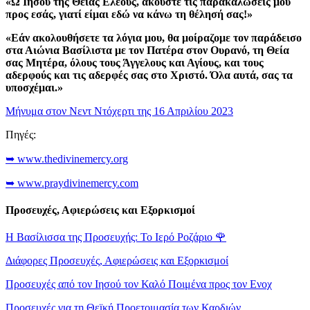
«Ω Ιησού της Θείας Ελέους, ακούστε τις παρακαλώσεις μου
προς εσάς, γιατί είμαι εδώ να κάνω τη θέλησή σας!»
«Εάν ακολουθήσετε τα λόγια μου, θα μοίραζομε τον παράδεισο
στα Αιώνια Βασίλιστα με τον Πατέρα στον Ουρανό, τη Θεία
σας Μητέρα, όλους τους Άγγελους και Αγίους, και τους
αδερφούς και τις αδερφές σας στο Χριστό. Όλα αυτά, σας τα
υποσχέμαι.»
Μήνυμα στον Νεντ Ντόχερτι της 16 Απριλίου 2023
Πηγές:
➥ www.thedivinemercy.org
➥ www.praydivinemercy.com
Προσευχές, Αφιερώσεις και Εξορκισμοί
Η Βασίλισσα της Προσευχής: Το Ιερό Ροζάριο
🌹
Διάφορες Προσευχές, Αφιερώσεις και Εξορκισμοί
Προσευχές από τον Ιησού τον Καλό Ποιμένα προς τον Ενοχ
Προσευχές για τη Θεϊκή Προετοιμασία των Καρδιών