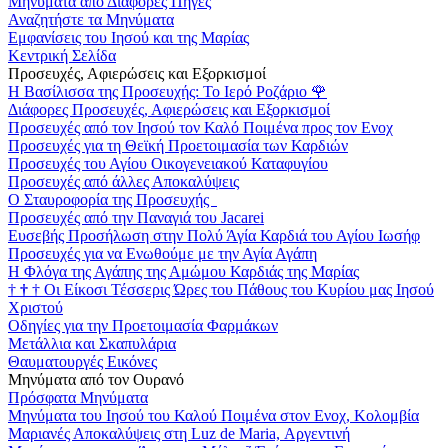
Μηνύματα από Διάφορες Πηγές
Αναζητήστε τα Μηνύματα
Εμφανίσεις του Ιησού και της Μαρίας
Κεντρική Σελίδα
Προσευχές, Αφιερώσεις και Εξορκισμοί
Η Βασίλισσα της Προσευχής: Το Ιερό Ροζάριο
🌹
Διάφορες Προσευχές, Αφιερώσεις και Εξορκισμοί
Προσευχές από τον Ιησού τον Καλό Ποιμένα προς τον Ενοχ
Προσευχές για τη Θεϊκή Προετοιμασία των Καρδιών
Προσευχές του Αγίου Οικογενειακού Καταφυγίου
Προσευχές από άλλες Αποκαλύψεις
Ο Σταυροφορία της Προσευχής
Προσευχές από την Παναγιά του Jacarei
Ευσεβής Προσήλωση στην Πολύ Άγία Καρδιά του Αγίου Ιωσήφ
Προσευχές για να Ενωθούμε με την Αγία Αγάπη
Η Φλόγα της Αγάπης της Αμώμου Καρδιάς της Μαρίας
†
†
†
Οι Είκοσι Τέσσερις Ώρες του Πάθους του Κυρίου μας Ιησού
Χριστού
Οδηγίες για την Προετοιμασία Φαρμάκων
Μετάλλια και Σκαπυλάρια
Θαυματουργές Εικόνες
Μηνύματα από τον Ουρανό
Πρόσφατα Μηνύματα
Μηνύματα του Ιησού του Καλού Ποιμένα στον Ενοχ, Κολομβία
Μαριανές Αποκαλύψεις στη Luz de Maria, Αργεντινή