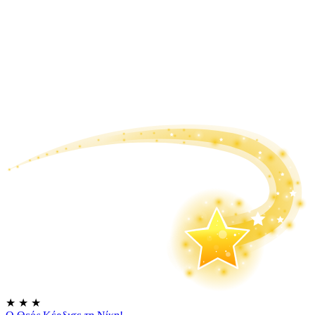
★
★
★