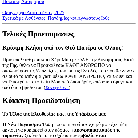
Πολιτική Απορρήτου
Οδηγίες για Αυτό το Έτος 2025
Σχετικά με Ασθένειες, Πανδημίες και Άγνωστους Ιούς
Τελικές Προετοιμασίες
Κρίσιμη Κλήση από τον Θεό Πατέρα σε Όλους!
Πριν απελευθερώσω το Χέρι Μου με ΟΛΗ την Δύναμή του, Κατά
της Γης, θέλω να Προσκαλέσω ΚΑΘΕ ΑΝΘΡΩΠΟ να
ακολουθήσει τις Υποδείξεις μου και τις Εντολές μου που θα δώσω
σε αυτό το Μήνυμα γιατί θέλω ΚΑΘΕ ΑΝΘΡΩΠΟ, να Σωθεί και
να Επιστρέψει στο Σπίτι Μου από όπου ήρθε, από όπου έφυγε και
από όπου βρίσκεται.
(
Συνεχίστε...
)
Κόκκινη Προειδοποίηση
Το Τέλος της Ελευθερίας μας, της Υπάρξεώς μας
Η Νέα Παγκόσμια Τάξη
που υπηρετεί τον εχθρό μου έχει ήδη
αρχίσει να κυριαρχεί στον κόσμο, η
προγραμματισμός της
τυραννίας
ξεκίνησε με το σχέδιο των
εμβολίων και