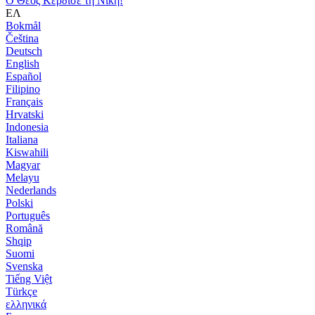
Ο Θεός Κέρδισε τη Νίκη!
ΕΛ
Bokmål
Čeština
Deutsch
English
Español
Filipino
Français
Hrvatski
Indonesia
Italiana
Kiswahili
Magyar
Melayu
Nederlands
Polski
Português
Română
Shqip
Suomi
Svenska
Tiếng Việt
Türkçe
ελληνικά