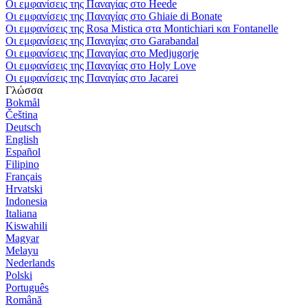
Οι εμφανίσεις της Παναγίας στο Heede
Οι εμφανίσεις της Παναγίας στο Ghiaie di Bonate
Οι εμφανίσεις της Rosa Mistica στα Montichiari και Fontanelle
Οι εμφανίσεις της Παναγίας στο Garabandal
Οι εμφανίσεις της Παναγίας στο Medjugorje
Οι εμφανίσεις της Παναγίας στο Holy Love
Οι εμφανίσεις της Παναγίας στο Jacarei
Γλώσσα
Bokmål
Čeština
Deutsch
English
Español
Filipino
Français
Hrvatski
Indonesia
Italiana
Kiswahili
Magyar
Melayu
Nederlands
Polski
Português
Română