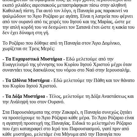
εκατό χιλιάδες αιρεσιακούς μεταστράφηκαν πίσω στην αληθινή
Καθολική πίστη. Για αυτό τον λόγο, η Παναγία μας παρακινεί να
ψαλμώδουν το Άγιο Ροζάριο με αγάπη. Είναι η λατρεία που φέρνει
από τον ουρανό από τις χειρές του Ιησού και της Μαρίας, ώστε με
την απλή κορδή του να δεσμώνει τον Σατανά έτσι ώστε η κακία του
δεν έχει δύναμη στη γή.
Το Ροζάριο που δόθηκε από τη Παναγία στον Άγιο Δομίνικο,
χωρίζεται σε Τρεις Μερές:
- Τα Ευχαριστικά Μυστήρια -
Εδώ μελετούμε από την
Ευαγγελισμό της γέννησης του Κυρίου Ιησού Χριστού μέχρι όταν
συναντάει τους δασκάλους του νόμου στο Ναό στην Ιερουσαλήμ.
- Τα Ωδίνια Μυστήρια -
Εδώ μελετούμε την Πάθη και τον θάνατο
του Κυρίου Ιησού Χριστού.
- Τα Δόξα Μυστήρια -
Τέλος, μελετούμε τη Δόξα Αναστάσεως και
την Ανάληψή του στον Ουρανό.
Στα Παρουσιάσματα της στην Ζακαρέι, η Παναγία συνεχώς ζητάει
να προσεύχουμε το Άγιο Ρόζαριο κάθε μέρα. Το Άγιο Ρόζαριο είναι
η αγαπητή προσευχή της Παναγίας. Ειδικά το μελετημένο Ρόζαριο
που έχει καταγραφεί στο Ιερό του Παρουσιασμού, γιατί πριν από
κάθε μυστήριο, μελετάμε ένα Μήνυμα από την Παναγία που