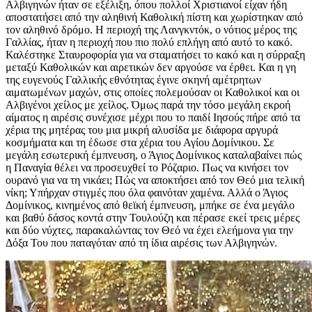
Αλβιγηνών ήταν σε εξέλιξη, όπου πολλοί Χριστιανοί είχαν ήδη
αποστατήσει από την αληθινή Καθολική πίστη και χωρίστηκαν από
τον αληθινό δρόμο. Η περιοχή της Λανγκντόκ, ο νότιος μέρος της
Γαλλίας, ήταν η περιοχή που πιο πολύ επλήγη από αυτό το κακό.
Καλέστηκε Σταυροφορία για να σταματήσει το κακό και η σύρραξη
μεταξύ Καθολικών και αιρετικών δεν αργούσε να έρθει. Και η γη
της ευγενούς Γαλλικής εθνότητας έγινε σκηνή αμέτρητων
αιματωμένων μαχών, στις οποίες πολεμούσαν οι Καθολικοί και οι
Αλβιγένοι χείλος με χείλος. Όμως παρά την τόσο μεγάλη εκροή
αίματος η αιρέσις συνέχισε μέχρι που το παιδί Ιησούς πήρε από τα
χέρια της μητέρας του μια μικρή αλυσίδα με διάφορα αργυρά
κοσμήματα και τη έδωσε στα χέρια του Αγίου Δομίνικου. Σε
μεγάλη εσωτερική έμπνευση, ο Άγιος Δομίνικος καταλαβαίνει πώς
η Παναγία θέλει να προσευχθεί το Ρόζαριο. Πως να κινήσει τον
ουρανό για να τη νικάει; Πώς να αποκτήσει από τον Θεό μια τελική
νίκη; Υπήρχαν στιγμές που όλα φαινόταν χαμένα. Αλλά ο Άγιος
Δομίνικος, κινημένος από θεϊκή έμπνευση, μπήκε σε ένα μεγάλο
και βαθύ δάσος κοντά στην Τουλούζη και πέρασε εκεί τρεις μέρες
και δύο νύχτες, παρακαλώντας τον Θεό να έχει ελεήμονα για την
Δόξα Του που παταγόταν από τη ίδια αιρέσις των Αλβιγηνών.