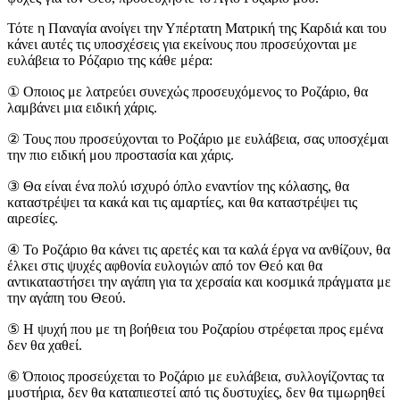
Τότε η Παναγία ανοίγει την Υπέρτατη Ματρική της Καρδιά και του
κάνει αυτές τις υποσχέσεις για εκείνους που προσεύχονται με
ευλάβεια το Ρόζαριο της κάθε μέρα:
①
Οποιος με λατρεύει συνεχώς προσευχόμενος το Ροζάριο, θα
λαμβάνει μια ειδική χάρις.
②
Τους που προσεύχονται το Ροζάριο με ευλάβεια, σας υποσχέμαι
την πιο ειδική μου προστασία και χάρις.
③
Θα είναι ένα πολύ ισχυρό όπλο εναντίον της κόλασης, θα
καταστρέψει τα κακά και τις αμαρτίες, και θα καταστρέψει τις
αιρεσίες.
④
Το Ροζάριο θα κάνει τις αρετές και τα καλά έργα να ανθίζουν, θα
έλκει στις ψυχές αφθονία ευλογιών από τον Θεό και θα
αντικαταστήσει την αγάπη για τα χερσαία και κοσμικά πράγματα με
την αγάπη του Θεού.
⑤
Η ψυχή που με τη βοήθεια του Ροζαρίου στρέφεται προς εμένα
δεν θα χαθεί.
⑥
Όποιος προσεύχεται το Ροζάριο με ευλάβεια, συλλογίζοντας τα
μυστήρια, δεν θα καταπιεστεί από τις δυστυχίες, δεν θα τιμωρηθεί