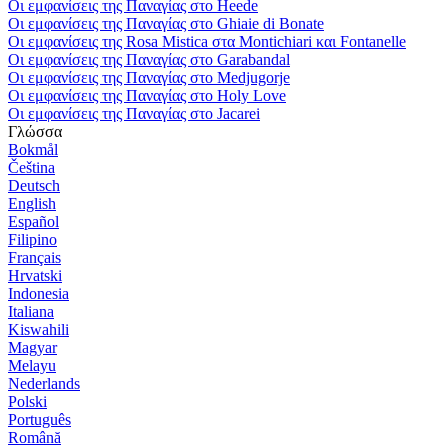
Οι εμφανίσεις της Παναγίας στο Heede
Οι εμφανίσεις της Παναγίας στο Ghiaie di Bonate
Οι εμφανίσεις της Rosa Mistica στα Montichiari και Fontanelle
Οι εμφανίσεις της Παναγίας στο Garabandal
Οι εμφανίσεις της Παναγίας στο Medjugorje
Οι εμφανίσεις της Παναγίας στο Holy Love
Οι εμφανίσεις της Παναγίας στο Jacarei
Γλώσσα
Bokmål
Čeština
Deutsch
English
Español
Filipino
Français
Hrvatski
Indonesia
Italiana
Kiswahili
Magyar
Melayu
Nederlands
Polski
Português
Română