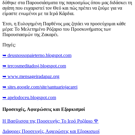
δόθηκε στα Παρουσιάσματα της παγκοσμίως όπου μας διδάσκει τη
αγάπη που ευχαριστεί τον Θεό και πώς πρέπει να ζούμε για να
είμαστε ενωμένοι με τα Ιερά Κάρδια.
Έτσι, η Ευλογημένη Παρθένος μας ζητάει να προσεύχομαι κάθε
μέρα: Το Μελετημένο Ρόζαριο του Προσκυνήματος των
Παρουσιασμών της Ζακαρέι.
Πηγές:
➥ deusnossopaieterno.blogspot.com
➥ tercosmeditadosj.blogspot.com
➥ www.mensageiradapaz.org
➥ sites.google.com/site/santuariojacarei
➥ apelodoceu.blogspot.com
Προσευχές, Αφιερώσεις και Εξορκισμοί
Η Βασίλισσα της Προσευχής: Το Ιερό Ροζάριο
🌹
Διάφορες Προσευχές, Αφιερώσεις και Εξορκισμοί