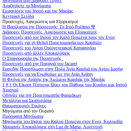
Μηνύματα από Διάφορες Πηγές
Αναζητήστε τα Μηνύματα
Εμφανίσεις του Ιησού και της Μαρίας
Κεντρική Σελίδα
Προσευχές, Αφιερώσεις και Εξορκισμοί
Η Βασίλισσα της Προσευχής: Το Ιερό Ροζάριο
🌹
Διάφορες Προσευχές, Αφιερώσεις και Εξορκισμοί
Προσευχές από τον Ιησού τον Καλό Ποιμένα προς τον Ενοχ
Προσευχές για τη Θεϊκή Προετοιμασία των Καρδιών
Προσευχές του Αγίου Οικογενειακού Καταφυγίου
Προσευχές από άλλες Αποκαλύψεις
Ο Σταυροφορία της Προσευχής
Προσευχές από την Παναγιά του Jacarei
Ευσεβής Προσήλωση στην Πολύ Άγία Καρδιά του Αγίου Ιωσήφ
Προσευχές για να Ενωθούμε με την Αγία Αγάπη
Η Φλόγα της Αγάπης της Αμώμου Καρδιάς της Μαρίας
†
†
†
Οι Είκοσι Τέσσερις Ώρες του Πάθους του Κυρίου μας Ιησού
Χριστού
Οδηγίες για την Προετοιμασία Φαρμάκων
Μετάλλια και Σκαπυλάρια
Θαυματουργές Εικόνες
Μηνύματα από τον Ουρανό
Πρόσφατα Μηνύματα
Μηνύματα του Ιησού του Καλού Ποιμένα στον Ενοχ, Κολομβία
Μαριανές Αποκαλύψεις στη Luz de Maria, Αργεντινή