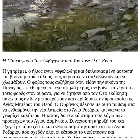
Η Σταυροφορία των Αλβιγηνών από τον Jose D.C. Peña
Η γη τρέμει, ο ήλιος έγινε νεφελώδης και διπλασιασμένη αστραπή
και βρόντι μετράει όλους τους ακροατές να σαληβώνουν και να
χλωμάζουν. Ο φόβος τους αυξήθηκε όταν είδαν την εικόνα της
Παναγίας, εκτεθειμένη σε ένα υψηλό μέρος, ανεβαίνει τα χέρια της
τρεις φορές στον ουρανό, για να ζητήσει από τον Θεό εκδίκηση
πάνω τους αν δεν μεταστρέψουν και στρίβουν στην προστασία της
Αγίας Μητέρας του Θεού. Ο Ουράνιος θέλησε με αυτά τα θαύματα
να ενθαρρύνει την νέα λατρεία στο Άγιο Ροζάριο, και για να το
γνωρίζει καλύτερα. Η καταιγίδα τελικά σταμάτησε λόγω των
προσευχών του Αγίου Δομίνικου. Συνέχισε τη κήρυξή του και
εξηγεί με τόσο ζέστο και ενθουσιασμό την αριστεία του Αγίου
Ροζαρίου που σχεδόν όλοι οι κάτοικοι το υιοθέτησαν και
αποκήρυτταν τα σφάλματά τους. Σε λίγο χρόνο, περισσότεροι από