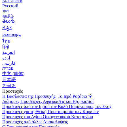
Български
Русский
বাংলা
বதமிழ்
తెలుగు
ಕನ್ನಡ
മലയാളം
ไทย
हिंदी
العربية
اردو
فارسی
עִברִית
中文 (简体)
日本語
한국어
Προσευχές
Η Βασίλισσα της Προσευχής: Το Ιερό Ροζάριο
🌹
Διάφορες Προσευχές, Αφιερώσεις και Εξορκισμοί
Προσευχές από τον Ιησού τον Καλό Ποιμένα προς τον Ενοχ
Προσευχές για τη Θεϊκή Προετοιμασία των Καρδιών
Προσευχές του Αγίου Οικογενειακού Καταφυγίου
Προσευχές από άλλες Αποκαλύψεις
Ο Σταυροφορία της Προσευχής