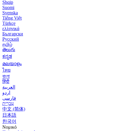
Shqip
Suomi
Svenska
Tiếng Việt
Türkçe
ελληνικά
Български
Русский
தமிழ்
తెలుగు
ಕನ್ನಡ
മലയാളം
ไทย
বাংলা
हिंदी
العربية
اردو
فارسی
עִברִית
中文 (简体)
日本語
한국어
Νομικό