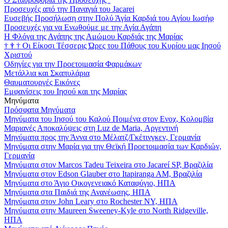
Προσευχές από την Παναγιά του Jacarei
Ευσεβής Προσήλωση στην Πολύ Άγία Καρδιά του Αγίου Ιωσήφ
Προσευχές για να Ενωθούμε με την Αγία Αγάπη
Η Φλόγα της Αγάπης της Αμώμου Καρδιάς της Μαρίας
†
†
†
Οι Είκοσι Τέσσερις Ώρες του Πάθους του Κυρίου μας Ιησού
Χριστού
Οδηγίες για την Προετοιμασία Φαρμάκων
Μετάλλια και Σκαπυλάρια
Θαυματουργές Εικόνες
Εμφανίσεις του Ιησού και της Μαρίας
Μηνύματα
Πρόσφατα Μηνύματα
Μηνύματα του Ιησού του Καλού Ποιμένα στον Ενοχ, Κολομβία
Μαριανές Αποκαλύψεις στη Luz de Maria, Αργεντινή
Μηνύματα προς την Άννα στο Μέλατζ/Γκέτινγκεν, Γερμανία
Μηνύματα στην Μαρία για την Θεϊκή Προετοιμασία των Καρδιών,
Γερμανία
Μηνύματα στον Marcos Tadeu Teixeira στο Jacareí SP, Βραζιλία
Μηνύματα στον Edson Glauber στο Itapiranga AM, Βραζιλία
Μηνύματα στο Άγιο Οικογενειακό Καταφύγιο, ΗΠΑ
Μηνύματα στα Παιδιά της Ανανέωσης, ΗΠΑ
Μηνύματα στον John Leary στο Rochester NY, ΗΠΑ
Μηνύματα στην Maureen Sweeney-Kyle στο North Ridgeville,
ΗΠΑ