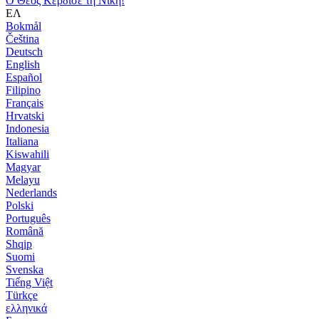
Ο Θεός Κέρδισε τη Νίκη!
ΕΛ
Bokmål
Čeština
Deutsch
English
Español
Filipino
Français
Hrvatski
Indonesia
Italiana
Kiswahili
Magyar
Melayu
Nederlands
Polski
Português
Română
Shqip
Suomi
Svenska
Tiếng Việt
Türkçe
ελληνικά