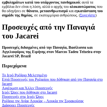
εμβολημάτων κατά του υπάρχοντος πανδημικού
; αυτά τα
εμβόλια δεν είναι η λύση, αλλά ο αρχής του
ολοκαυτώματος
που
θα οδηγήσει σε
θάνατο
,
μεταανθρωπισμό
και
εγκατάσταση του
σημάδι της θηρίας
, σε εκατομμύρια ανθρώπους. (
Συνεχίστε
)
Προσευχές από την Παναγιά
του Jacarei
Προσευχές διδαγμένες από την Παναγία, Βασίλισσα και
Αγγελιοφόρος της Ειρήνης στον Marcos Tadeu Teixeira στην
Jacarei SP, Brazil
Περιεχόμενα
Το Ιερό Ροζάριο Μελετημένο
Επτά Προσευχές του Ροζαρίου που δόθηκαν από την Παναγία στο
Jacarei
Αφιέρωση και Άλλες Προσευχές
Ιερές Ώρες που δόθηκαν στο Jacarei
Προσευχές στις Ιερές Ώρες
Ροζάριο της Αγίας Λουκίας – Λουκία της Συρακούσας
Διάφορες Προσευχές