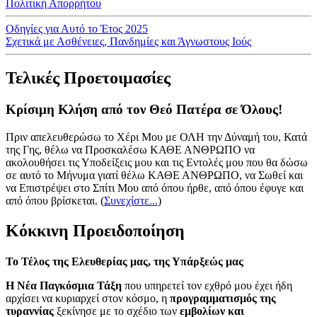
Πολιτική Απορρήτου
Οδηγίες για Αυτό το Έτος 2025
Σχετικά με Ασθένειες, Πανδημίες και Άγνωστους Ιούς
Τελικές Προετοιμασίες
Κρίσιμη Κλήση από τον Θεό Πατέρα σε Όλους!
Πριν απελευθερώσω το Χέρι Μου με ΟΛΗ την Δύναμή του, Κατά
της Γης, θέλω να Προσκαλέσω ΚΑΘΕ ΑΝΘΡΩΠΟ να
ακολουθήσει τις Υποδείξεις μου και τις Εντολές μου που θα δώσω
σε αυτό το Μήνυμα γιατί θέλω ΚΑΘΕ ΑΝΘΡΩΠΟ, να Σωθεί και
να Επιστρέψει στο Σπίτι Μου από όπου ήρθε, από όπου έφυγε και
από όπου βρίσκεται.
(
Συνεχίστε...
)
Κόκκινη Προειδοποίηση
Το Τέλος της Ελευθερίας μας, της Υπάρξεώς μας
Η Νέα Παγκόσμια Τάξη
που υπηρετεί τον εχθρό μου έχει ήδη
αρχίσει να κυριαρχεί στον κόσμο, η
προγραμματισμός της
τυραννίας
ξεκίνησε με το σχέδιο των
εμβολίων και