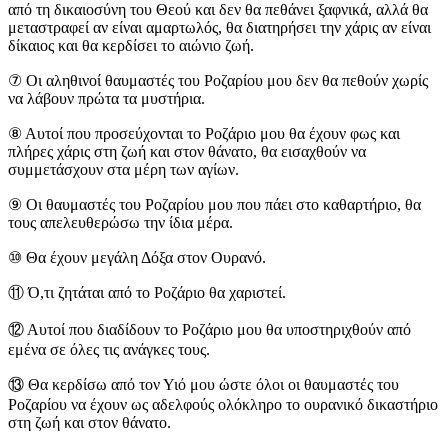
από τη δικαιοσύνη του Θεού και δεν θα πεθάνει ξαφνικά, αλλά θα
μεταστραφεί αν είναι αμαρτωλός, θα διατηρήσει την χάρις αν είναι
δίκαιος και θα κερδίσει το αιώνιο ζωή.
⑦
Οι αληθινοί θαυμαστές του Ροζαρίου μου δεν θα πεθούν χωρίς
να λάβουν πρώτα τα μυστήρια.
⑧
Αυτοί που προσεύχονται το Ροζάριο μου θα έχουν φως και
πλήρες χάρις στη ζωή και στον θάνατο, θα εισαχθούν να
συμμετάσχουν στα μέρη των αγίων.
⑨
Οι θαυμαστές του Ροζαρίου μου που πάει στο καθαρτήριο, θα
τους απελευθερώσω την ίδια μέρα.
⑩
Θα έχουν μεγάλη Δόξα στον Ουρανό.
⑪
Ό,τι ζητάται από το Ροζάριο θα χαριστεί.
⑫
Αυτοί που διαδίδουν το Ροζάριο μου θα υποστηριχθούν από
εμένα σε όλες τις ανάγκες τους.
⑬
Θα κερδίσω από τον Υιό μου ώστε όλοι οι θαυμαστές του
Ροζαρίου να έχουν ως αδελφούς ολόκληρο το ουρανικό δικαστήριο
στη ζωή και στον θάνατο.