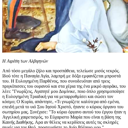
Η Αιρέση των Αλβιγηνών
Από τόσο μεγάλο ζήλο και προσπάθεια, τελείωσε μισός νεκρός.
Ιδού τότε η Παναγία Αγία, λαμπρή με δόξα εμφανίζεται μπροστά
του. Η Ευλογημένη Παρθένος, που συνοδευόταν από τρεις
πριγκίπισσες του ουρανού και στα χέρια της ένα μικρό αγοράκι, του
λέει: "Γνωρίζεις, Αγαπητέ μου Δομίνικε, ποιο όπλο χρησιμοποίησε
η Ευλογημένη Τριαδική για να μεταρρυθμίσει και σώσει τον
κόσμο; Ο Κυρία, απάντησε, «Τι γνωρίζετε καλύτερα από εμένα,
επειδή μετά το υιό Σου Ιησού Χριστό, ήταντε ο κύριος όργανο του
σωτηρίου μας. Συνέχισε: "Το κύριο όργανο αυτού του έργου ήταν η
Αγγελική χαιρετισμός, το Εύχαριστο Μαρία που είναι η βάση της
Καινής Διαθήκης. Αρα αν θέλεις να κερδίσεις αυτές τις σκληρές
ψυχές για τον Θεό, προσευχήστε το Αγίο Ρόζαριο μου."