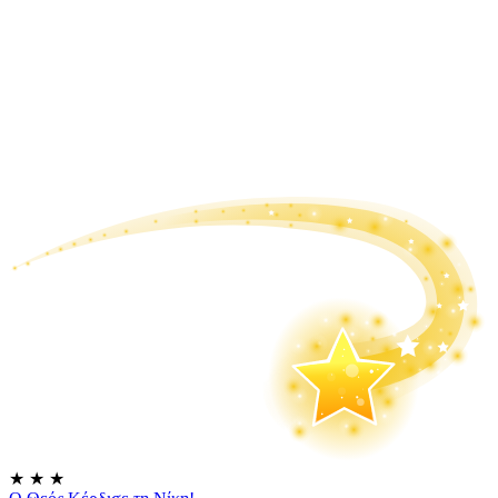
★
★
★