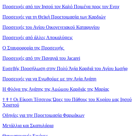
Προσευχές από τον Ιησού τον Καλό Ποιμένα προς τον Ενοχ
Προσευχές για τη Θεϊκή Προετοιμασία των Καρδιών
Προσευχές του Αγίου Οικογενειακού Καταφυγίου
Προσευχές από άλλες Αποκαλύψεις
Ο Σταυροφορία της Προσευχής
Προσευχές από την Παναγιά του Jacarei
Ευσεβής Προσήλωση στην Πολύ Άγία Καρδιά του Αγίου Ιωσήφ
Προσευχές για να Ενωθούμε με την Αγία Αγάπη
Η Φλόγα της Αγάπης της Αμώμου Καρδιάς της Μαρίας
†
†
†
Οι Είκοσι Τέσσερις Ώρες του Πάθους του Κυρίου μας Ιησού
Χριστού
Οδηγίες για την Προετοιμασία Φαρμάκων
Μετάλλια και Σκαπυλάρια
Θαυματουργές Εικόνες