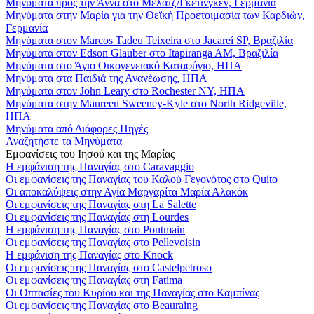
Μηνύματα προς την Άννα στο Μέλατζ/Γκέτινγκεν, Γερμανία
Μηνύματα στην Μαρία για την Θεϊκή Προετοιμασία των Καρδιών,
Γερμανία
Μηνύματα στον Marcos Tadeu Teixeira στο Jacareí SP, Βραζιλία
Μηνύματα στον Edson Glauber στο Itapiranga AM, Βραζιλία
Μηνύματα στο Άγιο Οικογενειακό Καταφύγιο, ΗΠΑ
Μηνύματα στα Παιδιά της Ανανέωσης, ΗΠΑ
Μηνύματα στον John Leary στο Rochester NY, ΗΠΑ
Μηνύματα στην Maureen Sweeney-Kyle στο North Ridgeville,
ΗΠΑ
Μηνύματα από Διάφορες Πηγές
Αναζητήστε τα Μηνύματα
Εμφανίσεις του Ιησού και της Μαρίας
Η εμφάνιση της Παναγίας στο Caravaggio
Οι εμφανίσεις της Παναγίας του Καλού Γεγονότος στο Quito
Οι αποκαλύψεις στην Αγία Μαργαρίτα Μαρία Αλακόκ
Οι εμφανίσεις της Παναγίας στη La Salette
Οι εμφανίσεις της Παναγίας στη Lourdes
Η εμφάνιση της Παναγίας στο Pontmain
Οι εμφανίσεις της Παναγίας στο Pellevoisin
Η εμφάνιση της Παναγίας στο Knock
Οι εμφανίσεις της Παναγίας στο Castelpetroso
Οι εμφανίσεις της Παναγίας στη Fatima
Οι Οπτασίες του Κυρίου και της Παναγίας στο Καμπίνας
Οι εμφανίσεις της Παναγίας στο Beauraing