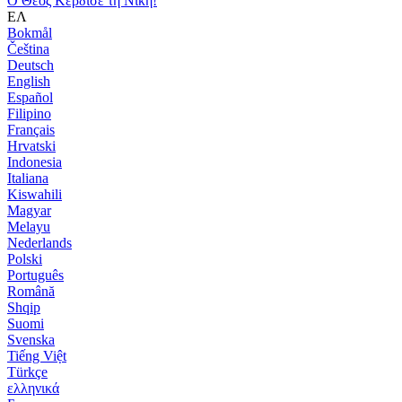
Ο Θεός Κέρδισε τη Νίκη!
ΕΛ
Bokmål
Čeština
Deutsch
English
Español
Filipino
Français
Hrvatski
Indonesia
Italiana
Kiswahili
Magyar
Melayu
Nederlands
Polski
Português
Română
Shqip
Suomi
Svenska
Tiếng Việt
Türkçe
ελληνικά