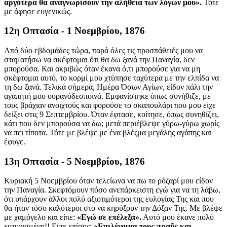
αργότερα θα αναγνωρίσουν την αλήθεια των λόγων μου».
Τότε
με άφησε ευγενικώς.
12η Οπτασία - 1 Νοεμβρίου, 1876
Από δύο εβδομάδες τώρα, παρά όλες τις προσπάθειές μου να
σταματήσω να σκέφτομαι ότι θα δω ξανά την Παναγία, δεν
μπορούσα. Και ακριβώς όταν έκανα ό,τι μπορούσε για να μη
σκέφτομαι αυτό, το κορμί μου χτύπησε ταχύτερα με την ελπίδα να
τη δω ξανά. Τελικά σήμερα, Ημέρα Όσων Αγίων, είδον πάλι την
αγαπητή μου ουρανόδεσποινά. Εμφανίστηκε όπως συνήθιζε, με
τους βράχιαν ανοιχτούς και φορούσε το σκαπουλάρι που μου είχε
δείξει στις 9 Σεπτεμβρίου. Όταν έφτασε, κοίτησε, όπως συνηθίζει,
κάτι που δεν μπορούσα να δω; μετά περιέβλεψε γύρω-γύρω χωρίς
να πει τίποτα. Τότε με βλέψε με ένα βλέςμα μεγάλης αγάπης και
έφυγε.
13η Οπτασία - 5 Νοεμβρίου, 1876
Κυριακή 5 Νοεμβρίου όταν τελείωνα να πω το ρόζαρί μου είδον
την Παναγία. Σκεφτόμουν πόσο ανεπάρκειστη εγώ για να τη λάβω,
ότι υπάρχουν άλλοι πολύ αξιοτιμότεροι της ευλογίας Της και που
θα ήταν τόσο καλύτεροι στο να κηρύξουν την Δόξαν Της. Με βλέψε
με χαμόγελο και είπε:
«Εγώ σε επέλεξα».
Αυτό μου έκανε πολύ
ευτυχισμένη!! Είπε επίσης:
«Επιλέγομαι τους πραΰς και