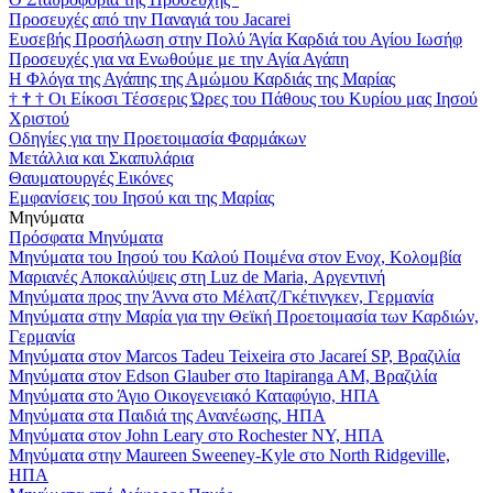
Προσευχές από την Παναγιά του Jacarei
Ευσεβής Προσήλωση στην Πολύ Άγία Καρδιά του Αγίου Ιωσήφ
Προσευχές για να Ενωθούμε με την Αγία Αγάπη
Η Φλόγα της Αγάπης της Αμώμου Καρδιάς της Μαρίας
†
†
†
Οι Είκοσι Τέσσερις Ώρες του Πάθους του Κυρίου μας Ιησού
Χριστού
Οδηγίες για την Προετοιμασία Φαρμάκων
Μετάλλια και Σκαπυλάρια
Θαυματουργές Εικόνες
Εμφανίσεις του Ιησού και της Μαρίας
Μηνύματα
Πρόσφατα Μηνύματα
Μηνύματα του Ιησού του Καλού Ποιμένα στον Ενοχ, Κολομβία
Μαριανές Αποκαλύψεις στη Luz de Maria, Αργεντινή
Μηνύματα προς την Άννα στο Μέλατζ/Γκέτινγκεν, Γερμανία
Μηνύματα στην Μαρία για την Θεϊκή Προετοιμασία των Καρδιών,
Γερμανία
Μηνύματα στον Marcos Tadeu Teixeira στο Jacareí SP, Βραζιλία
Μηνύματα στον Edson Glauber στο Itapiranga AM, Βραζιλία
Μηνύματα στο Άγιο Οικογενειακό Καταφύγιο, ΗΠΑ
Μηνύματα στα Παιδιά της Ανανέωσης, ΗΠΑ
Μηνύματα στον John Leary στο Rochester NY, ΗΠΑ
Μηνύματα στην Maureen Sweeney-Kyle στο North Ridgeville,
ΗΠΑ