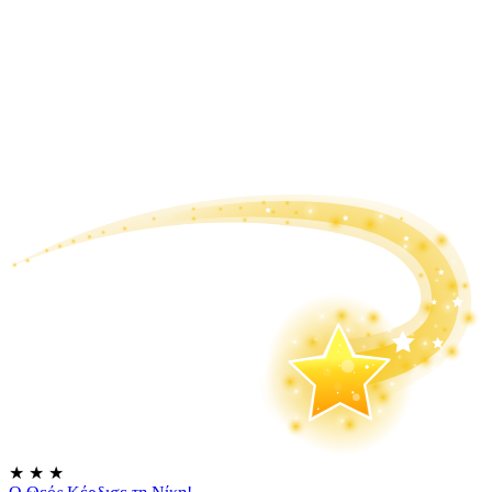
★
★
★