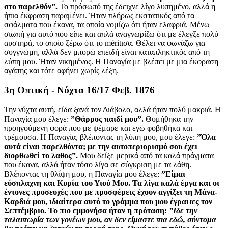
στο παρελθόν”.
Το πρόσωπό της έδειχνε λίγο λυπημένο, αλλά η
ήπια έκφραση παραμένει. Ήταν πλήρως εκστατικός από τα
σφάλματα που έκανα, τα οποία νομίζω ότι ήταν ελαφριά. Μένω
σιωπή για αυτό που είπε και απλά αναγνωρίζω ότι με έλεγξε πολύ
αυστηρά, το οποίο ξέρω ότι το méritισα. Θέλει να φωνάζω για
συγγνώμη, αλλά δεν μπορώ επειδή είναι καταπληκτικός από τη
λύπη μου. Ήταν νικημένος. Η Παναγία με βλέπει με μια έκφραση
αγάπης και τότε αφήνει χωρίς λέξη.
3η Οπτική - Νύχτα 16/17 Φεβ. 1876
Την νύχτα αυτή, είδα ξανά τον Διάβολο, αλλά ήταν πολύ μακριά. Η
Παναγία μου έλεγε:
”Θάρρος παιδί μου”.
Θυμήθηκα την
προηγούμενη φορά που με ψέμαρε και εγώ φοβηθήκα και
τρέμουσα. Η Παναγία, βλέποντας τη λύπη μου, μου έλεγε:
”Όλα
αυτά είναι παρελθόντα; με την αυτοπεριορισμό σου έχει
διορθωθεί το λαθος”.
Μου δείξε μερικά από τα καλά πράγματα
που έκανα, αλλά ήταν τόσο λίγα σε σύγκριση με τα λάθη.
Βλέποντας τη θλίψη μου, η Παναγία μου έλεγε:
”Είμαι
εύσπλαχνη και Κυρία του Υιού Μου. Τα λίγα καλά έργα και οι
έντονες προσευχές που με προσφέρεις έχουν αγγίξει τη Μάνα-
Καρδιά μου, ιδιαίτερα αυτό το γράμμα που μου έγραψες τον
Σεπτέμβριο. Το πιο εμμονήσα ήταν η πρόταση:
”Ιδε την
ταλαιπωρία των γονέων μου, αν δεν είμαστε πια εδώ, σύντομα