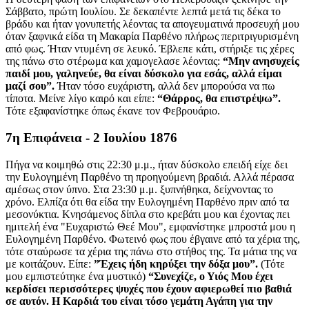
Σάββατο, πρώτη Ιουλίου. Σε δεκαπέντε λεπτά μετά τις δέκα το
βράδυ και ήταν γονυπετής λέοντας τα απογευματινά προσευχή μου
όταν ξαφνικά είδα τη Μακαρία Παρθένο πλήρως περιτριγυρισμένη
από φως. Ήταν ντυμένη σε λευκό. Έβλεπε κάτι, στήριξε τις χέρες
της πάνω στο στέρωμα και χαμογελασε λέοντας:
“Μην ανησυχείς
παιδί μου, γαληνεύε, θα είναι δύσκολο για εσάς, αλλά είμαι
μαζί σου”.
Ήταν τόσο ευχάριστη, αλλά δεν μπορούσα να πω
τίποτα. Μείνε λίγο καιρό και είπε:
“Θάρρος, θα επιστρέψω”.
Τότε εξαφανίστηκε όπως έκανε τον Φεβρουάριο.
7η Επιφάνεια - 2 Ιουλίου 1876
Πήγα να κοιμηθώ στις 22:30 μ.μ., ήταν δύσκολο επειδή είχε δει
την Ευλογημένη Παρθένο τη προηγούμενη βραδιά. Αλλά πέρασα
αμέσως στον ύπνο. Στα 23:30 μ.μ. ξυπνήθηκα, δείχνοντας το
χρόνο. Ελπίζα ότι θα είδα την Ευλογημένη Παρθένο πριν από τα
μεσονύκτια. Κνησάμενος δίπλα στο κρεβάτι μου και έχοντας πει
ημιτελή ένα "Ευχαριστώ Θεέ Μου", εμφανίστηκε μπροστά μου η
Ευλογημένη Παρθένο. Φωτεινό φως που έβγαινε από τα χέρια της,
τότε σταύρωσε τα χέρια της πάνω στο στήθος της. Τα μάτια της να
με κοιτάζουν. Είπε:
”Έχεις ήδη κηρύξει την δόξα μου”.
(Τότε
μου εμπιστεύτηκε ένα μυστικό)
“Συνεχίζε, ο Υιός Μου έχει
κερδίσει περισσότερες ψυχές που έχουν αφιερωθεί πιο βαθιά
σε αυτόν. Η Καρδιά του είναι τόσο γεμάτη Αγάπη για την