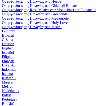
Οι εμφανίσεις της Παναγίας στο Heede
Οι εμφανίσεις της Παναγίας στο Ghiaie di Bonate
Οι εμφανίσεις της Rosa Mistica στα Montichiari και Fontanelle
Οι εμφανίσεις της Παναγίας στο Garabandal
Οι εμφανίσεις της Παναγίας στο Medjugorje
Οι εμφανίσεις της Παναγίας στο Holy Love
Οι εμφανίσεις της Παναγίας στο Jacarei
Γλώσσα
Bokmål
Čeština
Deutsch
English
Español
Filipino
Français
Hrvatski
Indonesia
Italiana
Kiswahili
Magyar
Melayu
Nederlands
Polski
Português
Română