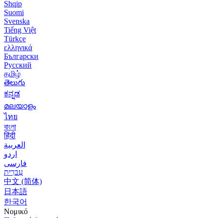
Shqip
Suomi
Svenska
Tiếng Việt
Türkçe
ελληνικά
Български
Русский
தமிழ்
తెలుగు
ಕನ್ನಡ
മലയാളം
ไทย
বাংলা
हिंदी
العربية
اردو
فارسی
עִברִית
中文 (简体)
日本語
한국어
Νομικό