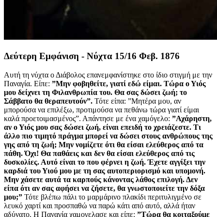
Δεύτερη Εμφάνιση - Νύχτα 15/16 Φεβ. 1876
Αυτή τη νύχτα ο Διάβολος επανεμφανίστηκε στο ίδιο στιγμή με την
Παναγία. Είπε:
”Μην φοβηθείτε, γιατί εδώ είμαι. Τώρα ο Υιός
μου δείχνει τη Φιλανθρωπία του. Θα σας δώσει ζωή; το
Σάββατο θα θεραπευτούν”.
Τότε είπα: ”Μητέρα μου, αν
μπορούσα να επιλέξω, προτιμούσα να πεθάνω τώρα γιατί είμαι
καλά προετοιμασμένος”. Απάντησε με ένα χαμόγελο:
”Αχάρηστη,
αν ο Υιός μου σας δώσει ζωή, είναι επειδή το χρειάζεστε. Τι
άλλο πιο τιμητό πράγμα μπορεί να δώσει στους ανθρώπους της
γης από τη ζωή; Μην νομίζετε ότι θα είσαι ελεύθερος από τα
πάθη. Όχι! Θα παθάεις και δεν θα είσαι ελεύθερος από τις
δυσκολίες. Αυτό είναι το που φέρνει η ζωή. Έχετε αγγίξει την
καρδιά του Υιού μου με τη σας αυτοπεριορισμό και υπομονή.
Μην χάσετε αυτά τα καρπούς κάνοντας λάθος επιλογή. Δεν
είπα ότι αν σας αφήσει να ζήσετε, θα γνωστοποιείτε την δόξα
μου;”
Τότε βλέπω πάλι το μαρμάρινο πλακίδι περιτυλιγμένο σε
λευκό χαρτί και προσπαθώ να παρώ κάτι από αυτό, αλλά ήταν
αδύνατο. Η Παναγία χαμογελασε και είπε:
”Τώρα θα κοιταξούμε