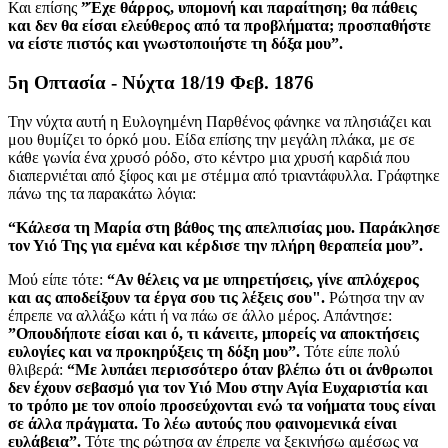
Και επίσης
”Έχε θάρρος, υπομονή και παραίτηση; θα πάθεις
και δεν θα είσαι ελεύθερος από τα προβλήματα; προσπαθήστε
να είστε πιστός και γνωστοποιήστε τη δόξα μου”.
5η Οπτασία - Νύχτα 18/19 Φεβ. 1876
Την νύχτα αυτή η Ευλογημένη Παρθένος φάνηκε να πλησιάζει και
μου θυμίζει το όρκό μου. Είδα επίσης την μεγάλη πλάκα, με σε
κάθε γωνία ένα χρυσό ρόδο, στο κέντρο μια χρυσή καρδιά που
διαπερνιέται από ξίφος και με στέμμα από τριαντάφυλλα. Γράφτηκε
πάνω της τα παρακάτω λόγια:
“Κάλεσα τη Μαρία στη βάθος της απελπισίας μου. Παράκλησε
τον Υιό Της για εμένα και κέρδισε την πλήρη θεραπεία μου”.
Μού είπε τότε:
“Αν θέλεις να με υπηρετήσεις, γίνε απλόχερος
και ας αποδείξουν τα έργα σου τις λέξεις σου".
Ρώτησα την αν
έπρεπε να αλλάξω κάτι ή να πάω σε άλλο μέρος. Απάντησε:
”Οπουδήποτε είσαι και ό, τι κάνειτε, μπορείς να αποκτήσεις
ευλογίες και να προκηρύξεις τη δόξη μου”.
Τότε είπε πολύ
θλιβερά:
“Με λυπάει περισσότερο όταν βλέπω ότι οι άνθρωποι
δεν έχουν σεβασμό για τον Υιό Μου στην Αγία Ευχαριστία και
το τρόπο με τον οποίο προσεύχονται ενώ τα νοήματα τους είναι
σε άλλα πράγματα. Το λέω αυτούς που φαινομενικά είναι
ευλάβεια”.
Τότε της ρώτησα αν έπρεπε να ξεκινήσω αμέσως να