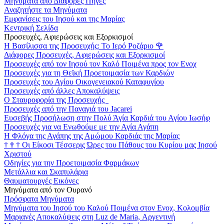
Μηνύματα από Διάφορες Πηγές
Αναζητήστε τα Μηνύματα
Εμφανίσεις του Ιησού και της Μαρίας
Κεντρική Σελίδα
Προσευχές, Αφιερώσεις και Εξορκισμοί
Η Βασίλισσα της Προσευχής: Το Ιερό Ροζάριο
🌹
Διάφορες Προσευχές, Αφιερώσεις και Εξορκισμοί
Προσευχές από τον Ιησού τον Καλό Ποιμένα προς τον Ενοχ
Προσευχές για τη Θεϊκή Προετοιμασία των Καρδιών
Προσευχές του Αγίου Οικογενειακού Καταφυγίου
Προσευχές από άλλες Αποκαλύψεις
Ο Σταυροφορία της Προσευχής
Προσευχές από την Παναγιά του Jacarei
Ευσεβής Προσήλωση στην Πολύ Άγία Καρδιά του Αγίου Ιωσήφ
Προσευχές για να Ενωθούμε με την Αγία Αγάπη
Η Φλόγα της Αγάπης της Αμώμου Καρδιάς της Μαρίας
†
†
†
Οι Είκοσι Τέσσερις Ώρες του Πάθους του Κυρίου μας Ιησού
Χριστού
Οδηγίες για την Προετοιμασία Φαρμάκων
Μετάλλια και Σκαπυλάρια
Θαυματουργές Εικόνες
Μηνύματα από τον Ουρανό
Πρόσφατα Μηνύματα
Μηνύματα του Ιησού του Καλού Ποιμένα στον Ενοχ, Κολομβία
Μαριανές Αποκαλύψεις στη Luz de Maria, Αργεντινή