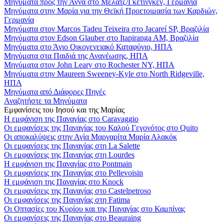
Μηνύματα προς την Άννα στο Μέλατζ/Γκέτινγκεν, Γερμανία
Μηνύματα στην Μαρία για την Θεϊκή Προετοιμασία των Καρδιών,
Γερμανία
Μηνύματα στον Marcos Tadeu Teixeira στο Jacareí SP, Βραζιλία
Μηνύματα στον Edson Glauber στο Itapiranga AM, Βραζιλία
Μηνύματα στο Άγιο Οικογενειακό Καταφύγιο, ΗΠΑ
Μηνύματα στα Παιδιά της Ανανέωσης, ΗΠΑ
Μηνύματα στον John Leary στο Rochester NY, ΗΠΑ
Μηνύματα στην Maureen Sweeney-Kyle στο North Ridgeville,
ΗΠΑ
Μηνύματα από Διάφορες Πηγές
Αναζητήστε τα Μηνύματα
Εμφανίσεις του Ιησού και της Μαρίας
Η εμφάνιση της Παναγίας στο Caravaggio
Οι εμφανίσεις της Παναγίας του Καλού Γεγονότος στο Quito
Οι αποκαλύψεις στην Αγία Μαργαρίτα Μαρία Αλακόκ
Οι εμφανίσεις της Παναγίας στη La Salette
Οι εμφανίσεις της Παναγίας στη Lourdes
Η εμφάνιση της Παναγίας στο Pontmain
Οι εμφανίσεις της Παναγίας στο Pellevoisin
Η εμφάνιση της Παναγίας στο Knock
Οι εμφανίσεις της Παναγίας στο Castelpetroso
Οι εμφανίσεις της Παναγίας στη Fatima
Οι Οπτασίες του Κυρίου και της Παναγίας στο Καμπίνας
Οι εμφανίσεις της Παναγίας στο Beauraing