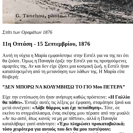
Σπίτι των Οραμάτων 1876
11η Οπτάση - 15 Σεπτεμβρίου, 1876
Αυτή τη νύχτα η Μαρία εμφανίστηκε στην Εστέλ για να της πει ότι
θα ζούσε. Όμως η Παναγία έριξε την Εστέλ για τις προηγούμενες
αμαρτίες της. Αν και δεν είχε ζήσει μια κοσμική ζωή, η Εστέλ ήταν
καταπληκτμένη από τη μετανόηση των λάθων της. Η Μαρία είπε
θλιβερή:
”ΔΕΝ ΜΠΟΡΩ ΝΑ ΚΟΛΥΜΒΗΣΩ ΤΟ ΓΙΟ Μου ΠΕΤΕΡΑ”
Είχε την εντύπωση ότι ήταν ανήσυχη καθώς πρόστεινε:
«Η Γαλλία
θα πάθει».
Ένταξε αυτές τις λέξεις με έμφαση, σταμάτησε ξανά και
μετά συνέχισε:
«Λάβε θάρρος και έχε πεποίθηση».
Τότε, σε
εκείνο το στιγμιόπλασμα, ένας σκέψης μου πέρασε από την μυαλό:
«Αν πω αυτό, ίσως κανείς να μη με πίστευε»
, αλλά η Παναγία
καταλάβαμε γιατί απάντησε:
«Έχω πληρώσει προκαταβολικά;
τόσο χειρότερα για αυτούς που δεν θα μου πιστέψουν;