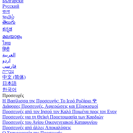
Български
Русский
বাংলা
বதமிழ்
తెలుగు
ಕನ್ನಡ
മലയാളം
ไทย
हिंदी
العربية
اردو
فارسی
עִברִית
中文 (简体)
日本語
한국어
Προσευχές
Η Βασίλισσα της Προσευχής: Το Ιερό Ροζάριο
🌹
Διάφορες Προσευχές, Αφιερώσεις και Εξορκισμοί
Προσευχές από τον Ιησού τον Καλό Ποιμένα προς τον Ενοχ
Προσευχές για τη Θεϊκή Προετοιμασία των Καρδιών
Προσευχές του Αγίου Οικογενειακού Καταφυγίου
Προσευχές από άλλες Αποκαλύψεις
Ο Σταυροφορία της Προσευχής