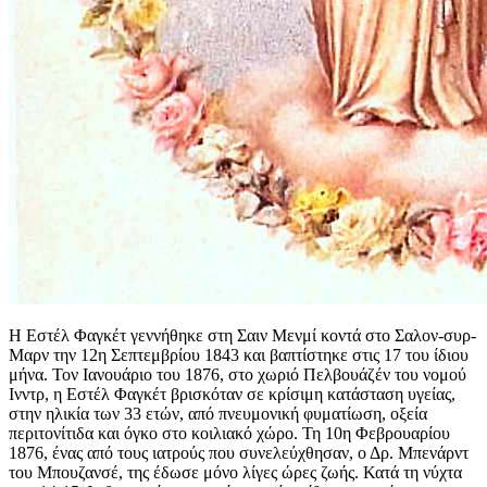
Η Εστέλ Φαγκέτ γεννήθηκε στη Σαιν Μενμί κοντά στο Σαλον-συρ-
Мαρν την 12η Σεπτεμβρίου 1843 και βαπτίστηκε στις 17 του ίδιου
μήνα. Τον Ιανουάριο του 1876, στο χωριό Πελβουάζέν του νομού
Ινντρ, η Εστέλ Φαγκέτ βρισκόταν σε κρίσιμη κατάσταση υγείας,
στην ηλικία των 33 ετών, από πνευμονική φυματίωση, οξεία
περιτονίτιδα και όγκο στο κοιλιακό χώρο. Τη 10η Φεβρουαρίου
1876, ένας από τους ιατρούς που συνελεύχθησαν, ο Δρ. Μπενάρντ
του Μπουζανσέ, της έδωσε μόνο λίγες ώρες ζωής. Κατά τη νύχτα