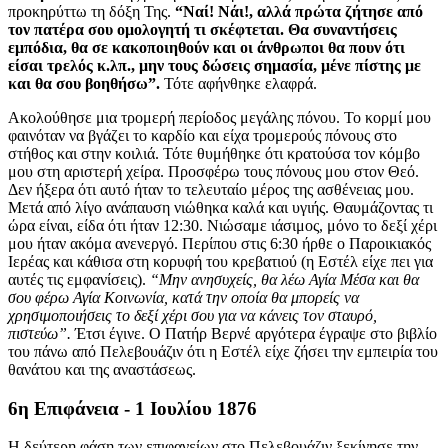
προκηρύττω τη δόξη Της.
“Ναί! Νάι!, αλλά πρώτα ζήτησε από
τον πατέρα σου ομολογητή τι σκέφτεται. Θα συναντήσεις
εμπόδια, θα σε κακοποιηθούν και οι άνθρωποι θα πουν ότι
είσαι τρελός κ.λπ., μην τους δώσεις σημασία, μένε πίστης με
και θα σου βοηθήσω”.
Τότε αφήνθηκε ελαφρά.
Ακολούθησε μια τρομερή περίοδος μεγάλης πόνου. Το κορμί μου
φαινόταν να βγάζει το καρδίο και είχα τρομερούς πόνους στο
στήθος και στην κοιλιά. Τότε θυμήθηκε ότι κρατούσα τον κόμβο
μου στη αριστερή χείρα. Προσφέρω τους πόνους μου στον Θεό.
Δεν ήξερα ότι αυτό ήταν το τελευταίο μέρος της ασθένειας μου.
Μετά από λίγο ανάπαυση νιώθηκα καλά και υγιής. Θαυμάζοντας τι
ώρα είναι, είδα ότι ήταν 12:30. Νιώσαμε ιάσιμος, μόνο το δεξί χέρι
μου ήταν ακόμα ανενεργό. Περίπου στις 6:30 ήρθε ο Παροικιακός
Ιερέας και κάθισα στη κορυφή του κρεβατιού (η Εστέλ είχε πει για
αυτές τις εμφανίσεις).
“Μην ανησυχείς, θα λέω Αγία Μέσα και θα
σου φέρω Αγία Κοινωνία, κατά την οποία θα μπορείς να
χρησιμοποιήσεις το δεξί χέρι σου για να κάνεις τον σταυρό,
πιστεύω”.
Έτσι έγινε. Ο Πατήρ Βερνέ αργότερα έγραψε στο βιβλίο
του πάνω από Πελεβουάζιν ότι η Εστέλ είχε ζήσει την εμπειρία του
θανάτου και της αναστάσεως.
6η Επιφάνεια - 1 Ιουλίου 1876
Η δεύτερη φάση των επιφανείων στο Πελεβουάζιν ξεκίνησε την