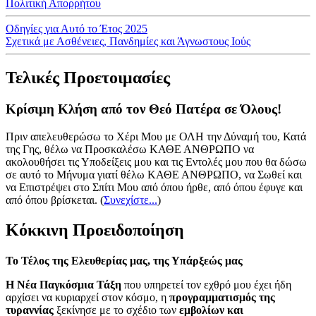
Πολιτική Απορρήτου
Οδηγίες για Αυτό το Έτος 2025
Σχετικά με Ασθένειες, Πανδημίες και Άγνωστους Ιούς
Τελικές Προετοιμασίες
Κρίσιμη Κλήση από τον Θεό Πατέρα σε Όλους!
Πριν απελευθερώσω το Χέρι Μου με ΟΛΗ την Δύναμή του, Κατά
της Γης, θέλω να Προσκαλέσω ΚΑΘΕ ΑΝΘΡΩΠΟ να
ακολουθήσει τις Υποδείξεις μου και τις Εντολές μου που θα δώσω
σε αυτό το Μήνυμα γιατί θέλω ΚΑΘΕ ΑΝΘΡΩΠΟ, να Σωθεί και
να Επιστρέψει στο Σπίτι Μου από όπου ήρθε, από όπου έφυγε και
από όπου βρίσκεται.
(
Συνεχίστε...
)
Κόκκινη Προειδοποίηση
Το Τέλος της Ελευθερίας μας, της Υπάρξεώς μας
Η Νέα Παγκόσμια Τάξη
που υπηρετεί τον εχθρό μου έχει ήδη
αρχίσει να κυριαρχεί στον κόσμο, η
προγραμματισμός της
τυραννίας
ξεκίνησε με το σχέδιο των
εμβολίων και