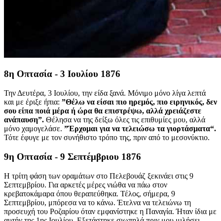
8η Οπτασία - 3 Ιουλίου 1876
Την Δευτέρα, 3 Ιουλίου, την είδα ξανά. Μόνιμο μόνο λίγα λεπτά
και με έριξε ήπια:
”Θέλω να είσαι πιο ηρεμός, πιο ειρηνικός, δεν
σου είπα ποιά μέρα ή ώρα θα επιστρέψω, αλλά χρειάζεστε
ανάπαυση”.
Θέλησα να της δείξω όλες τις επιθυμίες μου, αλλά
μόνο χαμογελάσε.
”Έρχομαι για να τελειώσω τα γιορτάσματα“.
Τότε έφυγε με τον συνήθιστο τρόπο της, πριν από το μεσονύκτιο.
9η Οπτασία - 9 Σεπτέμβριου 1876
Η τρίτη φάση των οραμάτων στο Πελεβουάζ ξεκινάει στις 9
Σεπτεμβρίου. Για αρκετές μέρες νιώθα να πάω στον
κρεβατοκάμαρα όπου θεραπεύθηκα. Τέλος, σήμερα, 9
Σεπτεμβρίου, μπόρεσα να το κάνω. Έτελνα να τελειώνω τη
προσευχή του Ροζαρίου όταν εμφανίστηκε η Παναγία. Ήταν ίδια με
αυτήν της 1ης Ιουλίου. Εξετάστηκε σιωπηλά πριν μου μιλήσει,